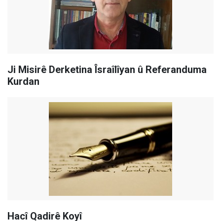
Ji Misirê Derketina Îsraîlîyan û Referanduma
Kurdan
Hacî Qadirê Koyî