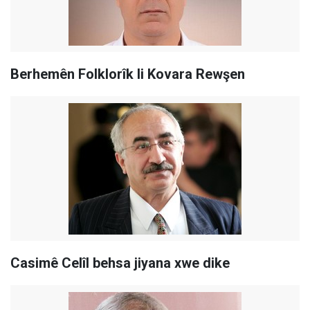
Berhemên Folklorîk li Kovara Rewşen
Casimê Celîl behsa jiyana xwe dike