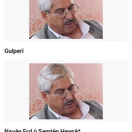
Gulperî
Navên Erd û Semtên Hewrê*