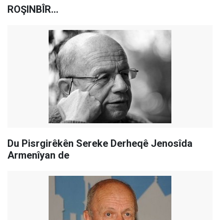
ROŞINBÎR…
Du Pisrgirêkên Sereke Derheqê Jenosîda
Armenîyan de