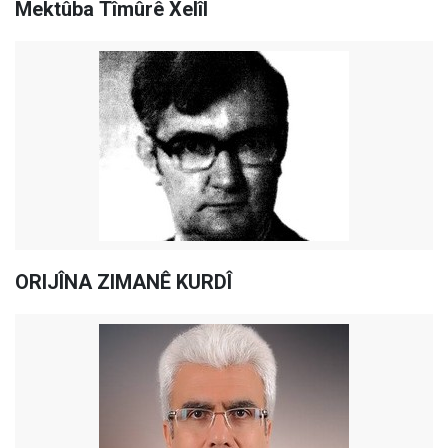
Mektûba Tîmûrê Xelîl
ORIJÎNA ZIMANÊ KURDÎ