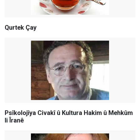
Qurtek Çay
Psîkolojîya Civakî û Kultura Hakim û Mehkûm
li Îranê