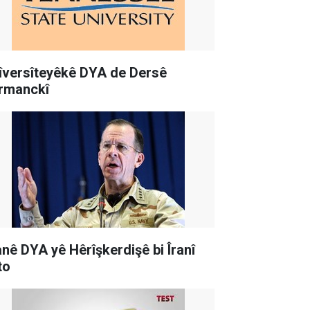
îversîteyêkê DYA de Dersê
rmanckî
anê DYA yê Hêrîşkerdişê bi Îranî
to