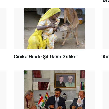
Bi
Cinîka Hinde Şit Dana Golike
Ku