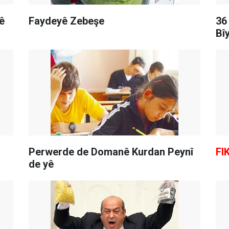
ê
Faydeyê Zebeşe
36
Bî
Perwerde de Domanê Kurdan Peynî
FI
de yê