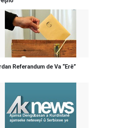
veşno
rdan Referandum de Va “Erê”