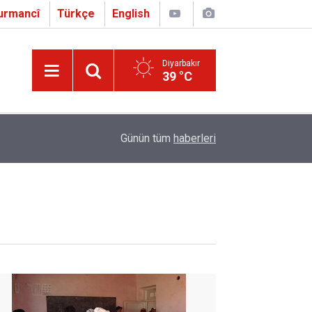
urmancî
Türkçe
English
Diyarbakır
39 °C
16:01
Çapo 3. o Hîrakerde yê Ferhengê Zazakî-Tirkî V
Günün tüm
haberleri