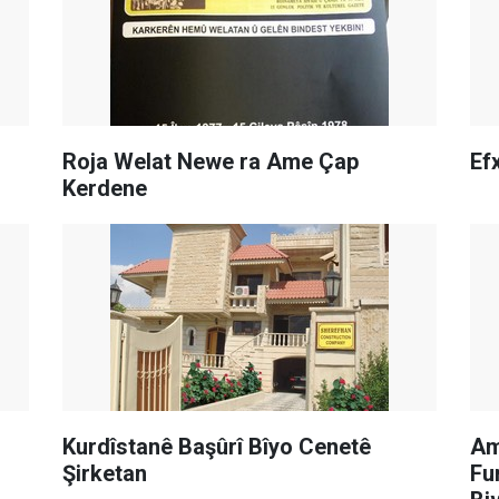
Roja Welat Newe ra Ame Çap
Ef
Kerdene
Kurdîstanê Başûrî Bîyo Cenetê
Am
Şirketan
Fu