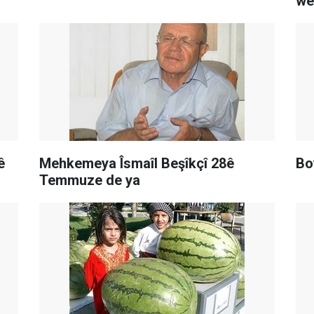
we
ê
Mehkemeya Îsmaîl Beşîkçî 28ê
Bo
Temmuze de ya