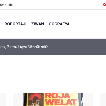
K
itene Ekle
ROPORTAJÎ
ZIWAN
COGRAFYA
a Partîzanan Nimûneyeka Piçûk