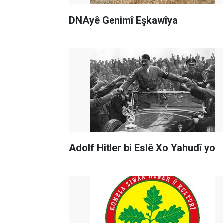
DNAyê Genimî Eşkawîya
Adolf Hitler bi Eslê Xo Yahudî yo