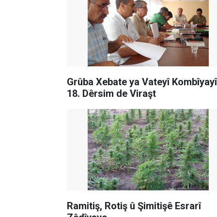
Grûba Xebate ya Vateyî Kombîyay
18. Dêrsim de Viraşt
Ramitiş, Rotiş û Şimitişê Esrarî