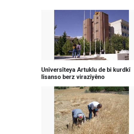
Unîversîteya Artuklu de bi kurdkî
lîsanso berz virazîyêno