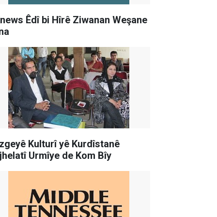
news Êdî bi Hîrê Ziwanan Weşane
na
zgeyê Kulturî yê Kurdîstanê
jhelatî Urmîye de Kom Bîy