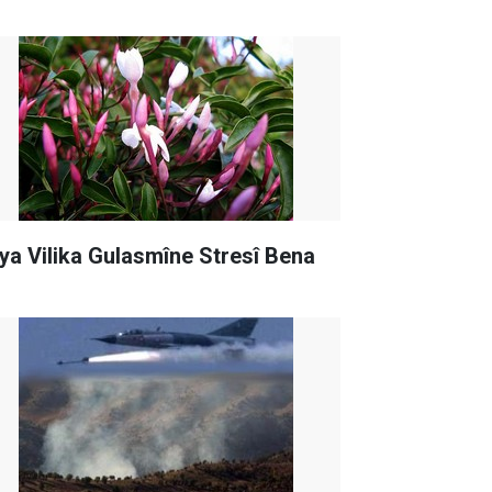
ya Vilika Gulasmîne Stresî Bena