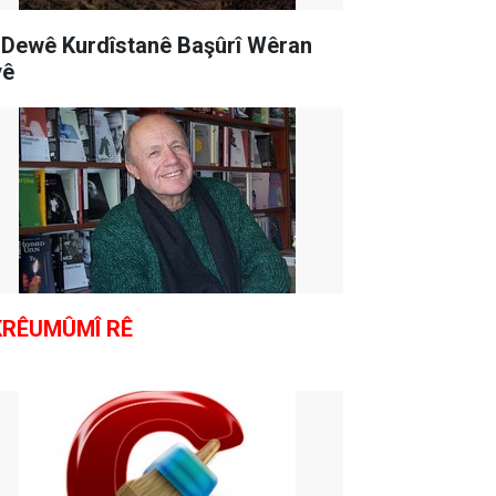
 Dewê Kurdîstanê Başûrî Wêran
yê
KRÊUMÛMÎ RÊ