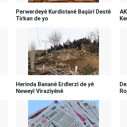
Perwerdeyê Kurdîstanê Başûrî Destê
AK
Tirkan de yo
Ke
Herinda Bananê Erdlerzî de yê
De
Neweyî Virazîyênê
Ro