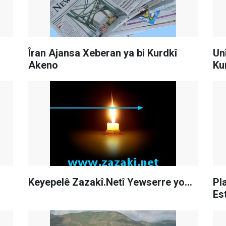
Îran Ajansa Xeberan ya bi Kurdkî
Un
Akeno
Ku
Keyepelê Zazakî.Netî Yewserre yo…
Pl
Es