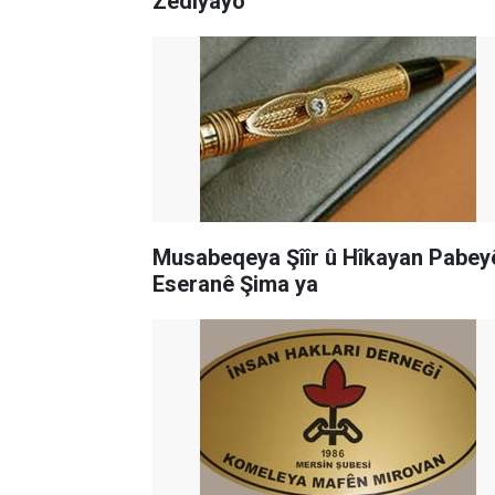
Zêdîyayo
Musabeqeya Şîîr û Hîkayan Pabey
Eseranê Şima ya