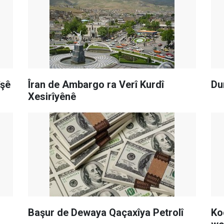
îşê
Îran de Ambargo ra Verî Kurdî
Du
Xesirîyênê
Başur de Dewaya Qaçaxîya Petrolî
Ko