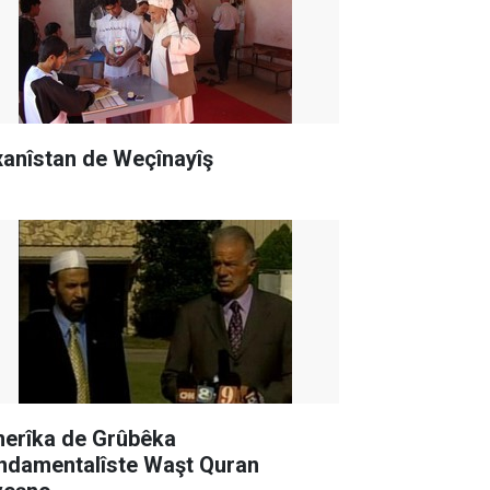
xanîstan de Weçînayîş
erîka de Grûbêka
ndamentalîste Waşt Quran