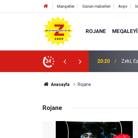
Manşetler
Günün Haberleri
Arşiv
S
ROJANE
MEQALEYÎ
k mü?
24
09:56
Ji Zilm
Anasayfa
Rojane
Rojane