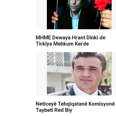
MHME Dewaya Hrant Dînkî de
Tirkîya Mehkum Kerde
Netîceyê Tehqîqatanê Komîsyonê
Taybetî Red Bîy