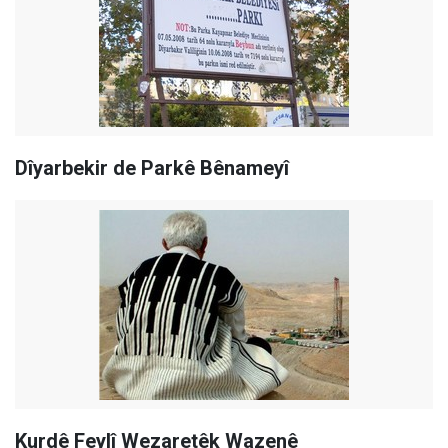
Dîyarbekir de Parkê Bênameyî
Kurdê Feylî Wezaretêk Wazenê