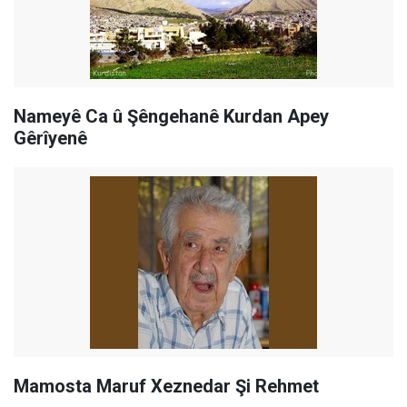
Nameyê Ca û Şêngehanê Kurdan Apey
Gêrîyenê
Mamosta Maruf Xeznedar Şi Rehmet