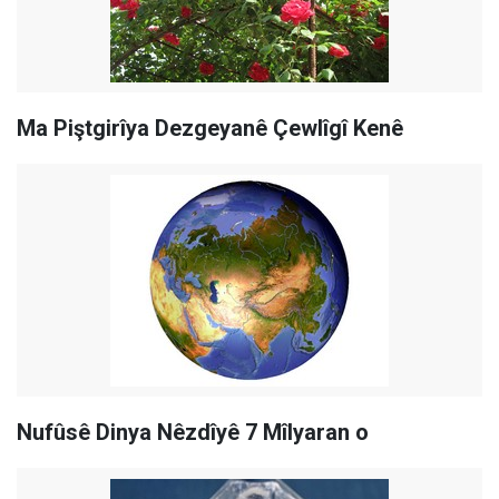
Ma Piştgirîya Dezgeyanê Çewlîgî Kenê
Nufûsê Dinya Nêzdîyê 7 Mîlyaran o