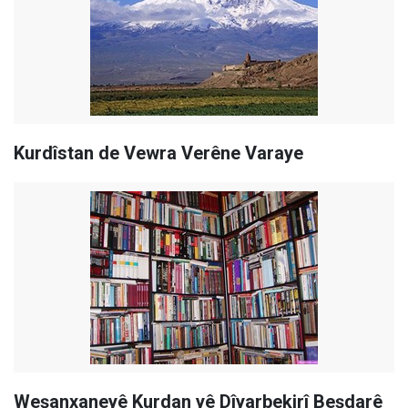
Kurdîstan de Vewra Verêne Varaye
Weşanxaneyê Kurdan yê Dîyarbekirî Beşdarê