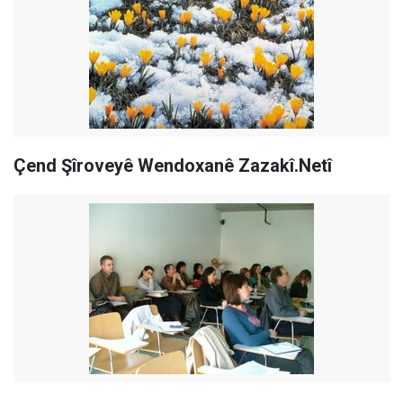
Çend Şîroveyê Wendoxanê Zazakî.Netî