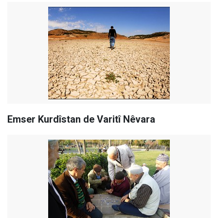
Emser Kurdîstan de Varitî Nêvara