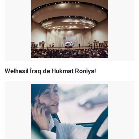
Welhasil Îraq de Hukmat Ronîya!