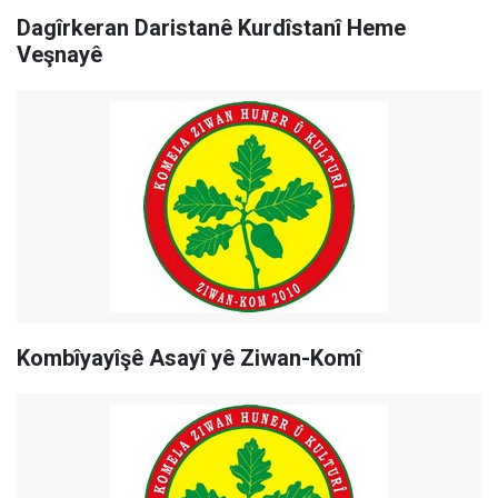
Dagîrkeran Daristanê Kurdîstanî Heme
Veşnayê
Kombîyayîşê Asayî yê Ziwan-Komî