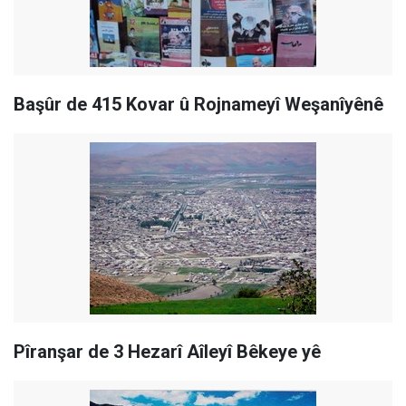
Başûr de 415 Kovar û Rojnameyî Weşanîyênê
Pîranşar de 3 Hezarî Aîleyî Bêkeye yê