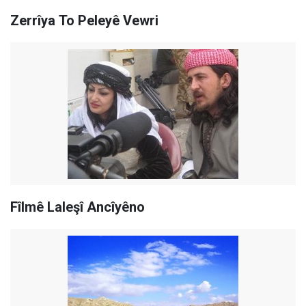
Zerrîya To Peleyê Vewri
Fîlmê Laleşî Ancîyêno