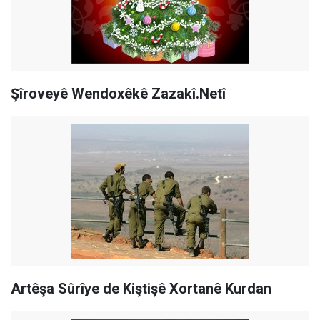
Şîroveyê Wendoxêkê Zazakî.Netî
Artêşa Sûrîye de Kiştişê Xortanê Kurdan