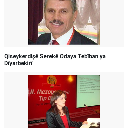
Qiseykerdişê Serekê Odaya Tebîban ya
Dîyarbekirî