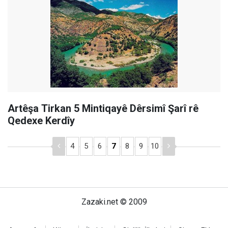
Artêşa Tirkan 5 Mintiqayê Dêrsimî Şarî rê
Qedexe Kerdîy
4
5
6
7
8
9
10
Zazaki.net © 2009