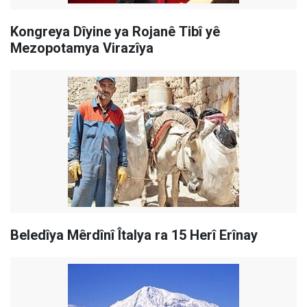
Kongreya Dîyine ya Rojanê Tibî yê
Mezopotamya Virazîya
Beledîya Mêrdînî Îtalya ra 15 Herî Erînay