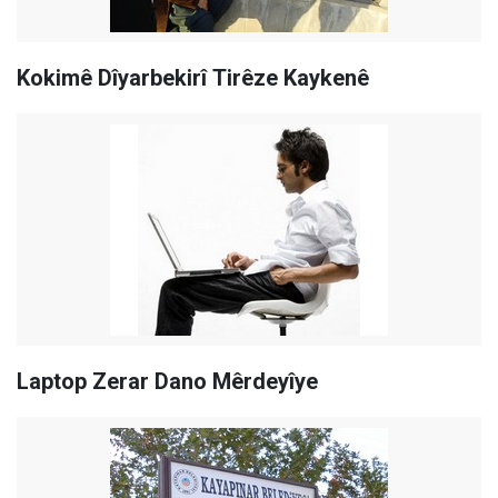
Kokimê Dîyarbekirî Tirêze Kaykenê
Laptop Zerar Dano Mêrdeyîye