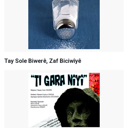
Tay Sole Biwerê, Zaf Biciwîyê