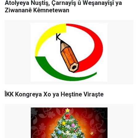
Atolyeya Nuştiş, Çarnayîş û Weşanayîşî ya
Ziwananê Kêmnetewan
ÎKK Kongreya Xo ya Heştine Viraşte