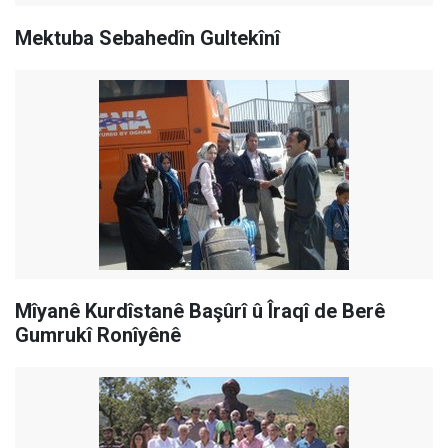
Mektuba Sebahedîn Gultekînî
Mîyanê Kurdîstanê Başûrî û Îraqî de Berê
Gumrukî Ronîyênê