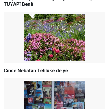
TUYAPî Benê
Cinsê Nebatan Tehluke de yê