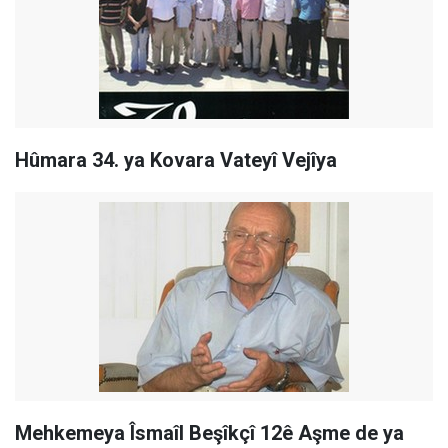
Hûmara 34. ya Kovara Vateyî Vejîya
Mehkemeya Îsmaîl Beşîkçî 12ê Aşme de ya