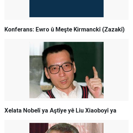
Konferans: Ewro û Meşte Kirmanckî (Zazakî)
Xelata Nobelî ya Aştîye yê Liu Xiaoboyî ya