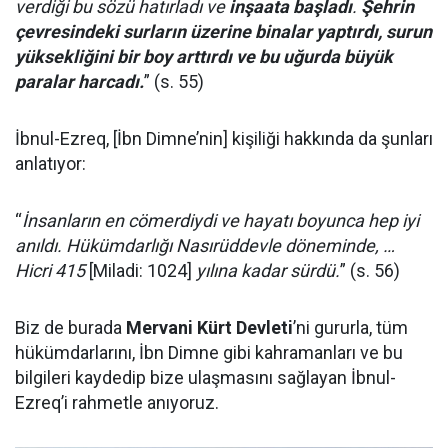
verdiği bu sözü hatırladı ve
inşaata başladı
.
Şehrin
çevresindeki surların üzerine binalar yaptırdı, surun
yüksekliğini bir boy arttırdı ve bu uğurda büyük
paralar harcadı.
” (s. 55)
İbnul-Ezreq, [İbn Dimne’nin] kişiliği hakkında da şunları
anlatıyor:
“
İnsanların en cömerdiydi ve hayatı boyunca hep iyi
anıldı. Hükümdarlığı Nasırüddevle döneminde, …
Hicri 415
[Miladi: 1024]
yılına kadar sürdü.
” (s. 56)
Biz de burada
Mervani Kürt Devleti
’ni gururla, tüm
hükümdarlarını, İbn Dimne gibi kahramanları ve bu
bilgileri kaydedip bize ulaşmasını sağlayan İbnul-
Ezreq’i rahmetle anıyoruz.