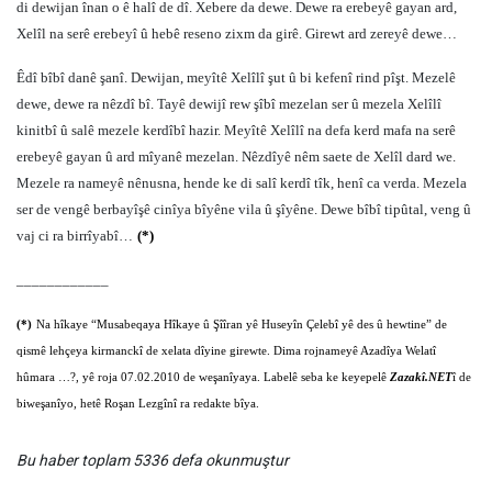
di dewijan înan o ê halî de dî. Xebere da dewe. Dewe ra erebeyê gayan ard,
Xelîl na serê erebeyî û hebê reseno zixm da girê. Girewt ard zereyê dewe…
Êdî bîbî danê şanî. Dewijan, meyîtê Xelîlî şut û bi kefenî rind pîşt. Mezelê
dewe, dewe ra nêzdî bî. Tayê dewijî rew şîbî mezelan ser û mezela Xelîlî
kinitbî û salê mezele kerdîbî hazir. Meyîtê Xelîlî na defa kerd mafa na serê
erebeyê gayan û ard mîyanê mezelan. Nêzdîyê nêm saete de Xelîl dard we.
Mezele ra nameyê nênusna, hende ke di salî kerdî tîk, henî ca verda. Mezela
ser de vengê berbayîşê cinîya bîyêne vila û şîyêne. Dewe bîbî tipûtal, veng û
vaj ci ra birrîyabî…
(*)
____________
(*)
Na hîkaye “Musabeqaya Hîkaye û Şîîran yê Huseyîn Çelebî yê des û hewtine” de
qismê lehçeya kirmanckî de xelata dîyine girewte. Dima rojnameyê Azadîya Welatî
hûmara …?, yê roja 07.02.2010 de weşanîyaya. Labelê seba ke keyepelê
Zazakî.NET
î de
biweşanîyo, hetê Roşan Lezgînî ra redakte bîya.
Bu haber toplam 5336 defa okunmuştur