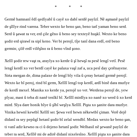
*
*
*
Germê hamnanî êdî qedîyabî û cayê xo dabî serdê payîzî. Nê aşmanê payîzî
de şîlîye rind varena. Teber wexto ke beno şan, beno tarî yaman beno serd.
Serd û şawat ra ver, erd çile gêno û beno sey texteyê huşkî. Wexto ke beno
şodir erd qirawî ra sipî keno. Ver bi perojî, tîje tanî dana erdî, erd beno
germin; çilê erdî vilêşîno ra û beno vînd şono.
Xelîl şodir rew vaşt ra, arayîya xo kerde û şî hewşî ra pesê lengî vetî. Pesê
lengî kerdî xo ver berdî cayê ke palaxa vaşî zaf a, uca pesî day çerênayene.
Sirta mergan de, dima palaxe de lengî bîy vila û çeray hetanî germê perojî.
Wexto ke bî peroj, rind bî germ, Xelîlî lengî top kerdî, ardî binê dara murîye
de kerdî mexel. Manika xo kerde ya, perojê xo vet. Werdena perojî de, yew
pîyaz, mast û teba di nanê tenîkî bî. Xelîlî mirdîya xo nanê xo werd û xo kerd
mird. Sîya dare honik bîye û şîbî weşîya Xelîlî. Pişta xo şanite dara murîye.
Vinika hewnî kewtbî Xelîlî ser. Şewa verî hewn nêkewtbî çiman. Verê dejê
didanî ra sey pepûgî hetanî şodir bî zelal wendbî. Medax wexto ke beno şan,
ti vanî adir kewno ra ci û dejeno hetanî şodir. Welhasil nê şewanê payîzî de
teber ra serd, Xelîlê mi de adirê didanî nixelesîno. Xelîlî pişta xo şanite dara