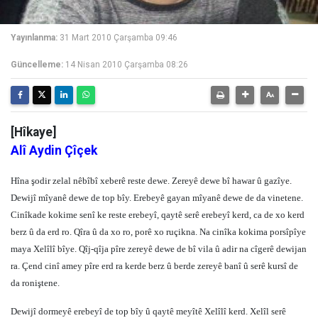
Yayınlanma:
31 Mart 2010 Çarşamba 09:46
Güncelleme:
14 Nisan 2010 Çarşamba 08:26
[Hîkaye]
Alî Aydin Çîçek
Hîna şodir zelal nêbîbî xeberê reste dewe. Zereyê dewe bî hawar û gazîye.
Dewijî mîyanê dewe de top bîy. Erebeyê gayan mîyanê dewe de da vinetene.
Cinîkade kokime senî ke reste erebeyî, qaytê serê erebeyî kerd, ca de xo kerd
berz û da erd ro. Qîra û da xo ro, porê xo ruçikna. Na cinîka kokima porsîpîye
maya Xelîlî bîye. Qîj-qîja pîre zereyê dewe de bî vila û adir na cîgerê dewijan
ra. Çend cinî amey pîre erd ra kerde berz û berde zereyê banî û serê kursî de
da roniştene.
Dewijî dormeyê erebeyî de top bîy û qaytê meyîtê Xelîlî kerd. Xelîl serê