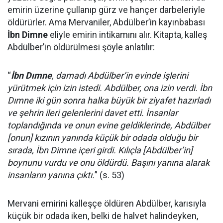
emirin üzerine çullanıp gürz ve hançer darbeleriyle
öldürürler. Ama Mervaniler, Abdülber’in kayınbabası
İbn Dimne
eliyle emirin intikamını alır. Kitapta, kalleş
Abdülber’in öldürülmesi şöyle anlatılır:
“
İbn Dımne
, damadı Abdülber’in evinde işlerini
yürütmek için izin istedi. Abdülber, ona izin verdi. İbn
Dımne iki gün sonra halka büyük bir ziyafet hazırladı
ve şehrin ileri gelenlerini davet etti. İnsanlar
toplandığında ve onun evine geldiklerinde, Abdülber
[onun] kızının yanında küçük bir odada olduğu bir
sırada, İbn Dimne içeri girdi. Kılıçla [Abdülber’in]
boynunu vurdu ve onu öldürdü. Başını yanına alarak
insanların yanına çıktı.
” (s. 53)
Mervani emirini kalleşçe öldüren Abdülber, karısıyla
küçük bir odada iken, belki de halvet halindeyken,