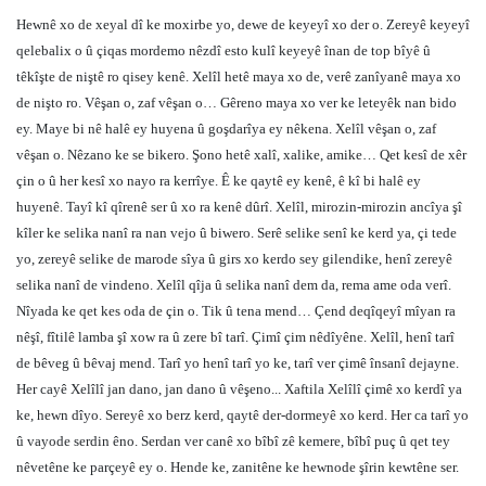
Hewnê xo de xeyal dî ke moxirbe yo, dewe de keyeyî xo der o. Zereyê keyeyî
qelebalix o û çiqas mordemo nêzdî esto kulî keyeyê înan de top bîyê û
têkîşte de niştê ro qisey kenê. Xelîl hetê maya xo de, verê zanîyanê maya xo
de nişto ro. Vêşan o, zaf vêşan o… Gêreno maya xo ver ke leteyêk nan bido
ey. Maye bi nê halê ey huyena û goşdarîya ey nêkena. Xelîl vêşan o, zaf
vêşan o. Nêzano ke se bikero. Şono hetê xalî, xalike, amike… Qet kesî de xêr
çin o û her kesî xo nayo ra kerrîye. Ê ke qaytê ey kenê, ê kî bi halê ey
huyenê. Tayî kî qîrenê ser û xo ra kenê dûrî. Xelîl, mirozin-mirozin ancîya şî
kîler ke selika nanî ra nan vejo û biwero. Serê selike senî ke kerd ya, çi tede
yo, zereyê selike de marode sîya û girs xo kerdo sey gilendike, henî zereyê
selika nanî de vindeno. Xelîl qîja û selika nanî dem da, rema ame oda verî.
Nîyada ke qet kes oda de çin o. Tik û tena mend… Çend deqîqeyî mîyan ra
nêşî, fîtilê lamba şî xow ra û zere bî tarî. Çimî çim nêdîyêne. Xelîl, henî tarî
de bêveg û bêvaj mend. Tarî yo henî tarî yo ke, tarî ver çimê însanî dejayne.
Her cayê Xelîlî jan dano, jan dano û vêşeno... Xaftila Xelîlî çimê xo kerdî ya
ke, hewn dîyo. Sereyê xo berz kerd, qaytê der-dormeyê xo kerd. Her ca tarî yo
û vayode serdin êno. Serdan ver canê xo bîbî zê kemere, bîbî puç û qet tey
nêvetêne ke parçeyê ey o. Hende ke, zanitêne ke hewnode şîrin kewtêne ser.