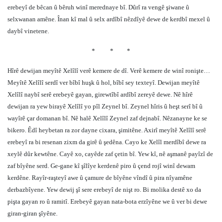
erebeyî de bêcan û bêruh winî merednaye bî. Dûrî ra vengê şiwane û
selxwanan amêne. Înan kî mal û selx ardîbî nêzdîyê dewe de kerdbî mexel û
daybî vinetene.
*
*
*
Hîrê dewijan meyîtê Xelîlî verê kemere de dî. Verê kemere de winî ronişte…
Meyîtê Xelîlî serdî ver bîbî huşk û hol, bîbî sey texteyî. Dewijan meyîtê
Xelîlî naybî serê erebeyê gayan, girewtîbî ardîbî zereyê dewe. Nê hîrê
dewijan ra yew birayê Xelîlî yo pîl Zeynel bî. Zeynel hîris û heşt serî bî û
wayîrê çar domanan bî. Nê halê Xelîlî Zeynel zaf dejnabî. Nêzanayne ke se
bikero. Êdî heybetan ra zor dayne cixara, şimitêne. Axirî meyîtê Xelîlî serê
erebeyî ra bi resenan zixm da girê û şedêna. Cayo ke Xelîl merdîbî dewe ra
xeylê dûr kewtêne. Cayê xo, cayêde zaf çetin bî. Yew kî, nê aşmanê payîzî de
zaf bîyêne serd. Ge-gane kî şîlîye kerdenê piro û çend rojî winî dewam
kerdêne. Rayîr-raşteyî awe û çamure de bîyêne vîndî û pira nîyamêne
derbazbîyene. Yew dewij şî sere erebeyî de nişt ro. Bi molika destê xo da
pişta gayan ro û ramitî. Erebeyê gayan nata-bota erzîyêne we û ver bi dewe
giran-giran şîyêne.