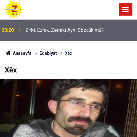
09:56
Ji Zilma Partîzanan Nimûneyeka Piçûk
Anasayfa
Edebîyat
Xêx
Xêx