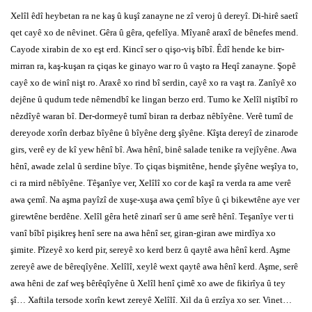
Xelîl êdî heybetan ra ne kaş û kuşî zanayne ne zî veroj û dereyî. Di-hirê saetî
qet cayê xo de nêvinet. Gêra û gêra, qefelîya. Mîyanê araxî de bênefes mend.
Cayode xirabin de xo eşt erd. Kincî ser o qişo-viş bîbî. Êdî hende ke birr-
mirran ra, kaş-kuşan ra çiqas ke ginayo war ro û vaşto ra Heqî zanayne. Şopê
cayê xo de winî nişt ro. Araxê xo rind bî serdin, cayê xo ra vaşt ra. Zanîyê xo
dejêne û qudum tede nêmendbî ke lingan berzo erd. Tumo ke Xelîl niştîbî ro
nêzdîyê waran bî. Der-dormeyê tumî biran ra derbaz nêbîyêne. Verê tumî de
dereyode xorîn derbaz bîyêne û bîyêne derg şîyêne. Kîşta dereyî de zinarode
girs, verê ey de kî yew hênî bî. Awa hênî, binê salade tenike ra vejîyêne. Awa
hênî, awade zelal û serdine bîye. To çiqas bişmitêne, hende şîyêne weşîya to,
ci ra mird nêbîyêne. Têşanîye ver, Xelîlî xo cor de kaşî ra verda ra ame verê
awa çemî. Na aşma payîzî de xuşe-xuşa awa çemî bîye û çi bikewtêne aye ver
girewtêne berdêne. Xelîl gêra hetê zinarî ser û ame serê hênî. Teşanîye ver ti
vanî bîbî pişikreş henî sere na awa hênî ser, giran-giran awe mirdîya xo
şimite. Pîzeyê xo kerd pir, sereyê xo kerd berz û qaytê awa hênî kerd. Aşme
zereyê awe de bêreqîyêne. Xelîlî, xeylê wext qaytê awa hênî kerd. Aşme, serê
awa hêni de zaf weş bêrêqîyêne û Xelîl henî çimê xo awe de fikirîya û tey
şî… Xaftila tersode xorîn kewt zereyê Xelîlî. Xil da û erzîya xo ser. Vinet…