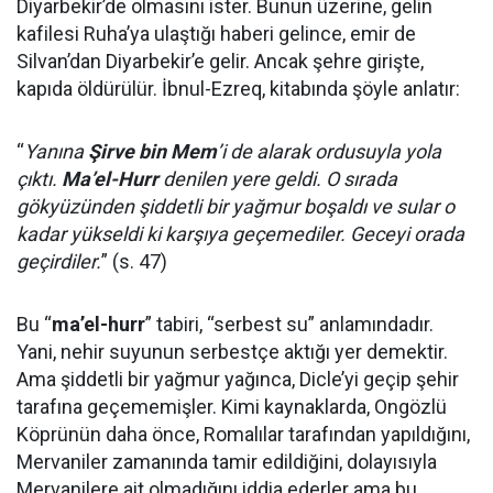
Diyarbekir’de olmasını ister. Bunun üzerine, gelin
kafilesi Ruha’ya ulaştığı haberi gelince, emir de
Silvan’dan Diyarbekir’e gelir. Ancak şehre girişte,
kapıda öldürülür. İbnul-Ezreq, kitabında şöyle anlatır:
“
Yanına
Şirve bin Mem
’i de alarak ordusuyla yola
çıktı.
Ma’el-Hurr
denilen yere geldi. O sırada
gökyüzünden şiddetli bir yağmur boşaldı ve sular o
kadar yükseldi ki karşıya geçemediler. Geceyi orada
geçirdiler.
” (s. 47)
Bu “
ma’el-hurr
” tabiri, “serbest su” anlamındadır.
Yani, nehir suyunun serbestçe aktığı yer demektir.
Ama şiddetli bir yağmur yağınca, Dicle’yi geçip şehir
tarafına geçememişler. Kimi kaynaklarda, Ongözlü
Köprünün daha önce, Romalılar tarafından yapıldığını,
Mervaniler zamanında tamir edildiğini, dolayısıyla
Mervanilere ait olmadığını iddia ederler ama bu