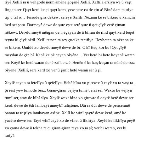
rîyê Xelîlî ra û vengode nerm amêne goşanê Xelîlî. Xaftila erzîya we û vaşt
lingan ser. Qayt kerd ke çi qayt kero, yew pese ca de çin a! Binê dara murîye
tip û tal o… Tersode girs dekewt zereyê Xelîlî. Nêzana ke se bikero û kamcîn
hetî ser şoro. Dormeyê dewe de şure eşte serê şure û qet çîyê verê çiman
nêkewt. Der-dormeyê mêrgan de, hêgayan de û birran de rind qayt kerd feqet
reyna kî çîyê nêdî. Xelîl tersan ra sey çucike recifîya. Heybetan ra nêzana ke
se bikero. Omidê xo der-dormeyê dewe de bî: O kî Heq kor bo! Qet çîyê
meydan de çin bî. Kanê ke nê cayan bîyêne… Ver kerd bi hete koyanê waran
ser. Koyê ke hetê waran der ê zaf berz ê. Henên ê ke kaş-kuşan ra nênê derbaz
bîyene. Xelîlî, sere kerd xo ver û şanit hetê waran ser û şî.
Xeylê cayan ra fetelîya û qefelîya. Hebê bîna xo girewte û cayê xo ra vaşt ra.
Şî rest yew tumode berz. Giran-giran vejîya tumê berzî ser. Wexto ke vejîya
tumî ser, arax de bîbî sîya. Xeylê wext bîna xo girewte û qaytê hetê dewe ser
kerd, dewe de êdî lambayî ameybî tafîştene. Dûr ra dûr dewe de penceranê
banan ra roştîya lambayan asêne. Xelîl ke winî qaytê dewe kerd, amê ke
yacêro dewe ser. Tayê winî cayê xo de vinet û fikirîya. Xeylê ke fikirîya peyê
xo çarna dewe û tekna ra ci giran-giran raya xo ra şî; ver bi waran, ver bi
tarîyî.