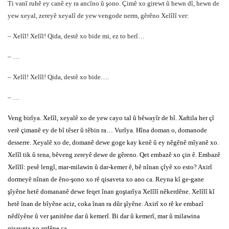
Ti vanî ruhê ey canê ey ra ancîno û şono. Çimê xo girewt û hewn dî, hewn de
yew xeyal, zereyê xeyalî de yew vengode nerm, gêrêno Xelîlî ver:
– Xelîl! Xelîl! Qida, destê xo bide mi, ez to berî…
– …
– Xelîl! Xelîl! Qida, destê xo bide….
– …
Veng birîya. Xelîl, xeyalê xo de yew cayo tal û bêwayîr de bî. Xaftila her çî
verê çimanê ey de bî têser û têbin ra… Vurîya. Hîna doman o, domanode
desserre. Xeyalê xo de, domanê dewe goge kay kenê û ey nêgênê mîyanê xo.
Xelîl tik û tena, bêveng zereyê dewe de gêreno. Qet embazê xo çin ê. Embazê
Xelîlî: pesê lengî, mar-milawin û dar-kemer ê, bê nînan çîyê xo esto? Axirî
dormeyê nînan de êno-şono xo rê qisaveta xo ano ca. Reyna kî ge-gane
şîyêne hetê domananê dewe feqet înan goştarîya Xelîlî nêkerdêne. Xelîlî kî
hetê înan de bîyêne aciz, coka înan ra dûr şîyêne. Axirî xo rê ke embazî
nêdîyêne û ver şanitêne dar û kemerî. Bi dar û kemerî, mar û milawina
qisaveta xo ardêne ca.