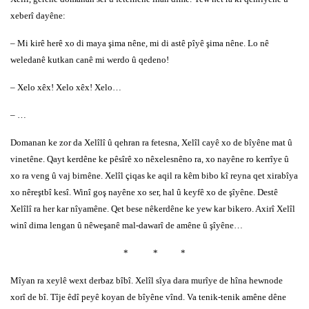
xeberî dayêne:
– Mi kirê herê xo di maya şima nêne, mi di astê pîyê şima nêne. Lo nê
weledanê kutkan canê mi werdo û qedeno!
– Xelo xêx! Xelo xêx! Xelo…
– …
Domanan ke zor da Xelîlî û qehran ra fetesna, Xelîl cayê xo de bîyêne mat û
vinetêne. Qayt kerdêne ke pêsîrê xo nêxelesnêno ra, xo nayêne ro kerrîye û
xo ra veng û vaj birnêne. Xelîl çiqas ke aqil ra kêm bibo kî reyna qet xirabîya
xo nêreştbî kesî. Winî goş nayêne xo ser, hal û keyfê xo de şîyêne. Destê
Xelîlî ra her kar nîyamêne. Qet bese nêkerdêne ke yew kar bikero. Axirî Xelîl
winî dima lengan û nêweşanê mal-dawarî de amêne û şîyêne…
*
*
*
Mîyan ra xeylê wext derbaz bîbî. Xelîl sîya dara murîye de hîna hewnode
xorî de bî. Tîje êdî peyê koyan de bîyêne vînd. Va tenik-tenik amêne dêne