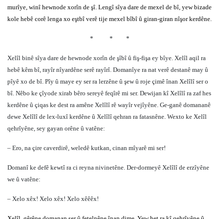
murîye, winî hewnode xorîn de şî. Lengî sîya dare de mexel de bî, yew bizade
kole hebê corê lenga xo eştbî verê tije mexel bîbî û giran-giran nîşor kerdêne.
*
*
*
Xelîl binê sîya dare de hewnode xorîn de şîbî û fiş-fişa ey bîye. Xelîl aqil ra
hebê kêm bî, rayîr nîyardêne serê rayîrî. Domanîye ra nat verê destanê may û
pîyê xo de bî. Pîy û maye ey ser ra lerzêne û şew û roje çimê înan Xelîlî ser o
bî. Nêbo ke çîyode xirab bêro sereyê feqîrê mi ser. Dewijan kî Xelîlî ra zaf hes
kerdêne û çiqas ke dest ra amêne Xelîlî rê wayîr vejîyêne. Ge-ganê domananê
dewe Xelîlî de lex-luxî kerdêne û Xelîlî qehran ra fatasnêne. Wexto ke Xelîl
qehrîyêne, sey gayan orêne û vatêne:
– Ero, na çire caverdirê, weledê kutkan, cinan mîyarê mi ser!
Domanî ke defê kewtî ra ci reyna nivinetêne. Der-dormeyê Xelîlî de erzîyêne
we û vatêne:
– Xelo xêx! Xelo xêx! Xelo xêêêx!
Xelîl, gêrêne domanan ser û fetelnêne înan dime. Yew het ra kî qehrîyêne û