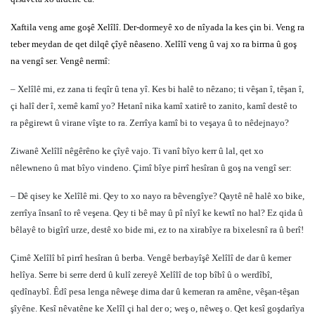
Xaftila veng ame goşê Xelîlî. Der-dormeyê xo de nîyada la kes çin bi. Veng ra
teber meydan de qet dilqê çîyê nêaseno. Xelîlî veng û vaj xo ra birrna û goş
na vengî ser. Vengê nermî:
– Xelîlê mi, ez zana ti feqîr û tena yî. Kes bi halê to nêzano; ti vêşan î, têşan î,
çi halî der î, xemê kamî yo? Hetanî nika kamî xatirê to zanito, kamî destê to
ra pêgirewt û virane vîşte to ra. Zerrîya kamî bi to veşaya û to nêdejnayo?
Ziwanê Xelîlî nêgêrêno ke çîyê vajo. Ti vanî bîyo kerr û lal, qet xo
nêlewneno û mat bîyo vindeno. Çimî bîye pirrî hesîran û goş na vengî ser:
– Dê qisey ke Xelîlê mi. Qey to xo nayo ra bêvengîye? Qaytê nê halê xo bike,
zerrîya însanî to rê veşena. Qey ti bê may û pî nîyî ke kewtî no hal? Ez qida û
bêlayê to bigîrî urze, destê xo bide mi, ez to na xirabîye ra bixelesnî ra û berî!
Çimê Xelîlî bî pirrî hesîran û berba. Vengê berbayîşê Xelîlî de dar û kemer
helîya. Serre bi serre derd û kulî zereyê Xelîlî de top bîbî û o werdîbî,
qedînaybî. Êdî pesa lenga nêweşe dima dar û kemeran ra amêne, vêşan-têşan
şîyêne. Kesî nêvatêne ke Xelîl çi hal der o; weş o, nêweş o. Qet kesî goşdarîya