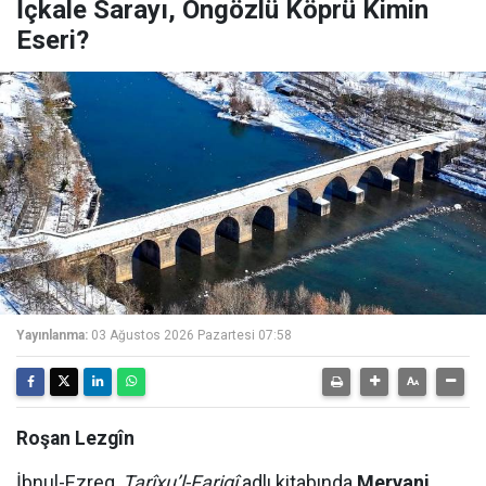
İçkale Sarayı, Ongözlü Köprü Kimin
Eseri?
Yayınlanma:
03 Ağustos 2026 Pazartesi 07:58
Roşan Lezgîn
İbnul-Ezreq,
Tarîxu’l-Fariqî
adlı kitabında
Mervani