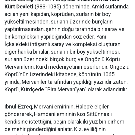
Kürt Devleti
(983-1085) döneminde, Amid surlarında
açılan yeni kapıdan, köprüden, surların bir boy
yükseltilmesinden, surların üzerinde burçların
yaptırılmasından, şehrin doğu tarafında bir saray ve
bir kompleksin yapıldığından söz eder. Yani
İçkale’deki ihtişamlı saray ve kompleksi oluşturan
diğer harika binalar, surların bir boy yükseltilmesi,
surların üzerindeki birçok burç ve Ongözlü Köprü
Mervanilerin, Kürd medeniyetinin eserleridir. Ongözlü
Köprü’nün üzerindeki kitabede, köprünün 1065
yılında, Mervaniler tarafından yapıldığı yazılıdır zaten.
Köprü, Kürdçede “Pira Mervanîyan” olarak adlandırılır.
İbnul-Ezreq, Mervani emirinin, Halep’e elçiler
göndererek, Hamdani emirinin kızı Sittünnas'ı
kendisine istettiğini, peşin olarak iki yüz bin dirhem
de mehir gönderdiğini anlatır. Kız, evliliğinin