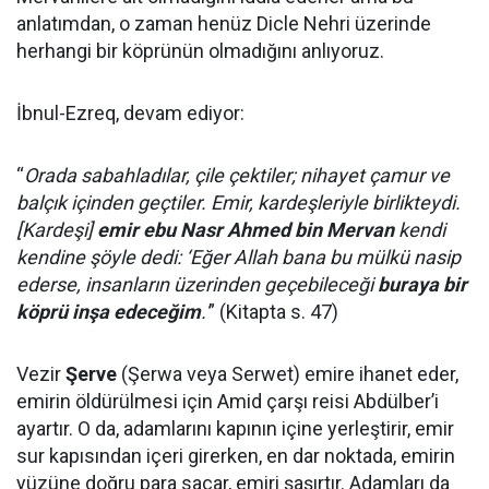
anlatımdan, o zaman henüz Dicle Nehri üzerinde
herhangi bir köprünün olmadığını anlıyoruz.
İbnul-Ezreq, devam ediyor:
“
Orada sabahladılar, çile çektiler; nihayet çamur ve
balçık içinden geçtiler. Emir, kardeşleriyle birlikteydi.
[Kardeşi]
emir ebu Nasr Ahmed bin Mervan
kendi
kendine şöyle dedi: ‘Eğer Allah bana bu mülkü nasip
ederse, insanların üzerinden geçebileceği
buraya bir
köprü inşa edeceğim
.'
” (Kitapta s. 47)
Vezir
Şerve
(Şerwa veya Serwet) emire ihanet eder,
emirin öldürülmesi için Amid çarşı reisi Abdülber’i
ayartır. O da, adamlarını kapının içine yerleştirir, emir
sur kapısından içeri girerken, en dar noktada, emirin
yüzüne doğru para saçar, emiri şaşırtır. Adamları da