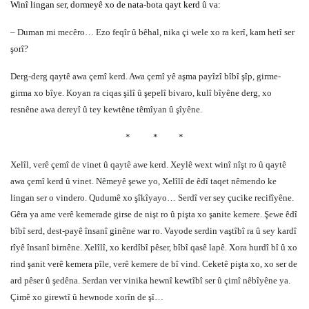
Winî lingan ser, dormeyê xo de nata-bota qayt kerd û va:
– Duman mi mecêro… Ezo feqîr û bêhal, nika çi wele xo ra kerî, kam hetî ser
şorî?
Derg-derg qaytê awa çemî kerd. Awa çemî yê aşma payîzî bîbî şîp, girme-
girma xo bîye. Koyan ra ciqas şilî û şepelî bivaro, kulî bîyêne derg, xo
resnêne awa dereyî û tey kewtêne têmîyan û şîyêne.
*
*
*
Xelîl, verê çemî de vinet û qaytê awe kerd. Xeylê wext winî nîşt ro û qaytê
awa çemî kerd û vinet. Nêmeyê şewe yo, Xelîlî de êdî taqet nêmendo ke
lingan ser o vindero. Qudumê xo şîkîyayo… Serdî ver sey çucike recifîyêne.
Gêra ya ame verê kemerade girse de nişt ro û pişta xo şanite kemere. Şewe êdî
bîbî serd, dest-payê însanî ginêne war ro. Vayode serdin vaştîbî ra û sey kardî
rîyê însanî birnêne. Xelîlî, xo kerdîbî pêser, bîbî qasê lapê. Xora hurdî bî û xo
rind şanit verê kemera pîle, verê kemere de bî vind. Ceketê pişta xo, xo ser de
ard pêser û şedêna. Serdan ver vinika hewnî kewtîbî ser û çimî nêbîyêne ya.
Çimê xo girewtî û hewnode xorîn de şî…