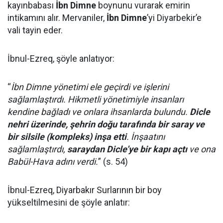
kayınbabası
İbn Dimne
boynunu vurarak emirin
intikamını alır. Mervaniler,
İbn Dimne
’yi Diyarbekir’e
vali tayin eder.
İbnul-Ezreq, şöyle anlatıyor:
“
İbn Dimne yönetimi ele geçirdi ve işlerini
sağlamlaştırdı. Hikmetli yönetimiyle insanları
kendine bağladı ve onlara ihsanlarda bulundu.
Dicle
nehri üzerinde, şehrin doğu tarafında bir saray ve
bir silsile (kompleks) inşa etti
. İnşaatını
sağlamlaştırdı,
saraydan Dicle’ye bir kapı açtı
ve ona
Babül-Hava adını verdi.
” (s. 54)
İbnul-Ezreq, Diyarbakır Surlarının bir boy
yükseltilmesini de şöyle anlatır: