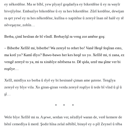
ey nêkerdêne. Ma se bîbî, yew pîyayî goşdarîya ey bikerdêne û ey ra wayîr
bivejîyêne. Embazîye bikerdêne û ey ra hes bikerdêne. Zûrî kerdêne, dewijan
ra qet yewî ey ra hes nêkerdêne, kulîna o xapitêne û zereyê înan nê halê ey rê
nêveşayne, zobîn…
Berba, çimî hesîran de bî vîndî. Berbayîşî ra veng zor amêne goş:
– Biberbe Xelîlê mi, biberbe! Wa zereyê to rehet bo! Vanê Heqê feqîran esto,
ma kotî yo? Kamî dîyo? Bawo-bawo her kes heqê xo yo. Xelîlê mi, ti zana, ez
vengê zereyê to ya, mi ra xirabîye nêrêsena to. Dê qida, urzê ma şîme ver bi
roştîye…
Xelîl, mirdîya xo berba û rîyê ey bi hesiranê çiman ame şutene. Tengîya
zereyê ey bîye vila. Xo giran-giran verda zereyê roştîye û tede bî vînd û şî û
şî…
*
*
*
Wele bîye Xelîlê mi ra. A şewe, serdan ver, nêzdîyê waran de, verê kemere de
hênî cemedîya û merd. Şodir hîna zelal nêbîbî, birayê ey o pîl Zeynel û têba