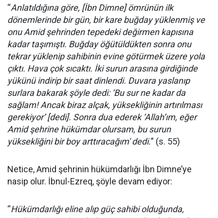
“
Anlatıldığına göre, [İbn Dimne] ömrünün ilk
dönemlerinde bir gün, bir kare buğday yüklenmiş ve
onu Amid şehrinden tepedeki değirmen kapısına
kadar taşımıştı. Buğday öğütüldükten sonra onu
tekrar yüklenip sahibinin evine götürmek üzere yola
çıktı. Hava çok sıcaktı. İki surun arasına girdiğinde
yükünü indirip bir saat dinlendi. Duvara yaslanıp
surlara bakarak şöyle dedi: ‘Bu sur ne kadar da
sağlam! Ancak biraz alçak, yüksekliğinin artırılması
gerekiyor’ [dedi]. Sonra dua ederek ‘Allah’ım, eğer
Amid şehrine hükümdar olursam, bu surun
yüksekliğini bir boy arttıracağım' dedi.
” (s. 55)
Netice, Amid şehrinin hükümdarlığı İbn Dimne’ye
nasip olur. İbnul-Ezreq, şöyle devam ediyor:
“
Hükümdarlığı eline alıp güç sahibi olduğunda,