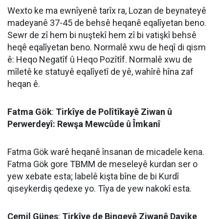
Wexto ke ma ewnîyenê tarîx ra, Lozan de beynateyê
madeyanê 37-45 de behsê heqanê eqalîyetan beno.
Sewr de zî hem bi nuştekî hem zî bi vatişkî behsê
heqê eqalîyetan beno. Normalê xwu de heqî di qism
ê: Heqo Negatîf û Heqo Pozîtîf. Normalê xwu de
mîletê ke statuyê eqalîyetî de yê, wahîrê hîna zaf
heqan ê.
Fatma Gök
:
Tirkîye de Polîtîkayê Ziwan û
Perwerdeyî: Rewşa Mewcûde û Îmkanî
Fatma Gök warê heqanê însanan de micadele kena.
Fatma Gök gore TBMM de meseleyê kurdan ser o
yew xebate esta; labelê kişta bîne de bi Kurdî
qiseykerdiş qedexe yo. Tîya de yew nakokî esta.
Cemil Güneş
:
Tirkîye de Bingeyê Ziwanê Dayike