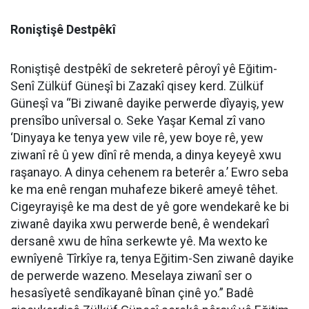
Roniştişê Destpêkî
Roniştişê destpêkî de sekreterê pêroyî yê Eğitim-
Senî Zülküf Güneşî bi Zazakî qisey kerd. Zülküf
Güneşî va “Bi ziwanê dayike perwerde dîyayiş, yew
prensîbo unîversal o. Seke Yaşar Kemal zî vano
‘Dinyaya ke tenya yew vile rê, yew boye rê, yew
ziwanî rê û yew dînî rê menda, a dinya keyeyê xwu
raşanayo. A dinya cehenem ra beterêr a.’ Ewro seba
ke ma enê rengan muhafeze bikerê ameyê têhet.
Cigeyrayişê ke ma dest de yê gore wendekarê ke bi
ziwanê dayika xwu perwerde benê, ê wendekarî
dersanê xwu de hîna serkewte yê. Ma wexto ke
ewnîyenê Tîrkîye ra, tenya Eğitim-Sen ziwanê dayike
de perwerde wazeno. Meselaya ziwanî ser o
hesasîyetê sendîkayanê bînan çinê yo.” Badê