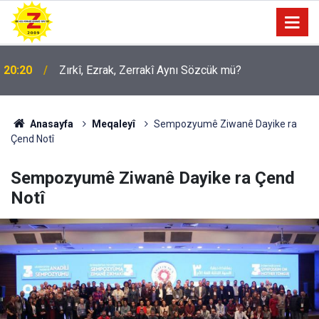
09:56
Ji Zilma Partîzanan Nimûneyeka Piçûk
Anasayfa
Meqaleyî
Sempozyumê Ziwanê Dayike ra
Çend Notî
Sempozyumê Ziwanê Dayike ra Çend
Notî