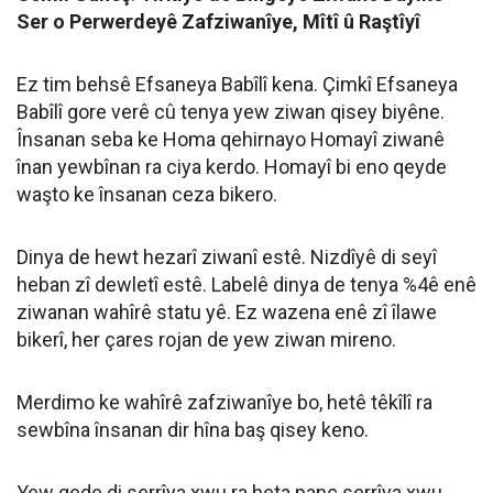
Ser o Perwerdeyê Zafziwanîye, Mîtî û Raştîyî
Ez tim behsê Efsaneya Babîlî kena. Çimkî Efsaneya
Babîlî gore verê cû tenya yew ziwan qisey biyêne.
Însanan seba ke Homa qehirnayo Homayî ziwanê
înan yewbînan ra ciya kerdo. Homayî bi eno qeyde
waşto ke însanan ceza bikero.
Dinya de hewt hezarî ziwanî estê. Nizdîyê di seyî
heban zî dewletî estê. Labelê dinya de tenya %4ê enê
ziwanan wahîrê statu yê. Ez wazena enê zî îlawe
bikerî, her çares rojan de yew ziwan mireno.
Merdimo ke wahîrê zafziwanîye bo, hetê têkîlî ra
sewbîna însanan dir hîna baş qisey keno.
Yew gede di serrîya xwu ra heta panc serrîya xwu