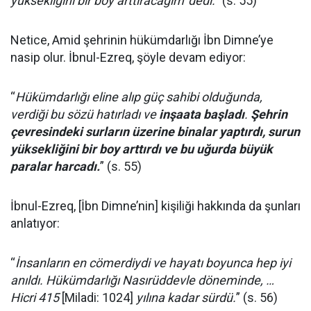
yüksekliğini bir boy arttıracağım' dedi.
” (s. 55)
Netice, Amid şehrinin hükümdarlığı İbn Dimne’ye
nasip olur. İbnul-Ezreq, şöyle devam ediyor:
“
Hükümdarlığı eline alıp güç sahibi olduğunda,
verdiği bu sözü hatırladı ve
inşaata başladı
.
Şehrin
çevresindeki surların üzerine binalar yaptırdı, surun
yüksekliğini bir boy arttırdı ve bu uğurda büyük
paralar harcadı.
” (s. 55)
İbnul-Ezreq, [İbn Dimne’nin] kişiliği hakkında da şunları
anlatıyor:
“
İnsanların en cömerdiydi ve hayatı boyunca hep iyi
anıldı. Hükümdarlığı Nasırüddevle döneminde, …
Hicri 415
[Miladi: 1024]
yılına kadar sürdü.
” (s. 56)