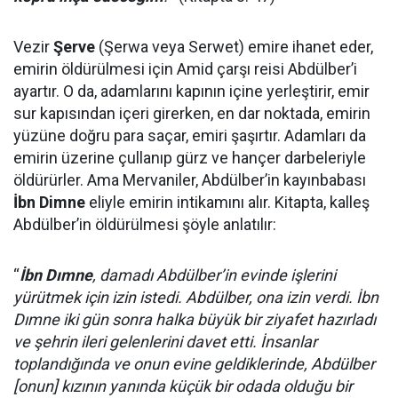
Vezir
Şerve
(Şerwa veya Serwet) emire ihanet eder,
emirin öldürülmesi için Amid çarşı reisi Abdülber’i
ayartır. O da, adamlarını kapının içine yerleştirir, emir
sur kapısından içeri girerken, en dar noktada, emirin
yüzüne doğru para saçar, emiri şaşırtır. Adamları da
emirin üzerine çullanıp gürz ve hançer darbeleriyle
öldürürler. Ama Mervaniler, Abdülber’in kayınbabası
İbn Dimne
eliyle emirin intikamını alır. Kitapta, kalleş
Abdülber’in öldürülmesi şöyle anlatılır:
“
İbn Dımne
, damadı Abdülber’in evinde işlerini
yürütmek için izin istedi. Abdülber, ona izin verdi. İbn
Dımne iki gün sonra halka büyük bir ziyafet hazırladı
ve şehrin ileri gelenlerini davet etti. İnsanlar
toplandığında ve onun evine geldiklerinde, Abdülber
[onun] kızının yanında küçük bir odada olduğu bir