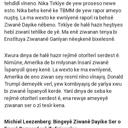
tehdîdî vîneno. Nika Tirkîye de yew proseso newe
esto. Nika behs kenê ke TBMM de yew rapor ameyo
nuştiş. La ma wexto ke ewnîyenê raporî ra behsê
Ziwanê Dayike nêbeno. Tirkîye de halê hazir heştiyes
hebî ziwanî tehlîke de yê. Ma enê ziwanan tenya bi
Enstîtuya Ziwananê Ganîyan nêeşkenê bixelesnê.
Xwura dinya de halê hazir rejîmê otorîterî serdest ê.
Nimûne, Amerîka de bi milyonan însanî ziwanê
Îspanyolî qisey kenê. La wexto ke ma ewnîyenê,
Amerîka de eno ziwan sey resmî nîno vînayiş. Donald
Trumpî demeyêk verî, yew kombiyayiş de yarîya xwu
bi ziwanê Îspanyolî kerde. Yanî dinya de seba ke
rejîmê otorîterî serdest ê, ena rewşe ameyeyê
ziwanan ser o zî tesîr kena.
Michiel Leezenberg
:
Bingeyê Ziwanê Dayike Ser o