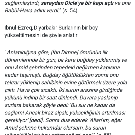
sağlamlaştırdı,
saraydan Dicle’ye bir kapı açtı
ve ona
Babül-Hava adını verdi.
” (s. 54)
İbnul-Ezreq, Diyarbakır Surlarının bir boy
yükseltilmesini de şöyle anlatır:
“
Anlatıldığına göre, [İbn Dimne] ömrünün ilk
dönemlerinde bir gün, bir kare buğday yüklenmiş ve
onu Amid şehrinden tepedeki değirmen kapısına
kadar taşımıştı. Buğday öğütüldükten sonra onu
tekrar yüklenip sahibinin evine götürmek üzere yola
çıktı. Hava çok sıcaktı. İki surun arasına girdiğinde
yükünü indirip bir saat dinlendi. Duvara yaslanıp
surlara bakarak şöyle dedi: ‘Bu sur ne kadar da
sağlam! Ancak biraz alçak, yüksekliğinin artırılması
gerekiyor’ [dedi]. Sonra dua ederek ‘Allah’ım, eğer
Amid şehrine hükümdar olursam, bu surun