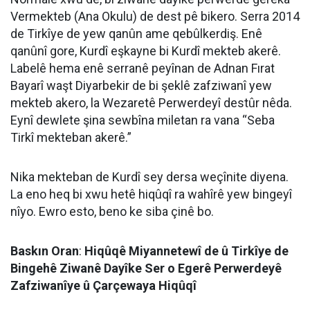
Vermekteb (Ana Okulu) de dest pê bikero. Serra 2014
de Tirkîye de yew qanûn ame qebûlkerdiş. Enê
qanûnî gore, Kurdî eşkayne bi Kurdî mekteb akerê.
Labelê hema enê serranê peyînan de Adnan Fırat
Bayarî waşt Diyarbekir de bi şeklê zafziwanî yew
mekteb akero, la Wezaretê Perwerdeyî destûr nêda.
Eynî dewlete şina sewbîna miletan ra vana “Seba
Tirkî mekteban akerê.”
Nika mekteban de Kurdî sey dersa weçînite diyena.
La eno heq bi xwu hetê hiqûqî ra wahîrê yew bingeyî
nîyo. Ewro esto, beno ke siba çinê bo.
Baskın Oran
:
Hiqûqê Miyannetewî de û Tirkîye de
Bingehê Ziwanê Dayîke Ser o Egerê Perwerdeyê
Zafziwanîye û Çarçewaya Hiqûqî