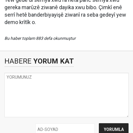
gereka marûzê ziwanê dayika xwu bibo. Çimkî enê
serrî hetê banderbiyayişê ziwanî ra seba gedeyî yew
demo krîtîk o.
Bu haber toplam 883 defa okunmuştur
HABERE
YORUM KAT