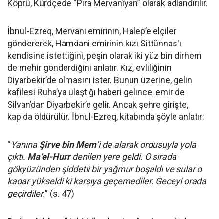
Köprü, Kürdçede “Pira Mervanîyan” olarak adlandırılır.
İbnul-Ezreq, Mervani emirinin, Halep’e elçiler
göndererek, Hamdani emirinin kızı Sittünnas'ı
kendisine istettiğini, peşin olarak iki yüz bin dirhem
de mehir gönderdiğini anlatır. Kız, evliliğinin
Diyarbekir’de olmasını ister. Bunun üzerine, gelin
kafilesi Ruha’ya ulaştığı haberi gelince, emir de
Silvan’dan Diyarbekir’e gelir. Ancak şehre girişte,
kapıda öldürülür. İbnul-Ezreq, kitabında şöyle anlatır:
“
Yanına
Şirve bin Mem
’i de alarak ordusuyla yola
çıktı.
Ma’el-Hurr
denilen yere geldi. O sırada
gökyüzünden şiddetli bir yağmur boşaldı ve sular o
kadar yükseldi ki karşıya geçemediler. Geceyi orada
geçirdiler.
” (s. 47)