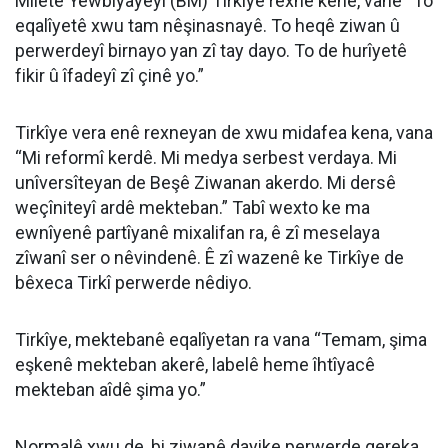
Miletê Yewbîyayeyî (BM) Tirkîye rexne kenê, vanê “To
eqalîyetê xwu tam nêşinasnayê. To heqê ziwan û
perwerdeyî birnayo yan zî tay dayo. To de hurîyetê
fikir û îfadeyî zî çinê yo.”
Tirkîye vera enê rexneyan de xwu midafea kena, vana
“Mi reformî kerdê. Mi medya serbest verdaya. Mi
unîversîteyan de Beşê Ziwanan akerdo. Mi dersê
weçîniteyî ardê mekteban.” Tabî wexto ke ma
ewnîyenê partîyanê mixalifan ra, ê zî meselaya
zîwanî ser o nêvindenê. Ê zî wazenê ke Tirkîye de
bêxeca Tirkî perwerde nêdiyo.
Tirkîye, mektebanê eqalîyetan ra vana “Temam, şima
eşkenê mekteban akerê, labelê heme îhtîyacê
mekteban aîdê şima yo.”
Normalê xwu de, bi ziwanê dayike perwerde gereka