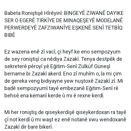
Babeta Roniştişê Hîrêyinî: BINGEYÊ ZIWANÊ DAYIKE
SER O EGERÊ TIRKÎYE DE MINAQEŞEYÊ MODELANÊ
PERWERDEYÊ ZAFZIWANÎYE EŞKENÊ SENÎ TETBÎQ
BIBÊ
Ez wazena enê zî vacî, çi heyf ke eno sempozyum
de sey roniştişî ca nêdiya Zazakî. Tenya destpêk de
sekreterê pêroyî yê Eğitim-Senî Zülküf Güneşî
bername bi Zazakî akerd. Eno zî muhîm o, la mi çim
de gereka veng bidiyayne yew nuştoxê Zazakî zî. Mi
badê sempozyumî tayê embezanê Eğitim-Senî rê
behsê ena kemanî kerde û mi ê rexne kerdî.
Mi her roniştiş de qiseykerdişê qiseykerdoxan ra tayê
çî not kerdî û mi waşt ez enê notanê xwu wendoxanê
Zazakî dir bare bikerî.