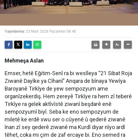
Yayınlanma:
23 Mart 2026 Pazartesi 08:40
Mehmeşa Aslan
Emser, hetê Eğitim-Senî ra bi wesîleya “21 Sibat Roja
Ziwanê Dayîke ya Cîhanî” Anqara de bînaya Yewîya
Baroyanê Tirkîye de yew sempozyum ame
organîzekerdiş. Hem zereyê Tirkîye ra hem zî teberê
Tirkîye ra gelek aktîvîstê ziwanî beşdarê enê
sempozyumî biyî. Seba ke eno sempozyum de
miletê ke erdê xwu ser o cûyenê û qederê ziwanê
înan zî sey qederê ziwanê ma Kurdî diyar nîyo ardî
têhet, coka mi çim de zaf ercaye bi. Eno semed ra