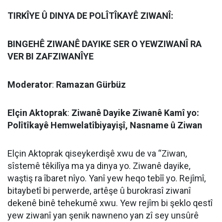
TIRKÎYE Û DINYA DE POLÎTÎKAYÊ ZIWANÎ:
BINGEHÊ ZIWANÊ DAYIKE SER O YEWZIWANÎ RA
VER BI ZAFZIWANÎYE
Moderator
:
Ramazan Gürbüz
Elçin Aktoprak
:
Ziwanê Dayike Ziwanê Kamî yo:
Polîtîkayê Hemwelatîbiyayişî, Nasname û Ziwan
Elçin Aktoprak qiseykerdişê xwu de va “Ziwan,
sîstemê têkilîya ma ya dinya yo. Ziwanê dayike,
waştiş ra îbaret nîyo. Yanî yew heqo tebîî yo. Rejîmî,
bitaybetî bi perwerde, artêşe û burokrasî ziwanî
dekenê binê tehekumê xwu. Yew rejîm bi şeklo qestî
yew ziwanî yan şenik nawneno yan zî sey unsûrê