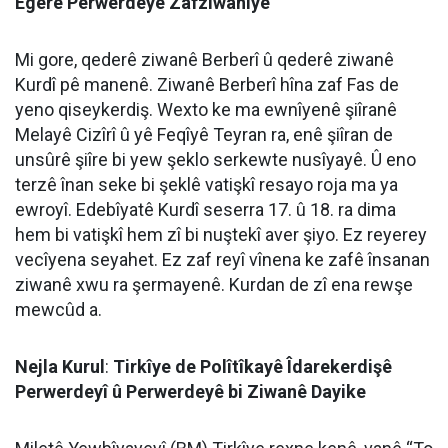
Egerê Perwerdeyê Zafziwanîye
Mi gore, qederê ziwanê Berberî û qederê ziwanê
Kurdî pê manenê. Ziwanê Berberî hîna zaf Fas de
yeno qiseykerdiş. Wexto ke ma ewnîyenê şiîranê
Melayê Cizîrî û yê Feqîyê Teyran ra, enê şiîran de
unsûrê şiîre bi yew şeklo serkewte nusîyayê. Û eno
terzê înan seke bi şeklê vatişkî resayo roja ma ya
ewroyî. Edebîyatê Kurdî seserra 17. û 18. ra dima
hem bi vatişkî hem zî bi nuştekî aver şiyo. Ez reyerey
vecîyena seyahet. Ez zaf reyî vînena ke zafê însanan
ziwanê xwu ra şermayenê. Kurdan de zî ena rewşe
mewcûd a.
Nejla Kurul
:
Tirkîye de Polîtîkayê Îdarekerdişê
Perwerdeyî û Perwerdeyê bi Ziwanê Dayike