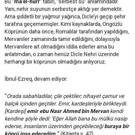
Bu “
ma’el-hurr
” tabiri, “serbest su” anlamındadır.
Yani, nehir suyunun serbestçe aktığı yer demektir.
Ama şiddetli bir yağmur yağınca, Dicle’yi geçip şehir
tarafına geçememişler. Kimi kaynaklarda, Ongözlü
Köprünün daha önce, Romalılar tarafından yapıldığını,
Mervaniler zamanında tamir edildiğini, dolayısıyla
Mervanilere ait olmadığını iddia ederler ama bu
anlatımdan, o zaman henüz Dicle Nehri üzerinde
herhangi bir köprünün olmadığını anlıyoruz.
İbnul-Ezreq, devam ediyor:
“
Orada sabahladılar, çile çektiler; nihayet çamur ve
balçık içinden geçtiler. Emir, kardeşleriyle birlikteydi.
[Kardeşi]
emir ebu Nasr Ahmed bin Mervan
kendi
kendine şöyle dedi: ‘Eğer Allah bana bu mülkü nasip
ederse, insanların üzerinden geçebileceği
buraya bir
köprü inşa edeceğim
.'
” (Kitapta s. 47)