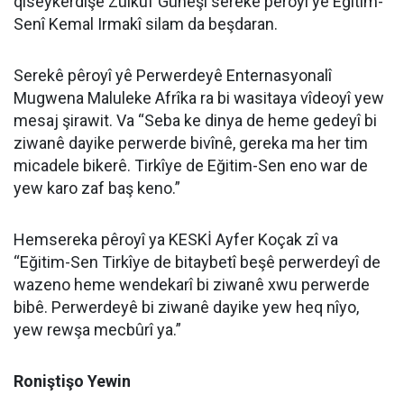
qiseykerdişê Zülküf Güneşî serekê pêroyî yê Eğitim-
Senî Kemal Irmakî silam da beşdaran.
Serekê pêroyî yê Perwerdeyê Enternasyonalî
Mugwena Maluleke Afrîka ra bi wasitaya vîdeoyî yew
mesaj şirawit. Va “Seba ke dinya de heme gedeyî bi
ziwanê dayike perwerde bivînê, gereka ma her tim
micadele bikerê. Tirkîye de Eğitim-Sen eno war de
yew karo zaf baş keno.”
Hemsereka pêroyî ya KESKİ Ayfer Koçak zî va
“Eğitim-Sen Tirkîye de bitaybetî beşê perwerdeyî de
wazeno heme wendekarî bi ziwanê xwu perwerde
bibê. Perwerdeyê bi ziwanê dayike yew heq nîyo,
yew rewşa mecbûrî ya.”
Roniştişo Yewin