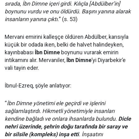
sırada, İbn Dimne içeri girdi. Kılıçla [Abdülber’in]
boynunu vurdu ve onu öldürdü. Başını yanına alarak
insanların yanına çıktı.
” (s. 53)
Mervani emirini kalleşçe öldüren Abdülber, karısıyla
küçük bir odada iken, belki de halvet halindeyken,
kayınbabası
İbn Dimne
boynunu vurarak emirin
intikamını alır. Mervaniler,
İbn Dimne
’yi Diyarbekir’e
vali tayin eder.
İbnul-Ezreq, şöyle anlatıyor:
“
İbn Dimne yönetimi ele geçirdi ve işlerini
sağlamlaştırdı. Hikmetli yönetimiyle insanları
kendine bağladı ve onlara ihsanlarda bulundu.
Dicle
nehri üzerinde, şehrin doğu tarafında bir saray ve
bir silsile (kompleks) inşa etti
. İnşaatını