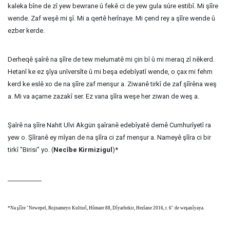
kaleka bîne de zî yew bewrane û fekê ci de yew gula sûre estibî. Mi şîîre
wende. Zaf weşê mi şî. Mi a qertê herînaye. Mi çend rey a şîîre wende û
ezber kerde.
Derheqê şaîrê na şîîre de tew melumatê mi çin bî û mi meraq zî nêkerd.
Hetanî ke ez şîya unîversîte û mi beşa edebîyatî wende, o çax mi fehm
kerd ke eslê xo de na şîîre zaf menşur a. Ziwanê tirkî de zaf şîîrêna weş
a. Mi va açarne zazakî ser. Ez vana şîîra weşe her ziwan de weş a.
Şaîrê na şîîre Nahit Ulvi Akgün şaîranê edebîyatê demê Cumhurîyetî ra
yew o. Şîîranê ey mîyan de na şîîra ci zaf menşur a. Nameyê şîîra ci bir
tirkî "Birisi" yo. (
Necîbe Kirmizigul
)*
___________
*Na şîîre "Newepel, Rojnameyo Kulturî, Hûmare 88, Dîyarbekir, Hezîane 2016, r. 6" de weşanîyaya.