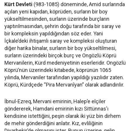
Kürt Devleti
(983-1085) döneminde, Amid surlarında
açılan yeni kapıdan, köprüden, surların bir boy
yükseltilmesinden, surların üzerinde burçların
yaptırılmasından, şehrin doğu tarafında bir saray ve
bir kompleksin yapıldığından söz eder. Yani
İçkale’deki ihtişamlı saray ve kompleksi oluşturan
diğer harika binalar, surların bir boy yükseltilmesi,
surların üzerindeki birçok burç ve Ongözlü Köprü
Mervanilerin, Kürd medeniyetinin eserleridir. Ongözlü
Köprü’nün üzerindeki kitabede, köprünün 1065
yılında, Mervaniler tarafından yapıldığı yazılıdır zaten.
Köprü, Kürdçede “Pira Mervanîyan” olarak adlandırılır.
İbnul-Ezreq, Mervani emirinin, Halep’e elçiler
göndererek, Hamdani emirinin kızı Sittünnas'ı
kendisine istettiğini, peşin olarak iki yüz bin dirhem
de mehir gönderdiğini anlatır. Kız, evliliğinin
Diyarbekir’de olmasını ister. Bunun üzerine, gelin