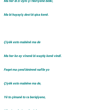
Ma her di zî eynî çî fikirîyenê belkî,
Ma bi huyayîş dest bi qisa kenê.
Çîyêk esto mabênê ma de
Ma her ke ey vînenê bi waştiş kenê vindî.
Feqet ma çend binimnê nafîle yo
Çîyêk esto mabêne ma de,
Yê to çimanê to ra beriqîyeno,