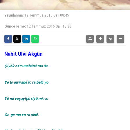
Yayınlanma:
12 Temmuz 2016 Salı 08:45
Güncelleme:
12 Temmuz 2016 Salı 15:30
Nahit Ulvi Akgün
Çîyêk esto mabênê ma de
Yê to awiranê to ra bellî yo
Yê mi veşayîşê rîyê mi ra.
Ge-ge ma xo ra şinê.