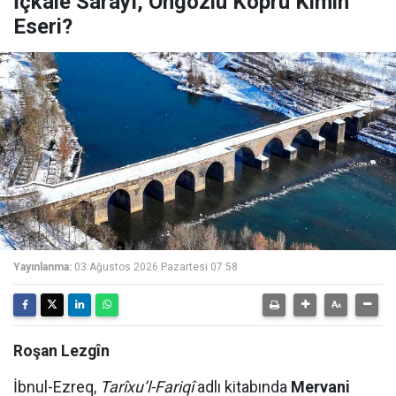
İçkale Sarayı, Ongözlü Köprü Kimin
Eseri?
Yayınlanma:
03 Ağustos 2026 Pazartesi 07:58
Roşan Lezgîn
İbnul-Ezreq,
Tarîxu’l-Fariqî
adlı kitabında
Mervani