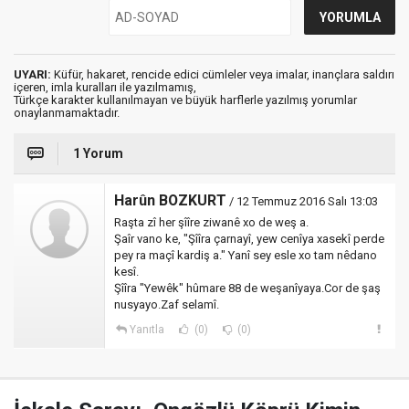
UYARI:
Küfür, hakaret, rencide edici cümleler veya imalar, inançlara saldırı
içeren, imla kuralları ile yazılmamış,
Türkçe karakter kullanılmayan ve büyük harflerle yazılmış yorumlar
onaylanmamaktadır.
1 Yorum
Harûn BOZKURT
/ 12 Temmuz 2016 Salı 13:03
Raşta zî her şîîre ziwanê xo de weş a.
Şaîr vano ke, "Şîîra çarnayî, yew cenîya xasekî perde
pey ra maçî kardiş a." Yanî sey esle xo tam nêdano
kesî.
Şîîra "Yewêk" hûmare 88 de weşanîyaya.Cor de şaş
nusyayo.Zaf selamî.
Yanıtla
(0)
(0)