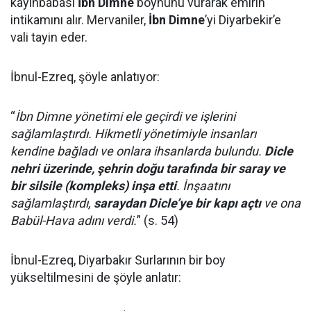
kayınbabası
İbn Dimne
boynunu vurarak emirin
intikamını alır. Mervaniler,
İbn Dimne
’yi Diyarbekir’e
vali tayin eder.
İbnul-Ezreq, şöyle anlatıyor:
“
İbn Dimne yönetimi ele geçirdi ve işlerini
sağlamlaştırdı. Hikmetli yönetimiyle insanları
kendine bağladı ve onlara ihsanlarda bulundu.
Dicle
nehri üzerinde, şehrin doğu tarafında bir saray ve
bir silsile (kompleks) inşa etti
. İnşaatını
sağlamlaştırdı,
saraydan Dicle’ye bir kapı açtı
ve ona
Babül-Hava adını verdi.
” (s. 54)
İbnul-Ezreq, Diyarbakır Surlarının bir boy
yükseltilmesini de şöyle anlatır: