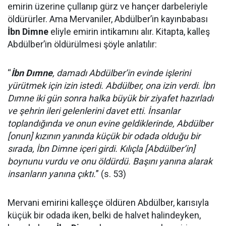
emirin üzerine çullanıp gürz ve hançer darbeleriyle
öldürürler. Ama Mervaniler, Abdülber’in kayınbabası
İbn Dimne
eliyle emirin intikamını alır. Kitapta, kalleş
Abdülber’in öldürülmesi şöyle anlatılır:
“
İbn Dımne
, damadı Abdülber’in evinde işlerini
yürütmek için izin istedi. Abdülber, ona izin verdi. İbn
Dımne iki gün sonra halka büyük bir ziyafet hazırladı
ve şehrin ileri gelenlerini davet etti. İnsanlar
toplandığında ve onun evine geldiklerinde, Abdülber
[onun] kızının yanında küçük bir odada olduğu bir
sırada, İbn Dimne içeri girdi. Kılıçla [Abdülber’in]
boynunu vurdu ve onu öldürdü. Başını yanına alarak
insanların yanına çıktı.
” (s. 53)
Mervani emirini kalleşçe öldüren Abdülber, karısıyla
küçük bir odada iken, belki de halvet halindeyken,