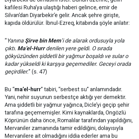
kafilesi Ruha’ya ulaştığı haberi gelince, emir de
Silvan’dan Diyarbekir’e gelir. Ancak şehre girişte,
kapıda öldürülür. İbnul-Ezreq, kitabında şöyle anlatır:
“
Yanına
Şirve bin Mem
’i de alarak ordusuyla yola
çıktı.
Ma’el-Hurr
denilen yere geldi. O sırada
gökyüzünden şiddetli bir yağmur boşaldı ve sular o
kadar yükseldi ki karşıya geçemediler. Geceyi orada
geçirdiler.
” (s. 47)
Bu “
ma’el-hurr
” tabiri, “serbest su” anlamındadır.
Yani, nehir suyunun serbestçe aktığı yer demektir.
Ama şiddetli bir yağmur yağınca, Dicle’yi geçip şehir
tarafına geçememişler. Kimi kaynaklarda, Ongözlü
Köprünün daha önce, Romalılar tarafından yapıldığını,
Mervaniler zamanında tamir edildiğini, dolayısıyla
Mervanilere ait olmadığını iddia ederler ama bu