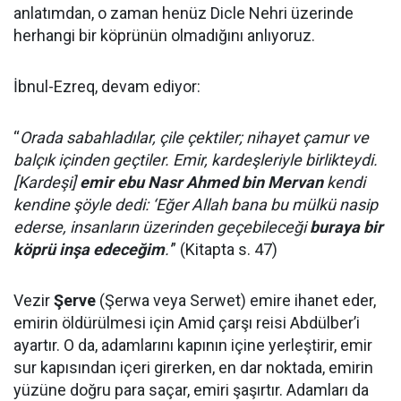
anlatımdan, o zaman henüz Dicle Nehri üzerinde
herhangi bir köprünün olmadığını anlıyoruz.
İbnul-Ezreq, devam ediyor:
“
Orada sabahladılar, çile çektiler; nihayet çamur ve
balçık içinden geçtiler. Emir, kardeşleriyle birlikteydi.
[Kardeşi]
emir ebu Nasr Ahmed bin Mervan
kendi
kendine şöyle dedi: ‘Eğer Allah bana bu mülkü nasip
ederse, insanların üzerinden geçebileceği
buraya bir
köprü inşa edeceğim
.'
” (Kitapta s. 47)
Vezir
Şerve
(Şerwa veya Serwet) emire ihanet eder,
emirin öldürülmesi için Amid çarşı reisi Abdülber’i
ayartır. O da, adamlarını kapının içine yerleştirir, emir
sur kapısından içeri girerken, en dar noktada, emirin
yüzüne doğru para saçar, emiri şaşırtır. Adamları da