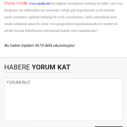
YASAL UYARI:
www.zazaki.net
kaynağında yayınlanmış herhangi bir haber, yazı veya
fotoğrafın site editöründen izin alınmadan olduğu gibi kopyalanarak ya da üzerinde
çeşitli oynamalar yapılarak herhangi bir yerde yayınlanması; farklı çalışmalarda alıntı
olarak kullanmak amacıyla cümle veya paragrafların kopyalanmasında ise standart bir
şekilde kaynak belirtilmemesi durumunda hukuki süreç başlatılacaktır!
Bu haber toplam 5674 defa okunmuştur
HABERE
YORUM KAT