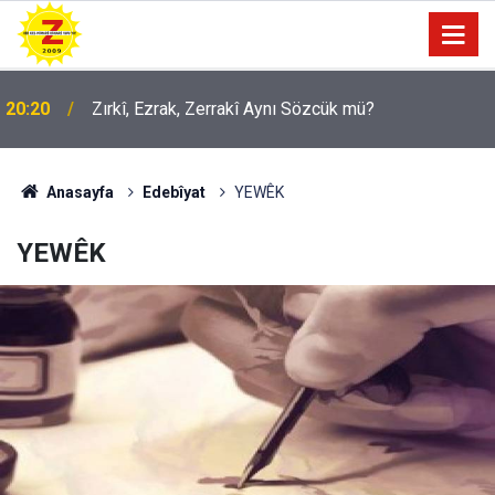
20:20
Zırkî, Ezrak, Zerrakî Aynı Sözcük mü?
09:56
Ji Zilma Partîzanan Nimûneyeka Piçûk
Anasayfa
Edebîyat
YEWÊK
YEWÊK