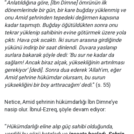
“
Anlatıldığına göre, [İbn Dimne] ömrünün ilk
dönemlerinde bir gün, bir kare buğday yüklenmiş ve
onu Amid şehrinden tepedeki değirmen kapısına
kadar taşımıştı. Buğday öğütüldükten sonra onu
tekrar yüklenip sahibinin evine götürmek üzere yola
çıktı. Hava çok sıcaktı. İki surun arasına girdiğinde
yükünü indirip bir saat dinlendi. Duvara yaslanıp
surlara bakarak şöyle dedi: ‘Bu sur ne kadar da
sağlam! Ancak biraz alçak, yüksekliğinin artırılması
gerekiyor’ [dedi]. Sonra dua ederek ‘Allah’ım, eğer
Amid şehrine hükümdar olursam, bu surun
yüksekliğini bir boy arttıracağım' dedi.
” (s. 55)
Netice, Amid şehrinin hükümdarlığı İbn Dimne’ye
nasip olur. İbnul-Ezreq, şöyle devam ediyor:
“
Hükümdarlığı eline alıp güç sahibi olduğunda,
verdiği bu sözü hatırladı ve
inşaata başladı
.
Şehrin