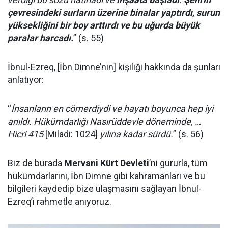
çevresindeki surların üzerine binalar yaptırdı, surun
yüksekliğini bir boy arttırdı ve bu uğurda büyük
paralar harcadı.
” (s. 55)
İbnul-Ezreq, [İbn Dimne’nin] kişiliği hakkında da şunları
anlatıyor:
“
İnsanların en cömerdiydi ve hayatı boyunca hep iyi
anıldı. Hükümdarlığı Nasırüddevle döneminde, …
Hicri 415
[Miladi: 1024]
yılına kadar sürdü.
” (s. 56)
Biz de burada
Mervani Kürt Devleti
’ni gururla, tüm
hükümdarlarını, İbn Dimne gibi kahramanları ve bu
bilgileri kaydedip bize ulaşmasını sağlayan İbnul-
Ezreq’i rahmetle anıyoruz.