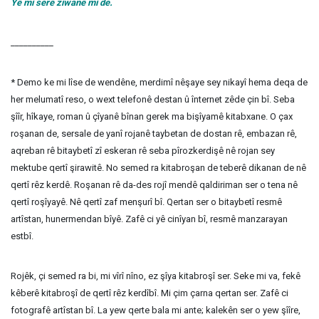
Yê mi serê ziwanê mi de.
__________
* Demo ke mi lîse de wendêne, merdimî nêşaye sey nikayî hema deqa de
her melumatî reso, o wext telefonê destan û înternet zêde çin bî. Seba
şîîr, hîkaye, roman û çîyanê bînan gerek ma bişîyamê kitabxane. O çax
roşanan de, sersale de yanî rojanê taybetan de dostan rê, embazan rê,
aqreban rê bitaybetî zî eskeran rê seba pîrozkerdişê nê rojan sey
mektube qertî şirawitê. No semed ra kitabroşan de teberê dikanan de nê
qertî rêz kerdê. Roşanan rê da-des rojî mendê qaldiriman ser o tena nê
qertî roşîyayê. Nê qertî zaf menşurî bî. Qertan ser o bitaybetî resmê
artîstan, hunermendan bîyê. Zafê ci yê cinîyan bî, resmê manzarayan
estbî.
Rojêk, çi semed ra bi, mi vîrî nîno, ez şîya kitabroşî ser. Seke mi va, fekê
kêberê kitabroşî de qertî rêz kerdîbî. Mi çim çarna qertan ser. Zafê ci
fotografê artîstan bî. La yew qerte bala mi ante; kalekên ser o yew şîîre,