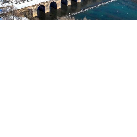
Yayınlanma:
03 Ağustos 2026 Pazartesi 07:58
Roşan Lezgîn
İbnul-Ezreq,
Tarîxu’l-Fariqî
adlı kitabında
Mervani
Kürt Devleti
(983-1085) döneminde, Amid surlarında
açılan yeni kapıdan, köprüden, surların bir boy
yükseltilmesinden, surların üzerinde burçların
yaptırılmasından, şehrin doğu tarafında bir saray ve
bir kompleksin yapıldığından söz eder. Yani
İçkale’deki ihtişamlı saray ve kompleksi oluşturan
diğer harika binalar, surların bir boy yükseltilmesi,
surların üzerindeki birçok burç ve Ongözlü Köprü