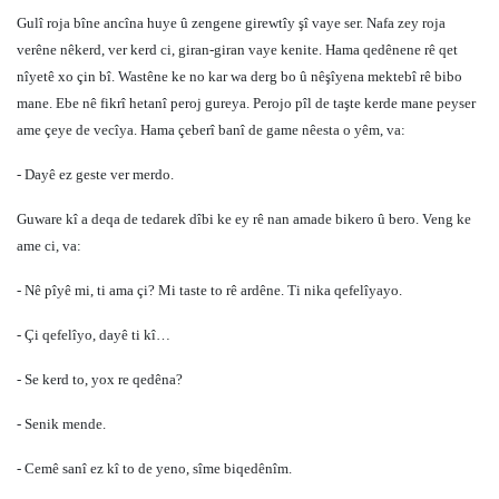
Gulî roja bîne ancîna huye û zengene girewtîy şî vaye ser. Nafa zey roja
verêne nêkerd, ver kerd ci, giran-giran vaye kenite. Hama qedênene rê qet
nîyetê xo çin bî. Wastêne ke no kar wa derg bo û nêşîyena mektebî rê bibo
mane. Ebe nê fikrî hetanî peroj gureya. Perojo pîl de taşte kerde mane peyser
ame çeye de vecîya. Hama çeberî banî de game nêesta o yêm, va:
- Dayê ez geste ver merdo.
Guware kî a deqa de tedarek dîbi ke ey rê nan amade bikero û bero. Veng ke
ame ci, va:
- Nê pîyê mi, ti ama çi? Mi taste to rê ardêne. Ti nika qefelîyayo.
- Çi qefelîyo, dayê ti kî…
- Se kerd to, yox re qedêna?
- Senik mende.
- Cemê sanî ez kî to de yeno, sîme biqedênîm.