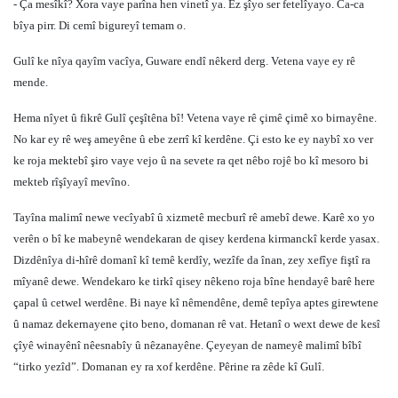
- Ça mesîkî? Xora vaye parîna hen vinetî ya. Ez şîyo ser fetelîyayo. Ca-ca
bîya pirr. Di cemî bigureyî temam o.
Gulî ke nîya qayîm vacîya, Guware endî nêkerd derg. Vetena vaye ey rê
mende.
Hema nîyet û fikrê Gulî çeşîtêna bî! Vetena vaye rê çimê çimê xo birnayêne.
No kar ey rê weş ameyêne û ebe zerrî kî kerdêne. Çi esto ke ey naybî xo ver
ke roja mektebî şiro vaye vejo û na sevete ra qet nêbo rojê bo kî mesoro bi
mekteb rîşîyayî mevîno.
Tayîna malimî newe vecîyabî û xizmetê mecburî rê amebî dewe. Karê xo yo
verên o bî ke mabeynê wendekaran de qisey kerdena kirmanckî kerde yasax.
Dizdênîya di-hîrê domanî kî temê kerdîy, wezîfe da înan, zey xefîye fiştî ra
mîyanê dewe. Wendekaro ke tirkî qisey nêkeno roja bîne hendayê barê here
çapal û cetwel werdêne. Bi naye kî nêmendêne, demê tepîya aptes girewtene
û namaz dekernayene çito beno, domanan rê vat. Hetanî o wext dewe de kesî
çîyê winayênî nêesnabîy û nêzanayêne. Çeyeyan de nameyê malimî bîbî
“tirko yezîd”. Domanan ey ra xof kerdêne. Pêrine ra zêde kî Gulî.