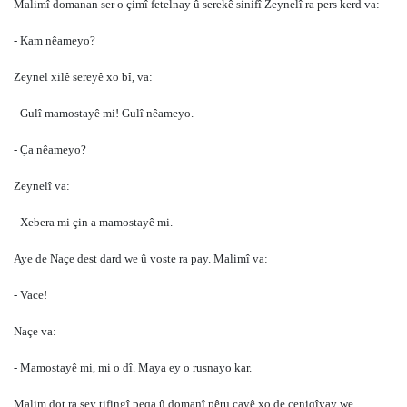
Malimî domanan ser o çimî fetelnay û serekê sinifî Zeynelî ra pers kerd va:
- Kam nêameyo?
Zeynel xilê sereyê xo bî, va:
- Gulî mamostayê mi! Gulî nêameyo.
- Ça nêameyo?
Zeynelî va:
- Xebera mi çin a mamostayê mi.
Aye de Naçe dest dard we û voste ra pay. Malimî va:
- Vace!
Naçe va:
- Mamostayê mi, mi o dî. Maya ey o rusnayo kar.
Malim dot ra sey tifingî peqa û domanî pêru cayê xo de ceniqîyay we.