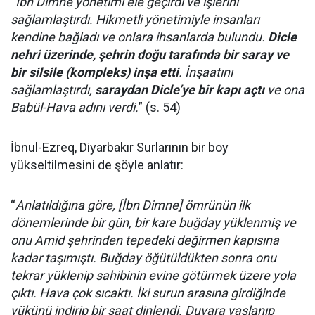
“
İbn Dimne yönetimi ele geçirdi ve işlerini
sağlamlaştırdı. Hikmetli yönetimiyle insanları
kendine bağladı ve onlara ihsanlarda bulundu.
Dicle
nehri üzerinde, şehrin doğu tarafında bir saray ve
bir silsile (kompleks) inşa etti
. İnşaatını
sağlamlaştırdı,
saraydan Dicle’ye bir kapı açtı
ve ona
Babül-Hava adını verdi.
” (s. 54)
İbnul-Ezreq, Diyarbakır Surlarının bir boy
yükseltilmesini de şöyle anlatır:
“
Anlatıldığına göre, [İbn Dimne] ömrünün ilk
dönemlerinde bir gün, bir kare buğday yüklenmiş ve
onu Amid şehrinden tepedeki değirmen kapısına
kadar taşımıştı. Buğday öğütüldükten sonra onu
tekrar yüklenip sahibinin evine götürmek üzere yola
çıktı. Hava çok sıcaktı. İki surun arasına girdiğinde
yükünü indirip bir saat dinlendi. Duvara yaslanıp