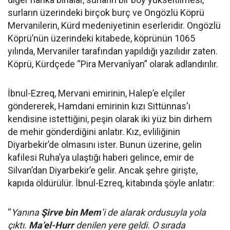
surların üzerindeki birçok burç ve Ongözlü Köprü
Mervanilerin, Kürd medeniyetinin eserleridir. Ongözlü
Köprü’nün üzerindeki kitabede, köprünün 1065
yılında, Mervaniler tarafından yapıldığı yazılıdır zaten.
Köprü, Kürdçede “Pira Mervanîyan” olarak adlandırılır.
İbnul-Ezreq, Mervani emirinin, Halep’e elçiler
göndererek, Hamdani emirinin kızı Sittünnas'ı
kendisine istettiğini, peşin olarak iki yüz bin dirhem
de mehir gönderdiğini anlatır. Kız, evliliğinin
Diyarbekir’de olmasını ister. Bunun üzerine, gelin
kafilesi Ruha’ya ulaştığı haberi gelince, emir de
Silvan’dan Diyarbekir’e gelir. Ancak şehre girişte,
kapıda öldürülür. İbnul-Ezreq, kitabında şöyle anlatır:
“
Yanına
Şirve bin Mem
’i de alarak ordusuyla yola
çıktı.
Ma’el-Hurr
denilen yere geldi. O sırada