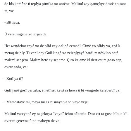
de hîs kerdêne û repîya pirnika xo antêne. Malimî zey qamçûye destê xo sana
ra, va:
- Bê naca.
Û verê linganê xo nîşan da.
Her wendekar cayê xo de bîbî zey qalibê cemedî. Çimê xo bîbîy ya, xof û
meraq de bîy. Ti vanî qey Gulî lingê xo zeleqîyayê hardî ra nêskîno hetê
malimî ser şêro. Malim hetê ey ser ame. Çito ke ame kî dest est ra goso çep,
overo tada, va:
- Kotî ya ti?
Gulî janê gosî ver zîba, ê hetî ser kewt ra hewa û bi vengode keleberbî va:
- Mamostayê mi, maya mi ez rusnaya va so vaye veje.
Malimî vateyanê ey ra çekuya “vaye” fehm nêkerde. Dest est ra goso bîn, o kî
over ro çerexna û no mabeyn de va: