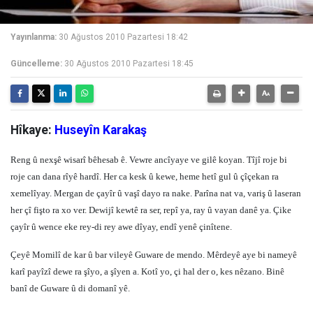
Yayınlanma:
30 Ağustos 2010 Pazartesi 18:42
Güncelleme:
30 Ağustos 2010 Pazartesi 18:45
Hîkaye:
Huseyîn Karakaş
Reng û nexşê wisarî bêhesab ê. Vewre ancîyaye ve gilê koyan. Tîjî roje bi
roje can dana rîyê hardî. Her ca kesk û kewe, heme hetî gul û çîçekan ra
xemelîyay. Mergan de çayîr û vaşî dayo ra nake. Parîna nat va, variş û laseran
her çî fişto ra xo ver. Dewijî kewtê ra ser, repî ya, ray û vayan danê ya. Çike
çayîr û wence eke rey-di rey awe dîyay, endî yenê çinîtene.
Çeyê Momilî de kar û bar vileyê Guware de mendo. Mêrdeyê aye bi nameyê
karî payîzî dewe ra şîyo, a şîyen a. Kotî yo, çi hal der o, kes nêzano. Binê
banî de Guware û di domanî yê.