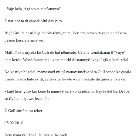
- Vaje hela, ti çi sevet ra nêameya?
Û nat-dot ra di çapalê bînî day piro.
Rîyê Gulî ra hesrî û çilmî bîy têmîyan ro. Herinda cewab dayene de pêsero-
pêsero keserete ante we.
Malimî axir nîyada ke Gulî de hal nêmendo. Cêra ra wendakaran û “vaye”
pers kerde. Wendekaran ra ju vost ra tirkî de nameyê “vaye” çik o kerd zelal.
No ke nîya bî zelal, mamostayî milqî varnay uncîya şî ra Gulî ser de ke çapila
pirodo, hama halê ey dî, zerrîya xo kewte werê. Paskulê da qineste ro û va:
- Lajê herî! Şino kar keno la nameyê karê xo kî nêzano. Haydê def be. Def be
so rîyê xo bişuwe, leze bêre.
Û Gulî sinif ra est teber…
05.02.2010
Hepisxaneyê Tîpa F, Numre 2, Kocaelî