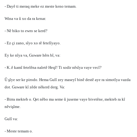
- Dayê ti meraq meke ez meste keno temam.
Wina va û xo da ra kenar.
- Nê biko to ewro se kerd?
- Ez çi zano, sîyo xo rê fetelîyayo.
Ey ke nîya va, Guware hêrs bî, va:
- K..ê kamî fetelêna naletê Heqî! Ti sodir nêsîya vaye vecî?
Û şîye ser ke pirodo. Hema Gulî zey maseyî binê destê aye ra simotîya vazda
dot. Guware kî zêde nêkerd derg. Va:
- Birra mekteb o. Qet nêbo ma seme û juseme vaye bivetêne, mekteb ra kî
nêvişîme.
Gulî va:
- Meste temam o.