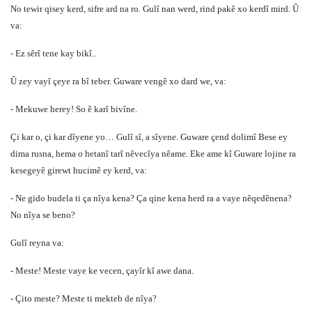
No tewir qisey kerd, sifre ard na ro. Gulî nan werd, rind pakê xo kerdî mird. Û
va:
- Ez sêrî tene kay bikî..
Û zey vayî çeye ra bî teber. Guware vengê xo dard we, va:
- Mekuwe herey! So ê karî bivîne.
Çi kar o, çi kar dîyene yo… Gulî sî, a sîyene. Guware çend dolimî Bese ey
dima rusna, hema o hetanî tarî nêvecîya nêame. Eke ame kî Guware lojine ra
kesegeyê girewt hucimê ey kerd, va:
- Ne gido budela ti ça nîya kena? Ça qine kena herd ra a vaye nêqedênena?
No nîya se beno?
Gulî reyna va:
- Meste! Meste vaye ke vecen, çayîr kî awe dana.
- Çito meste? Meste ti mekteb de nîya?