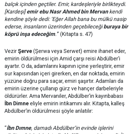
balçık içinden geçtiler. Emir, kardeşleriyle birlikteydi.
[Kardeşi]
emir ebu Nasr Ahmed bin Mervan
kendi
kendine şöyle dedi: ‘Eğer Allah bana bu mülkü nasip
ederse, insanların üzerinden geçebileceği
buraya bir
köprü inşa edeceğim
.'
” (Kitapta s. 47)
Vezir
Şerve
(Şerwa veya Serwet) emire ihanet eder,
emirin öldürülmesi için Amid çarşı reisi Abdülber’i
ayartır. O da, adamlarını kapının içine yerleştirir, emir
sur kapısından içeri girerken, en dar noktada, emirin
yüzüne doğru para saçar, emiri şaşırtır. Adamları da
emirin üzerine çullanıp gürz ve hançer darbeleriyle
öldürürler. Ama Mervaniler, Abdülber’in kayınbabası
İbn Dimne
eliyle emirin intikamını alır. Kitapta, kalleş
Abdülber’in öldürülmesi şöyle anlatılır:
“
İbn Dımne
, damadı Abdülber’in evinde işlerini