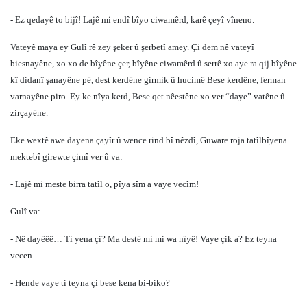
- Ez qedayê to bijî! Lajê mi endî bîyo ciwamêrd, karê çeyî vîneno.
Vateyê maya ey Gulî rê zey şeker û şerbetî amey. Çi dem nê vateyî
biesnayêne, xo xo de bîyêne çer, bîyêne ciwamêrd û serrê xo aye ra qij bîyêne
kî didanî şanayêne pê, dest kerdêne girmik û hucimê Bese kerdêne, ferman
varnayêne piro. Ey ke nîya kerd, Bese qet nêestêne xo ver “daye” vatêne û
zirçayêne.
Eke wextê awe dayena çayîr û wence rind bî nêzdî, Guware roja tatîlbîyena
mektebî girewte çimî ver û va:
- Lajê mi meste birra tatîl o, pîya sîm a vaye vecîm!
Gulî va:
- Nê dayêêê… Ti yena çi? Ma destê mi mi wa nîyê! Vaye çik a? Ez teyna
vecen.
- Hende vaye ti teyna çi bese kena bi-biko?