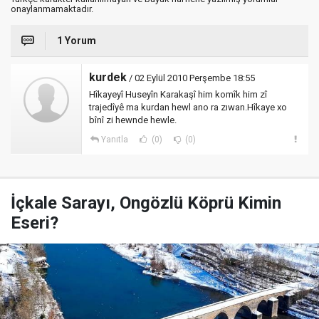
onaylanmamaktadır.
1 Yorum
kurdek
/ 02 Eylül 2010 Perşembe 18:55
Hîkayeyî Huseyîn Karakaşî him komîk him zî
trajedîyê ma kurdan hewl ano ra zıwan.Hîkaye xo
bînî zi hewnde hewle.
Yanıtla
(0)
(0)
İçkale Sarayı, Ongözlü Köprü Kimin
Eseri?