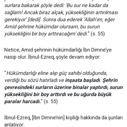
surlara bakarak şöyle dedi: ‘Bu sur ne kadar da
sağlam! Ancak biraz alçak, yüksekliğinin artırılması
gerekiyor’ [dedi]. Sonra dua ederek ‘Allah’ım, eğer
Amid şehrine hükümdar olursam, bu surun
yüksekliğini bir boy arttıracağım' dedi.
” (s. 55)
Netice, Amid şehrinin hükümdarlığı İbn Dimne’ye
nasip olur. İbnul-Ezreq, şöyle devam ediyor:
“
Hükümdarlığı eline alıp güç sahibi olduğunda,
verdiği bu sözü hatırladı ve
inşaata başladı
.
Şehrin
çevresindeki surların üzerine binalar yaptırdı, surun
yüksekliğini bir boy arttırdı ve bu uğurda büyük
paralar harcadı.
” (s. 55)
İbnul-Ezreq, [İbn Dimne’nin] kişiliği hakkında da şunları
anlatıyor: