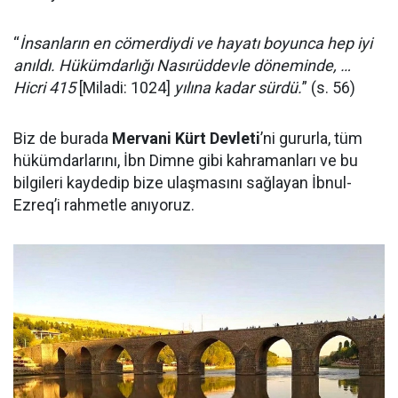
“
İnsanların en cömerdiydi ve hayatı boyunca hep iyi
anıldı. Hükümdarlığı Nasırüddevle döneminde, …
Hicri 415
[Miladi: 1024]
yılına kadar sürdü.
” (s. 56)
Biz de burada
Mervani Kürt Devleti
’ni gururla, tüm
hükümdarlarını, İbn Dimne gibi kahramanları ve bu
bilgileri kaydedip bize ulaşmasını sağlayan İbnul-
Ezreq’i rahmetle anıyoruz.