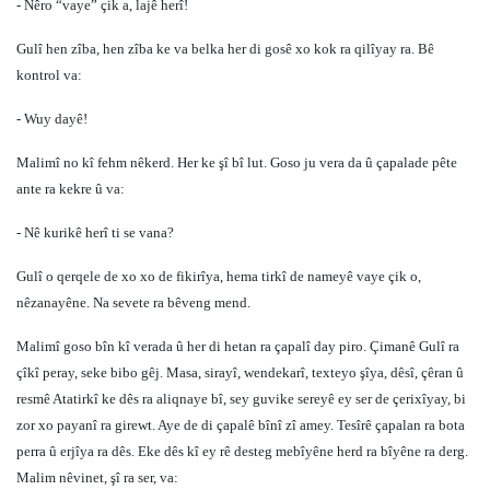
- Nêro “vaye” çik a, lajê herî!
Gulî hen zîba, hen zîba ke va belka her di gosê xo kok ra qilîyay ra. Bê
kontrol va:
- Wuy dayê!
Malimî no kî fehm nêkerd. Her ke şî bî lut. Goso ju vera da û çapalade pête
ante ra kekre û va:
- Nê kurikê herî ti se vana?
Gulî o qerqele de xo xo de fikirîya, hema tirkî de nameyê vaye çik o,
nêzanayêne. Na sevete ra bêveng mend.
Malimî goso bîn kî verada û her di hetan ra çapalî day piro. Çimanê Gulî ra
çîkî peray, seke bibo gêj. Masa, sirayî, wendekarî, texteyo şîya, dêsî, çêran û
resmê Atatirkî ke dês ra aliqnaye bî, sey guvike sereyê ey ser de çerixîyay, bi
zor xo payanî ra girewt. Aye de di çapalê bînî zî amey. Tesîrê çapalan ra bota
perra û erjîya ra dês. Eke dês kî ey rê desteg mebîyêne herd ra bîyêne ra derg.
Malim nêvinet, şî ra ser, va: