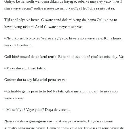
Gulîyo ke her sodir wendena dîkan de hayîg o, seba ke maya ey vato “mestî
sîm a vaye vecîm” sodirê a sewe xo na ro kardîya Heqî cile ra nêvost ra.
Tîjî endî bîya ve berze. Guware çend dolimî veng da, hama Gulî xo na ro
hewn, veng nêkerd. Axirî Guware ameye ra ser, va:
- Ne biko se bîyo to rê? Wurze arayîya xo biwere so a vaye veje. Kuna herey,
nêskîna bixelesnî.
Gulî binê orxanî de xo kerd terrik. Bi her di destan tenê çimê xo mist day. Va:
- Meke dayê… Ewro tatîl o.
Guware dot ra zey kila adirî perra ser va:
- Cî tatîlde gema pîyê to to bo! Nê tatîl çik o meraro murdar? To nêva son
vaye vecen?
- Ma se bîyo? Vaye çik a? Deqa de vecen…
Nîya va û dima giran-giran vost ra. Arayîya xo werde. Huye û zengene
girewtîy sana rayîrê çayîre. Hema qet nêsî vaye ser. Huye û zengene çayîre de