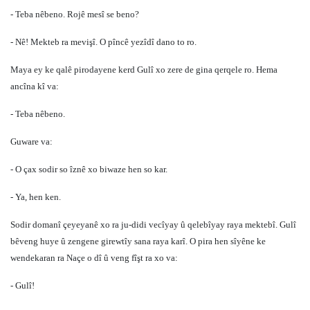
- Teba nêbeno. Rojê mesî se beno?
- Nê! Mekteb ra mevişî. O pîncê yezîdî dano to ro.
Maya ey ke qalê pirodayene kerd Gulî xo zere de gina qerqele ro. Hema
ancîna kî va:
- Teba nêbeno.
Guware va:
- O çax sodir so îznê xo biwaze hen so kar.
- Ya, hen ken.
Sodir domanî çeyeyanê xo ra ju-didi vecîyay û qelebîyay raya mektebî. Gulî
bêveng huye û zengene girewtîy sana raya karî. O pira hen sîyêne ke
wendekaran ra Naçe o dî û veng fîşt ra xo va:
- Gulî!