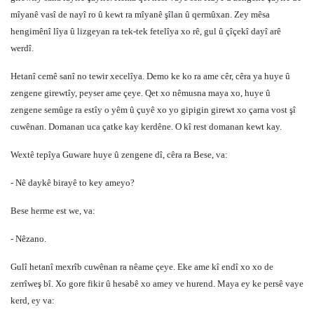
mîyanê vasî de nayî ro û kewt ra mîyanê şîlan û qermûxan. Zey mêsa
hengimênî lîya û lizgeyan ra tek-tek fetelîya xo rê, gul û çîçekî dayî arê
werdî.
Hetanî cemê sanî no tewir xecelîya. Demo ke ko ra ame cêr, cêra ya huye û
zengene girewtîy, peyser ame çeye. Qet xo nêmusna maya xo, huye û
zengene semûge ra estîy o yêm û çuyê xo yo gipigin girewt xo çarna vost şî
cuwênan. Domanan uca çatke kay kerdêne. O kî rest domanan kewt kay.
Wextê tepîya Guware huye û zengene dî, cêra ra Bese, va:
- Nê daykê birayê to key ameyo?
Bese herme est we, va:
- Nêzano.
Gulî hetanî mexrîb cuwênan ra nêame çeye. Eke ame kî endî xo xo de
zerrîweş bî. Xo gore fikir û hesabê xo amey ve hurend. Maya ey ke persê vaye
kerd, ey va: