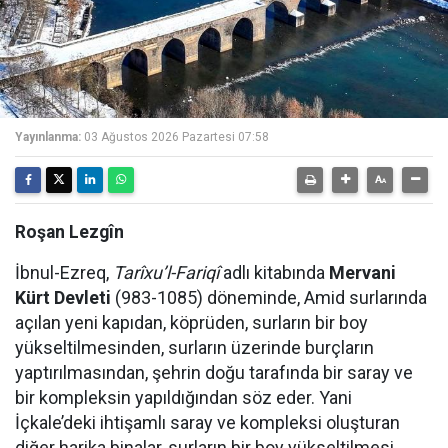
Yayınlanma:
03 Ağustos 2026 Pazartesi 07:58
Roşan Lezgîn
İbnul-Ezreq,
Tarîxu’l-Fariqî
adlı kitabında
Mervani
Kürt Devleti
(983-1085) döneminde, Amid surlarında
açılan yeni kapıdan, köprüden, surların bir boy
yükseltilmesinden, surların üzerinde burçların
yaptırılmasından, şehrin doğu tarafında bir saray ve
bir kompleksin yapıldığından söz eder. Yani
İçkale’deki ihtişamlı saray ve kompleksi oluşturan
diğer harika binalar, surların bir boy yükseltilmesi,