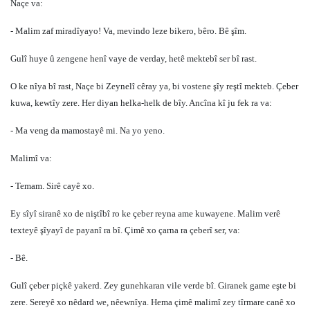
Naçe va:
- Malim zaf miradîyayo! Va, mevindo leze bikero, bêro. Bê şîm.
Gulî huye û zengene henî vaye de verday, hetê mektebî ser bî rast.
O ke nîya bî rast, Naçe bi Zeynelî cêray ya, bi vostene şîy reştî mekteb. Çeber
kuwa, kewtîy zere. Her diyan helka-helk de bîy. Ancîna kî ju fek ra va:
- Ma veng da mamostayê mi. Na yo yeno.
Malimî va:
- Temam. Sirê cayê xo.
Ey sîyî siranê xo de niştîbî ro ke çeber reyna ame kuwayene. Malim verê
texteyê şîyayî de payanî ra bî. Çimê xo çarna ra çeberî ser, va:
- Bê.
Gulî çeber piçkê yakerd. Zey gunehkaran vile verde bî. Giranek game eşte bi
zere. Sereyê xo nêdard we, nêewnîya. Hema çimê malimî zey tîrmare canê xo