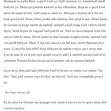
Domanan ra a pîla Bese, o qij kî Gulî yo. Gulî newserre yo, wendekarê sinifê
hîrêyinî yo. Hema qet pirtkêk mekteb ra hez nîkerdêne. Roja ke o qeyd kerd
dewe de maşer bî têra. Gulî rema xo dard we. Dewijan o fetelna dî û ebi zor
berd qeyd kerd. Serra verêne pirtkê teba nêmusa, hen tal şî û ame. Demê karna
de Guware ju kerge merde da malimî, semedê xatirê kerge Gulî vêrd bi sinifê
diyin. Serra diyine de zagonê Gulî pira bî we. Tenê xo da ra mekteb û da-vîst
çekuyî tirkî kî musa. Wextê karna ke ame Guware kergêna berde, malimî Gulî
vet sinifê hîrêyinî. Maye û lajî hen zana ke no hal heta wextê dîploma nîya
sono. Çi heyf ke hen nêbî! Serra hîrêyine de malim vurîya, juyo newe ame.
Çito ke ame kî xo reyde tayê qerarê neweyî ardîy û mekteb ancîna Gulî rê bî
cehenem. Firsend bivîno koyan ser ra remeno, tek ke mesoro mekteb.
Çeye de çi dem qalê karî bibîyêne Gulî bi hewes xo estêne ver, vatêne “Ez
ken.” Eke qalê vetena vaye kî bîye, no nîya bî. Gulî zey ciwamêrdê çeyeyî
va:
- Ez vaye vecen, ez!
Ey ke nîya va, Guware zey pepuge tenê xurna û çito xo be xo qisey kena, hen
o tewir vajirîya: