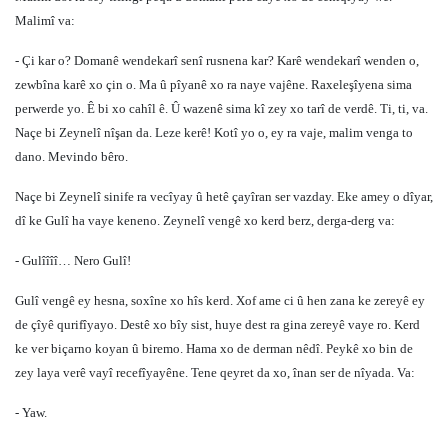
Malimî va:
- Çi kar o? Domanê wendekarî senî rusnena kar? Karê wendekarî wenden o,
zewbîna karê xo çin o. Ma û pîyanê xo ra naye vajêne. Raxeleşîyena sima
perwerde yo. Ê bi xo cahîl ê. Û wazenê sima kî zey xo tarî de verdê. Ti, ti, va.
Naçe bi Zeynelî nîşan da. Leze kerê! Kotî yo o, ey ra vaje, malim venga to
dano. Mevindo bêro.
Naçe bi Zeynelî sinife ra vecîyay û hetê çayîran ser vazday. Eke amey o dîyar,
dî ke Gulî ha vaye keneno. Zeynelî vengê xo kerd berz, derga-derg va:
- Gulîîîî… Nero Gulî!
Gulî vengê ey hesna, soxîne xo hîs kerd. Xof ame ci û hen zana ke zereyê ey
de çîyê qurifîyayo. Destê xo bîy sist, huye dest ra gina zereyê vaye ro. Kerd
ke ver biçarno koyan û biremo. Hama xo de derman nêdî. Peykê xo bin de
zey laya verê vayî recefîyayêne. Tene qeyret da xo, înan ser de nîyada. Va:
- Yaw.