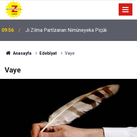
09:56
Ji Zilma Partîzanan Nimûneyeka Piçûk
Anasayfa
Edebîyat
Vaye
Vaye