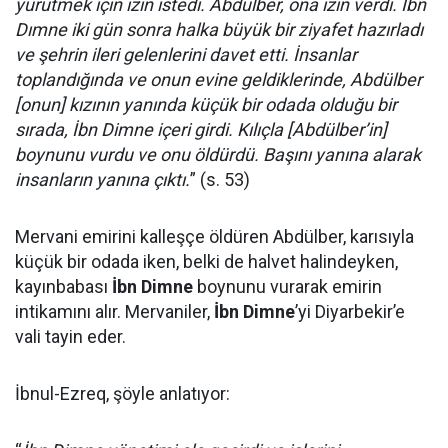
yürütmek için izin istedi. Abdülber, ona izin verdi. İbn
Dımne iki gün sonra halka büyük bir ziyafet hazırladı
ve şehrin ileri gelenlerini davet etti. İnsanlar
toplandığında ve onun evine geldiklerinde, Abdülber
[onun] kızının yanında küçük bir odada olduğu bir
sırada, İbn Dimne içeri girdi. Kılıçla [Abdülber’in]
boynunu vurdu ve onu öldürdü. Başını yanına alarak
insanların yanına çıktı.
” (s. 53)
Mervani emirini kalleşçe öldüren Abdülber, karısıyla
küçük bir odada iken, belki de halvet halindeyken,
kayınbabası
İbn Dimne
boynunu vurarak emirin
intikamını alır. Mervaniler,
İbn Dimne
’yi Diyarbekir’e
vali tayin eder.
İbnul-Ezreq, şöyle anlatıyor: