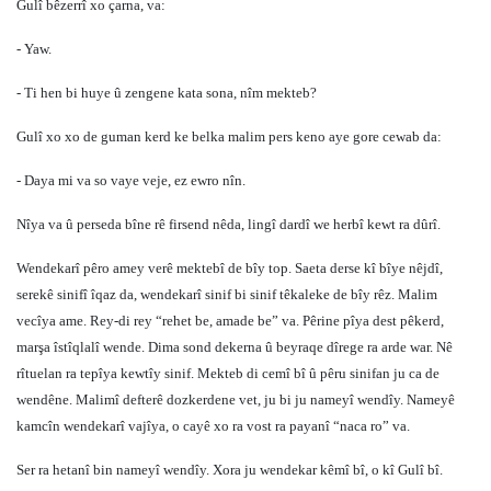
Gulî bêzerrî xo çarna, va:
- Yaw.
- Ti hen bi huye û zengene kata sona, nîm mekteb?
Gulî xo xo de guman kerd ke belka malim pers keno aye gore cewab da:
- Daya mi va so vaye veje, ez ewro nîn.
Nîya va û perseda bîne rê firsend nêda, lingî dardî we herbî kewt ra dûrî.
Wendekarî pêro amey verê mektebî de bîy top. Saeta derse kî bîye nêjdî,
serekê sinifî îqaz da, wendekarî sinif bi sinif têkaleke de bîy rêz. Malim
vecîya ame. Rey-di rey “rehet be, amade be” va. Pêrine pîya dest pêkerd,
marşa îstîqlalî wende. Dima sond dekerna û beyraqe dîrege ra arde war. Nê
rîtuelan ra tepîya kewtîy sinif. Mekteb di cemî bî û pêru sinifan ju ca de
wendêne. Malimî defterê dozkerdene vet, ju bi ju nameyî wendîy. Nameyê
kamcîn wendekarî vajîya, o cayê xo ra vost ra payanî “naca ro” va.
Ser ra hetanî bin nameyî wendîy. Xora ju wendekar kêmî bî, o kî Gulî bî.