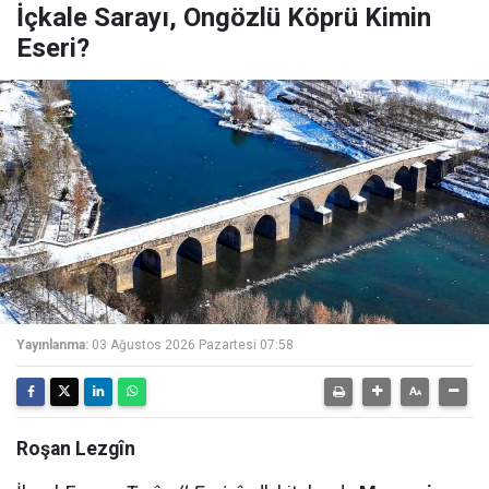
İçkale Sarayı, Ongözlü Köprü Kimin
Eseri?
Yayınlanma:
03 Ağustos 2026 Pazartesi 07:58
Roşan Lezgîn