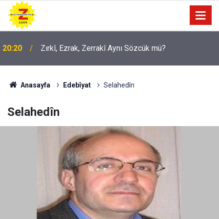
09:56
Ji Zilma Partîzanan Nimûneyeka Piçûk
Anasayfa
Edebîyat
Selahedîn
Selahedîn