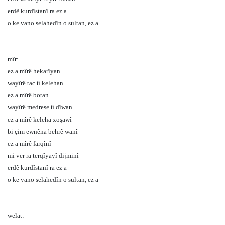
erdê kurdîstanî ra ez a
o ke vano selahedîn o sultan, ez a
mîr:
ez a mîrê hekarîyan
wayîrê tac û kelehan
ez a mîrê botan
wayîrê medrese û dîwan
ez a mîrê keleha xoşawî
bi çim ewnêna behrê wanî
ez a mîrê farqînî
mi ver ra terqîyayî dijminî
erdê kurdîstanî ra ez a
o ke vano selahedîn o sultan, ez a
welat: