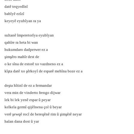
datê teqyedînî
babîyê ezîzî
keyeyê eyubîyan ra ya
sultanê împeretorîya eyubîyan
qahîre ra heta bi wan
hukumdaro dadperwer ez a
şimşêro mahîr dest de
o ke sîna de estorê xo vazdneno ez a
kîşta datê xo şêrkoyî de esparê mehîna boze ez a
deşta hîtinî de ez a fermandar
vera min de vinderto frengo dijwar
lek bi lek yenê espar û peyar
kelkela germî qijêlnena çol û beyar
verê şewqê rocî de bereqênê rim û şimşêrê neyar
halan dana dost û yar