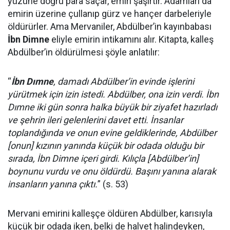
yüzüne doğru para saçar, emiri şaşırtır. Adamları da
emirin üzerine çullanıp gürz ve hançer darbeleriyle
öldürürler. Ama Mervaniler, Abdülber’in kayınbabası
İbn Dimne
eliyle emirin intikamını alır. Kitapta, kalleş
Abdülber’in öldürülmesi şöyle anlatılır:
“
İbn Dımne
, damadı Abdülber’in evinde işlerini
yürütmek için izin istedi. Abdülber, ona izin verdi. İbn
Dımne iki gün sonra halka büyük bir ziyafet hazırladı
ve şehrin ileri gelenlerini davet etti. İnsanlar
toplandığında ve onun evine geldiklerinde, Abdülber
[onun] kızının yanında küçük bir odada olduğu bir
sırada, İbn Dimne içeri girdi. Kılıçla [Abdülber’in]
boynunu vurdu ve onu öldürdü. Başını yanına alarak
insanların yanına çıktı.
” (s. 53)
Mervani emirini kalleşçe öldüren Abdülber, karısıyla
küçük bir odada iken, belki de halvet halindeyken,