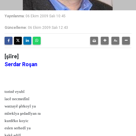
Yayınlanma:
06 Ekim 2009 Salı 10:45
Güncelleme:
06 Ekim 2009 Salı 12:43
[şîîre]
Serdar Roşan
torinê eyubî
lacê necmedînî
warzayê şêrkoyî ya
mîrekîya şedadîyan ra
kurdêko koyic
eslen serhedî ya
kekê adilî