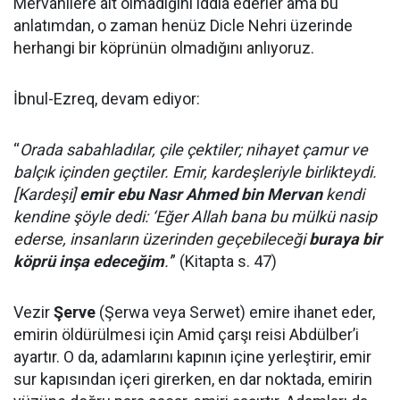
Mervanilere ait olmadığını iddia ederler ama bu
anlatımdan, o zaman henüz Dicle Nehri üzerinde
herhangi bir köprünün olmadığını anlıyoruz.
İbnul-Ezreq, devam ediyor:
“
Orada sabahladılar, çile çektiler; nihayet çamur ve
balçık içinden geçtiler. Emir, kardeşleriyle birlikteydi.
[Kardeşi]
emir ebu Nasr Ahmed bin Mervan
kendi
kendine şöyle dedi: ‘Eğer Allah bana bu mülkü nasip
ederse, insanların üzerinden geçebileceği
buraya bir
köprü inşa edeceğim
.'
” (Kitapta s. 47)
Vezir
Şerve
(Şerwa veya Serwet) emire ihanet eder,
emirin öldürülmesi için Amid çarşı reisi Abdülber’i
ayartır. O da, adamlarını kapının içine yerleştirir, emir
sur kapısından içeri girerken, en dar noktada, emirin