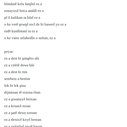
hîmdarê kela farqînî ez a
ronayoxê birca amîdî ez a
pî û kalikan ra hûrî ez a
o ke verê şewqê rocî de bi bawerî yo ez a
erdê kurdîstanî ra ez a
o ke vano selahedîn o sultan, ez a
peyar:
ez a dest bi şimşêro sûr
ez a citêrê dewa hûr
ez a dest bi rim
sereberz a hertim
lek bi lek şina
dijminan rê erzena tîran
ez a şiwaneyê berxan
ez a kesaxê rezan
ez a şarê dewa xerzan
ez a dewicê koyê berzan
ez a welatîyê teyrê bazan