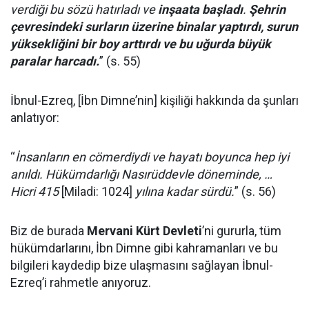
verdiği bu sözü hatırladı ve
inşaata başladı
.
Şehrin
çevresindeki surların üzerine binalar yaptırdı, surun
yüksekliğini bir boy arttırdı ve bu uğurda büyük
paralar harcadı.
” (s. 55)
İbnul-Ezreq, [İbn Dimne’nin] kişiliği hakkında da şunları
anlatıyor:
“
İnsanların en cömerdiydi ve hayatı boyunca hep iyi
anıldı. Hükümdarlığı Nasırüddevle döneminde, …
Hicri 415
[Miladi: 1024]
yılına kadar sürdü.
” (s. 56)
Biz de burada
Mervani Kürt Devleti
’ni gururla, tüm
hükümdarlarını, İbn Dimne gibi kahramanları ve bu
bilgileri kaydedip bize ulaşmasını sağlayan İbnul-
Ezreq’i rahmetle anıyoruz.