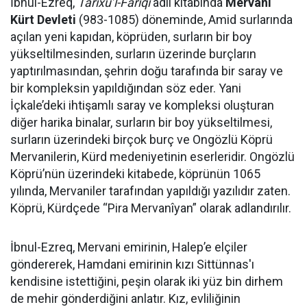
İbnul-Ezreq,
Tarîxu’l-Fariqî
adlı kitabında
Mervani
Kürt Devleti
(983-1085) döneminde, Amid surlarında
açılan yeni kapıdan, köprüden, surların bir boy
yükseltilmesinden, surların üzerinde burçların
yaptırılmasından, şehrin doğu tarafında bir saray ve
bir kompleksin yapıldığından söz eder. Yani
İçkale’deki ihtişamlı saray ve kompleksi oluşturan
diğer harika binalar, surların bir boy yükseltilmesi,
surların üzerindeki birçok burç ve Ongözlü Köprü
Mervanilerin, Kürd medeniyetinin eserleridir. Ongözlü
Köprü’nün üzerindeki kitabede, köprünün 1065
yılında, Mervaniler tarafından yapıldığı yazılıdır zaten.
Köprü, Kürdçede “Pira Mervanîyan” olarak adlandırılır.
İbnul-Ezreq, Mervani emirinin, Halep’e elçiler
göndererek, Hamdani emirinin kızı Sittünnas'ı
kendisine istettiğini, peşin olarak iki yüz bin dirhem
de mehir gönderdiğini anlatır. Kız, evliliğinin