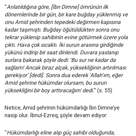
“
Anlatıldığına göre, [İbn Dimne] ömrünün ilk
dönemlerinde bir gün, bir kare buğday yüklenmiş ve
onu Amid şehrinden tepedeki değirmen kapısına
kadar taşımıştı. Buğday öğütüldükten sonra onu
tekrar yüklenip sahibinin evine götürmek üzere yola
çıktı. Hava çok sıcaktı. İki surun arasına girdiğinde
yükünü indirip bir saat dinlendi. Duvara yaslanıp
surlara bakarak şöyle dedi: ‘Bu sur ne kadar da
sağlam! Ancak biraz alçak, yüksekliğinin artırılması
gerekiyor’ [dedi]. Sonra dua ederek ‘Allah’ım, eğer
Amid şehrine hükümdar olursam, bu surun
yüksekliğini bir boy arttıracağım' dedi.
” (s. 55)
Netice, Amid şehrinin hükümdarlığı İbn Dimne’ye
nasip olur. İbnul-Ezreq, şöyle devam ediyor:
“
Hükümdarlığı eline alıp güç sahibi olduğunda,