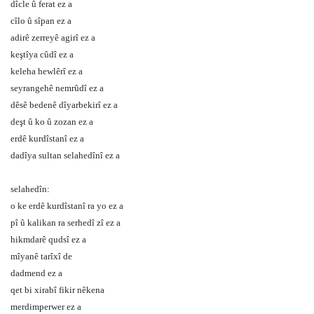
dîcle û ferat ez a
cîlo û sîpan ez a
adirê zerreyê agirî ez a
keştîya cûdî ez a
keleha hewlêrî ez a
seyrangehê nemrûdî ez a
dêsê bedenê dîyarbekirî ez a
deşt û ko û zozan ez a
erdê kurdîstanî ez a
dadîya sultan selahedînî ez a
selahedîn:
o ke erdê kurdîstanî ra yo ez a
pî û kalikan ra serhedî zî ez a
hikmdarê qudsî ez a
mîyanê tarîxî de
dadmend ez a
qet bi xirabî fikir nêkena
merdimperwer ez a