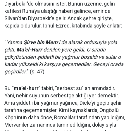
Diyarbekir’de olmasını ister. Bunun üzerine, gelin
kafilesi Ruha’ya ulaştığı haberi gelince, emir de
Silvan’dan Diyarbekir’e gelir. Ancak şehre girişte,
kapıda öldürülür. İbnul-Ezreq, kitabında şöyle anlatır:
“
Yanına
Şirve bin Mem
’i de alarak ordusuyla yola
çıktı.
Ma’el-Hurr
denilen yere geldi. O sırada
gökyüzünden şiddetli bir yağmur boşaldı ve sular o
kadar yükseldi ki karşıya geçemediler. Geceyi orada
geçirdiler.
” (s. 47)
Bu “
ma’el-hurr
” tabiri, “serbest su” anlamındadır.
Yani, nehir suyunun serbestçe aktığı yer demektir.
Ama şiddetli bir yağmur yağınca, Dicle’yi geçip şehir
tarafına geçememişler. Kimi kaynaklarda, Ongözlü
Köprünün daha önce, Romalılar tarafından yapıldığını,
Mervaniler zamanında tamir edildiğini, dolayısıyla