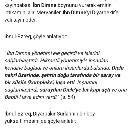
kayınbabası
İbn Dimne
boynunu vurarak emirin
intikamını alır. Mervaniler,
İbn Dimne
’yi Diyarbekir’e
vali tayin eder.
İbnul-Ezreq, şöyle anlatıyor:
“
İbn Dimne yönetimi ele geçirdi ve işlerini
sağlamlaştırdı. Hikmetli yönetimiyle insanları
kendine bağladı ve onlara ihsanlarda bulundu.
Dicle
nehri üzerinde, şehrin doğu tarafında bir saray ve
bir silsile (kompleks) inşa etti
. İnşaatını
sağlamlaştırdı,
saraydan Dicle’ye bir kapı açtı
ve ona
Babül-Hava adını verdi.
” (s. 54)
İbnul-Ezreq, Diyarbakır Surlarının bir boy
yükseltilmesini de şöyle anlatır: