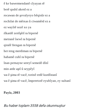
ê ke bawermendanê cîyayan rê
berê qudsî akerd ez a
rocawan de şovalyeyo bêqisûr ez a
rochilat de mêrxas û ciwamêrd ez a
ez wayîrê sozê xo ya
rîkardê zerrîşêrî ra bipersê
metranê îsewî ra bipersê
qiralê frengan ra bipersê
her reng merdiman ra bipersê
hahamê cuhî ra bipersê
înan pernayne sereyî semedê dînî
min arde aştî û seypêyî
wa ê şima rê vacê, torinê erdê kurdîstanî
wa ê şima rê vacê, împeretorê eyubîyan, ey sultanî
Payîz, 2003
Bu haber toplam 3558 defa okunmuştur