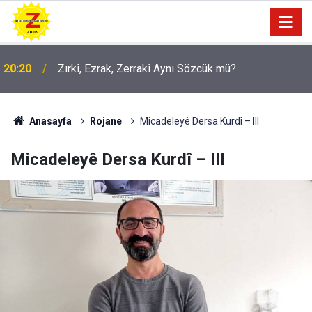
09:56
Ji Zilma Partîzanan Nimûneyeka Piçûk
Anasayfa
Rojane
Micadeleyê Dersa Kurdî – III
Micadeleyê Dersa Kurdî – III