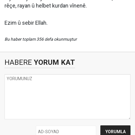
rêçe, rayan û helbet kurdan vînenê.
Ezim û sebir Ellah.
Bu haber toplam 356 defa okunmuştur
HABERE
YORUM KAT