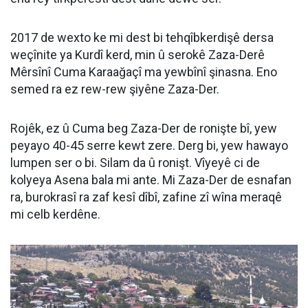
2017 de wexto ke mi dest bi tehqîbkerdişê dersa
weçînite ya Kurdî kerd, min û serokê Zaza-Derê
Mêrsînî Cuma Karaağaçî ma yewbînî şinasna. Eno
semed ra ez rew-rew şiyêne Zaza-Der.
Rojêk, ez û Cuma beg Zaza-Der de ronişte bî, yew
peyayo 40-45 serre kewt zere. Derg bi, yew hawayo
lumpen ser o bi. Silam da û ronişt. Vîyeyê ci de
kolyeya Asena bala mi ante. Mi Zaza-Der de esnafan
ra, burokrasî ra zaf kesî dîbî, zafine zî wîna meraqê
mi celb kerdêne.