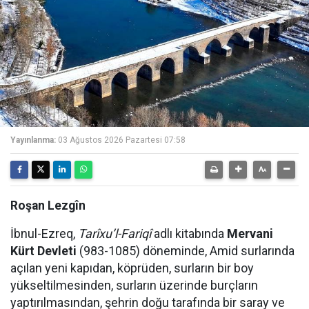
Yayınlanma:
03 Ağustos 2026 Pazartesi 07:58
Roşan Lezgîn
İbnul-Ezreq,
Tarîxu’l-Fariqî
adlı kitabında
Mervani
Kürt Devleti
(983-1085) döneminde, Amid surlarında
açılan yeni kapıdan, köprüden, surların bir boy
yükseltilmesinden, surların üzerinde burçların
yaptırılmasından, şehrin doğu tarafında bir saray ve