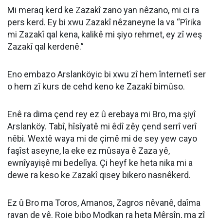
Mi meraq kerd ke Zazakî zano yan nêzano, mi ci ra
pers kerd. Ey bi xwu Zazakî nêzaneyne la va “Pîrika
mi Zazakî qal kena, kalikê mi şiyo rehmet, ey zî weş
Zazakî qal kerdenê.”
Eno embazo Arslanköyic bi xwu zî hem înternetî ser
o hem zî kurs de cehd keno ke Zazakî bimûso.
Enê ra dima çend rey ez û erebaya mi Bro, ma şiyî
Arslanköy. Tabî, hîsîyatê mi êdî zêy çend serrî verî
nêbi. Wextê waya mi de çimê mi de sey yew cayo
faşîst aseyne, la eke ez mûsaya ê Zaza yê,
ewnîyayişê mi bedelîya. Çi heyf ke heta nika mi a
dewe ra keso ke Zazakî qisey bikero nasnêkerd.
Ez û Bro ma Toros, Amanos, Zagros nêvanê, daîma
rayan de yê. Roje bibo Modkan ra heta Mêrsîn, ma zî