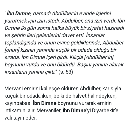
“
İbn Dımne
, damadı Abdülber’in evinde işlerini
yürütmek için izin istedi. Abdülber, ona izin verdi. İbn
Dımne iki gün sonra halka büyük bir ziyafet hazırladı
ve şehrin ileri gelenlerini davet etti. İnsanlar
toplandığında ve onun evine geldiklerinde, Abdülber
[onun] kızının yanında küçük bir odada olduğu bir
sırada, İbn Dimne içeri girdi. Kılıçla [Abdülber’in]
boynunu vurdu ve onu öldürdü. Başını yanına alarak
insanların yanına çıktı.
” (s. 53)
Mervani emirini kalleşçe öldüren Abdülber, karısıyla
küçük bir odada iken, belki de halvet halindeyken,
kayınbabası
İbn Dimne
boynunu vurarak emirin
intikamını alır. Mervaniler,
İbn Dimne
’yi Diyarbekir’e
vali tayin eder.