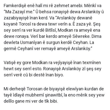
Famkerdişê enê halî mi rê zehmet amebi. Mêrikî va
“Ma Zazayî me.” Û behsa ronayişê dewa Arslanköy û
zazabiyayişê înan kerd. Va “Arslanköy dewanê
koyanê Torosî ra dewa tewr verîn a. Ê zaza yê. Şeş
sey serrî ra ver kurdê Bitlîsî, Modkan ra ameyê ena
dewe ronaya. Verî bar kerdo ameyê Sêwreke. Dima
dewleta Usmanîyan ê surgun kerdê Ceyhan. La
germê Ceyhanî ver remayê ameyê Arslanköy.”
Vatişê ey gore Modkan ra vejîyayişê înan texmînen
hewt sey serrî esto. Ronayişê Arslanköy zî şeş sey
serrî verê cû bi destê înan biyo.
Mi derheqê Torosan de biyayişê elewîyan-kurdan de
tayê îdîayê mubhemî şinawitbî, la eno mêrik sey yew
delîlo gane mi ver de tîk bibi.