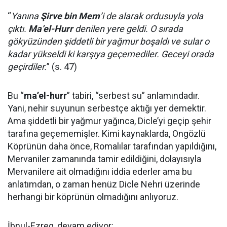
“
Yanına
Şirve bin Mem
’i de alarak ordusuyla yola
çıktı.
Ma’el-Hurr
denilen yere geldi. O sırada
gökyüzünden şiddetli bir yağmur boşaldı ve sular o
kadar yükseldi ki karşıya geçemediler. Geceyi orada
geçirdiler.
” (s. 47)
Bu “
ma’el-hurr
” tabiri, “serbest su” anlamındadır.
Yani, nehir suyunun serbestçe aktığı yer demektir.
Ama şiddetli bir yağmur yağınca, Dicle’yi geçip şehir
tarafına geçememişler. Kimi kaynaklarda, Ongözlü
Köprünün daha önce, Romalılar tarafından yapıldığını,
Mervaniler zamanında tamir edildiğini, dolayısıyla
Mervanilere ait olmadığını iddia ederler ama bu
anlatımdan, o zaman henüz Dicle Nehri üzerinde
herhangi bir köprünün olmadığını anlıyoruz.
İbnul-Ezreq, devam ediyor: