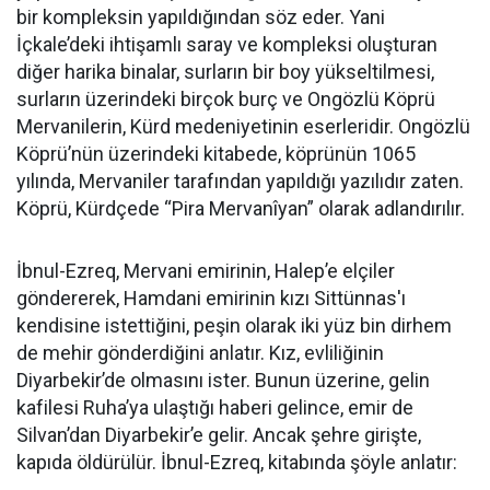
bir kompleksin yapıldığından söz eder. Yani
İçkale’deki ihtişamlı saray ve kompleksi oluşturan
diğer harika binalar, surların bir boy yükseltilmesi,
surların üzerindeki birçok burç ve Ongözlü Köprü
Mervanilerin, Kürd medeniyetinin eserleridir. Ongözlü
Köprü’nün üzerindeki kitabede, köprünün 1065
yılında, Mervaniler tarafından yapıldığı yazılıdır zaten.
Köprü, Kürdçede “Pira Mervanîyan” olarak adlandırılır.
İbnul-Ezreq, Mervani emirinin, Halep’e elçiler
göndererek, Hamdani emirinin kızı Sittünnas'ı
kendisine istettiğini, peşin olarak iki yüz bin dirhem
de mehir gönderdiğini anlatır. Kız, evliliğinin
Diyarbekir’de olmasını ister. Bunun üzerine, gelin
kafilesi Ruha’ya ulaştığı haberi gelince, emir de
Silvan’dan Diyarbekir’e gelir. Ancak şehre girişte,
kapıda öldürülür. İbnul-Ezreq, kitabında şöyle anlatır: