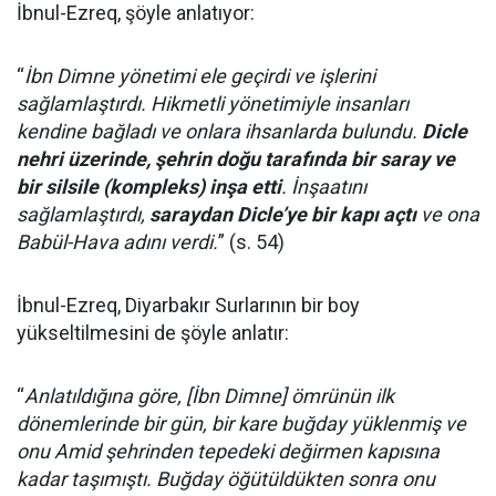
İbnul-Ezreq, şöyle anlatıyor:
“
İbn Dimne yönetimi ele geçirdi ve işlerini
sağlamlaştırdı. Hikmetli yönetimiyle insanları
kendine bağladı ve onlara ihsanlarda bulundu.
Dicle
nehri üzerinde, şehrin doğu tarafında bir saray ve
bir silsile (kompleks) inşa etti
. İnşaatını
sağlamlaştırdı,
saraydan Dicle’ye bir kapı açtı
ve ona
Babül-Hava adını verdi.
” (s. 54)
İbnul-Ezreq, Diyarbakır Surlarının bir boy
yükseltilmesini de şöyle anlatır:
“
Anlatıldığına göre, [İbn Dimne] ömrünün ilk
dönemlerinde bir gün, bir kare buğday yüklenmiş ve
onu Amid şehrinden tepedeki değirmen kapısına
kadar taşımıştı. Buğday öğütüldükten sonra onu