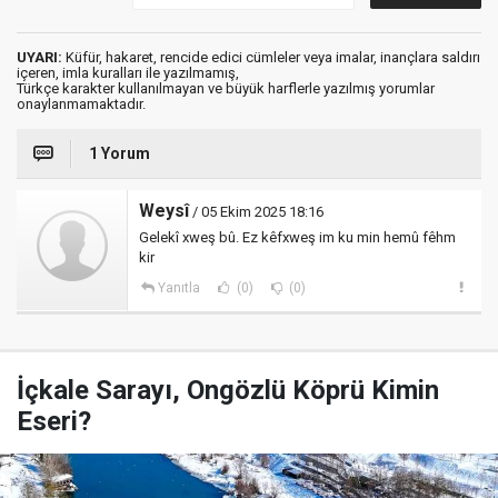
UYARI:
Küfür, hakaret, rencide edici cümleler veya imalar, inançlara saldırı
içeren, imla kuralları ile yazılmamış,
Türkçe karakter kullanılmayan ve büyük harflerle yazılmış yorumlar
onaylanmamaktadır.
1 Yorum
Weysî
/ 05 Ekim 2025 18:16
Gelekî xweş bû. Ez kêfxweş im ku min hemû fêhm
kir
Yanıtla
(0)
(0)
İçkale Sarayı, Ongözlü Köprü Kimin
Eseri?