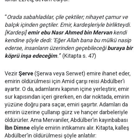
“
Orada sabahladılar, çile çektiler; nihayet çamur ve
balçık içinden geçtiler. Emir, kardeşleriyle birlikteydi.
[Kardeşi]
emir ebu Nasr Ahmed bin Mervan
kendi
kendine şöyle dedi: ‘Eğer Allah bana bu mülkü nasip
ederse, insanların üzerinden geçebileceği
buraya bir
köprü inşa edeceğim
.'
” (Kitapta s. 47)
Vezir
Şerve
(Şerwa veya Serwet) emire ihanet eder,
emirin öldürülmesi için Amid çarşı reisi Abdülber’i
ayartır. O da, adamlarını kapının içine yerleştirir, emir
sur kapısından içeri girerken, en dar noktada, emirin
yüzüne doğru para saçar, emiri şaşırtır. Adamları da
emirin üzerine çullanıp gürz ve hançer darbeleriyle
öldürürler. Ama Mervaniler, Abdülber’in kayınbabası
İbn Dimne
eliyle emirin intikamını alır. Kitapta, kalleş
Abdülber’in öldürülmesi şöyle anlatılır: