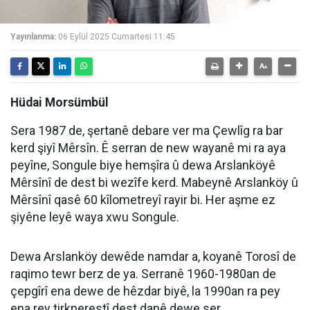
Yayınlanma:
06 Eylül 2025 Cumartesi 11:45
Hüdai Morsümbül
Sera 1987 de, şertanê debare ver ma Çewlîg ra bar
kerd şiyî Mêrsîn. Ê serran de new wayanê mi ra aya
peyîne, Songule biye hemşîra û dewa Arslanköyê
Mêrsînî de dest bi wezîfe kerd. Mabeynê Arslanköy û
Mêrsînî qasê 60 kîlometreyî rayir bi. Her aşme ez
şiyêne leyê waya xwu Songule.
Dewa Arslanköy dewêde namdar a, koyanê Torosî de
raqimo tewr berz de ya. Serranê 1960-1980an de
çepgîrî ena dewe de hêzdar biyê, la 1990an ra pey
ena rey tirkperestî dest danê dewe ser.