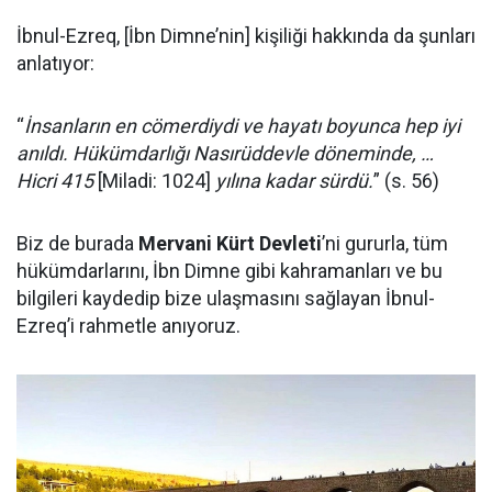
İbnul-Ezreq, [İbn Dimne’nin] kişiliği hakkında da şunları
anlatıyor:
“
İnsanların en cömerdiydi ve hayatı boyunca hep iyi
anıldı. Hükümdarlığı Nasırüddevle döneminde, …
Hicri 415
[Miladi: 1024]
yılına kadar sürdü.
” (s. 56)
Biz de burada
Mervani Kürt Devleti
’ni gururla, tüm
hükümdarlarını, İbn Dimne gibi kahramanları ve bu
bilgileri kaydedip bize ulaşmasını sağlayan İbnul-
Ezreq’i rahmetle anıyoruz.