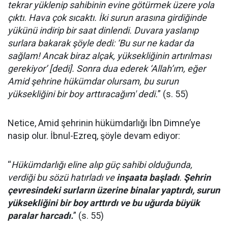
tekrar yüklenip sahibinin evine götürmek üzere yola
çıktı. Hava çok sıcaktı. İki surun arasına girdiğinde
yükünü indirip bir saat dinlendi. Duvara yaslanıp
surlara bakarak şöyle dedi: ‘Bu sur ne kadar da
sağlam! Ancak biraz alçak, yüksekliğinin artırılması
gerekiyor’ [dedi]. Sonra dua ederek ‘Allah’ım, eğer
Amid şehrine hükümdar olursam, bu surun
yüksekliğini bir boy arttıracağım' dedi.
” (s. 55)
Netice, Amid şehrinin hükümdarlığı İbn Dimne’ye
nasip olur. İbnul-Ezreq, şöyle devam ediyor:
“
Hükümdarlığı eline alıp güç sahibi olduğunda,
verdiği bu sözü hatırladı ve
inşaata başladı
.
Şehrin
çevresindeki surların üzerine binalar yaptırdı, surun
yüksekliğini bir boy arttırdı ve bu uğurda büyük
paralar harcadı.
” (s. 55)