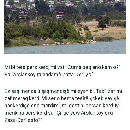
Mi bi ters pers kerd, mi vat “Cuma beg eno kam o?”
Va “Arslanköy ra endamê Zaza-Derî yo.”
Ez şaş menda û şaşmendişê mi eyan bi. Tabî, zaf mi
zaf meraq kerd. Mi ser o hema tesîrê şokebiyayişê
naskerdişê enê merdimî, mi dest bi persan kerd. Mi
mêrikî ra pers kerd va “Çi îşê yew Arslanköyicî û
Zaza-Derî esto?”