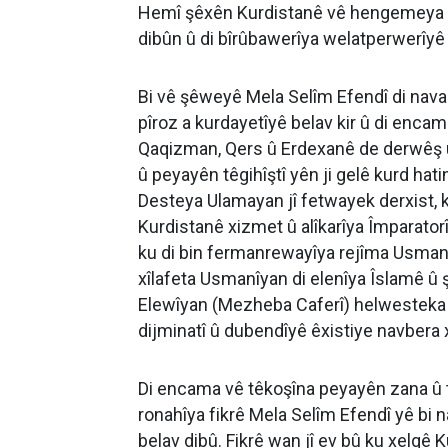
Hemî şêxên Kurdistanê vê hengemeya Me
dibûn û di bîrûbawerîya welatperwerîyê de
Bi vê şêweyê Mela Selîm Efendî di nava 
pîroz a kurdayetîyê belav kir û di encam
Qaqizman, Qers û Erdexanê de derwêş 
û peyayên têgihîştî yên ji gelê kurd hat
Desteya Ulamayan jî fetwayek derxist, k
Kurdistanê xizmet û alîkarîya Împaratorî
ku di bin fermanrewayîya rejîma Usmanîy
xîlafeta Usmanîyan di elenîya Îslamê û
Elewîyan (Mezheba Caferî) helwesteka d
dijminatî û dubendîyê êxistiye navbera
Di encama vê têkoşîna peyayên zana û tê
ronahîya fikrê Mela Selîm Efendî yê bi 
belav dibû. Fikrê wan jî ev bû ku xelqê K