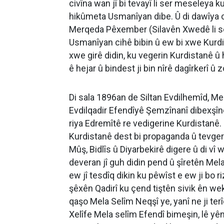
civîna wan jî bi tevayî li ser meseleya 
hikûmeta Usmanîyan dibe. Û di dawîya ci
Merqeda Pêxember (Silavên Xwedê li ser 
Usmanîyan cihê bibin û ew bi xwe Kurd
xwe girê didin, ku vegerin Kurdistanê û
ê hejar û bindest ji bin nîrê dagîrkerî û
Di sala 1896an de Siltan Evdilhemîd, M
Evdilqadir Efendîyê Şemzînanî dibexşîne
riya Edremîtê re vedigerine Kurdistanê.
Kurdistanê dest bi propaganda û tevgera
Mûş, Bidlîs û Diyarbekirê digere û di vî
deveran jî guh didin pend û şîretên Mel
ew jî tesdîq dikin ku pêwîst e ew ji bo r
şêxên Qadirî ku çend tiştên sivik ên wek
qaşo Mela Selîm Neqşî ye, yanî ne ji ter
Xelîfe Mela selîm Efendî bimeşin, lê yên 