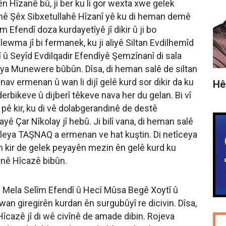
n Hîzanê bû, ji ber ku li gor wexta xwe gelek
şînê Şêx Sibxetullahê Hîzanî yê ku di heman demê
m Efendî doza kurdayetîyê jî dikir û ji bo
wma jî bi fermanek, ku ji aliyê Siltan Evdilhemîd
û Seyîd Evdilqadir Efendîyê Şemzînanî di sala
ya Munewere bûbûn. Dîsa, di heman salê de siltan
 nav ermenan û wan li dijî gelê kurd sor dikir da ku
Hê
rbikeve û dijberî têkeve nava her du gelan. Bi vî
pê kir, ku di vê dolabgerandinê de destê
ê Çar Nîkolay jî hebû. Ji bilî vana, di heman salê
leya TAŞNAQ a ermenan ve hat kuştin. Di netîceya
 kir de gelek peyayên mezin ên gelê kurd ku
unê Hîcazê bibûn.
e Mela Selîm Efendî û Hecî Mûsa Begê Xoytî û
wan giregirên kurdan ên surgubûyî re dicivin. Dîsa,
Hîcazê jî di wê civînê de amade dibin. Rojeva