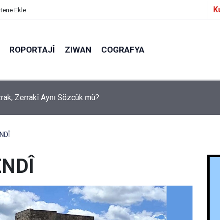
K
itene Ekle
ROPORTAJÎ
ZIWAN
COGRAFYA
a Partîzanan Nimûneyeka Piçûk
NDÎ
ENDÎ