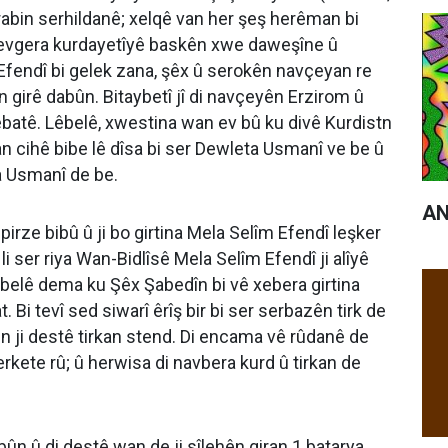
) rabin serhildanê; xelqê van her şeş herêman bi
 tevgera kurdayetîyê baskên xwe daweşîne û
m Efendî bi gelek zana, şêx û serokên navçeyan re
 girê dabûn. Bitaybetî jî di navçeyên Erzirom û
ebatê. Lêbelê, xwestina wan ev bû ku divê Kurdistn
an cihê bibe lê dîsa bi ser Dewleta Usmanî ve be û
eta Usmanî de be.
AN
rze bibû û ji bo girtina Mela Selîm Efendî leşker
li ser riya Wan-Bidlîsê Mela Selîm Efendî ji alîyê
 Lêbelê dema ku Şêx Şabedîn bi vê xebera girtina
. Bi tevî sed siwarî êrîş bir bi ser serbazên tirk de
in ji destê tirkan stend. Di encama vê rûdanê de
kete rû; û herwisa di navbera kurd û tirkan de
ebûn û di destê wan de ji sîlehên giran 1 batarya