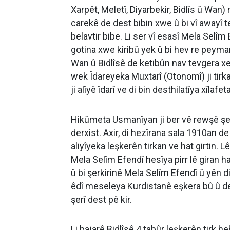
Xarpêt, Meletî, Diyarbekir, Bidlîs û Wan
carekê de dest bibin xwe û bi vî awayî
belavtir bibe. Li ser vî esasî Mela Selî
gotina xwe kiribû yek û bi hev re peyman
Wan û Bidlîsê de ketibûn nav tevgera x
wek Îdareyeka Muxtarî (Otonomî) ji tirk
ji alîyê îdarî ve di bin desthilatîya xîlaf
Hikûmeta Usmanîyan ji ber vê rewşê şepi
derxist. Axir, di hezîrana sala 1910an de 
aliyîyeka leşkerên tirkan ve hat girtin.
Mela Selîm Efendî hesîya pirr lê giran hat
û bi şerkirinê Mela Selîm Efendî û yên d
êdî meseleya Kurdistanê eşkera bû û der
şerî dest pê kir.
Li bajarê Bidlîsê 4 tabûr leşkerên tirk h