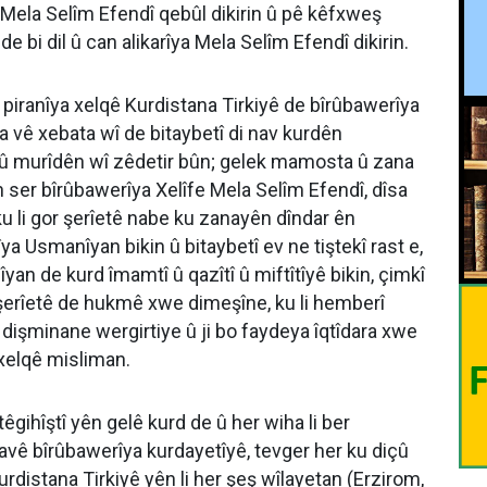
la Selîm Efendî qebûl dikirin û pê kêfxweş
 bi dil û can alikarîya Mela Selîm Efendî dikirin.
piranîya xelqê Kurdistana Tirkiyê de bîrûbawerîya
a vê xebata wî de bitaybetî di nav kurdên
û murîdên wî zêdetir bûn; gelek mamosta û zana
in ser bîrûbawerîya Xelîfe Mela Selîm Efendî, dîsa
u li gor şerîetê nabe ku zanayên dîndar ên
ya Usmanîyan bikin û bitaybetî ev ne tiştekî rast e,
an de kurd îmamtî û qazîtî û miftîtîyê bikin, çimkî
 şerîetê de hukmê xwe dimeşîne, ku li hemberî
işminane wergirtiye û ji bo faydeya îqtîdara xwe
 xelqê misliman.
gihîştî yên gelê kurd de û her wiha li ber
navê bîrûbawerîya kurdayetîyê, tevger her ku diçû
urdistana Tirkiyê yên li her şeş wîlayetan (Erzirom,