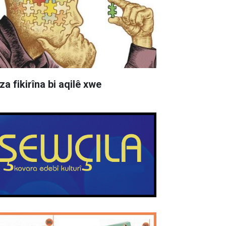
za fikirîna bi aqilê xwe