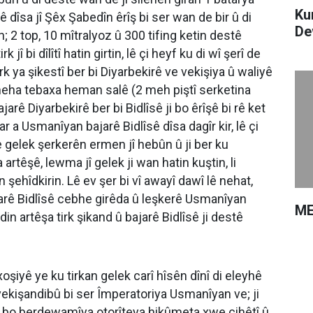
Ku
 dîsa jî Şêx Şabedîn êrîş bi ser wan de bir û di
De
n; 2 top, 10 mîtralyoz û 300 tifing ketin destê
î bi dîlîtî hatin girtin, lê çi heyf ku di wî şerî de
rk ya şikestî ber bi Diyarbekirê ve vekişiya û waliyê
i meha tebaxa heman salê (2 meh piştî serketina
jarê Diyarbekirê ber bi Bidlîsê ji bo êrîşê bi rê ket
a Usmanîyan bajarê Bidlîsê dîsa dagîr kir, lê çi
 gelek şerkerên ermen jî hebûn û ji ber ku
êşê, lewma jî gelek ji wan hatin kuştin, li
n şehîdkirin. Lê ev şer bi vî awayî dawî lê nehat,
ajarê Bidlîsê cebhe girêda û leşkerê Usmanîyan
ME
in artêşa tirk şikand û bajarê Bidlîsê ji destê
oşiyê ye ku tirkan gelek carî hîsên dînî di eleyhê
ekişandibû bi ser Împeratoriya Usmanîyan ve; ji
i bo berdewamîya otorîteya hikûmeta xwe cihêtî û