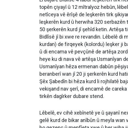
topên çiyayî û 12 mîtralyoz hebûn, lêbelê
netîceya vê êrîşê de leşkerên tirk şikiya
leşkerên kurd û herwiha 320 serbazên tirk j
50 şerkerên kurd jî şehîd ketin. Artêşa ti
Bidlîsê jî bi xwe re revandin. Lêbelê d
kurdan) de firqeyek (kolordu) leşker ji ba
û di encama vê pevçûnê de artêşa zordar 
heye ku di nava vê artêşa Usmanîyan de
Usmanîyan hêza ermenan dabûn pêşiya art
beranberî wan jî 20 ji şerkerên kurd hati
Şêx Şabedîn bi hêza kurd li rojhilatê b
vekişand nav şerî, di encamê de careka d
tirkên dagîrker dubare stend.
Lêbelê, ev cihê xebînetê ye û şayanî nex
gelê kurd de bikar anîbûn û meyla wan v
bo qezenc û menfîeta xwe û her wiha j