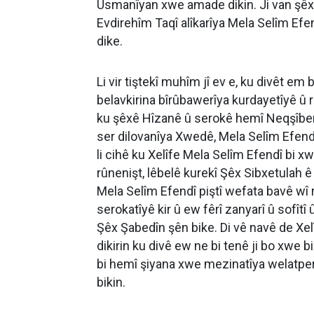
Usmanîyan xwe amade dikin. Ji van şêxên
Evdirehîm Taqî alîkarîya Mela Selîm Efen
dike.
Li vir tiştekî muhîm jî ev e, ku divêt e
belavkirina bîrûbawerîya kurdayetîyê û 
ku şêxê Hîzanê û serokê hemî Neqşîben
ser dilovanîya Xwedê, Mela Selîm Efendî
li cihê ku Xelîfe Mela Selîm Efendî bi xw
rûnenişt, lêbelê kurekî Şêx Sibxetulah ê
Mela Selîm Efendî piştî wefata bavê wî 
serokatîyê kir û ew fêrî zanyarî û sofîtî
Şêx Şabedîn şên bike. Di vê navê de Xel
dikirin ku divê ew ne bi tenê ji bo xwe bi
bi hemî şiyana xwe mezinatîya welatperw
bikin.