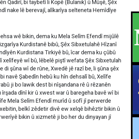
 Qadirî, bi taybetî li Kopê (Bulanık) û Mûşê, Şêx
dî nake lê berevajî, alîkarîya selteneta Hemîdîye
m behsa wê bikin, dema ku Mela Selîm Efendî mijûlê
rizgarîya Kurdistanê bibû, Şêx Sibxetulahê Hîzanî
dîyên Kurdistana Tirkiyê bû, îcar dema ku çûbû
 xelîfeyê wî bû, lêbelê piştî wefata Şêx Sibxetulah
e di şûna wî de rûne, Xwedê jê razî be, li şûna şêx
 bi navê Şabedîn hebû ku hîn dehsalî bû, Xelîfe
rabû ji bo lawik dest bi nîşandana rê û rêzanên
 û îrşada dînî kir û xwest war û baregeha bavê wî bi
îfe Mela Selîm Efendî murîd û sofî jî perwerde
xebitin, belkî zêdetir divê ew xelqê bihêztir bikin û
erîyê bikin û xizmetê ji bo her du dinyayan jî