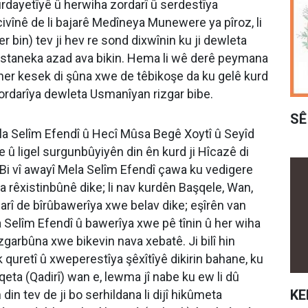
kurdayetîyê û herwiha zordarî û serdestîya
vînê de li bajarê Medîneya Munewere ya pîroz, li
bin) tev ji hev re sond dixwînin ku ji dewleta
istaneka azad ava bikin. Hema li wê derê peymana
 her kesek di şûna xwe de têbikoşe da ku gelê kurd
 zordarîya dewleta Usmanîyan rizgar bibe.
SÊ
ela Selîm Efendî û Hecî Mûsa Begê Xoytî û Seyîd
 û ligel surgunbûyiyên din ên kurd ji Hîcazê di
 Bi vî awayî Mela Selîm Efendî çawa ku vedigere
 rêxistinbûnê dike; li nav kurdên Başqele, Wan,
 warî de bîrûbawerîya xwe belav dike; eşîrên van
a Selîm Efendî û bawerîya xwe pê tînin û her wiha
izgarbûna xwe bikevin nava xebatê. Ji bilî hin
 quretî û xweperestîya şêxîtîyê dikirin bahane, ku
îqeta (Qadirî) wan e, lewma jî nabe ku ew li dû
KE
din tev de ji bo serhildana li dijî hikûmeta