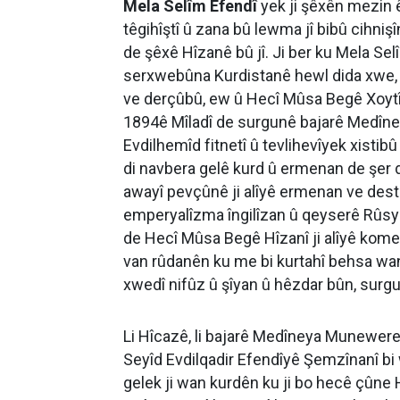
Mela Selîm Efendî
yek ji şêxên mezin ê
têgihîştî û zana bû lewma jî bibû cihni
de şêxê Hîzanê bû jî. Ji ber ku Mela Selî
serxwebûna Kurdistanê hewl dida xwe, le
ve derçûbû, ew û Hecî Mûsa Begê Xoytî 
1894ê Mîladî de surgunê bajarê Medîne
Evdilhemîd fitnetî û tevlihevîyek xistibû
di navbera gelê kurd û ermenan de şer de
awayî pevçûnê ji alîyê ermenan ve dest 
emperyalîzma îngilîzan û qeyserê Rûsyay
de Hecî Mûsa Begê Hîzanî ji alîyê kome
van rûdanên ku me bi kurtahî behsa wan
xwedî nifûz û şîyan û hêzdar bûn, surg
Li Hîcazê, li bajarê Medîneya Munewer
Seyîd Evdilqadir Efendîyê Şemzînanî bi 
gelek ji wan kurdên ku ji bo hecê çûne 