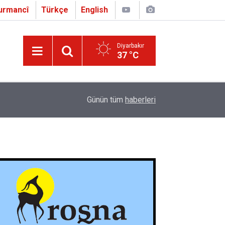
urmancî
Türkçe
English
Diyarbakır
37 °C
16:01
Çapo 3. o Hîrakerde yê Ferhengê Zazakî-Tirkî V
Günün tüm
haberleri