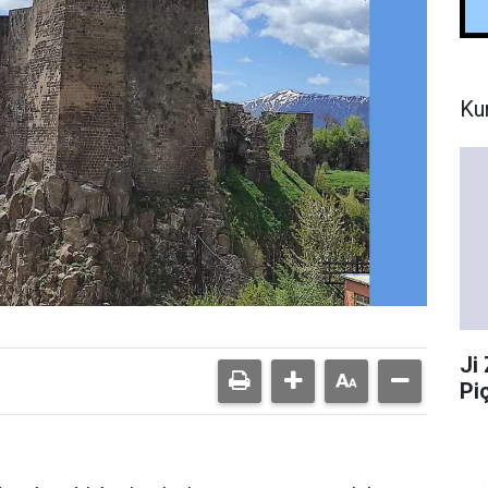
Ku
Ji
Pi