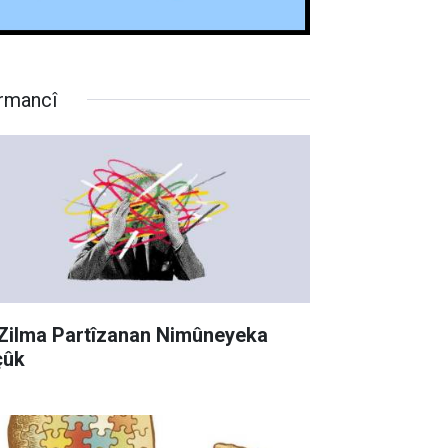
rmancî
 Zilma Partîzanan Nimûneyeka
çûk