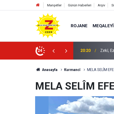
Manşetler
Günün Haberleri
Arşiv
S
ROJANE
MEQALEYÎ
k mü?
24
09:56
Ji Zilm
Anasayfa
Kurmancî
MELA SELÎM EFE
MELA SELÎM EF