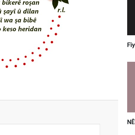
Fî
NÊ