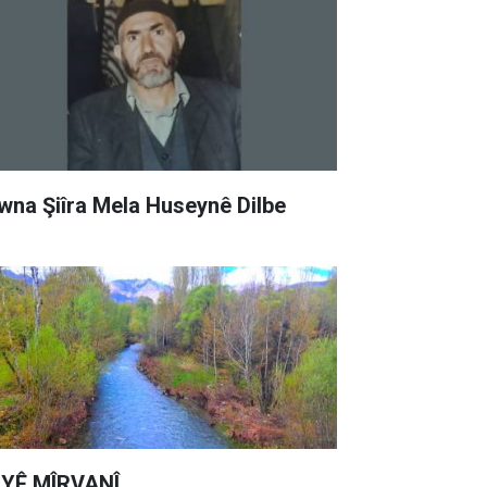
wna Şiîra Mela Huseynê Dilbe
YÊ MÎRVANÎ