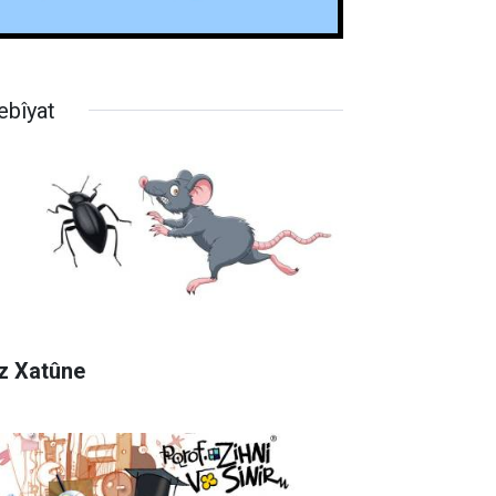
ebîyat
z Xatûne