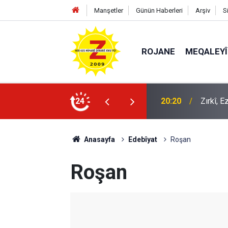
Manşetler
Günün Haberleri
Arşiv
S
ROJANE
MEQALEYÎ
20:20
Zırkî, 
24
09:56
Ji Zilm
Anasayfa
Edebîyat
Roşan
Roşan