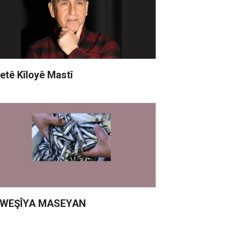
yetê Kîloyê Mastî
WEŞÎYA MASEYAN