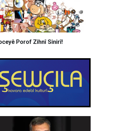
oceyê Porof Zihnî Sinirî!