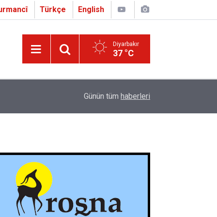
urmancî
Türkçe
English
Diyarbakır
37 °C
16:01
Çapo 3. o Hîrakerde yê Ferhengê Zazakî-Tirkî V
Günün tüm
haberleri