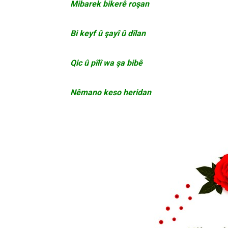
Mibarek bikerê roşan
Bi keyf û şayî û dîlan
Qic û pîlî wa şa bibê
Nêmano keso heridan