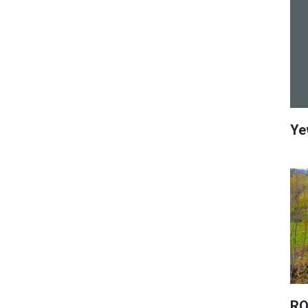
Ye
RO