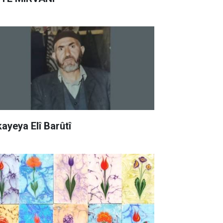
kayeya Elî Barûtî