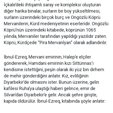
İçkale’deki ihtişamlı saray ve kompleksi oluşturan
diğer harika binalar, surların bir boy yükseltilmesi,
surların üzerindeki birçok burç ve Ongözlü Köprü
Mervanilerin, Kürd medeniyetinin eserleridir. Ongözlü
Köprü’nün üzerindeki kitabede, köprünün 1065
yılında, Mervaniler tarafından yapıldığı yazılıdır zaten.
Köprü, Kürdçede “Pira Mervanîyan” olarak adlandırılır.
İbnul-Ezreq, Mervani emirinin, Halep’e elçiler
göndererek, Hamdani emirinin kızı Sittünnas'ı
kendisine istettiğini, peşin olarak iki yüz bin dirhem
de mehir gönderdiğini anlatır. Kız, evliliğinin
Diyarbekir’de olmasını ister. Bunun üzerine, gelin
kafilesi Ruha’ya ulaştığı haberi gelince, emir de
Silvan’dan Diyarbekir’e gelir. Ancak şehre girişte,
kapıda öldürülür. İbnul-Ezreq, kitabında şöyle anlatır: