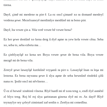
tirena.
Dayê, çimê mi merdene ra pirr ê. La ez oncî çimanê xo ra domanê merdeyî
verdena şewe. Mezelxaneyê merdimîye merdûnê mi ra beno pirr.
Dayê, îta vewre çin a. Vila verê vewre bê vewre bena?
Ez her şewe destûnê xo kena derg û rîyê aşme ra yew kefa vewre cêna. Seba
xo, seba to, seba ezbeta ma…
Ez çinbîyayîşê xo kena ser. Boya vewre şewe de bena vila. Boya vewre
mezgê mi de bena vila.
Zereyê şewe lawayîşê kutikûnê veyşanû ra pirr o. Lawayîşê înan ra leşa mi
lerzena. Ez bena raywana şewe û sîya aşme de seba hewnûnê rindekû çilû
nana ro. Şodir oncî mi nêvîneno…
Û ez zî hewnê xirabinû vînena. Rîyê hardî mi rê xora teng o, endî rîyê asmênî
zî bîyo teng. Roj bî roj sîya şaristanan ginena rîyê mi ro. Ax dayê! Rîyê
teynayîye sey çeleyê zimistanî zaf serdin o. Zerrîya mi cemedîna.