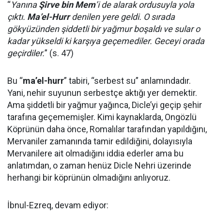
“
Yanına
Şirve bin Mem
’i de alarak ordusuyla yola
çıktı.
Ma’el-Hurr
denilen yere geldi. O sırada
gökyüzünden şiddetli bir yağmur boşaldı ve sular o
kadar yükseldi ki karşıya geçemediler. Geceyi orada
geçirdiler.
” (s. 47)
Bu “
ma’el-hurr
” tabiri, “serbest su” anlamındadır.
Yani, nehir suyunun serbestçe aktığı yer demektir.
Ama şiddetli bir yağmur yağınca, Dicle’yi geçip şehir
tarafına geçememişler. Kimi kaynaklarda, Ongözlü
Köprünün daha önce, Romalılar tarafından yapıldığını,
Mervaniler zamanında tamir edildiğini, dolayısıyla
Mervanilere ait olmadığını iddia ederler ama bu
anlatımdan, o zaman henüz Dicle Nehri üzerinde
herhangi bir köprünün olmadığını anlıyoruz.
İbnul-Ezreq, devam ediyor: