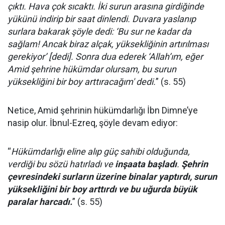
çıktı. Hava çok sıcaktı. İki surun arasına girdiğinde
yükünü indirip bir saat dinlendi. Duvara yaslanıp
surlara bakarak şöyle dedi: ‘Bu sur ne kadar da
sağlam! Ancak biraz alçak, yüksekliğinin artırılması
gerekiyor’ [dedi]. Sonra dua ederek ‘Allah’ım, eğer
Amid şehrine hükümdar olursam, bu surun
yüksekliğini bir boy arttıracağım' dedi.
” (s. 55)
Netice, Amid şehrinin hükümdarlığı İbn Dimne’ye
nasip olur. İbnul-Ezreq, şöyle devam ediyor:
“
Hükümdarlığı eline alıp güç sahibi olduğunda,
verdiği bu sözü hatırladı ve
inşaata başladı
.
Şehrin
çevresindeki surların üzerine binalar yaptırdı, surun
yüksekliğini bir boy arttırdı ve bu uğurda büyük
paralar harcadı.
” (s. 55)