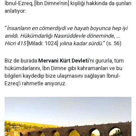
İbnul-Ezreq, [İbn Dimne’nin] kişiliği hakkında da şunları
anlatıyor:
“
İnsanların en cömerdiydi ve hayatı boyunca hep iyi
anıldı. Hükümdarlığı Nasırüddevle döneminde, …
Hicri 415
[Miladi: 1024]
yılına kadar sürdü.
” (s. 56)
Biz de burada
Mervani Kürt Devleti
’ni gururla, tüm
hükümdarlarını, İbn Dimne gibi kahramanları ve bu
bilgileri kaydedip bize ulaşmasını sağlayan İbnul-
Ezreq’i rahmetle anıyoruz.