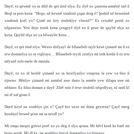
Dayê, ez qewmê xo ra dûrî de qet rind nîya. Ez rîyê xo çarnena asmênê tarî û
Heqî ra pers kena: “Heqo, nê hewnê xirabinî çiqas derg ê? Şodirê nê hewnûnê
xirabinû kotî yo? Çimê mi key rindekîye vînenê?” Ez cewabê persê xo
nêpawena. Yew dejo tenik kena çengeyê rîyê xo û şewe de qayîtê rêça xo
kena. Qayîtê rêça xo ya bêwayîre kena…
Dayê, ez qet rind nîya. Wexto dirîyayî de bîlasebeb rayîr kewt çimanê mi û ez
rew domanîya xo ra vişîyaya… Bîlasebeb teyrû zerrîya mi terk kerde û ez rew
mîyanê zele-mele de menda.
Dayê, ez xo rê hesîrê çimanê xo ra bextîyarîye virajena la yew va êno û
rijneno. Hênîye çimanê mi asmênî awe dano la asmên yew dilapa awe mi
nêdano. Ez hîna doman a dayê. Zûrê min ê tewr rindekî nêqedîyay, nî rastî kî
mi rê zaf giran ê.
Dayê keyê na xirabîye çin o? Çayê her wext mi dima geyrena? Çayê merg
hendayê hewnê şewe mi ra nezdî yo?
Mi emşo meqes girewt porê xo yo deg û sîya qesna. Mi hêvî kerd ke barê mi
beno şenik. Mi dî ke, mi sewbîna leteyê domonîya xo birnayo...