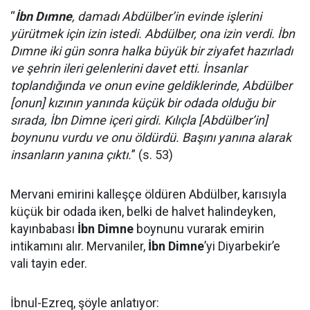
“
İbn Dımne
, damadı Abdülber’in evinde işlerini
yürütmek için izin istedi. Abdülber, ona izin verdi. İbn
Dımne iki gün sonra halka büyük bir ziyafet hazırladı
ve şehrin ileri gelenlerini davet etti. İnsanlar
toplandığında ve onun evine geldiklerinde, Abdülber
[onun] kızının yanında küçük bir odada olduğu bir
sırada, İbn Dimne içeri girdi. Kılıçla [Abdülber’in]
boynunu vurdu ve onu öldürdü. Başını yanına alarak
insanların yanına çıktı.
” (s. 53)
Mervani emirini kalleşçe öldüren Abdülber, karısıyla
küçük bir odada iken, belki de halvet halindeyken,
kayınbabası
İbn Dimne
boynunu vurarak emirin
intikamını alır. Mervaniler,
İbn Dimne
’yi Diyarbekir’e
vali tayin eder.
İbnul-Ezreq, şöyle anlatıyor: