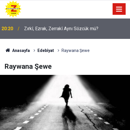
20:20
Zırkî, Ezrak, Zerrakî Aynı Sözcük mü?
Anasayfa
Edebîyat
Raywana Şewe
Raywana Şewe