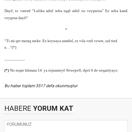
Dayê, to vatenê “Lulika adirî seba eşqê adirî xo veyşnena” Ez seba kamî
veyşena dayê?
*
“Ti mi qet meraq meke. Ez keynaya asmênî, ez vila verê vewre, zaf rind
a…”
(*)
__________
(*)
No nuşte hûmara 14. ya rojnameyê
Newepel
î, rîpel 6 de weşanîyayo
Bu haber toplam 3517 defa okunmuştur
HABERE
YORUM KAT