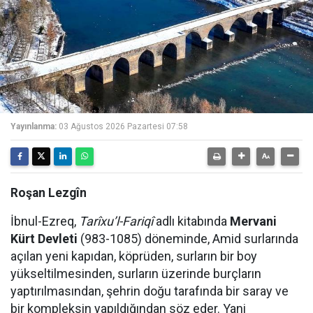
Yayınlanma:
03 Ağustos 2026 Pazartesi 07:58
Roşan Lezgîn
İbnul-Ezreq,
Tarîxu’l-Fariqî
adlı kitabında
Mervani
Kürt Devleti
(983-1085) döneminde, Amid surlarında
açılan yeni kapıdan, köprüden, surların bir boy
yükseltilmesinden, surların üzerinde burçların
yaptırılmasından, şehrin doğu tarafında bir saray ve
bir kompleksin yapıldığından söz eder. Yani