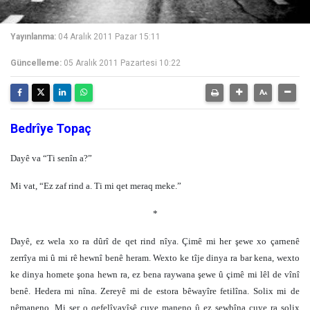
Yayınlanma:
04 Aralık 2011 Pazar 15:11
Güncelleme:
05 Aralık 2011 Pazartesi 10:22
Bedrîye Topaç
Dayê va “Ti senîn a?”
Mi vat, “Ez zaf rind a. Ti mi qet meraq meke.”
*
Dayê, ez wela xo ra dûrî de qet rind nîya. Çimê mi her şewe xo çarnenê
zerrîya mi û mi rê hewnî benê heram. Wexto ke tîje dinya ra bar kena, wexto
ke dinya homete şona hewn ra, ez bena raywana şewe û çimê mi lêl de vînî
benê. Hedera mi nîna. Zereyê mi de estora bêwayîre fetilîna. Solix mi de
nêmaneno. Mi ser o qefelîyayîşê cuye maneno û ez sewbîna cuye ra solix