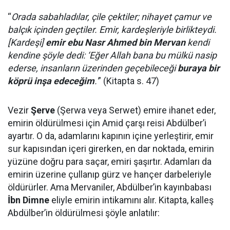
“
Orada sabahladılar, çile çektiler; nihayet çamur ve
balçık içinden geçtiler. Emir, kardeşleriyle birlikteydi.
[Kardeşi]
emir ebu Nasr Ahmed bin Mervan
kendi
kendine şöyle dedi: ‘Eğer Allah bana bu mülkü nasip
ederse, insanların üzerinden geçebileceği
buraya bir
köprü inşa edeceğim
.'
” (Kitapta s. 47)
Vezir
Şerve
(Şerwa veya Serwet) emire ihanet eder,
emirin öldürülmesi için Amid çarşı reisi Abdülber’i
ayartır. O da, adamlarını kapının içine yerleştirir, emir
sur kapısından içeri girerken, en dar noktada, emirin
yüzüne doğru para saçar, emiri şaşırtır. Adamları da
emirin üzerine çullanıp gürz ve hançer darbeleriyle
öldürürler. Ama Mervaniler, Abdülber’in kayınbabası
İbn Dimne
eliyle emirin intikamını alır. Kitapta, kalleş
Abdülber’in öldürülmesi şöyle anlatılır: