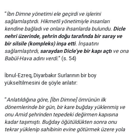
“
İbn Dimne yönetimi ele geçirdi ve işlerini
sağlamlaştırdı. Hikmetli yönetimiyle insanları
kendine bağladı ve onlara ihsanlarda bulundu.
Dicle
nehri üzerinde, şehrin doğu tarafında bir saray ve
bir silsile (kompleks) inşa etti
. İnşaatını
sağlamlaştırdı,
saraydan Dicle’ye bir kapı açtı
ve ona
Babül-Hava adını verdi.
” (s. 54)
İbnul-Ezreq, Diyarbakır Surlarının bir boy
yükseltilmesini de şöyle anlatır:
“
Anlatıldığına göre, [İbn Dimne] ömrünün ilk
dönemlerinde bir gün, bir kare buğday yüklenmiş ve
onu Amid şehrinden tepedeki değirmen kapısına
kadar taşımıştı. Buğday öğütüldükten sonra onu
tekrar yüklenip sahibinin evine götürmek üzere yola