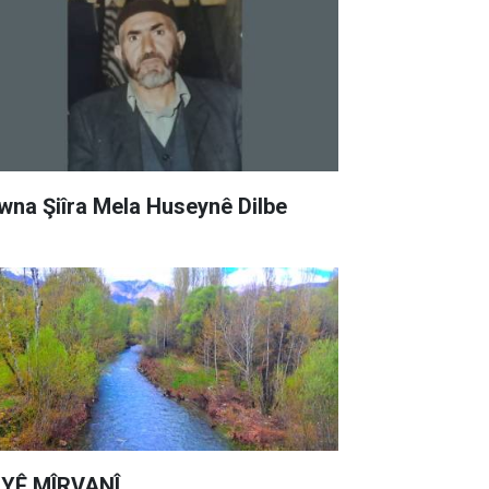
wna Şiîra Mela Huseynê Dilbe
YÊ MÎRVANÎ