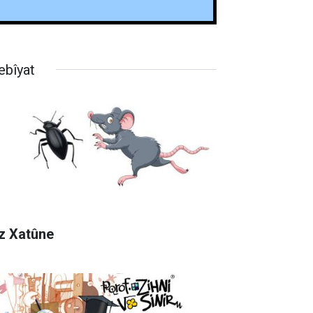
ebîyat
z Xatûne