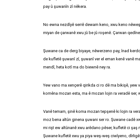
pay û şuwanîn zî nêkera.
No ewna nezdîyê serrê dewam keno, xwu keno nêweş. 
miyan de çarwanê xwu jû be jû roşenê. Çarwan qedîne
Şuwane ca de derg biyaye, nêwerzeno pay, înad kerdo, v
de kufletê şuwanî zî, şuwanî ver el eman kenê vanê ma
mendî, heta kotî ma do biewnê ney ra.
Yew vano ma xençerê qirikda ci ro dê ma bikişê, yew v
komêna mozan esta, ma ê mozan lojin ra veradê ser, w
Vanê temam, şinê koma mozan tepşenê ki lojin ra vera
moz bena altûn ginena şuwani ser ro. Şuwane cadê xwu 
mi rişt ew altûnanê xwu arêdano pêser, kufletê ci şaş
Şuwane kufletê xwu ya piya weş-weş ciwîyeno, dîrlig