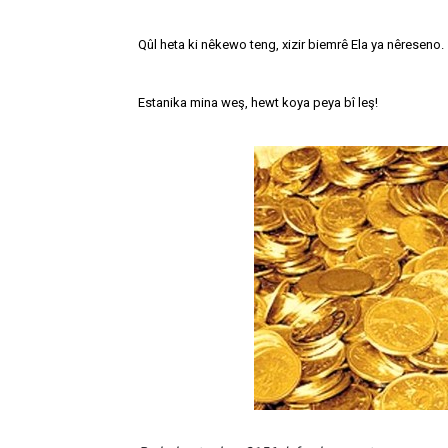
Qûl heta ki nêkewo teng, xizir biemrê Ela ya nêreseno.
Estanika mina weş, hewt koya peya bî leş!