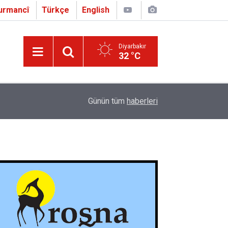
urmancî
Türkçe
English
Diyarbakır
32 °C
16:01
Çapo 3. o Hîrakerde yê Ferhengê Zazakî-Tirkî V
Günün tüm
haberleri