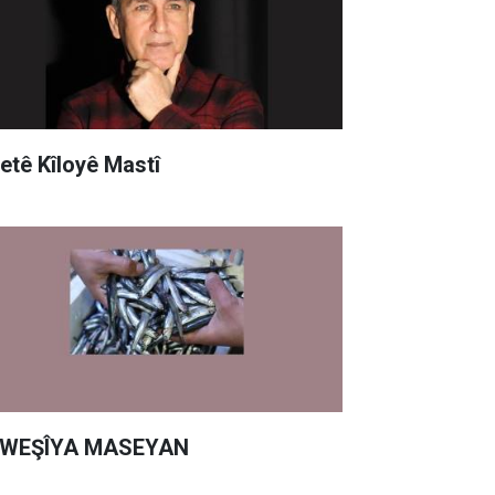
yetê Kîloyê Mastî
WEŞÎYA MASEYAN