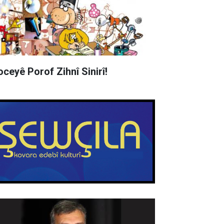
oceyê Porof Zihnî Sinirî!