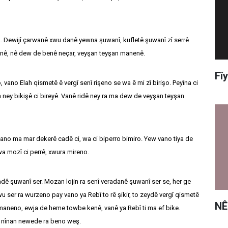
Dewijî çarwanê xwu danê yewna şuwanî, kufletê şuwanî zî serrê
nê, nê dew de benê neçar, veyşan teyşan manenê.
Fî
ano Elah qismetê ê vergî senî rişeno se wa ê mi zî birişo. Peyîna ci
 ney bikişê ci bireyê. Vanê ridê ney ra ma dew de veyşan teyşan
ano ma mar dekerê cadê ci, wa ci biperro bimiro. Yew vano tiya de
a mozî ci perrê, xwura mireno.
dê şuwanî ser. Mozan lojin ra senî veradanê şuwanî ser se, her ge
ser ra wurzeno pay vano ya Rebî to rê şikir, to zeydê vergî qismetê
NÊ
 maneno, ewja de heme towbe kenê, vanê ya Rebî ti ma ef bike.
ê nînan newede ra beno weş.