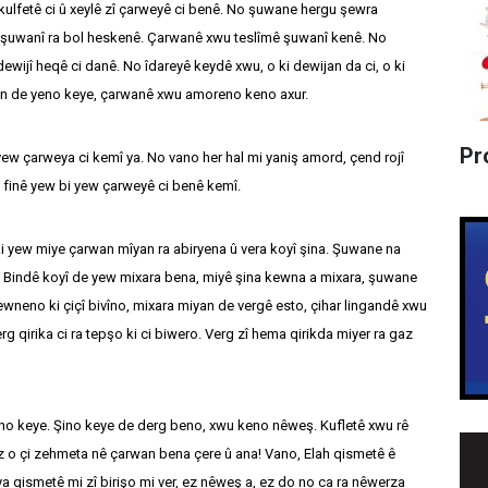
lfetê ci û xeylê zî çarweyê ci benê. No şuwane hergu şewra
ê şuwanî ra bol heskenê. Çarwanê xwu teslîmê şuwanî kenê. No
wijî heqê ci danê. No îdareyê keydê xwu, o ki dewijan da ci, o ki
an de yeno keye, çarwanê xwu amoreno keno axur.
Pr
w çarweya ci kemî ya. No vano her hal mi yaniş amord, çend rojî
 finê yew bi yew çarweyê ci benê kemî.
 yew miye çarwan mîyan ra abiryena û vera koyî şina. Şuwane na
o. Bindê koyî de yew mixara bena, miyê şina kewna a mixara, şuwane
wneno ki çiçî bivîno, mixara miyan de vergê esto, çihar lingandê xwu
rg qirika ci ra tepşo ki ci biwero. Verg zî hema qirikda miyer ra gaz
no keye. Şino keye de derg beno, xwu keno nêweş. Kufletê xwu rê
z o çi zehmeta nê çarwan bena çere û ana! Vano, Elah qismetê ê
îya qismetê mi zî birişo mi ver, ez nêweş a, ez do no ca ra nêwerza