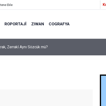
K
itene Ekle
ROPORTAJÎ
ZIWAN
COGRAFYA
a Partîzanan Nimûneyeka Piçûk