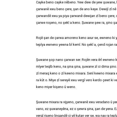
Cayke beno cayke nêbeno. Yew dew de yew şuwane, ku
çarwanê xwu beno çere, şan de ano keye. Dewijî zî n
çarwandê xwu ya piya çarwanê dewijan zî beno çere, de
çarwe roşeno, no şekl a keno. Şuwane şew ra, şino ş
Rojê şan de çarwa amoreno keno axur se, ewneno ki ye
tepîya ewneno yewna bî kemî. No şekl a, çend rojan ra
Şuwane şop nano çarwan ser. Rojên vera êrî ewneno ki
mîyer teqîb keno, na şina şina, şuwane zî ci dima şin
zî meraq keno o zî kewno mixara. Senî kewno mixara e
ra kût o. Miye zî sereyê xwu vergî vero kerdo çewt ki ve
keno miyer kişeno û weno.
Şuwane mixara ra vijyeno, çarwanê xwu veradano û ye
vano, ez şuwaneyêna, ez o şewra şina, şan de yena. E
vergî rişeno lingandê ci yê kutan ver se, wa nay ra tep