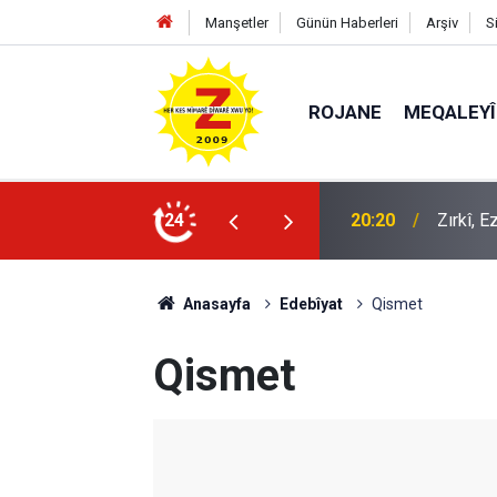
Manşetler
Günün Haberleri
Arşiv
S
ROJANE
MEQALEYÎ
k mü?
24
09:56
Ji Zilm
Anasayfa
Edebîyat
Qismet
Qismet