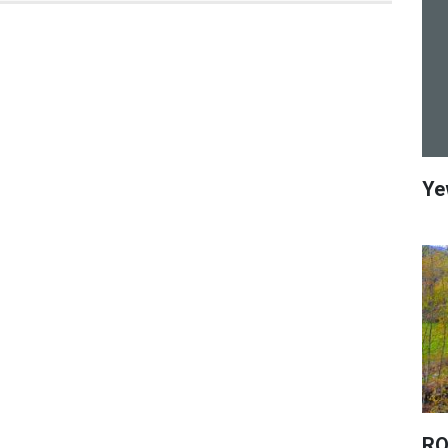
Ye
RO