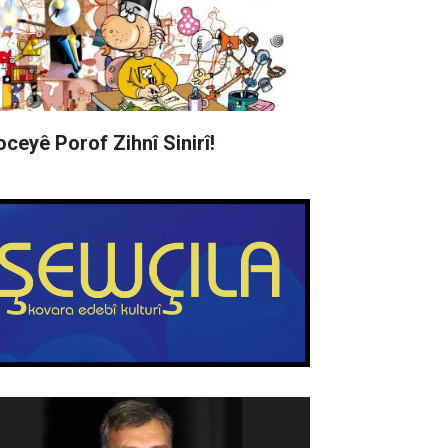
oceyê Porof Zihnî Sinirî!