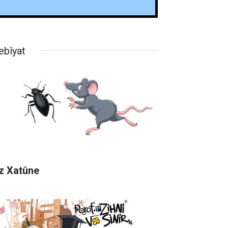
ebîyat
z Xatûne