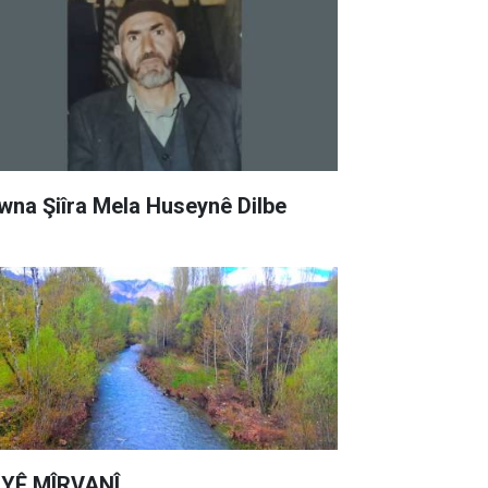
wna Şiîra Mela Huseynê Dilbe
YÊ MÎRVANÎ