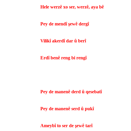
Hele werzê xo ser, werzê, aya bê
Pey de mendî şewê dergî
Vilikî akerdî dar û berî
Erdî benê reng bi rengî
Pey de manenê derd û qesebatî
Pey de manenê serd û pukî
Ameybî to ser de şewê tarî