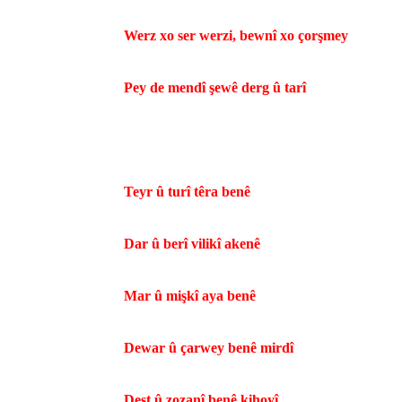
Werz xo ser werzi, bewnî xo çorşmey
Pey de mendî şewê derg û tarî
Teyr û turî têra benê
Dar û berî vilikî akenê
Mar û mişkî aya benê
Dewar û çarwey benê mirdî
Deşt û zozanî benê kihoyî