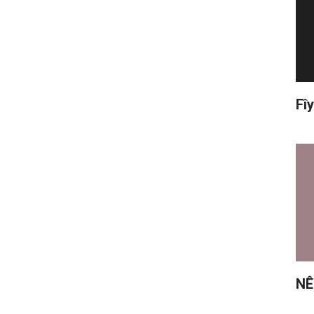
Fî
NÊ