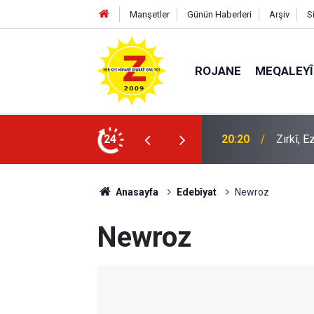
Manşetler
Günün Haberleri
Arşiv
S
ROJANE
MEQALEYÎ
k mü?
24
09:56
Ji Zilm
Anasayfa
Edebîyat
Newroz
Newroz