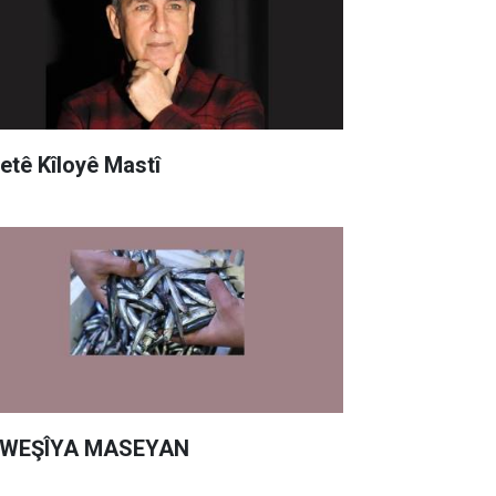
yetê Kîloyê Mastî
WEŞÎYA MASEYAN