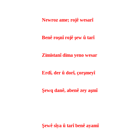
Newroz ame; rojê wesarî
Benê roşnî rojê şew û tarî
Zimistanî dima yeno wesar
Erdî, der û dorî, çorşmeyî
Şewq danê, abenê zey aşmî
Şewê sîya û tarî benê ayamî