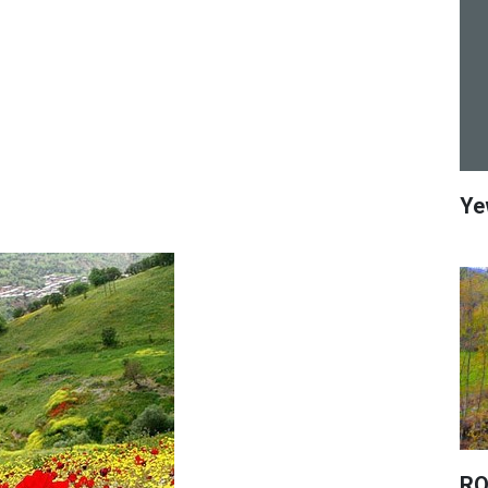
Ye
RO