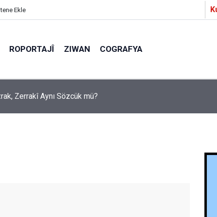
K
itene Ekle
ROPORTAJÎ
ZIWAN
COGRAFYA
a Partîzanan Nimûneyeka Piçûk