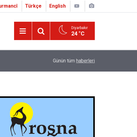
urmancî
Türkçe
English
Diyarbakır
24 °C
16:01
Çapo 3. o Hîrakerde yê Ferhengê Zazakî-Tirkî V
Günün tüm
haberleri