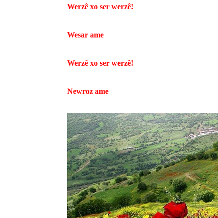
Werzê xo ser werzê!
Wesar ame
Werzê xo ser werzê!
Newroz ame