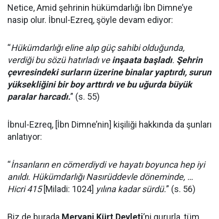
Netice, Amid şehrinin hükümdarlığı İbn Dimne’ye
nasip olur. İbnul-Ezreq, şöyle devam ediyor:
“
Hükümdarlığı eline alıp güç sahibi olduğunda,
verdiği bu sözü hatırladı ve
inşaata başladı
.
Şehrin
çevresindeki surların üzerine binalar yaptırdı, surun
yüksekliğini bir boy arttırdı ve bu uğurda büyük
paralar harcadı.
” (s. 55)
İbnul-Ezreq, [İbn Dimne’nin] kişiliği hakkında da şunları
anlatıyor:
“
İnsanların en cömerdiydi ve hayatı boyunca hep iyi
anıldı. Hükümdarlığı Nasırüddevle döneminde, …
Hicri 415
[Miladi: 1024]
yılına kadar sürdü.
” (s. 56)
Biz de burada
Mervani Kürt Devleti
’ni gururla, tüm