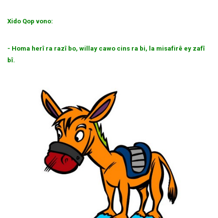
Xido Qop vono:
- Homa herî ra razî bo, willay cawo cins ra bi, la misafirê ey zafî
bî.