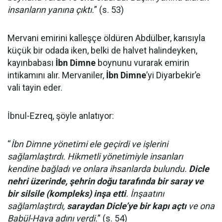
insanların yanına çıktı.
” (s. 53)
Mervani emirini kalleşçe öldüren Abdülber, karısıyla
küçük bir odada iken, belki de halvet halindeyken,
kayınbabası
İbn Dimne
boynunu vurarak emirin
intikamını alır. Mervaniler,
İbn Dimne
’yi Diyarbekir’e
vali tayin eder.
İbnul-Ezreq, şöyle anlatıyor:
“
İbn Dimne yönetimi ele geçirdi ve işlerini
sağlamlaştırdı. Hikmetli yönetimiyle insanları
kendine bağladı ve onlara ihsanlarda bulundu.
Dicle
nehri üzerinde, şehrin doğu tarafında bir saray ve
bir silsile (kompleks) inşa etti
. İnşaatını
sağlamlaştırdı,
saraydan Dicle’ye bir kapı açtı
ve ona
Babül-Hava adını verdi.
” (s. 54)