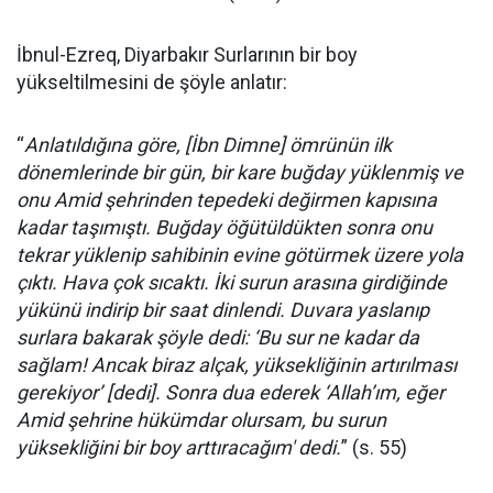
İbnul-Ezreq, Diyarbakır Surlarının bir boy
yükseltilmesini de şöyle anlatır:
“
Anlatıldığına göre, [İbn Dimne] ömrünün ilk
dönemlerinde bir gün, bir kare buğday yüklenmiş ve
onu Amid şehrinden tepedeki değirmen kapısına
kadar taşımıştı. Buğday öğütüldükten sonra onu
tekrar yüklenip sahibinin evine götürmek üzere yola
çıktı. Hava çok sıcaktı. İki surun arasına girdiğinde
yükünü indirip bir saat dinlendi. Duvara yaslanıp
surlara bakarak şöyle dedi: ‘Bu sur ne kadar da
sağlam! Ancak biraz alçak, yüksekliğinin artırılması
gerekiyor’ [dedi]. Sonra dua ederek ‘Allah’ım, eğer
Amid şehrine hükümdar olursam, bu surun
yüksekliğini bir boy arttıracağım' dedi.
” (s. 55)