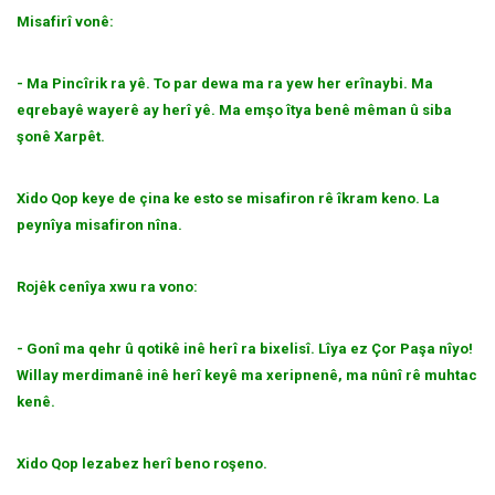
Misafirî vonê:
- Ma Pincîrik ra yê. To par dewa ma ra yew her erînaybi. Ma
eqrebayê wayerê ay herî yê. Ma emşo îtya benê mêman û siba
şonê Xarpêt.
Xido Qop keye de çina ke esto se misafiron rê îkram keno. La
peynîya misafiron nîna.
Rojêk cenîya xwu ra vono:
- Gonî ma qehr û qotikê inê herî ra bixelisî. Lîya ez Çor Paşa nîyo!
Willay merdimanê inê herî keyê ma xeripnenê, ma nûnî rê muhtac
kenê.
Xido Qop lezabez herî beno roşeno.