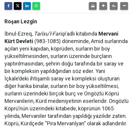
Roşan Lezgîn
İbnul-Ezreq,
Tarîxu’l-Fariqî
adlı kitabında
Mervani
Kürt Devleti
(983-1085) döneminde, Amid surlarında
açılan yeni kapıdan, köprüden, surların bir boy
yükseltilmesinden, surların üzerinde burçların
yaptırılmasından, şehrin doğu tarafında bir saray ve
bir kompleksin yapıldığından söz eder. Yani
İçkale’deki ihtişamlı saray ve kompleksi oluşturan
diğer harika binalar, surların bir boy yükseltilmesi,
surların üzerindeki birçok burç ve Ongözlü Köprü
Mervanilerin, Kürd medeniyetinin eserleridir. Ongözlü
Köprü’nün üzerindeki kitabede, köprünün 1065
yılında, Mervaniler tarafından yapıldığı yazılıdır zaten.
Köprü, Kürdçede “Pira Mervanîyan” olarak adlandırılır.