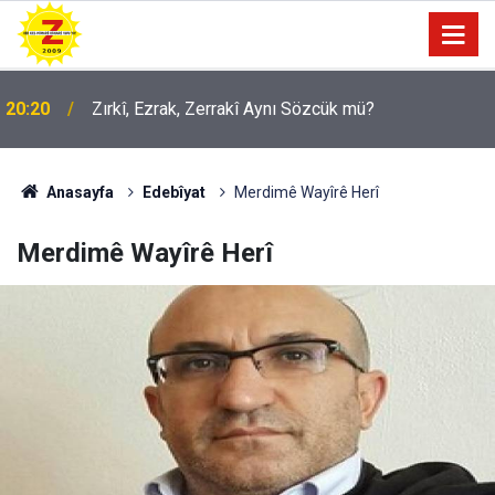
20:20
Zırkî, Ezrak, Zerrakî Aynı Sözcük mü?
09:56
Ji Zilma Partîzanan Nimûneyeka Piçûk
Anasayfa
Edebîyat
Merdimê Wayîrê Herî
Merdimê Wayîrê Herî