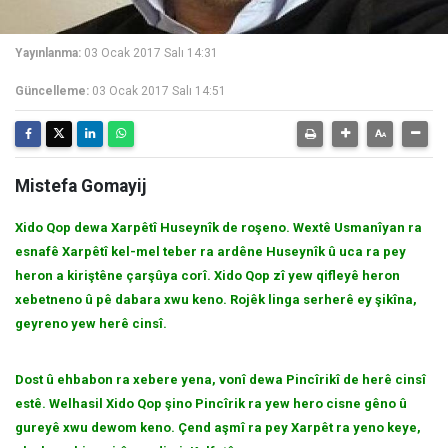
Yayınlanma:
03 Ocak 2017 Salı 14:31
Güncelleme:
03 Ocak 2017 Salı 14:51
Mistefa Gomayij
Xido Qop dewa Xarpêtî Huseynîk de roşeno. Wextê Usmanîyan ra
esnafê Xarpêtî kel-mel teber ra ardêne Huseynîk û uca ra pey
heron a kiriştêne çarşûya corî. Xido Qop zî yew qifleyê heron
xebetneno û pê dabara xwu keno. Rojêk linga serherê ey şikîna,
geyreno yew herê cinsî.
Dost û ehbabon ra xebere yena, vonî dewa Pincîrikî de herê cinsî
estê. Welhasil Xido Qop şino Pincîrik ra yew hero cisne gêno û
gureyê xwu dewom keno. Çend aşmî ra pey Xarpêt ra yeno keye,