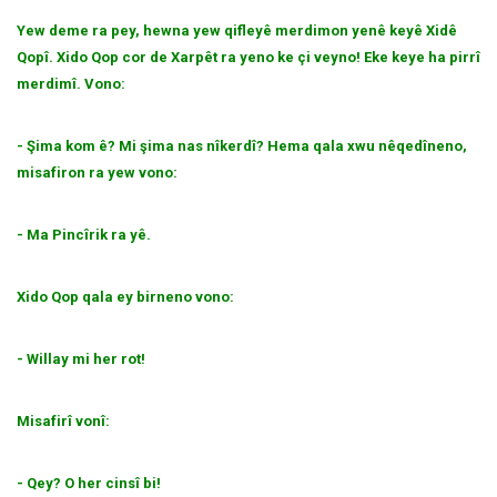
Yew deme ra pey, hewna yew qifleyê merdimon yenê keyê Xidê
Qopî. Xido Qop cor de Xarpêt ra yeno ke çi veyno! Eke keye ha pirrî
merdimî. Vono:
- Şima kom ê? Mi şima nas nîkerdî? Hema qala xwu nêqedîneno,
misafiron ra yew vono:
- Ma Pincîrik ra yê.
Xido Qop qala ey birneno vono:
- Willay mi her rot!
Misafirî vonî:
- Qey? O her cinsî bi!