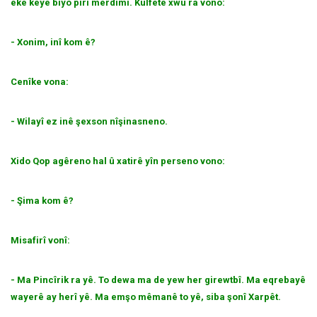
eke keye biyo pirî merdimi. Kulfetê xwu ra vono:
- Xonim, inî kom ê?
Cenîke vona:
- Wilayî ez inê şexson nîşinasneno.
Xido Qop agêreno hal û xatirê yîn perseno vono:
- Şima kom ê?
Misafirî vonî:
- Ma Pincîrik ra yê. To dewa ma de yew her girewtbî. Ma eqrebayê
wayerê ay herî yê. Ma emşo mêmanê to yê, siba şonî Xarpêt.