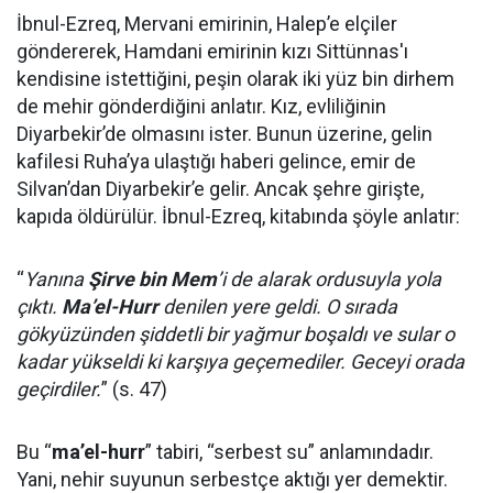
İbnul-Ezreq, Mervani emirinin, Halep’e elçiler
göndererek, Hamdani emirinin kızı Sittünnas'ı
kendisine istettiğini, peşin olarak iki yüz bin dirhem
de mehir gönderdiğini anlatır. Kız, evliliğinin
Diyarbekir’de olmasını ister. Bunun üzerine, gelin
kafilesi Ruha’ya ulaştığı haberi gelince, emir de
Silvan’dan Diyarbekir’e gelir. Ancak şehre girişte,
kapıda öldürülür. İbnul-Ezreq, kitabında şöyle anlatır:
“
Yanına
Şirve bin Mem
’i de alarak ordusuyla yola
çıktı.
Ma’el-Hurr
denilen yere geldi. O sırada
gökyüzünden şiddetli bir yağmur boşaldı ve sular o
kadar yükseldi ki karşıya geçemediler. Geceyi orada
geçirdiler.
” (s. 47)
Bu “
ma’el-hurr
” tabiri, “serbest su” anlamındadır.
Yani, nehir suyunun serbestçe aktığı yer demektir.