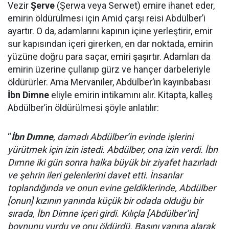
Vezir
Şerve
(Şerwa veya Serwet) emire ihanet eder,
emirin öldürülmesi için Amid çarşı reisi Abdülber’i
ayartır. O da, adamlarını kapının içine yerleştirir, emir
sur kapısından içeri girerken, en dar noktada, emirin
yüzüne doğru para saçar, emiri şaşırtır. Adamları da
emirin üzerine çullanıp gürz ve hançer darbeleriyle
öldürürler. Ama Mervaniler, Abdülber’in kayınbabası
İbn Dimne
eliyle emirin intikamını alır. Kitapta, kalleş
Abdülber’in öldürülmesi şöyle anlatılır:
“
İbn Dımne
, damadı Abdülber’in evinde işlerini
yürütmek için izin istedi. Abdülber, ona izin verdi. İbn
Dımne iki gün sonra halka büyük bir ziyafet hazırladı
ve şehrin ileri gelenlerini davet etti. İnsanlar
toplandığında ve onun evine geldiklerinde, Abdülber
[onun] kızının yanında küçük bir odada olduğu bir
sırada, İbn Dimne içeri girdi. Kılıçla [Abdülber’in]
boynunu vurdu ve onu öldürdü. Başını yanına alarak