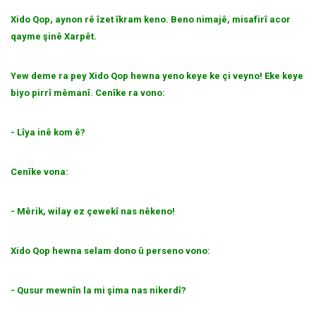
Xido Qop, aynon rê îzet îkram keno. Beno nimajê, misafirî acor
qayme şinê Xarpêt.
Yew deme ra pey Xido Qop hewna yeno keye ke çi veyno! Eke keye
biyo pirrî mêmanî. Cenîke ra vono:
- Lîya inê kom ê?
Cenîke vona:
- Mêrik, wilay ez çewekî nas nêkeno!
Xido Qop hewna selam dono û perseno vono:
- Qusur mewnîn la mi şima nas nikerdî?