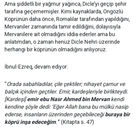
Ama şiddetli bir yağmur yağınca, Dicle’yi geçip şehir
tarafına geçememişler. Kimi kaynaklarda, Ongözlü
Köprünün daha önce, Romalılar tarafından yapıldığını,
Mervaniler zamanında tamir edildiğini, dolayısıyla
Mervanilere ait olmadığını iddia ederler ama bu
anlatımdan, o zaman henüz Dicle Nehri üzerinde
herhangi bir köprünün olmadığını anlıyoruz.
İbnul-Ezreq, devam ediyor:
“
Orada sabahladılar, çile çektiler; nihayet çamur ve
balçık içinden geçtiler. Emir, kardeşleriyle birlikteydi.
[Kardeşi]
emir ebu Nasr Ahmed bin Mervan
kendi
kendine şöyle dedi: ‘Eğer Allah bana bu mülkü nasip
ederse, insanların üzerinden geçebileceği
buraya bir
köprü inşa edeceğim
.'
” (Kitapta s. 47)