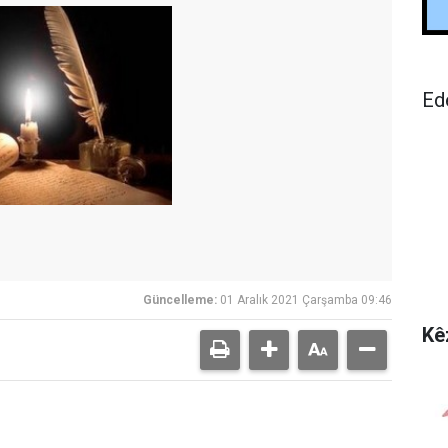
Ed
Güncelleme:
01 Aralık 2021 Çarşamba 09:46
Kê