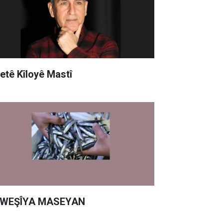
yetê Kîloyê Mastî
WEŞÎYA MASEYAN