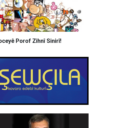
oceyê Porof Zihnî Sinirî!