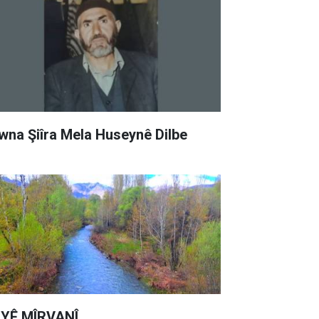
wna Şiîra Mela Huseynê Dilbe
YÊ MÎRVANÎ