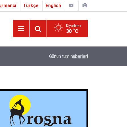
urmancî
Türkçe
English
Diyarbakır
30 °C
16:01
Çapo 3. o Hîrakerde yê Ferhengê Zazakî-Tirkî V
Günün tüm
haberleri