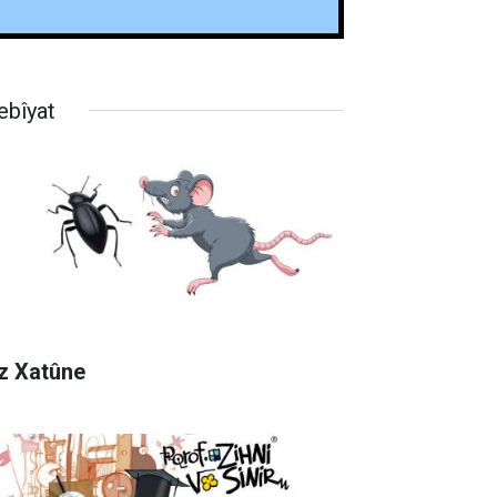
ebîyat
z Xatûne