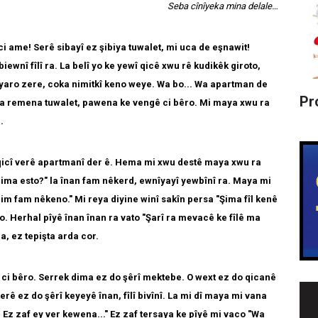
Seba cînîyeka mina delale…
i ame! Serê sibayî ez şibiya tuwalet, mi uca de eşnawit!
ewnî fîlî ra. La belî yo ke yewî qicê xwu rê kudikêk giroto,
ro zere, coka nimitkî keno weye. Wa bo... Wa apartman de
Pr
ena remena tuwalet, pawena ke vengê ci bêro. Mi maya xwu ra
.
qicî verê apartmanî der ê. Hema mi xwu destê maya xwu ra
şima esto?" la înan fam nêkerd, ewnîyayî yewbînî ra. Maya mi
m fam nêkeno." Mi reya diyine winî sakîn persa "Şima fîl kenê
o. Herhal pîyê înan înan ra vato "Şarî ra mevacê ke fîlê ma
, ez tepişta arda cor.
 ci bêro. Serrek dima ez do şêrî mektebe. O wext ez do qicanê
rê ez do şêrî keyeyê înan, fîlî bivînî. La mi dî maya mi vana
Ez zaf ey ver kewena..." Ez zaf tersaya ke pîyê mi vaco "Wa