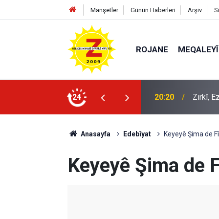
Manşetler
Günün Haberleri
Arşiv
S
ROJANE
MEQALEYÎ
k mü?
24
09:56
Ji Zilm
Anasayfa
Edebîyat
Keyeyê Şima de Fî
Keyeyê Şima de F