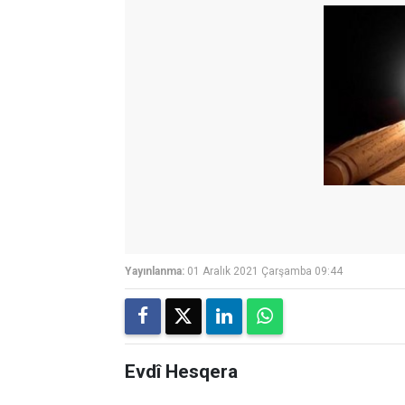
Yayınlanma:
01 Aralık 2021 Çarşamba 09:44
Evdî Hesqera