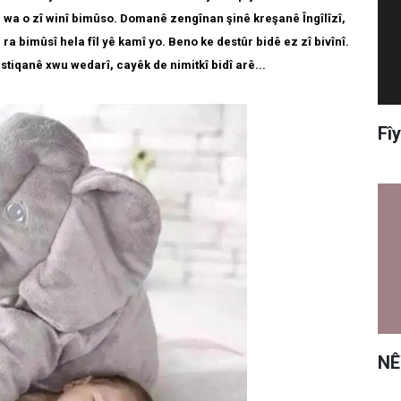
wa o zî winî bimûso. Domanê zengînan şinê kreşanê Îngîlîzî,
n ra bimûsî hela fîl yê kamî yo. Beno ke destûr bidê ez zî bivînî.
istiqanê xwu wedarî, cayêk de nimitkî bidî arê...
Fî
NÊ