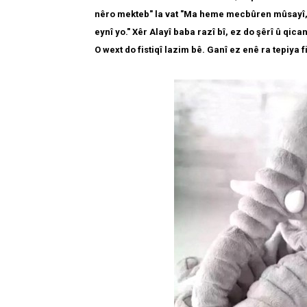
nêro mekteb" la vat "Ma heme mecbûren mûsayî, 
eynî yo." Xêr Alayî baba razî bî, ez do şêrî û qica
O wext do fistiqî lazim bê. Ganî ez enê ra tepiya f