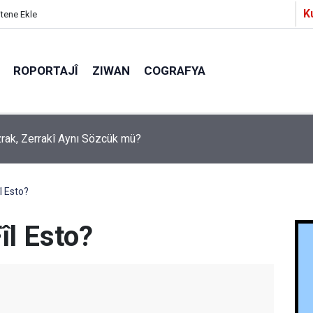
K
itene Ekle
ROPORTAJÎ
ZIWAN
COGRAFYA
a Partîzanan Nimûneyeka Piçûk
l Esto?
îl Esto?