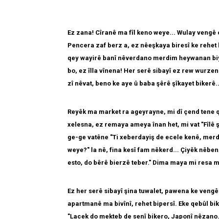
Ez zana! Cîranê ma fîl keno weye... Wulay vengê c
Pencera zaf berz a, ez nêeşkaya biresî ke rehet bi
qey wayirê banî nêverdano merdim heywanan biya
bo, ez îlla vînena! Her serê sibayî ez rew wurz
zî nêvat, beno ke aye û baba şêrê şîkayet bikerê..
Reyêk ma market ra ageyrayne, mi dî çend tene 
xelesna, ez remaya ameya înan het, mi vat "Fîlê 
ge-ge vatêne "Ti xeberdayiş de ecele kenê, merdi
weye?" la nê, fina kesî fam nêkerd... Çiyêk nêben
esto, do bêrê bierzê teber." Dima maya mi resa ma
Ez her serê sibayî şina tuwalet, pawena ke vengê
apartmanê ma bivînî, rehet bipersî. Eke qebûl bike
"Lacek do mekteb de senî bikero, Japonî nêzano. 