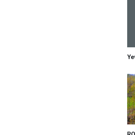
Ye
RO