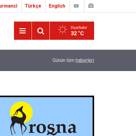
urmancî
Türkçe
English
Diyarbakır
32 °C
16:01
Çapo 3. o Hîrakerde yê Ferhengê Zazakî-Tirkî V
Günün tüm
haberleri