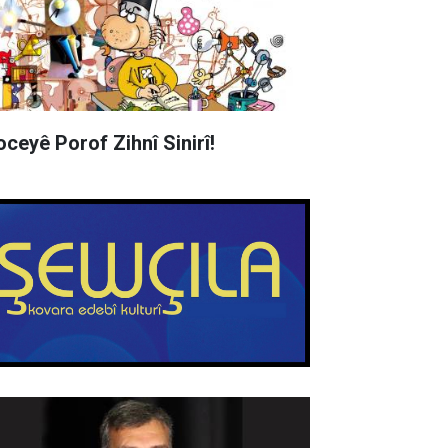
oceyê Porof Zihnî Sinirî!