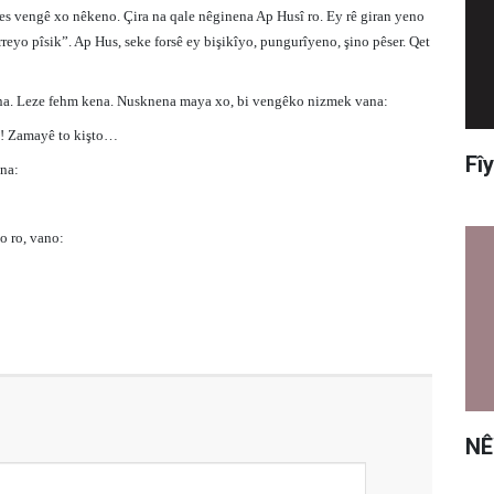
kes vengê xo nêkeno. Çira na qale nêginena Ap Husî ro. Ey rê giran yeno
rreyo pîsik”. Ap Hus, seke forsê ey bişikîyo, pungurîyeno, şino pêser. Qet
na. Leze fehm kena. Nusknena maya xo, bi vengêko nizmek vana:
le! Zamayê to kişto…
Fî
ana:
o ro, vano:
NÊ