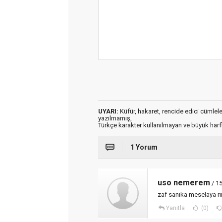
UYARI:
Küfür, hakaret, rencide edici cümleler 
yazılmamış,
Türkçe karakter kullanılmayan ve büyük har
1 Yorum
uso nemerem
/ 1
zaf sanıka meselaya rı
Yanıtla
(0)