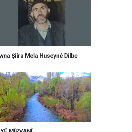
wna Şiîra Mela Huseynê Dilbe
YÊ MÎRVANÎ