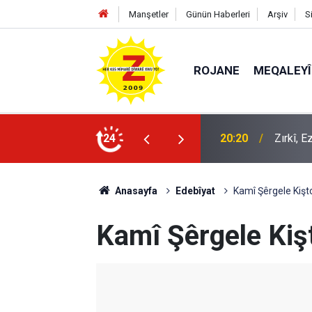
Manşetler
Günün Haberleri
Arşiv
S
ROJANE
MEQALEYÎ
k mü?
24
09:56
Ji Zilm
Anasayfa
Edebîyat
Kamî Şêrgele Kişt
Kamî Şêrgele Kiş