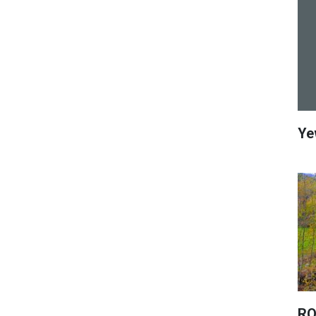
Ye
RO