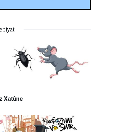
ebîyat
z Xatûne