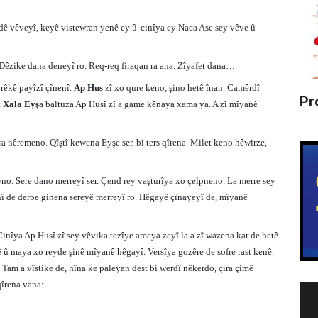
ê vêveyî, keyê vistewran yenê ey û
cinîya ey Naca Ase sey vêve û
 Dêzike dana deneyî ro. Req-req firaqan ra ana. Zîyafet dana…
rêkê payîzî çînenî.
Ap Hus
zî xo qure keno, şino hetê înan. Camêrdî
Pr
.
Xala Eyş
a baltuza Ap Husî zî a game kênaya xama ya. A zî mîyanê
ra nêremeno. Qîştî kewena Eyşe ser, bi ters qîrena. Milet keno hêwirze,
. Sere dano merreyî ser. Çend rey vaşturîya xo çelpneno. La merre sey
ynî de derbe ginena sereyê merreyî ro. Hêgayê çînayeyî de, mîyanê
Cinîya Ap Husî zî sey vêvika tezîye ameya zeyî la a zî wazena kar de hetê
 û maya xo reyde şinê mîyanê hêgayî. Versîya gozêre de sofre rast kenê.
 Tam a vîstike de, hîna ke paleyan dest bi werdî nêkerdo, çira çimê
qîrena vana: