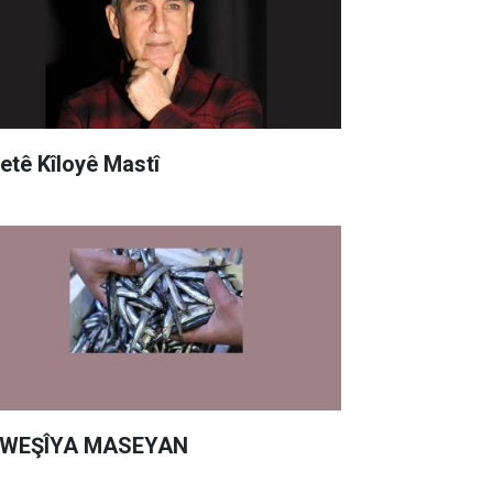
yetê Kîloyê Mastî
WEŞÎYA MASEYAN