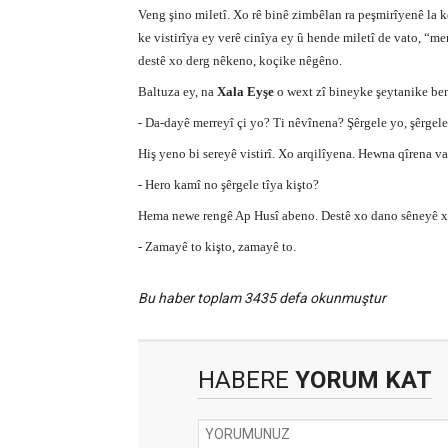
Veng şino miletî. Xo rê binê zimbêlan ra peşmirîyenê la 
ke vistirîya ey verê cinîya ey û hende miletî de vato, “me
destê xo derg nêkeno, koçike nêgêno.
Baltuza ey, na
Xala Eyşe
o wext zî bineyke şeytanike be
- Da-dayê merreyî çi yo? Ti nêvînena? Şêrgele yo, şêrge
Hiş yeno bi sereyê vistirî. Xo arqilîyena. Hewna qîrena v
- Hero kamî no şêrgele tîya kişto?
Hema newe rengê Ap Husî abeno. Destê xo dano sêneyê x
- Zamayê to kişto, zamayê to.
Bu haber toplam 3435 defa okunmuştur
HABERE
YORUM KAT