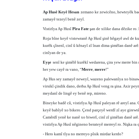
Ap Husê Keyê Hesan
zemano ke zewicêno, hewteyêk bad
zamayê tezeyî benê zeyî.
Vistirîya Ap Husî
Pîra Fate
şan de xilike dana dêzike ro.
Roja bîne keyê vistewranê Ap Husî şinê hêgayê awî de ku
kurêk çînenî, cinî û kênayî zî înan dima şimêlan danê arê
cinîyan de ya.
Eyşe
senî ke şimêlê kurêkî wedarena, çira yew merre bin 
her yew cayê ra vano, “
Merre
,
merre
!”
Ap Hus sey zamayê neweyî, wazeno palewanîya xo binawno
virsikî çindik dano, derba Ap Husî veng ra şina. Axir pe
meydanî de lingê ey benê rep, mireno.
Bineyke badê cû, vistirîya Ap Husî paleyan rê areyî ana. 
keyê babîyê xo bikero. Çend parçeyê werdî zî aye girewtê
Camêrdî yenê ke nanê xo biwerî, cinî zî şimêlan danê arê.
vistirîya Ap Husî nêgineno berateyê merreyî ro. Nişka ra 
- Hero kamî tîya no merreyo pîsik mirdar kerdo?