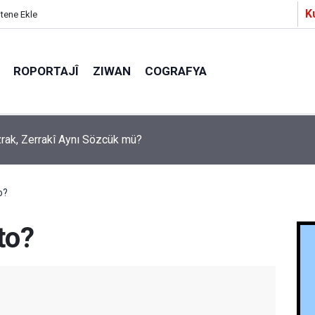
K
itene Ekle
ROPORTAJÎ
ZIWAN
COGRAFYA
a Partîzanan Nimûneyeka Piçûk
o?
to?