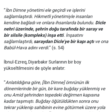
“
İbn Dimne yönetimi ele geçirdi ve işlerini
sağlamlaştırdı. Hikmetli yönetimiyle insanları
kendine bağladı ve onlara ihsanlarda bulundu.
Dicle
nehri üzerinde, şehrin doğu tarafında bir saray ve
bir silsile (kompleks) inşa etti
. İnşaatını
sağlamlaştırdı,
saraydan Dicle’ye bir kapı açtı
ve ona
Babül-Hava adını verdi.
” (s. 54)
İbnul-Ezreq, Diyarbakır Surlarının bir boy
yükseltilmesini de şöyle anlatır:
“
Anlatıldığına göre, [İbn Dimne] ömrünün ilk
dönemlerinde bir gün, bir kare buğday yüklenmiş ve
onu Amid şehrinden tepedeki değirmen kapısına
kadar taşımıştı. Buğday öğütüldükten sonra onu
tekrar yüklenip sahibinin evine götürmek üzere yola