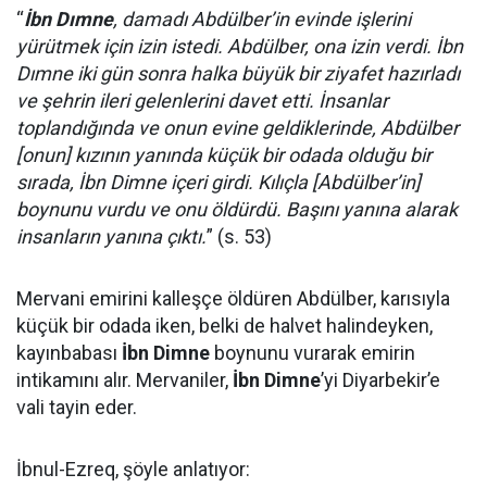
“
İbn Dımne
, damadı Abdülber’in evinde işlerini
yürütmek için izin istedi. Abdülber, ona izin verdi. İbn
Dımne iki gün sonra halka büyük bir ziyafet hazırladı
ve şehrin ileri gelenlerini davet etti. İnsanlar
toplandığında ve onun evine geldiklerinde, Abdülber
[onun] kızının yanında küçük bir odada olduğu bir
sırada, İbn Dimne içeri girdi. Kılıçla [Abdülber’in]
boynunu vurdu ve onu öldürdü. Başını yanına alarak
insanların yanına çıktı.
” (s. 53)
Mervani emirini kalleşçe öldüren Abdülber, karısıyla
küçük bir odada iken, belki de halvet halindeyken,
kayınbabası
İbn Dimne
boynunu vurarak emirin
intikamını alır. Mervaniler,
İbn Dimne
’yi Diyarbekir’e
vali tayin eder.
İbnul-Ezreq, şöyle anlatıyor: