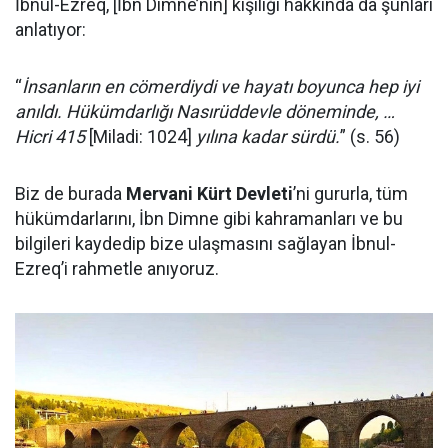
İbnul-Ezreq, [İbn Dimne’nin] kişiliği hakkında da şunları
anlatıyor:
“
İnsanların en cömerdiydi ve hayatı boyunca hep iyi
anıldı. Hükümdarlığı Nasırüddevle döneminde, …
Hicri 415
[Miladi: 1024]
yılına kadar sürdü.
” (s. 56)
Biz de burada
Mervani Kürt Devleti
’ni gururla, tüm
hükümdarlarını, İbn Dimne gibi kahramanları ve bu
bilgileri kaydedip bize ulaşmasını sağlayan İbnul-
Ezreq’i rahmetle anıyoruz.