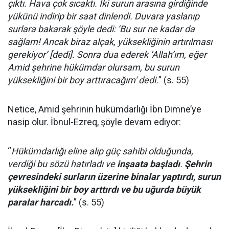
çıktı. Hava çok sıcaktı. İki surun arasına girdiğinde
yükünü indirip bir saat dinlendi. Duvara yaslanıp
surlara bakarak şöyle dedi: ‘Bu sur ne kadar da
sağlam! Ancak biraz alçak, yüksekliğinin artırılması
gerekiyor’ [dedi]. Sonra dua ederek ‘Allah’ım, eğer
Amid şehrine hükümdar olursam, bu surun
yüksekliğini bir boy arttıracağım' dedi.
” (s. 55)
Netice, Amid şehrinin hükümdarlığı İbn Dimne’ye
nasip olur. İbnul-Ezreq, şöyle devam ediyor:
“
Hükümdarlığı eline alıp güç sahibi olduğunda,
verdiği bu sözü hatırladı ve
inşaata başladı
.
Şehrin
çevresindeki surların üzerine binalar yaptırdı, surun
yüksekliğini bir boy arttırdı ve bu uğurda büyük
paralar harcadı.
” (s. 55)