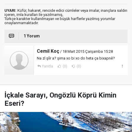
UYARI:
Küfür, hakaret, rencide edici cümleler veya imalar, inançlara saldırı
içeren, imla kuralları ile yazılmamış,
Türkçe karakter kullanılmayan ve büyük harflerle yazılmış yorumlar
onaylanmamaktadır.
1 Yorum
Cemil Koç
/ 18 Mart 2015 Çarşamba 15:28
Na zî şîîr a? şima xo bi xo do heta ça bixapnê?
Yanıtla
(0)
(0)
İçkale Sarayı, Ongözlü Köprü Kimin
Eseri?