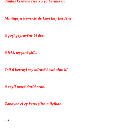
dîmlaş kerdêne rîyê xo yo bermikên.
Mintiqaya bêwexte de kayî kay kerdêne
û goşî geyrayêne bi dest
û fekî, teyşanê şitî...
Telî û kerrayî sey mîrasê bawkalan bî
û xeylî maçê darûberan.
Zanayne çi ey keno şîîra mîlçikan.
...
*