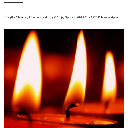
___________
*Na şîîre "Newepel, Rojnameyo Kulturî yo 15 roje, Dîyarbekir, 01-15 Êlule 2012, 1" de weşanîyaya.