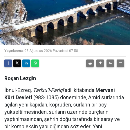
Yayınlanma:
03 Ağustos 2026 Pazartesi 07:58
Roşan Lezgîn
İbnul-Ezreq,
Tarîxu’l-Fariqî
adlı kitabında
Mervani
Kürt Devleti
(983-1085) döneminde, Amid surlarında
açılan yeni kapıdan, köprüden, surların bir boy
yükseltilmesinden, surların üzerinde burçların
yaptırılmasından, şehrin doğu tarafında bir saray ve
bir kompleksin yapıldığından söz eder. Yani