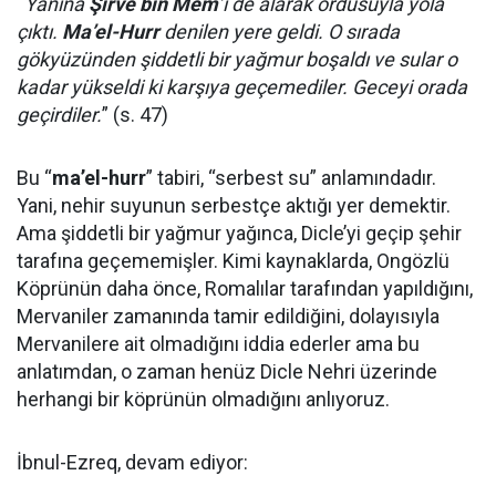
“
Yanına
Şirve bin Mem
’i de alarak ordusuyla yola
çıktı.
Ma’el-Hurr
denilen yere geldi. O sırada
gökyüzünden şiddetli bir yağmur boşaldı ve sular o
kadar yükseldi ki karşıya geçemediler. Geceyi orada
geçirdiler.
” (s. 47)
Bu “
ma’el-hurr
” tabiri, “serbest su” anlamındadır.
Yani, nehir suyunun serbestçe aktığı yer demektir.
Ama şiddetli bir yağmur yağınca, Dicle’yi geçip şehir
tarafına geçememişler. Kimi kaynaklarda, Ongözlü
Köprünün daha önce, Romalılar tarafından yapıldığını,
Mervaniler zamanında tamir edildiğini, dolayısıyla
Mervanilere ait olmadığını iddia ederler ama bu
anlatımdan, o zaman henüz Dicle Nehri üzerinde
herhangi bir köprünün olmadığını anlıyoruz.
İbnul-Ezreq, devam ediyor: