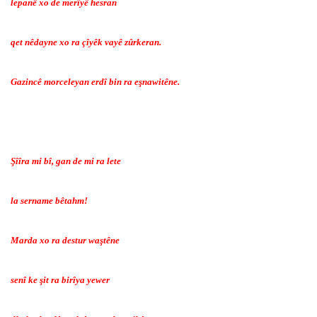
lepanê xo de merîyê hesran
qet nêdayne xo ra çîyêk vayê zûrkeran.
Gazincê morceleyan erdî bin ra eşnawitêne.
Şîîra mi bî, gan de mi ra lete
la sername bêtahm!
Marda xo ra destur waştêne
senî ke şit ra birîya yewer