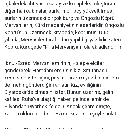
İçkale’deki ihtişamlı saray ve kompleksi oluşturan
diğer harika binalar, surların bir boy yükseltilmesi,
surların üzerindeki birçok burç ve Ongözlü Köprü
Mervanilerin, Kürd medeniyetinin eserleridir. Ongözlü
Köprü’nün üzerindeki kitabede, köprünün 1065
yılında, Mervaniler tarafından yapıldığı yazılıdır zaten.
Köprü, Kürdçede “Pira Mervanîyan” olarak adlandırılır.
İbnul-Ezreq, Mervani emirinin, Halep’e elçiler
göndererek, Hamdani emirinin kızı Sittünnas'ı
kendisine istettiğini, peşin olarak iki yüz bin dirhem
de mehir gönderdiğini anlatır. Kız, evliliğinin
Diyarbekir’de olmasını ister. Bunun üzerine, gelin
kafilesi Ruha’ya ulaştığı haberi gelince, emir de
Silvan’dan Diyarbekir’e gelir. Ancak şehre girişte,
kapıda öldürülür. İbnul-Ezreq, kitabında şöyle anlatır: