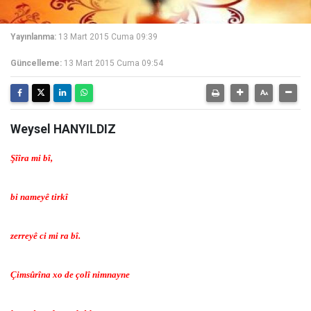
Yayınlanma:
13 Mart 2015 Cuma 09:39
Güncelleme:
13 Mart 2015 Cuma 09:54
Weysel HANYILDIZ
Şîîra mi bî,
bi nameyê tirkî
zerreyê ci mi ra bî.
Çimsûrîna xo de çolî nimnayne