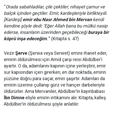
“
Orada sabahladılar, çile çektiler; nihayet çamur ve
balçık içinden geçtiler. Emir, kardeşleriyle birlikteydi.
[Kardeşi]
emir ebu Nasr Ahmed bin Mervan
kendi
kendine şöyle dedi: ‘Eğer Allah bana bu mülkü nasip
ederse, insanların üzerinden geçebileceği
buraya bir
köprü inşa edeceğim
.'
” (Kitapta s. 47)
Vezir
Şerve
(Şerwa veya Serwet) emire ihanet eder,
emirin öldürülmesi için Amid çarşı reisi Abdülber’i
ayartır. O da, adamlarını kapının içine yerleştirir, emir
sur kapısından içeri girerken, en dar noktada, emirin
yüzüne doğru para saçar, emiri şaşırtır. Adamları da
emirin üzerine çullanıp gürz ve hançer darbeleriyle
öldürürler. Ama Mervaniler, Abdülber’in kayınbabası
İbn Dimne
eliyle emirin intikamını alır. Kitapta, kalleş
Abdülber’in öldürülmesi şöyle anlatılır: