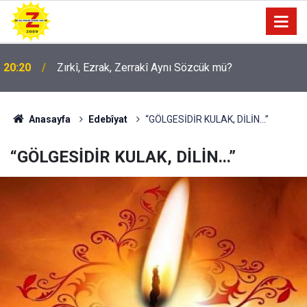
09:56
Ji Zilma Partîzanan Nimûneyeka Piçûk
Anasayfa
Edebîyat
“GÖLGESİDİR KULAK, DİLİN...”
“GÖLGESİDİR KULAK, DİLİN...”