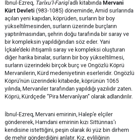
İbnul-Ezreq,
Tarîxu’l-Fariqî
adlı kitabında
Mervani
Kürt Devleti
(983-1085) döneminde, Amid surlarında
açılan yeni kapıdan, köprüden, surların bir boy
yükseltilmesinden, surların üzerinde burçların
yaptırılmasından, şehrin doğu tarafında bir saray ve
bir kompleksin yapıldığından söz eder. Yani
İçkale’deki ihtişamlı saray ve kompleksi oluşturan
diğer harika binalar, surların bir boy yükseltilmesi,
surların üzerindeki birçok burç ve Ongözlü Köprü
Mervanilerin, Kürd medeniyetinin eserleridir. Ongözlü
Köprü’nün üzerindeki kitabede, köprünün 1065
yılında, Mervaniler tarafından yapıldığı yazılıdır zaten.
Köprü, Kürdçede “Pira Mervanîyan” olarak adlandırılır.
İbnul-Ezreq, Mervani emirinin, Halep’e elçiler
göndererek, Hamdani emirinin kızı Sittünnas'ı
kendisine istettiğini, peşin olarak iki yüz bin dirhem
de mehir gönderdiğini anlatır. Kız, evliliğinin