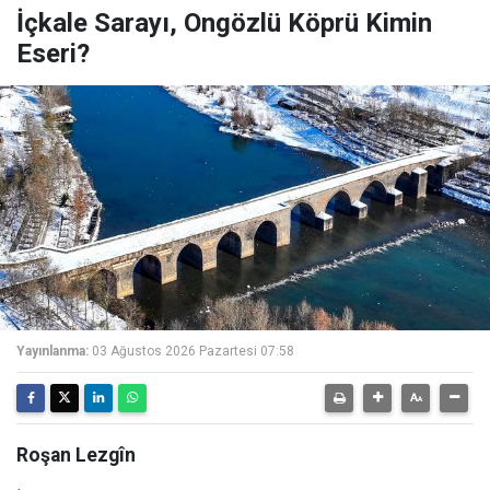
İçkale Sarayı, Ongözlü Köprü Kimin
Eseri?
Yayınlanma:
03 Ağustos 2026 Pazartesi 07:58
Roşan Lezgîn