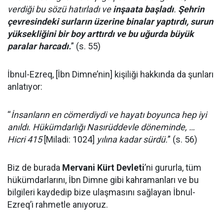
verdiği bu sözü hatırladı ve
inşaata başladı
.
Şehrin
çevresindeki surların üzerine binalar yaptırdı, surun
yüksekliğini bir boy arttırdı ve bu uğurda büyük
paralar harcadı.
” (s. 55)
İbnul-Ezreq, [İbn Dimne’nin] kişiliği hakkında da şunları
anlatıyor:
“
İnsanların en cömerdiydi ve hayatı boyunca hep iyi
anıldı. Hükümdarlığı Nasırüddevle döneminde, …
Hicri 415
[Miladi: 1024]
yılına kadar sürdü.
” (s. 56)
Biz de burada
Mervani Kürt Devleti
’ni gururla, tüm
hükümdarlarını, İbn Dimne gibi kahramanları ve bu
bilgileri kaydedip bize ulaşmasını sağlayan İbnul-
Ezreq’i rahmetle anıyoruz.