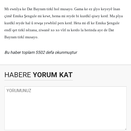
Mi ewnîya ke Dat Bayram tirkî hol musayo. Gama ke ez şîyo keyeyê înan
çimê Emika Şengule mi kewt, hema mi reyde bi kurdkî qisey kerd. Ma pîya
kurdkî reyde hal û rewşa yewbînî pers kerd. Heta mi dî ke Emika Şengule
endî qet tirkî nêzana, ziwanê xo xo vîrî ra kerdo la herinda aye de Dat
Bayram tirkî musayo.
Bu haber toplam 5502 defa okunmuştur
HABERE
YORUM KAT