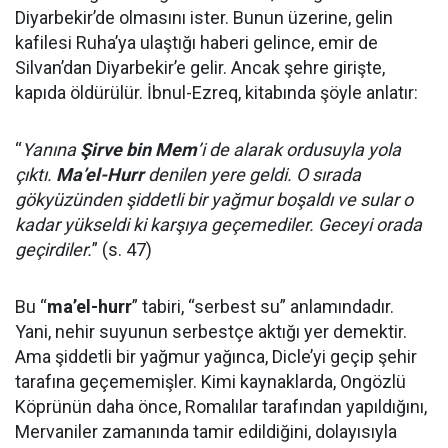
Diyarbekir’de olmasını ister. Bunun üzerine, gelin
kafilesi Ruha’ya ulaştığı haberi gelince, emir de
Silvan’dan Diyarbekir’e gelir. Ancak şehre girişte,
kapıda öldürülür. İbnul-Ezreq, kitabında şöyle anlatır:
“
Yanına
Şirve bin Mem
’i de alarak ordusuyla yola
çıktı.
Ma’el-Hurr
denilen yere geldi. O sırada
gökyüzünden şiddetli bir yağmur boşaldı ve sular o
kadar yükseldi ki karşıya geçemediler. Geceyi orada
geçirdiler.
” (s. 47)
Bu “
ma’el-hurr
” tabiri, “serbest su” anlamındadır.
Yani, nehir suyunun serbestçe aktığı yer demektir.
Ama şiddetli bir yağmur yağınca, Dicle’yi geçip şehir
tarafına geçememişler. Kimi kaynaklarda, Ongözlü
Köprünün daha önce, Romalılar tarafından yapıldığını,
Mervaniler zamanında tamir edildiğini, dolayısıyla