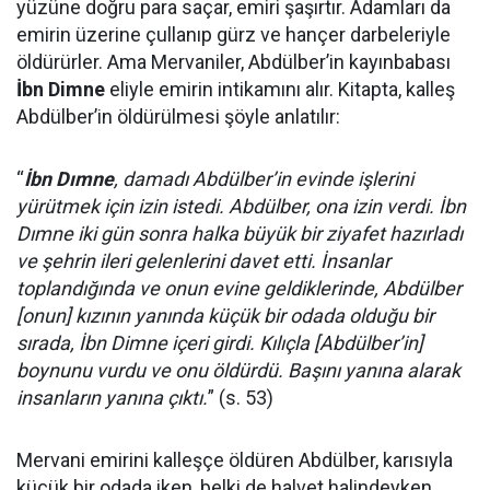
yüzüne doğru para saçar, emiri şaşırtır. Adamları da
emirin üzerine çullanıp gürz ve hançer darbeleriyle
öldürürler. Ama Mervaniler, Abdülber’in kayınbabası
İbn Dimne
eliyle emirin intikamını alır. Kitapta, kalleş
Abdülber’in öldürülmesi şöyle anlatılır:
“
İbn Dımne
, damadı Abdülber’in evinde işlerini
yürütmek için izin istedi. Abdülber, ona izin verdi. İbn
Dımne iki gün sonra halka büyük bir ziyafet hazırladı
ve şehrin ileri gelenlerini davet etti. İnsanlar
toplandığında ve onun evine geldiklerinde, Abdülber
[onun] kızının yanında küçük bir odada olduğu bir
sırada, İbn Dimne içeri girdi. Kılıçla [Abdülber’in]
boynunu vurdu ve onu öldürdü. Başını yanına alarak
insanların yanına çıktı.
” (s. 53)
Mervani emirini kalleşçe öldüren Abdülber, karısıyla
küçük bir odada iken, belki de halvet halindeyken,