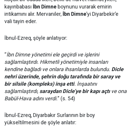
kayınbabası
İbn Dimne
boynunu vurarak emirin
intikamını alır. Mervaniler,
İbn Dimne
’yi Diyarbekir’e
vali tayin eder.
İbnul-Ezreq, şöyle anlatıyor:
“
İbn Dimne yönetimi ele geçirdi ve işlerini
sağlamlaştırdı. Hikmetli yönetimiyle insanları
kendine bağladı ve onlara ihsanlarda bulundu.
Dicle
nehri üzerinde, şehrin doğu tarafında bir saray ve
bir silsile (kompleks) inşa etti
. İnşaatını
sağlamlaştırdı,
saraydan Dicle’ye bir kapı açtı
ve ona
Babül-Hava adını verdi.
” (s. 54)
İbnul-Ezreq, Diyarbakır Surlarının bir boy
yükseltilmesini de şöyle anlatır: