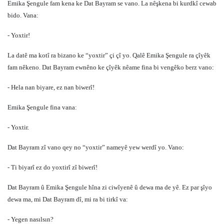
Emika Şengule fam kena ke Dat Bayram se vano. La nêşkena bi kurdkî cewab
bido. Vana:
- Yoxtir!
La datê ma kotî ra bizano ke “yoxtir” çi çî yo. Qalê Emika Şengule ra çîyêk
fam nêkeno. Dat Bayram ewnêno ke çîyêk nêame fina bi vengêko berz vano:
- Hela nan biyare, ez nan biwerî!
Emika Şengule fina vana:
- Yoxtir.
Dat Bayram zî vano qey no “yoxtir” nameyê yew werdî yo. Vano:
- Ti biyarî ez do yoxtirî zî biwerî!
Dat Bayram û Emika Şengule hîna zi ciwîyenê û dewa ma de yê. Ez par şîyo
dewa ma, mi Dat Bayram dî, mi ra bi tirkî va:
- Yegen nasılsın?