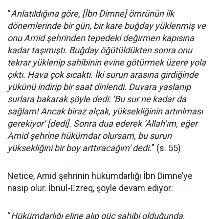
“
Anlatıldığına göre, [İbn Dimne] ömrünün ilk
dönemlerinde bir gün, bir kare buğday yüklenmiş ve
onu Amid şehrinden tepedeki değirmen kapısına
kadar taşımıştı. Buğday öğütüldükten sonra onu
tekrar yüklenip sahibinin evine götürmek üzere yola
çıktı. Hava çok sıcaktı. İki surun arasına girdiğinde
yükünü indirip bir saat dinlendi. Duvara yaslanıp
surlara bakarak şöyle dedi: ‘Bu sur ne kadar da
sağlam! Ancak biraz alçak, yüksekliğinin artırılması
gerekiyor’ [dedi]. Sonra dua ederek ‘Allah’ım, eğer
Amid şehrine hükümdar olursam, bu surun
yüksekliğini bir boy arttıracağım' dedi.
” (s. 55)
Netice, Amid şehrinin hükümdarlığı İbn Dimne’ye
nasip olur. İbnul-Ezreq, şöyle devam ediyor:
“
Hükümdarlığı eline alıp güç sahibi olduğunda,