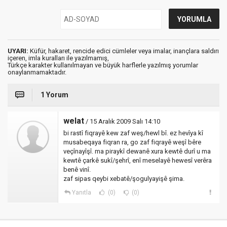
UYARI:
Küfür, hakaret, rencide edici cümleler veya imalar, inançlara saldırı
içeren, imla kuralları ile yazılmamış,
Türkçe karakter kullanılmayan ve büyük harflerle yazılmış yorumlar
onaylanmamaktadır.
1 Yorum
welat
/ 15 Aralık 2009 Salı 14:10
bi rastî fiqrayê kew zaf weş/hewl bî. ez hevîya kî
musabeqaya fiqran ra, go zaf fiqrayê weşî bêre
veçînayîşî. ma piraykî dewanê xura kewtê durî u ma
kewtê çarkê sukî/şehrî, enî meselayê hewesî verêra
benê vinî.
zaf sipas qeybi xebatê/şogulyayişê şima.
Yanıtla
(0)
(0)