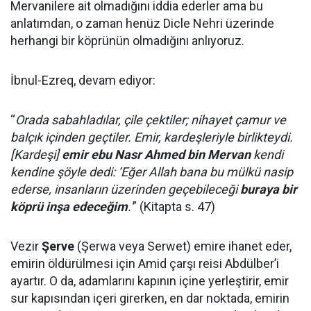
Mervanilere ait olmadığını iddia ederler ama bu
anlatımdan, o zaman henüz Dicle Nehri üzerinde
herhangi bir köprünün olmadığını anlıyoruz.
İbnul-Ezreq, devam ediyor:
“
Orada sabahladılar, çile çektiler; nihayet çamur ve
balçık içinden geçtiler. Emir, kardeşleriyle birlikteydi.
[Kardeşi]
emir ebu Nasr Ahmed bin Mervan
kendi
kendine şöyle dedi: ‘Eğer Allah bana bu mülkü nasip
ederse, insanların üzerinden geçebileceği
buraya bir
köprü inşa edeceğim
.'
” (Kitapta s. 47)
Vezir
Şerve
(Şerwa veya Serwet) emire ihanet eder,
emirin öldürülmesi için Amid çarşı reisi Abdülber’i
ayartır. O da, adamlarını kapının içine yerleştirir, emir
sur kapısından içeri girerken, en dar noktada, emirin