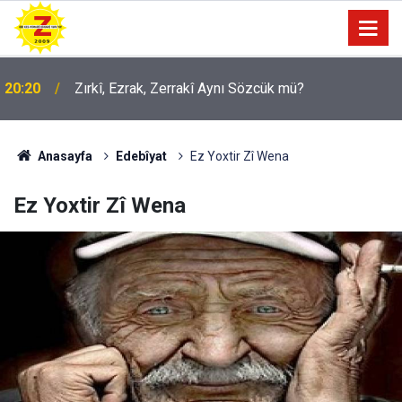
20:20
Zırkî, Ezrak, Zerrakî Aynı Sözcük mü?
Anasayfa
Edebîyat
Ez Yoxtir Zî Wena
Ez Yoxtir Zî Wena