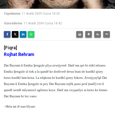
Yayınlanma:
11 Aralık 2009 Cuma 18:35
Güncelleme:
11 Aralık 2009 Cuma 18:42
[Fiqra]
Rojhat Behram
Dat Bayram û Emika Şengule pîya zewijyenê. Datê ma qet bi tirkî nêzano.
Emika Şengule zî tirk a la qandê ke dorûverê dewa înan de kurdkî qisey
beno kurdkî fam kena. La nêşkena bi kurdkî qisey bikero. Zewijyayîşê Dat
Bayram û Emika Şengule ra pey Dat Bayram rojêk şono pesî (malî) ver û
qandê werdê mîyanrocî agêreno keye. Datê ma veyşanîye ra keno ke bimro.
Dat Bayram bi lez vano:
- Hela mi rê nan bîyare.