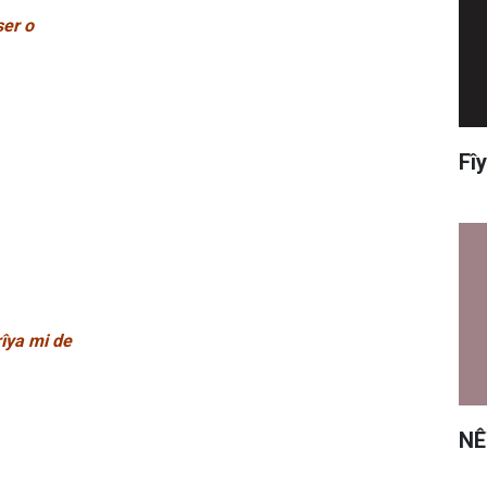
ser o
Fî
rîya mi de
NÊ