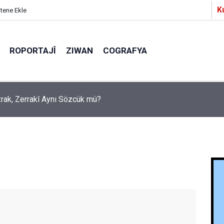
K
itene Ekle
ROPORTAJÎ
ZIWAN
COGRAFYA
a Partîzanan Nimûneyeka Piçûk