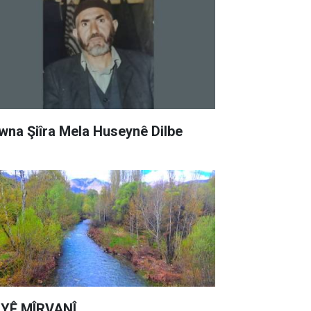
wna Şiîra Mela Huseynê Dilbe
YÊ MÎRVANÎ