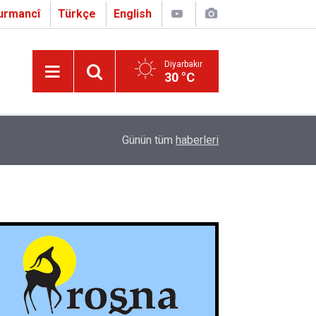
urmancî
Türkçe
English
Diyarbakır
30 °C
16:01
Çapo 3. o Hîrakerde yê Ferhengê Zazakî-Tirkî V
Günün tüm
haberleri