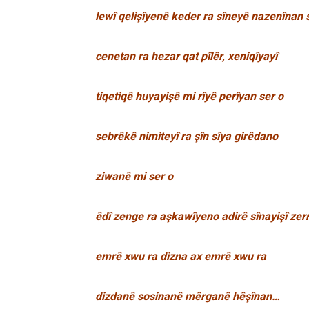
lewî qelişîyenê keder ra sîneyê nazenînan 
cenetan ra hezar qat pîlêr, xeniqîyayî
tiqetiqê huyayişê mi rîyê perîyan ser o
sebrêkê nimiteyî ra şîn sîya girêdano
ziwanê mi ser o
êdî zenge ra aşkawîyeno adirê sînayişî zer
emrê xwu ra dizna ax emrê xwu ra
dizdanê sosinanê mêrganê hêşînan…