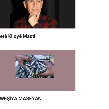
yetê Kîloyê Mastî
WEŞÎYA MASEYAN