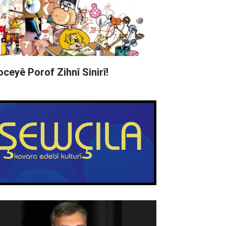
oceyê Porof Zihnî Sinirî!