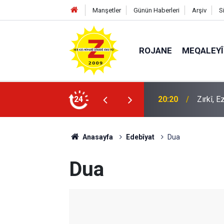
Manşetler
Günün Haberleri
Arşiv
S
ROJANE
MEQALEYÎ
k mü?
24
09:56
Ji Zilm
Anasayfa
Edebîyat
Dua
Dua