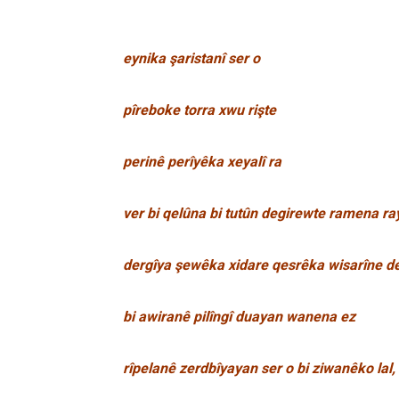
eynika şaristanî ser o
pîreboke torra xwu rişte
perinê perîyêka xeyalî ra
ver bi qelûna bi tutûn degirewte ramena ra
dergîya şewêka xidare qesrêka wisarîne d
bi awiranê pilîngî duayan wanena ez
rîpelanê zerdbîyayan ser o bi ziwanêko lal