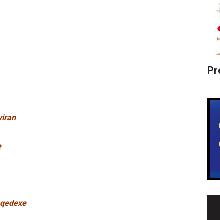
Pr
yiran
e
, qedexe