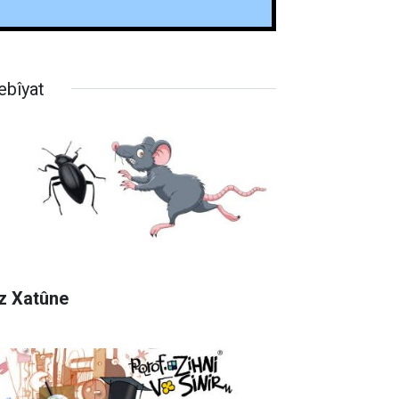
ebîyat
z Xatûne