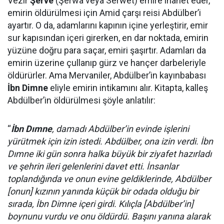
Vezir
Şerve
(Şerwa veya Serwet) emire ihanet eder,
emirin öldürülmesi için Amid çarşı reisi Abdülber’i
ayartır. O da, adamlarını kapının içine yerleştirir, emir
sur kapısından içeri girerken, en dar noktada, emirin
yüzüne doğru para saçar, emiri şaşırtır. Adamları da
emirin üzerine çullanıp gürz ve hançer darbeleriyle
öldürürler. Ama Mervaniler, Abdülber’in kayınbabası
İbn Dimne
eliyle emirin intikamını alır. Kitapta, kalleş
Abdülber’in öldürülmesi şöyle anlatılır:
“
İbn Dımne
, damadı Abdülber’in evinde işlerini
yürütmek için izin istedi. Abdülber, ona izin verdi. İbn
Dımne iki gün sonra halka büyük bir ziyafet hazırladı
ve şehrin ileri gelenlerini davet etti. İnsanlar
toplandığında ve onun evine geldiklerinde, Abdülber
[onun] kızının yanında küçük bir odada olduğu bir
sırada, İbn Dimne içeri girdi. Kılıçla [Abdülber’in]
boynunu vurdu ve onu öldürdü. Başını yanına alarak