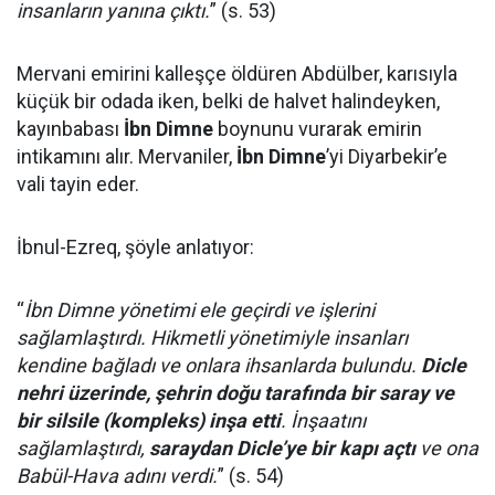
insanların yanına çıktı.
” (s. 53)
Mervani emirini kalleşçe öldüren Abdülber, karısıyla
küçük bir odada iken, belki de halvet halindeyken,
kayınbabası
İbn Dimne
boynunu vurarak emirin
intikamını alır. Mervaniler,
İbn Dimne
’yi Diyarbekir’e
vali tayin eder.
İbnul-Ezreq, şöyle anlatıyor:
“
İbn Dimne yönetimi ele geçirdi ve işlerini
sağlamlaştırdı. Hikmetli yönetimiyle insanları
kendine bağladı ve onlara ihsanlarda bulundu.
Dicle
nehri üzerinde, şehrin doğu tarafında bir saray ve
bir silsile (kompleks) inşa etti
. İnşaatını
sağlamlaştırdı,
saraydan Dicle’ye bir kapı açtı
ve ona
Babül-Hava adını verdi.
” (s. 54)