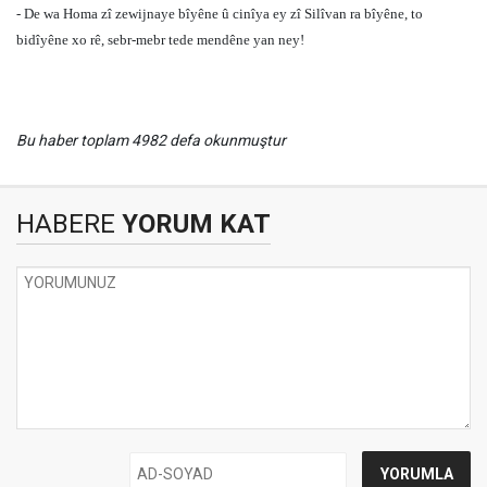
- De wa Homa zî zewijnaye bîyêne û cinîya ey zî Silîvan ra bîyêne, to
bidîyêne xo rê, sebr-mebr tede mendêne yan ney!
Bu haber toplam 4982 defa okunmuştur
HABERE
YORUM KAT