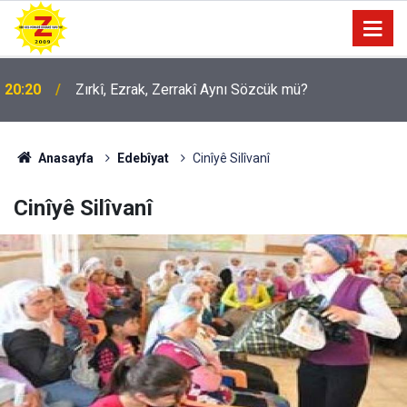
20:20
Zırkî, Ezrak, Zerrakî Aynı Sözcük mü?
Anasayfa
Edebîyat
Cinîyê Silîvanî
Cinîyê Silîvanî