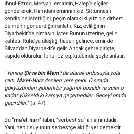
İbnul-Ezreq, Mervani emirinin, Halep’e elçiler
göndererek, Hamdani emirinin kızı Sittünnas'ı
kendisine istettiğini, peşin olarak iki yüz bin dirhem
de mehir gönderdiğini anlatır. Kız, evliliğinin
Diyarbekir’de olmasını ister. Bunun üzerine, gelin
kafilesi Ruha’ya ulaştığı haberi gelince, emir de
Silvan’dan Diyarbekir’e gelir. Ancak şehre girişte,
kapıda öldürülür. İbnul-Ezreq, kitabında şöyle anlatır:
“
Yanına
Şirve bin Mem
’i de alarak ordusuyla yola
çıktı.
Ma’el-Hurr
denilen yere geldi. O sırada
gökyüzünden şiddetli bir yağmur boşaldı ve sular o
kadar yükseldi ki karşıya geçemediler. Geceyi orada
geçirdiler.
” (s. 47)
Bu “
ma’el-hurr
” tabiri, “serbest su” anlamındadır.
Yani, nehir suyunun serbestçe aktığı yer demektir.