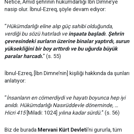
Netice, Amid şehrinin hükümdarlığı İbn Dimne’ye
nasip olur. İbnul-Ezreq, şöyle devam ediyor:
“
Hükümdarlığı eline alıp güç sahibi olduğunda,
verdiği bu sözü hatırladı ve
inşaata başladı
.
Şehrin
çevresindeki surların üzerine binalar yaptırdı, surun
yüksekliğini bir boy arttırdı ve bu uğurda büyük
paralar harcadı.
” (s. 55)
İbnul-Ezreq, [İbn Dimne’nin] kişiliği hakkında da şunları
anlatıyor:
“
İnsanların en cömerdiydi ve hayatı boyunca hep iyi
anıldı. Hükümdarlığı Nasırüddevle döneminde, …
Hicri 415
[Miladi: 1024]
yılına kadar sürdü.
” (s. 56)
Biz de burada
Mervani Kürt Devleti
’ni gururla, tüm