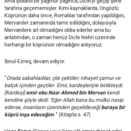
Ama şiddetli bir yağmur yağınca, Dicle’yi geçip şehir
tarafına geçememişler. Kimi kaynaklarda, Ongözlü
Köprünün daha önce, Romalılar tarafından yapıldığını,
Mervaniler zamanında tamir edildiğini, dolayısıyla
Mervanilere ait olmadığını iddia ederler ama bu
anlatımdan, o zaman henüz Dicle Nehri üzerinde
herhangi bir köprünün olmadığını anlıyoruz.
İbnul-Ezreq, devam ediyor:
“
Orada sabahladılar, çile çektiler; nihayet çamur ve
balçık içinden geçtiler. Emir, kardeşleriyle birlikteydi.
[Kardeşi]
emir ebu Nasr Ahmed bin Mervan
kendi
kendine şöyle dedi: ‘Eğer Allah bana bu mülkü nasip
ederse, insanların üzerinden geçebileceği
buraya bir
köprü inşa edeceğim
.'
” (Kitapta s. 47)