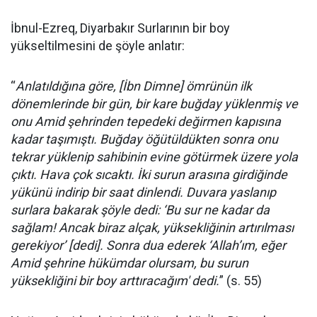
İbnul-Ezreq, Diyarbakır Surlarının bir boy
yükseltilmesini de şöyle anlatır:
“
Anlatıldığına göre, [İbn Dimne] ömrünün ilk
dönemlerinde bir gün, bir kare buğday yüklenmiş ve
onu Amid şehrinden tepedeki değirmen kapısına
kadar taşımıştı. Buğday öğütüldükten sonra onu
tekrar yüklenip sahibinin evine götürmek üzere yola
çıktı. Hava çok sıcaktı. İki surun arasına girdiğinde
yükünü indirip bir saat dinlendi. Duvara yaslanıp
surlara bakarak şöyle dedi: ‘Bu sur ne kadar da
sağlam! Ancak biraz alçak, yüksekliğinin artırılması
gerekiyor’ [dedi]. Sonra dua ederek ‘Allah’ım, eğer
Amid şehrine hükümdar olursam, bu surun
yüksekliğini bir boy arttıracağım' dedi.
” (s. 55)