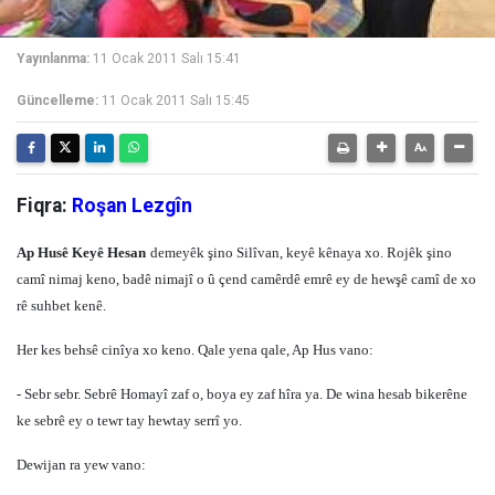
Yayınlanma:
11 Ocak 2011 Salı 15:41
Güncelleme:
11 Ocak 2011 Salı 15:45
Fiqra:
Roşan Lezgîn
Ap Husê Keyê Hesan
demeyêk şino Silîvan, keyê kênaya xo. Rojêk şino
camî nimaj keno, badê nimajî o û çend camêrdê emrê ey de hewşê camî de xo
rê suhbet kenê.
Her kes behsê cinîya xo keno. Qale yena qale, Ap Hus vano:
- Sebr sebr. Sebrê Homayî zaf o, boya ey zaf hîra ya. De wina hesab bikerêne
ke sebrê ey o tewr tay hewtay serrî yo.
Dewijan ra yew vano: