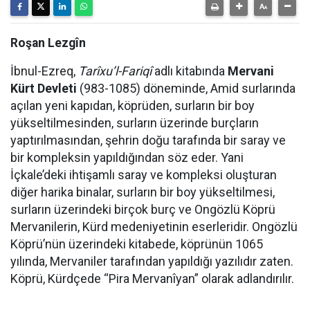
Roşan Lezgîn
İbnul-Ezreq,
Tarîxu’l-Fariqî
adlı kitabında
Mervani
Kürt Devleti
(983-1085) döneminde, Amid surlarında
açılan yeni kapıdan, köprüden, surların bir boy
yükseltilmesinden, surların üzerinde burçların
yaptırılmasından, şehrin doğu tarafında bir saray ve
bir kompleksin yapıldığından söz eder. Yani
İçkale’deki ihtişamlı saray ve kompleksi oluşturan
diğer harika binalar, surların bir boy yükseltilmesi,
surların üzerindeki birçok burç ve Ongözlü Köprü
Mervanilerin, Kürd medeniyetinin eserleridir. Ongözlü
Köprü’nün üzerindeki kitabede, köprünün 1065
yılında, Mervaniler tarafından yapıldığı yazılıdır zaten.
Köprü, Kürdçede “Pira Mervanîyan” olarak adlandırılır.