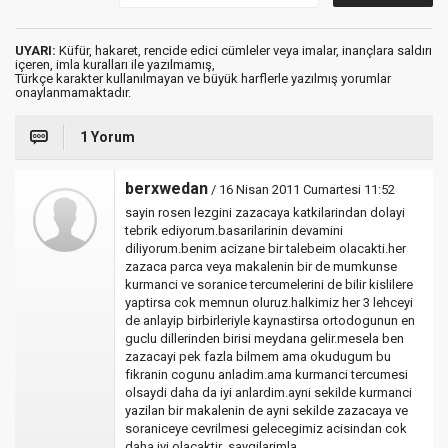
UYARI:
Küfür, hakaret, rencide edici cümleler veya imalar, inançlara saldırı
içeren, imla kuralları ile yazılmamış,
Türkçe karakter kullanılmayan ve büyük harflerle yazılmış yorumlar
onaylanmamaktadır.
1 Yorum
berxwedan
/ 16 Nisan 2011 Cumartesi 11:52
sayin rosen lezgini zazacaya katkilarindan dolayi
tebrik ediyorum.basarilarinin devamini
diliyorum.benim acizane bir talebeim olacakti.her
zazaca parca veya makalenin bir de mumkunse
kurmanci ve soranice tercumelerini de bilir kislilere
yaptirsa cok memnun oluruz.halkimiz her 3 lehceyi
de anlayip birbirleriyle kaynastirsa ortodogunun en
guclu dillerinden birisi meydana gelir.mesela ben
zazacayi pek fazla bilmem ama okudugum bu
fikranin cogunu anladim.ama kurmanci tercumesi
olsaydi daha da iyi anlardim.ayni sekilde kurmanci
yazilan bir makalenin de ayni sekilde zazacaya ve
soraniceye cevrilmesi gelecegimiz acisindan cok
daha iyi olacaktir .saygilarimla