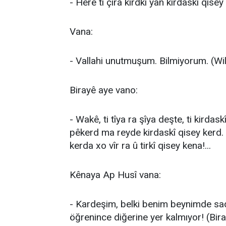
- Herê ti çira kirdkî yan kirdaskî qisey
Vana:
- Vallahi unutmuşum. Bilmiyorum. (Wil
Birayê aye vano:
- Wakê, ti tîya ra şîya deşte, ti kirdas
pêkerd ma reyde kirdaskî qisey kerd. 
kerda xo vîr ra û tirkî qisey kena!...
Kênaya Ap Husî vana:
- Kardeşim, belki benim beynimde sade
öğrenince diğerine yer kalmıyor! (Bi