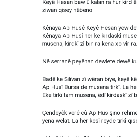
Keyê Hesan baw û kalan ra hur kird ê.
ziwan qisey nêbeno.
Kênaya Ap Husê Keyê Hesan yew dewa
Kênaya Ap Husî her ke kirdaskî musena
musena, kirdkî zî bin ra kena xo vîr ra
Nê serranê peyênan dewlete dewê kurd
Badê ke Silîvan zî wêran bîye, keyê 
Ap Husî Bursa de musena tirkî. La her 
Eke tirkî tam musena, êdî kirdaskî zî b
Çendeyêk verê cû Ap Hus şino rehmet
yena welat. La her kesî reyde tirkî q