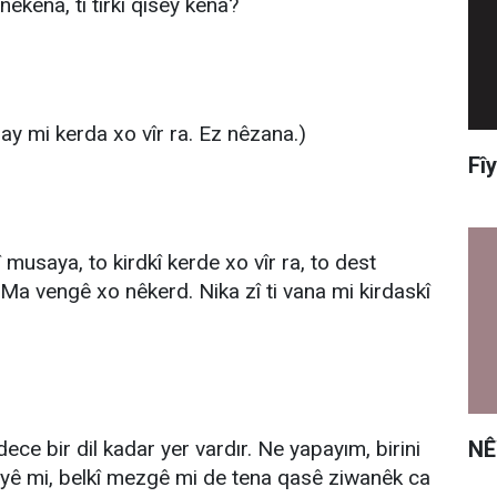
 nêkena, ti tirkî qisey kena?
ay mi kerda xo vîr ra. Ez nêzana.)
Fî
kî musaya, to kirdkî kerde xo vîr ra, to dest
Ma vengê xo nêkerd. Nika zî ti vana mi kirdaskî
NÊ
ce bir dil kadar yer vardır. Ne yapayım, birini
rayê mi, belkî mezgê mi de tena qasê ziwanêk ca