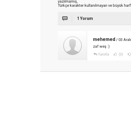
yazılmamış,
Türkçe karakter kullanılmayan ve büyük har
1 Yorum
mehemed
/ 03 Aral
zaf weş :)
Yanıtla
(0)