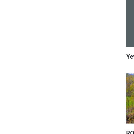
Ye
RO