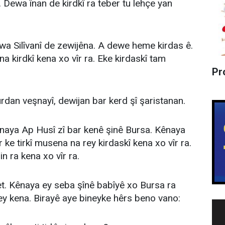
 Dewa înan de kirdkî ra teber tu lehçe yan
 Silîvanî de zewijêna. A dewe heme kirdas ê.
 kirdkî kena xo vîr ra. Eke kirdaskî tam
Pr
.
an veşnayî, dewijan bar kerd şî şaristanan.
kênaya Ap Husî zî bar kenê şinê Bursa. Kênaya
ke tirkî musena na rey kirdaskî kena xo vîr ra.
in ra kena xo vîr ra.
. Kênaya ey seba şînê babîyê xo Bursa ra
isey kena. Birayê aye bineyke hêrs beno vano: