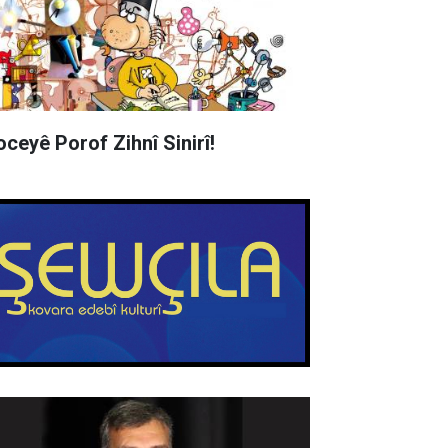
oceyê Porof Zihnî Sinirî!