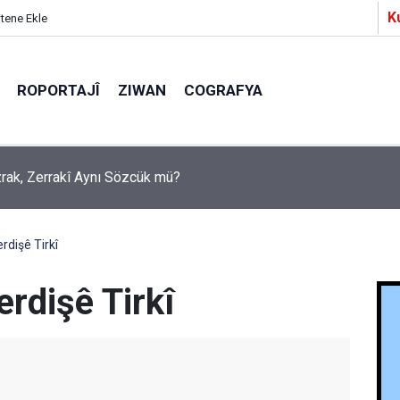
K
itene Ekle
ROPORTAJÎ
ZIWAN
COGRAFYA
a Partîzanan Nimûneyeka Piçûk
dişê Tirkî
rdişê Tirkî