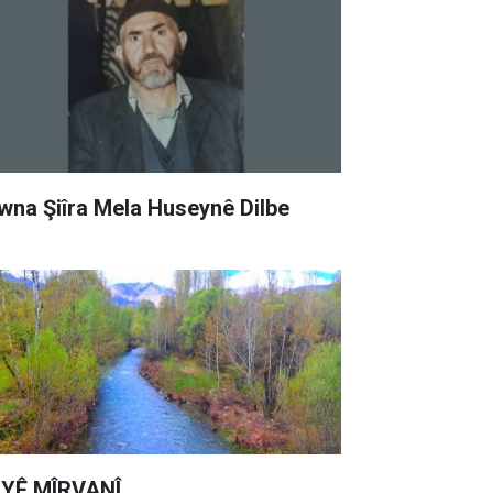
wna Şiîra Mela Huseynê Dilbe
YÊ MÎRVANÎ