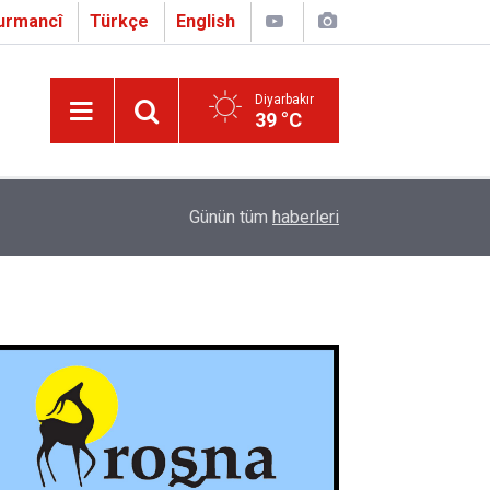
urmancî
Türkçe
English
Diyarbakır
39 °C
16:01
Çapo 3. o Hîrakerde yê Ferhengê Zazakî-Tirkî V
Günün tüm
haberleri