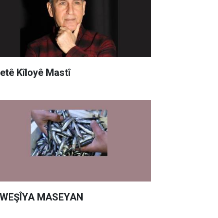
yetê Kîloyê Mastî
WEŞÎYA MASEYAN