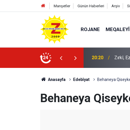
Manşetler
Günün Haberleri
Arşiv
S
ROJANE
MEQALEYÎ
k mü?
24
09:56
Ji Zilm
Anasayfa
Edebîyat
Behaneya Qiseyker
Behaneya Qiseyke