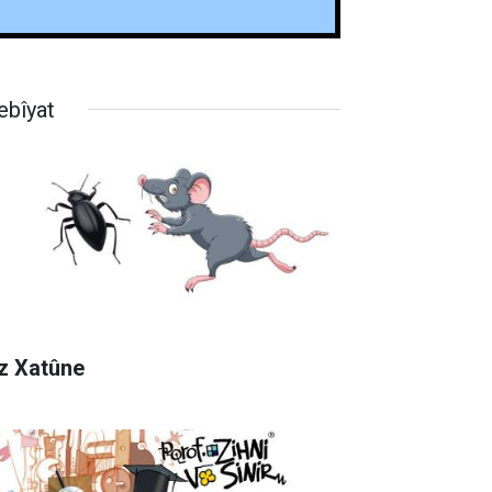
ebîyat
z Xatûne