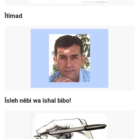
Îtîmad
Îsleh nêbi wa îshal bibo!