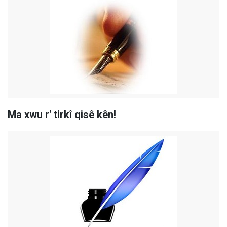
Ma xwu r' tirkî qisê kên!