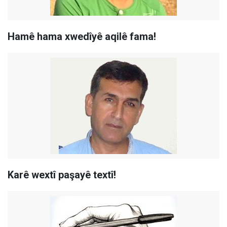
Hamê hama xwedîyê aqilê fama!
Karê wextî paşayê textî!