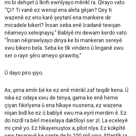
mi bi dehşet û îkrih ewnîyayo mêrikî ra. Qîrayo vato
“Çi? Ti vanê ez wenişî ena aleta gêjan? Qey ti
wazenê ez eno karê şeytanî ena mankere dir
micadele bikerî? Însan seba enê îcadanê tewşan
nêameyo xeleqnayiş.” Babîyê mi dewam kerdo vato
“Însan nêşirawîyayo dinya ke bi mankeran sereyê
xwu bikero bela. Seba ke tîk vindero û linganê xwu
ser o rayir şêro ameyo şirawitiş.”
Û dayo piro şiyo.
Ax, şima emîn bê ke ez enê mêrikî zaf teqdîr kena. Û
nika ez odaya xwu de tenya, gama ke enê heme
çiyan fikirîyena û ena hîkaye nusnena, ez wazena
nîşan bidî ke ez û babîyê xwu ma eynî merdim ê. Ez
do nizdî ra bêrî meselaya daktîloyî ser zî. La eceleyê
mi çinê yo. Ez hîkayenuştox a, pîlot nîya. Ez kokpîtê
yew teyareyê ke saete de bi 250 mîl şino, Atlantîk ra