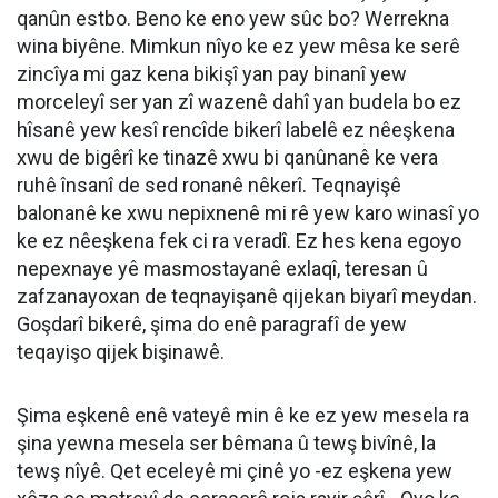
qanûn estbo. Beno ke eno yew sûc bo? Werrekna
wina biyêne. Mimkun nîyo ke ez yew mêsa ke serê
zincîya mi gaz kena bikişî yan pay binanî yew
morceleyî ser yan zî wazenê dahî yan budela bo ez
hîsanê yew kesî rencîde bikerî labelê ez nêeşkena
xwu de bigêrî ke tinazê xwu bi qanûnanê ke vera
ruhê însanî de sed ronanê nêkerî. Teqnayişê
balonanê ke xwu nepixnenê mi rê yew karo winasî yo
ke ez nêeşkena fek ci ra veradî. Ez hes kena egoyo
nepexnaye yê masmostayanê exlaqî, teresan û
zafzanayoxan de teqnayişanê qijekan biyarî meydan.
Goşdarî bikerê, şima do enê paragrafî de yew
teqayişo qijek bişinawê.
Şima eşkenê enê vateyê min ê ke ez yew mesela ra
şina yewna mesela ser bêmana û tewş bivînê, la
tewş nîyê. Qet eceleyê mi çinê yo -ez eşkena yew