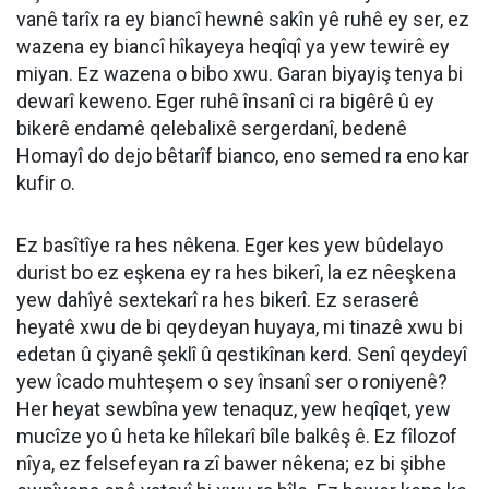
vanê tarîx ra ey biancî hewnê sakîn yê ruhê ey ser, ez
wazena ey biancî hîkayeya heqîqî ya yew tewirê ey
miyan. Ez wazena o bibo xwu. Garan biyayiş tenya bi
dewarî keweno. Eger ruhê însanî ci ra bigêrê û ey
bikerê endamê qelebalixê sergerdanî, bedenê
Homayî do dejo bêtarîf bianco, eno semed ra eno kar
kufir o.
Ez basîtîye ra hes nêkena. Eger kes yew bûdelayo
durist bo ez eşkena ey ra hes bikerî, la ez nêeşkena
yew dahîyê sextekarî ra hes bikerî. Ez seraserê
heyatê xwu de bi qeydeyan huyaya, mi tinazê xwu bi
edetan û çiyanê şeklî û qestikînan kerd. Senî qeydeyî
yew îcado muhteşem o sey însanî ser o roniyenê?
Her heyat sewbîna yew tenaquz, yew heqîqet, yew
mucîze yo û heta ke hîlekarî bîle balkêş ê. Ez fîlozof
nîya, ez felsefeyan ra zî bawer nêkena; ez bi şibhe