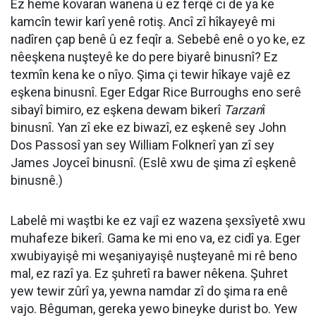
Ez heme kovaran wanena û ez ferqê ci de ya ke
kamcîn tewir karî yenê rotiş. Ancî zî hîkayeyê mi
nadîren çap benê û ez feqîr a. Sebebê enê o yo ke, ez
nêeşkena nuşteyê ke do pere biyarê binusnî? Ez
texmîn kena ke o nîyo. Şima çi tewir hîkaye vajê ez
eşkena binusnî. Eger Edgar Rice Burroughs eno serê
sibayî bimiro, ez eşkena dewam bikerî
Tarzan
î
binusnî. Yan zî eke ez biwazî, ez eşkenê sey John
Dos Passosî yan sey William Folknerî yan zî sey
James Joyceî binusnî. (Eslê xwu de şima zî eşkenê
binusnê.)
Labelê mi waştbi ke ez vajî ez wazena şexsîyetê xwu
muhafeze bikerî. Gama ke mi eno va, ez cidî ya. Eger
xwubiyayişê mi weşaniyayişê nuşteyanê mi rê beno
mal, ez razî ya. Ez şuhretî ra bawer nêkena. Şuhret
yew tewir zûrî ya, yewna namdar zî do şima ra enê
vajo. Bêguman, gereka yewo bineyke durist bo. Yew