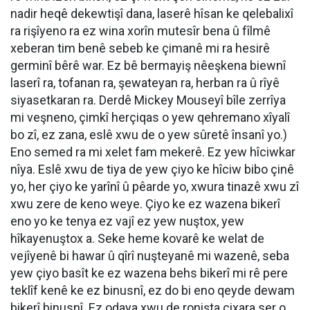
nadir heqê dekewtişî dana, laserê hîsan ke qelebalixî
ra rişîyeno ra ez wina xorîn mutesîr bena û fîlmê
xeberan tim benê sebeb ke çimanê mi ra hesirê
germinî bêrê war. Ez bê bermayiş nêeşkena biewnî
laserî ra, tofanan ra, şewateyan ra, herban ra û rîyê
siyasetkaran ra. Derdê Mickey Mouseyî bîle zerrîya
mi veşneno, çimkî herçiqas o yew qehremano xîyalî
bo zî, ez zana, eslê xwu de o yew sûretê însanî yo.)
Eno semed ra mi xelet fam mekerê. Ez yew hîciwkar
nîya. Eslê xwu de tiya de yew çiyo ke hîciw bibo çinê
yo, her çiyo ke yarînî û pêarde yo, xwura tinazê xwu zî
xwu zere de keno weye. Çiyo ke ez wazena bikerî
eno yo ke tenya ez vajî ez yew nuştox, yew
hîkayenuştox a. Seke heme kovarê ke welat de
vejîyenê bi hawar û qîrî nuşteyanê mi wazenê, seba
yew çiyo basît ke ez wazena behs bikerî mi rê pere
teklîf kenê ke ez binusnî, ez do bi eno qeyde dewam
bikerî binusnî. Ez odaya xwu de ronişta cixara ser o