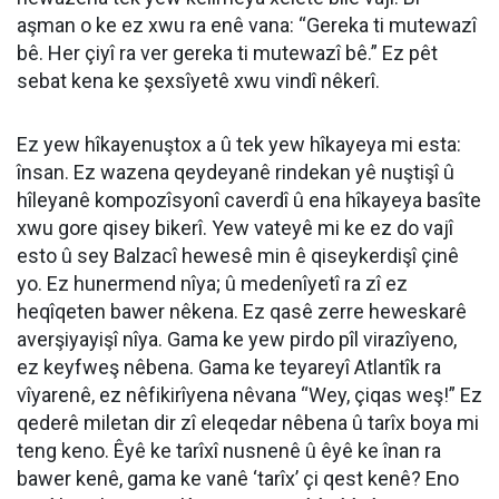
aşman o ke ez xwu ra enê vana: “Gereka ti mutewazî
bê. Her çiyî ra ver gereka ti mutewazî bê.” Ez pêt
sebat kena ke şexsîyetê xwu vindî nêkerî.
Ez yew hîkayenuştox a û tek yew hîkayeya mi esta:
însan. Ez wazena qeydeyanê rindekan yê nuştişî û
hîleyanê kompozîsyonî caverdî û ena hîkayeya basîte
xwu gore qisey bikerî. Yew vateyê mi ke ez do vajî
esto û sey Balzacî hewesê min ê qiseykerdişî çinê
yo. Ez hunermend nîya; û medenîyetî ra zî ez
heqîqeten bawer nêkena. Ez qasê zerre heweskarê
averşiyayişî nîya. Gama ke yew pirdo pîl virazîyeno,
ez keyfweş nêbena. Gama ke teyareyî Atlantîk ra
vîyarenê, ez nêfikirîyena nêvana “Wey, çiqas weş!” Ez
qederê miletan dir zî eleqedar nêbena û tarîx boya mi
teng keno. Êyê ke tarîxî nusnenê û êyê ke înan ra
bawer kenê, gama ke vanê ‘tarîx’ çi qest kenê? Eno