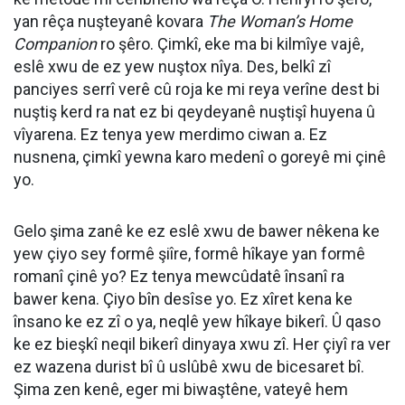
yan rêça nuşteyanê kovara
The Woman’s Home
Companion
ro şêro. Çimkî, eke ma bi kilmîye vajê,
eslê xwu de ez yew nuştox nîya. Des, belkî zî
panciyes serrî verê cû roja ke mi reya verîne dest bi
nuştiş kerd ra nat ez bi qeydeyanê nuştişî huyena û
vîyarena. Ez tenya yew merdimo ciwan a. Ez
nusnena, çimkî yewna karo medenî o goreyê mi çinê
yo.
Gelo şima zanê ke ez eslê xwu de bawer nêkena ke
yew çiyo sey formê şiîre, formê hîkaye yan formê
romanî çinê yo? Ez tenya mewcûdatê însanî ra
bawer kena. Çiyo bîn desîse yo. Ez xîret kena ke
însano ke ez zî o ya, neqlê yew hîkaye bikerî. Û qaso
ke ez bieşkî neqil bikerî dinyaya xwu zî. Her çiyî ra ver
ez wazena durist bî û uslûbê xwu de bicesaret bî.
Şima zen kenê, eger mi biwaştêne, vateyê hem