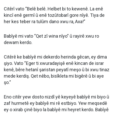
Citêrî vato “Belê belê. Helbet bi to kewenê. La enê
kincî enê germî û enê tozûtobarî gore nîyê. Tiya de
her kes teber ra tulûm dano xwu ra, Axa!”
Babîyê mi vato “Qet zî wina nîyo” û rayirê xwu ro
dewam kerdo.
Citêrê ke babîyê mi dekerdo herinda gêcan, ey dima
şiyo. Vato “Eger ti xwuradayişê enê kincan de israr
kenê, bêre hetanî şaristan peyatî meşo û bi xwu tinaz
mede kerdiş. Qet nêbo, bisîkleta mi bigêrê û bi aye
şo.”
Eno citêr yew dosto nizdî yê keyeyê babîyê mi biyo û
zaf hurmetê ey babîyê mi rê estbiyo. Yew meqsedê
ey o xirab çinê biyo la babîyê mi heyret kerdo. Babîyê