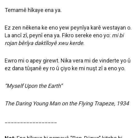
Temamê hîkaye ena ya.
Ez zen nêkena ke eno yew peynîya karê westayan o.
La ancî zî, peynî ena ya. Fikro sereke eno yo:
mi bi
rojan bêrîya daktîloyê xwu kerde
.
Ewro mi o apey girewt. Nika vera mi de vinderte yo û
ez dana tûşanê ey ro û çiyo ke mi nuşt zî a eno yo.
“Myself Upon the Earth”
The Daring Young Man on the Flying Trapeze, 1934
_________________