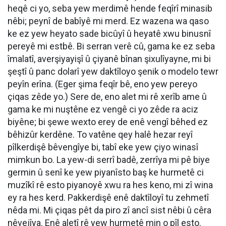
heqê ci yo, seba yew merdimê hende feqîrî minasib
nêbi; peynî de babîyê mi merd. Ez wazena wa qaso
ke ez yew heyato sade bicûyî û heyatê xwu binusnî
pereyê mi estbê. Bi serran verê cû, gama ke ez seba
îmalatî, averşiyayişî û çiyanê bînan şixulîyayne, mi bi
şeştî û panc dolarî yew daktîloyo şenik o modelo tewr
peyîn erîna. (Eger şima feqîr bê, eno yew pereyo
çiqas zêde yo.) Sere de, eno alet mi rê xerîb ame û
gama ke mi nuştêne ez vengê ci yo zêde ra aciz
biyêne; bi şewe wexto erey de enê vengî bêhed ez
bêhizûr kerdêne. To vatêne qey halê hezar reyî
pîlkerdişê bêvengîye bi, tabî eke yew çiyo winasî
mimkun bo. La yew-di serrî badê, zerrîya mi pê biye
germin û senî ke yew piyanîsto baş ke hurmetê ci
muzîkî rê esto piyanoyê xwu ra hes keno, mi zî wina
ey ra hes kerd. Pakkerdişê enê daktîloyî tu zehmetî
nêda mi. Mi çiqas pêt da piro zî ancî sist nêbi û cêra
nêvejîya. Enê aletî rê yew hurmetê min o pîl esto.