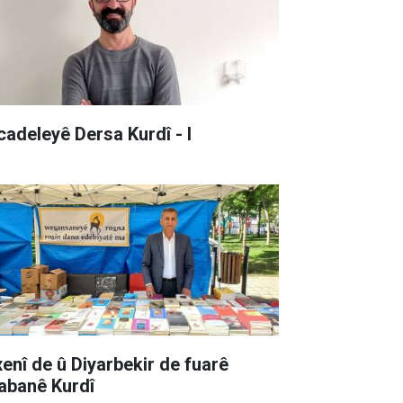
cadeleyê Dersa Kurdî - I
xenî de û Diyarbekir de fuarê
tabanê Kurdî