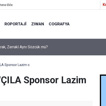
K
itene Ekle
ROPORTAJÎ
ZIWAN
COGRAFYA
Ezrak, Zerrakî Aynı Sözcük mü?
a Partîzanan Nimûneyeka Piçûk
LA Sponsor Lazim o
ÇILA Sponsor Lazim