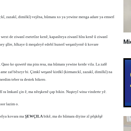
nckî, zazakî, dimilkî) vejêna, hûmara xo ya yewine menga adare ya emserî
wext de ziwanî esetetîze kenê, kapasîteya ziwanî hîra kenê û ziwanî
Mi
ê sey şîîre, hîkaye û meqaleyê edebî hunerî weşanîyenê û kovare
Qaso ke quwetê ma pira resa, ma hûmara yewine kerde vila. La zafê
 ame zaf bêxeyr bi. Çimkî weşanê kirdkî (kirmanckî, zazakî, dimilkî) na
merdim teber ra destek bikero.
 ra îmkanî çin ê, ma nêeşkenê çap bikin. Nuşteyî wina vinderte yê.
sor lazim o.
sorîya kovara ma
ŞEWÇILA
bikê, ma do hûmara diyine zî pêşkêşê