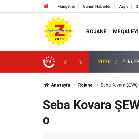
Manşetler
Günün Haberleri
Arşiv
S
ROJANE
MEQALEYÎ
20:20
Zırkî, 
24
09:56
Ji Zilm
Anasayfa
Rojane
Seba Kovara ŞEWÇI
Seba Kovara ŞEW
o