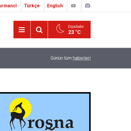
urmancî
Türkçe
English
Diyarbakır
23 °C
16:01
Çapo 3. o Hîrakerde yê Ferhengê Zazakî-Tirkî V
Günün tüm
haberleri