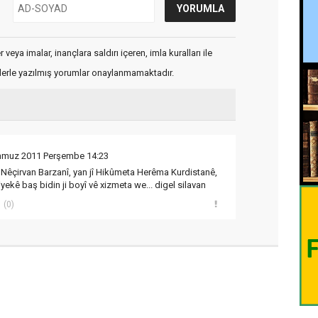
veya imalar, inançlara saldırı içeren, imla kuralları ile
flerle yazılmış yorumlar onaylanmamaktadır.
mmuz 2011 Perşembe 14:23
Nêçirvan Barzanî, yan jî Hikûmeta Herêma Kurdistanê,
yekê baş bidin ji boyî vê xizmeta we... digel silavan
(0)