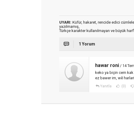
UYARI:
Küfür, hakaret, rencide edici cümleler 
yazılmamış,
Türkçe karakter kullanılmayan ve büyük har
1 Yorum
hawar roni
/ 14 Te
keko ya biçin cem kak 
ez bawer im, wê harîari
Yanıtla
(0)