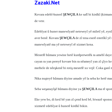
Zazakî.Net
Kovara edebî-hunerî
ŞEWÇILA
ke safî bi kirdkî (kirma
de vete.
Edebîyat û huner manewîyatê neteweyî yê miletî yê, eynî 
aver benê. Kovara
ŞEWÇILA
de zî tena eserê estetîkî y
manewîyatê ma yê neteweyî rê xizmet kena.
Mesrefê hûmara yewine hetê kurdperwerêk ra amebî daye. 
cayan ra yan pereyê kovare bin ra nêameyî yan zî çîyo ke
merhele de nêeşkenê bi rotiş mesrefê xo vejê. Coka ganî 
Nika nuşteyê hûmara diyine amade yê la seba ke hetê madî
Seba weşanayîşê hûmara diyine ya
ŞEWÇILA
ma rê spon
Eke yew bo, di kesî bê yan zî çend kesî bê, biwazê spon
xizmetê edebîyat û hunerê kirdkî bikin.