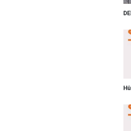
DE
Hû