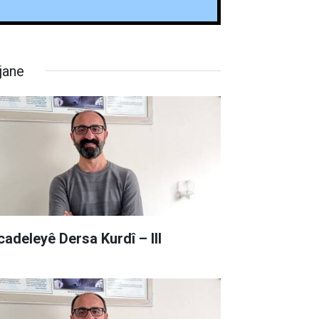
jane
cadeleyê Dersa Kurdî – III