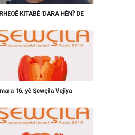
RHEQÊ KITABÊ 'DARA HÊNÎ' DE
mara 16. yê Şewçila Vejîya