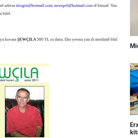
ênê adresa
rlezgin@hotmail.com
,
newepel@hotmail.co
m rê binusê. Yan
az bikê.
 ya kovara
ŞEWÇILA
500 TL ez dana. Eke yewna yan di merdimê bînî
Mi
Er
ki