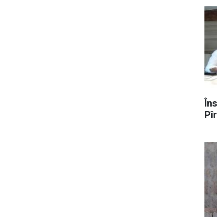
În
Pî