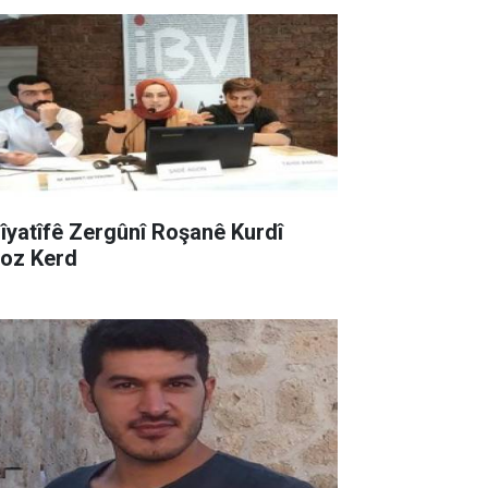
sîyatîfê Zergûnî Roşanê Kurdî
roz Kerd