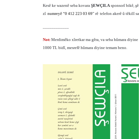
Kesê ke wazenê seba kovara
ŞEWÇILA
sponsorî bikê, ş
zî
numreyê “0 412 223 03 69
” rê
telefon akerê û têkilî s
____________
Not:
Merdimêko xîretkar ma gêra, va seba hûmara diyine
1000 TL bidî, mesrefê hûmara diyine temam beno.