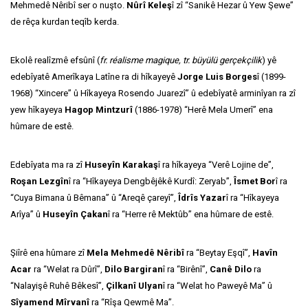
Mehmedê Nêribî ser o nuşto.
Nûrî Keleş
î zî “Sanikê Hezar û Yew Şewe”
de rêça kurdan teqîb kerda.
Ekolê realîzmê efsûnî (
fr. réalisme magique, tr. büyülü gerçekçilik
) yê
edebîyatê Amerîkaya Latîne ra di hîkayeyê
Jorge Luis Borges
î (1899-
1968) “Xincere” û Hîkayeya Rosendo Juarezî” û edebîyatê arminîyan ra zî
yew hîkayeya
Hagop Mintzurî
(1886-1978) “Herê Mela Umerî” ena
hûmare de estê.
Edebîyata ma ra zî
Huseyîn Karakaş
î ra hîkayeya “Verê Lojine de”,
Roşan Lezgîn
î ra “Hîkayeya Dengbêjêkê Kurdî: Zeryab”,
Îsmet Bor
î ra
“Cuya Bimana û Bêmana” û “Areqê çareyî”,
Îdrîs Yazar
î ra “Hîkayeya
Arîya” û
Huseyîn Çakan
î ra “Herre rê Mektûb” ena hûmare de estê.
Şiîrê ena hûmare zî
Mela Mehmedê Nêribî
ra “Beytay Eşqî”,
Havîn
Acar
ra “Welat ra Dûrî”,
Dilo Bargiran
î ra “Birênî”,
Canê Dilo
ra
“Nalayişê Ruhê Bêkesî”,
Çilkanî Ulyan
î ra “Welat ho Paweyê Ma” û
Sîyamend Mîrvanî
ra “Rîşa Qewmê Ma”.