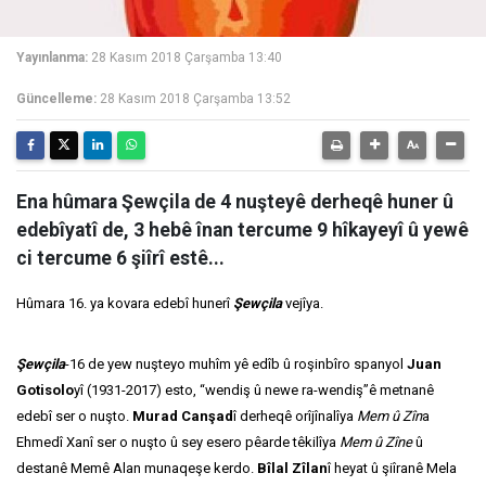
Yayınlanma:
28 Kasım 2018 Çarşamba 13:40
Güncelleme:
28 Kasım 2018 Çarşamba 13:52
Ena hûmara Şewçila de 4 nuşteyê derheqê huner û
edebîyatî de, 3 hebê înan tercume 9 hîkayeyî û yewê
ci tercume 6 şiîrî estê...
Hûmara 16. ya kovara edebî hunerî
Şewçila
vejîya.
Şewçila
-16 de yew nuşteyo muhîm yê edîb û roşinbîro spanyol
Juan
Gotisolo
yî (1931-2017) esto, “wendiş û newe ra-wendiş”ê metnanê
edebî ser o nuşto.
Murad Canşad
î derheqê orîjînalîya
Mem û Zîn
a
Ehmedî Xanî ser o nuşto û sey esero pêarde têkilîya
Mem û Zîne
û
destanê Memê Alan munaqeşe kerdo.
Bîlal Zîlan
î heyat û şiîranê Mela