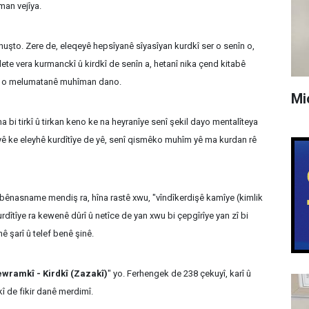
man vejîya.
nuşto. Zere de, eleqeyê hepsîyanê sîyasîyan kurdkî ser o senîn o,
wlete vera kurmanckî û kirdkî de senîn a, hetanî nika çend kitabê
er o melumatanê muhîman dano.
Mi
bi tirkî û tirkan keno ke na heyranîye senî şekil dayo mentalîteya
yê ke eleyhê kurdîtîye de yê, senî qismêko muhîm yê ma kurdan rê
 bênasname mendiş ra, hîna rastê xwu, "vîndîkerdişê kamîye (kimlik
kurdîtîye ra kewenê dûrî û netîce de yan xwu bi çepgîrîye yan zî bi
ê şarî û telef benê şinê.
wramkî - Kirdkî (Zazakî)
" yo. Ferhengek de 238 çekuyî, karî û
î de fikir danê merdimî.