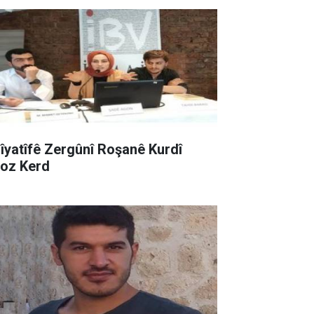
sîyatîfê Zergûnî Roşanê Kurdî
roz Kerd