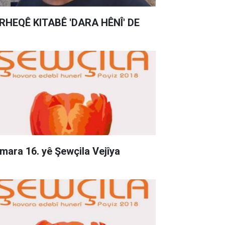
RHEQÊ KITABÊ 'DARA HÊNÎ' DE
mara 16. yê Şewçila Vejîya