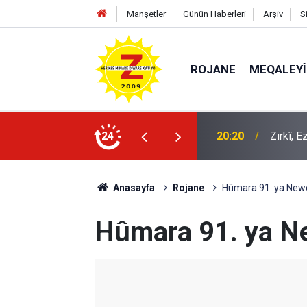
Manşetler
Günün Haberleri
Arşiv
S
ROJANE
MEQALEYÎ
20:20
Zırkî, 
24
09:56
Ji Zilm
Anasayfa
Rojane
Hûmara 91. ya Newe
Hûmara 91. ya Ne