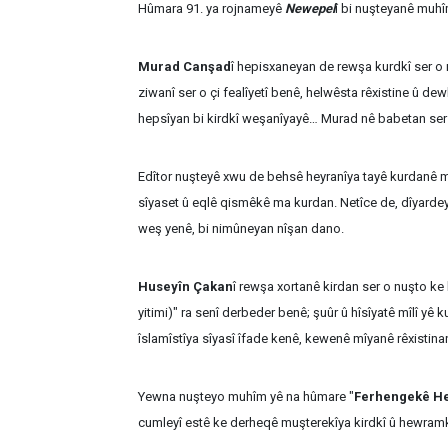
Hûmara 91. ya rojnameyê
Newepel
î bi nuşteyanê muhî
Murad Canşad
î hepisxaneyan de rewşa kurdkî ser o 
ziwanî ser o çi fealîyetî benê, helwêsta rêxistine û de
hepsîyan bi kirdkî weşanîyayê… Murad nê babetan s
Edîtor nuşteyê xwu de behsê heyranîya tayê kurdanê ma 
sîyaset û eqlê qismêkê ma kurdan. Netîce de, dîyarde
weş yenê, bi nimûneyan nîşan dano.
Huseyîn Çakan
î rewşa xortanê kirdan ser o nuşto ke
yitimi)" ra senî derbeder benê; şuûr û hîsîyatê mîlî yê 
îslamîstîya sîyasî îfade kenê, kewenê mîyanê rêxistinan
Yewna nuşteyo muhîm yê na hûmare "
Ferhengekê He
cumleyî estê ke derheqê muşterekîya kirdkî û hewramk