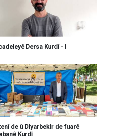
cadeleyê Dersa Kurdî - I
xenî de û Diyarbekir de fuarê
tabanê Kurdî