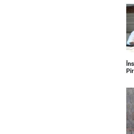
În
Pî