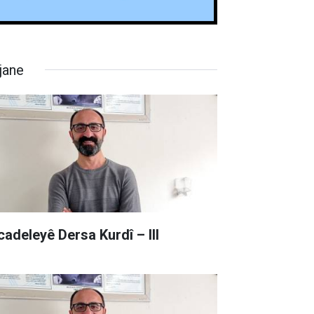
jane
cadeleyê Dersa Kurdî – III