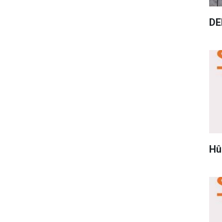
DE
Hû