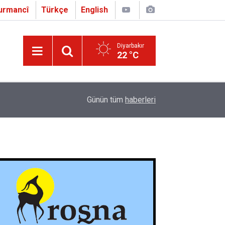
urmancî
Türkçe
English
Diyarbakır
22 °C
16:01
Çapo 3. o Hîrakerde yê Ferhengê Zazakî-Tirkî V
Günün tüm
haberleri