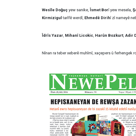
Wesîle Doğuç
yew sanike,
Îsmet Bor
î yew mesela,
Ş
Kirmizigul
tarîfê werdî,
Ehmedê Dirih
î zî nameyê ne
Îdrîs Yazar
,
Mihanî Licokic
,
Harûn Bozkurt
,
Adir 
Nînan ra teber xeberê muhîmî, xaçepers û ferhengek 