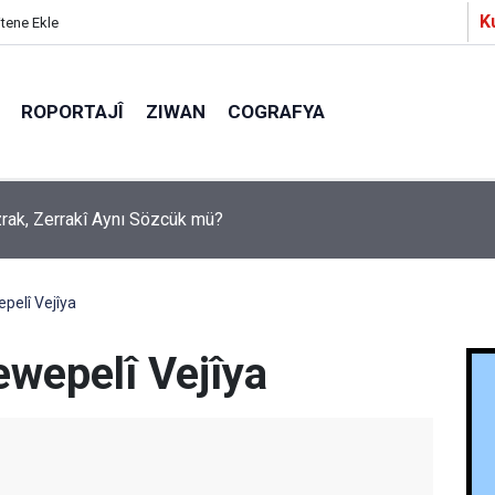
K
itene Ekle
ROPORTAJÎ
ZIWAN
COGRAFYA
Ezrak, Zerrakî Aynı Sözcük mü?
a Partîzanan Nimûneyeka Piçûk
pelî Vejîya
wepelî Vejîya