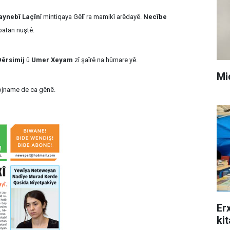
aynebî Laçîn
î mintiqaya Gêlî ra mamikî arêdayê.
Necîbe
batan nuştê.
Dêrsimij
û
Umer Xeyam
zî şaîrê na hûmare yê.
Mi
rojname de ca gênê.
Er
ki