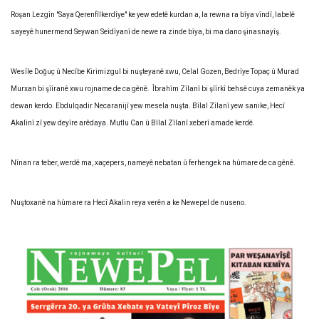
Roşan Lezgîn "Saya Qerenfîlkerdîye" ke yew edetê kurdan a, la rewna ra bîya vîndî, labelê
sayeyê hunermend Seywan Seîdîyanî de newe ra zinde bîya, bi ma dano şinasnayîş.
Wesîle Doğuç û Necîbe Kirimizgul bi nuşteyanê xwu, Celal Gozen, Bedrîye Topaç û Murad
Murxan bi şîîranê xwu rojname de ca gênê. Îbrahîm Zîlanî bi şîîrkî behsê cuya zemanêk ya
dewan kerdo. Ebdulqadir Necaranijî yew mesela nuşta. Bîlal Zîlanî yew sanike, Hecî
Akalinî zî yew deyîre arêdaya. Mutlu Can û Bîlal Zîlanî xeberî amade kerdê.
Nînan ra teber, werdê ma, xaçepers, nameyê nebatan û ferhengek na hûmare de ca gênê.
Nuştoxanê na hûmare ra Hecî Akalin reya verên a ke Newepel de nuseno.