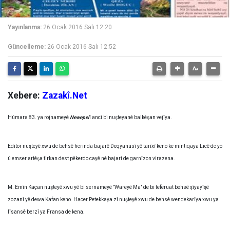
Yayınlanma:
26 Ocak 2016 Salı 12:20
Güncelleme:
26 Ocak 2016 Salı 12:52
Xebere:
Zazakî.Net
Hûmara 83. ya rojnameyê
Newepel
î ancî bi nuşteyanê balkêşan vejîya.
Edîtor nuşteyê xwu de behsê herinda bajarê Deqyanusî yê tarîxî keno ke mintiqaya Licê de yo
û emser artêşa tirkan dest pêkerdo cayê nê bajarî de garnîzon virazena.
M. Emîn Kaçan nuşteyê xwu yê bi sernameyê "Wareyê Ma" de bi teferuat behsê şîyayîşê
zozanî yê dewa Kafan keno. Hacer Petekkaya zî nuşteyê xwu de behsê wendekarîya xwu ya
lîsansê berzî ya Fransa de kena.