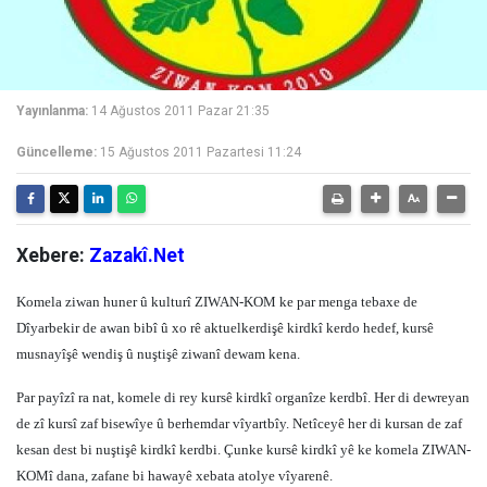
Yayınlanma:
14 Ağustos 2011 Pazar 21:35
Güncelleme:
15 Ağustos 2011 Pazartesi 11:24
Xebere:
Zazakî.Net
Komela ziwan huner û kulturî ZIWAN-KOM ke par menga tebaxe de
Dîyarbekir de awan bibî û xo rê aktuelkerdişê kirdkî kerdo hedef, kursê
musnayîşê wendiş û nuştişê ziwanî dewam kena.
Par payîzî ra nat, komele di rey kursê kirdkî organîze kerdbî. Her di dewreyan
de zî kursî zaf bisewîye û berhemdar vîyartbîy. Netîceyê her di kursan de zaf
kesan dest bi nuştişê kirdkî kerdbi. Çunke kursê kirdkî yê ke komela ZIWAN-
KOMî dana, zafane bi hawayê xebata atolye vîyarenê.