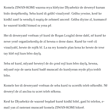
Komela ZIWAN-KOMî wazena reya hîrêyine Dîyarbekir de dewreyê kursan
bido destpêkerdiş. Seba kursî di grûbî virazîyenê: Grûba yewine, kesê ke
kirdkî zanê la wendiş û nuştiş de zehmetî ancenê. Grûba diyine zî, kurmancê
ke wazenê kirdkî bimusî ra yena pê.
Her di dewreyanê verênan yê kursî de Roşan Lezgînî derse dabî, nê kursê ke
newe yenê organîzekerdiş de zî hewna o derse dano. Kursê ke verê cû
virazîyabî, hewte de rojêk bî. La na rey komele plan kena ke hewte de tewr
tay hîrê rojî kurs bêro dayîş.
Seba nê kursî, mîyanê hewteyî de do çend rojî kurs bêro dayîş, hewna,
mîyanê roje de saeta kursî badê muracatî do kursîyeran reyde pîya tesbît
bibo.
Komele her di dewreyanê verênan de seba kursî tu ucretêk teleb nêkerdbi. Nê
dewreyî de zî ancîna tu ucret teleb nêkena.
Kesê ke Dîyarbekir de wazenê beşdarê kursê kirdkî bibê, ganî bi telefon, e-
mail yan zî rasterast muracatê komela ZIWAN-KOMî bikerê.