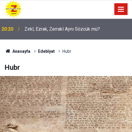
20:20
Zırkî, Ezrak, Zerrakî Aynı Sözcük mü?
09:56
Ji Zilma Partîzanan Nimûneyeka Piçûk
Anasayfa
Edebîyat
Hubr
Hubr