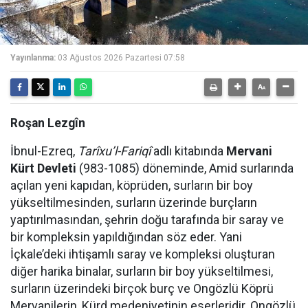
Yayınlanma:
03 Ağustos 2026 Pazartesi 07:58
Roşan Lezgîn
İbnul-Ezreq,
Tarîxu’l-Fariqî
adlı kitabında
Mervani
Kürt Devleti
(983-1085) döneminde, Amid surlarında
açılan yeni kapıdan, köprüden, surların bir boy
yükseltilmesinden, surların üzerinde burçların
yaptırılmasından, şehrin doğu tarafında bir saray ve
bir kompleksin yapıldığından söz eder. Yani
İçkale’deki ihtişamlı saray ve kompleksi oluşturan
diğer harika binalar, surların bir boy yükseltilmesi,
surların üzerindeki birçok burç ve Ongözlü Köprü
Mervanilerin, Kürd medeniyetinin eserleridir. Ongözlü