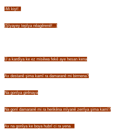
-Mi kişt!..
(Şîyayey tepîya nêagêrenê!...)
Û a kardîya ke ez misêwa fekê aye hesan kena
Ax destanê şima kamî ra damaranê mi birrnena?
Na gonîya girênaya
Na gonî damaranê mi ra herikêna mîyanê zerrîya şima kamî?
Ax na gonîya ke boya hubrî ci ra yena…