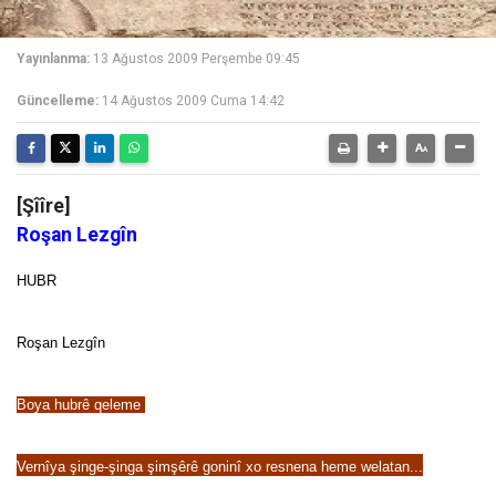
Yayınlanma:
13 Ağustos 2009 Perşembe 09:45
Güncelleme:
14 Ağustos 2009 Cuma 14:42
[Şîîre]
Roşan Lezgîn
HUBR
Roşan Lezgîn
Boya hubrê qeleme
Vernîya şinge-şinga şimşêrê goninî
xo resnena heme welatan...