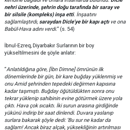
nehri üzerinde, şehrin doğu tarafında bir saray ve
bir silsile (kompleks) inşa etti
. İnşaatını
sağlamlaştırdı,
saraydan Dicle’ye bir kapı açtı
ve ona
Babül-Hava adını verdi.
” (s. 54)
İbnul-Ezreq, Diyarbakır Surlarının bir boy
yükseltilmesini de şöyle anlatır:
“
Anlatıldığına göre, [İbn Dimne] ömrünün ilk
dönemlerinde bir gün, bir kare buğday yüklenmiş ve
onu Amid şehrinden tepedeki değirmen kapısına
kadar taşımıştı. Buğday öğütüldükten sonra onu
tekrar yüklenip sahibinin evine götürmek üzere yola
çıktı. Hava çok sıcaktı. İki surun arasına girdiğinde
yükünü indirip bir saat dinlendi. Duvara yaslanıp
surlara bakarak şöyle dedi: ‘Bu sur ne kadar da
sağlam! Ancak biraz alçak, yüksekliğinin artırılması