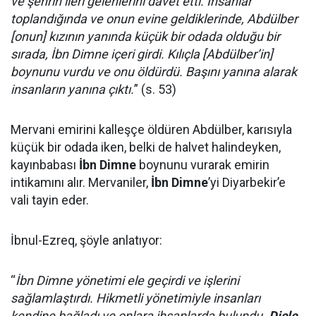
ve şehrin ileri gelenlerini davet etti. İnsanlar
toplandığında ve onun evine geldiklerinde, Abdülber
[onun] kızının yanında küçük bir odada olduğu bir
sırada, İbn Dimne içeri girdi. Kılıçla [Abdülber’in]
boynunu vurdu ve onu öldürdü. Başını yanına alarak
insanların yanına çıktı.
” (s. 53)
Mervani emirini kalleşçe öldüren Abdülber, karısıyla
küçük bir odada iken, belki de halvet halindeyken,
kayınbabası
İbn Dimne
boynunu vurarak emirin
intikamını alır. Mervaniler,
İbn Dimne
’yi Diyarbekir’e
vali tayin eder.
İbnul-Ezreq, şöyle anlatıyor:
“
İbn Dimne yönetimi ele geçirdi ve işlerini
sağlamlaştırdı. Hikmetli yönetimiyle insanları
kendine bağladı ve onlara ihsanlarda bulundu.
Dicle