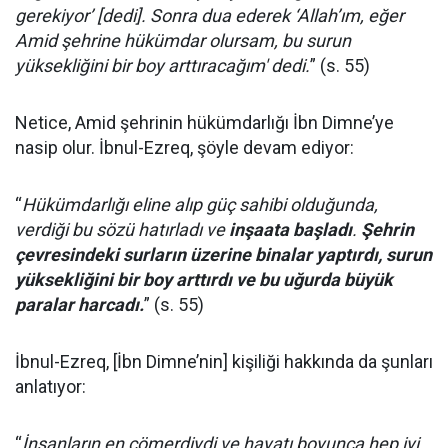
gerekiyor’ [dedi]. Sonra dua ederek ‘Allah’ım, eğer
Amid şehrine hükümdar olursam, bu surun
yüksekliğini bir boy arttıracağım' dedi.
” (s. 55)
Netice, Amid şehrinin hükümdarlığı İbn Dimne’ye
nasip olur. İbnul-Ezreq, şöyle devam ediyor:
“
Hükümdarlığı eline alıp güç sahibi olduğunda,
verdiği bu sözü hatırladı ve
inşaata başladı
.
Şehrin
çevresindeki surların üzerine binalar yaptırdı, surun
yüksekliğini bir boy arttırdı ve bu uğurda büyük
paralar harcadı.
” (s. 55)
İbnul-Ezreq, [İbn Dimne’nin] kişiliği hakkında da şunları
anlatıyor:
“
İnsanların en cömerdiydi ve hayatı boyunca hep iyi