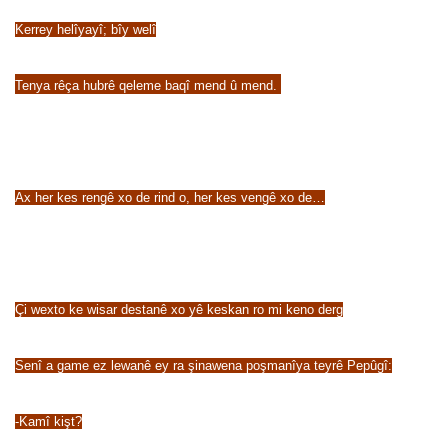
Kerrey helîyayî; bîy welî
Tenya rêça hubrê qeleme baqî mend û mend.
Ax her kes rengê xo de rind o, her kes vengê xo de…
Çi wexto ke wisar destanê xo yê keskan ro mi keno derg
Senî a game ez lewanê ey ra şinawena poşmanîya teyrê Pepûgî:
-Kamî kişt?