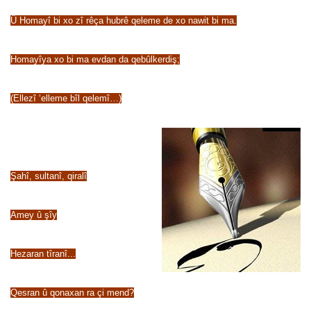
Û Homayî bi xo zî rêça hubrê qeleme de xo nawit bi ma.
Homayîya xo bi ma evdan da qebûlkerdiş;
(Ellezî ‘elleme bîl qelemî…)
Şahî, sultanî, qiralî
Amey û şîy
Hezaran tîranî...
Qesran û qonaxan ra çi mend?