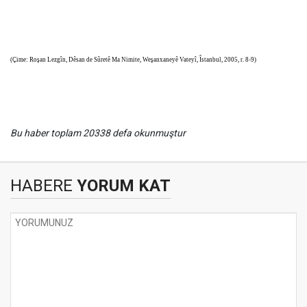
(Ç
ime: Roşan Lezgîn, Dêsan de Sûretê Ma Nimite, Weşanxaneyê Vateyî, Îstanbul, 2005, r. 8-9)
Bu haber toplam 20338 defa okunmuştur
HABERE
YORUM KAT