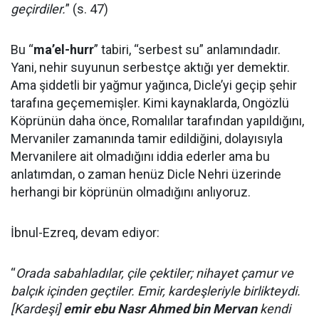
geçirdiler.
” (s. 47)
Bu “
ma’el-hurr
” tabiri, “serbest su” anlamındadır.
Yani, nehir suyunun serbestçe aktığı yer demektir.
Ama şiddetli bir yağmur yağınca, Dicle’yi geçip şehir
tarafına geçememişler. Kimi kaynaklarda, Ongözlü
Köprünün daha önce, Romalılar tarafından yapıldığını,
Mervaniler zamanında tamir edildiğini, dolayısıyla
Mervanilere ait olmadığını iddia ederler ama bu
anlatımdan, o zaman henüz Dicle Nehri üzerinde
herhangi bir köprünün olmadığını anlıyoruz.
İbnul-Ezreq, devam ediyor:
“
Orada sabahladılar, çile çektiler; nihayet çamur ve
balçık içinden geçtiler. Emir, kardeşleriyle birlikteydi.
[Kardeşi]
emir ebu Nasr Ahmed bin Mervan
kendi