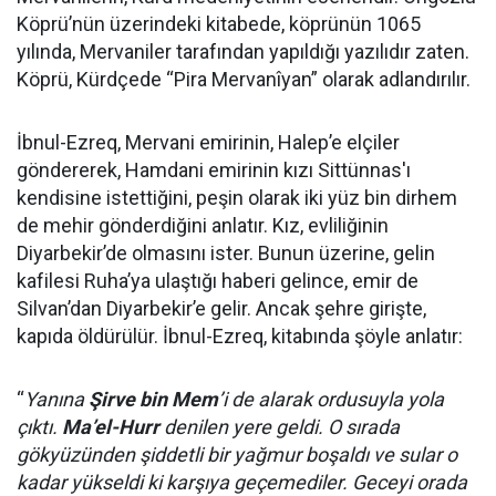
Köprü’nün üzerindeki kitabede, köprünün 1065
yılında, Mervaniler tarafından yapıldığı yazılıdır zaten.
Köprü, Kürdçede “Pira Mervanîyan” olarak adlandırılır.
İbnul-Ezreq, Mervani emirinin, Halep’e elçiler
göndererek, Hamdani emirinin kızı Sittünnas'ı
kendisine istettiğini, peşin olarak iki yüz bin dirhem
de mehir gönderdiğini anlatır. Kız, evliliğinin
Diyarbekir’de olmasını ister. Bunun üzerine, gelin
kafilesi Ruha’ya ulaştığı haberi gelince, emir de
Silvan’dan Diyarbekir’e gelir. Ancak şehre girişte,
kapıda öldürülür. İbnul-Ezreq, kitabında şöyle anlatır:
“
Yanına
Şirve bin Mem
’i de alarak ordusuyla yola
çıktı.
Ma’el-Hurr
denilen yere geldi. O sırada
gökyüzünden şiddetli bir yağmur boşaldı ve sular o
kadar yükseldi ki karşıya geçemediler. Geceyi orada