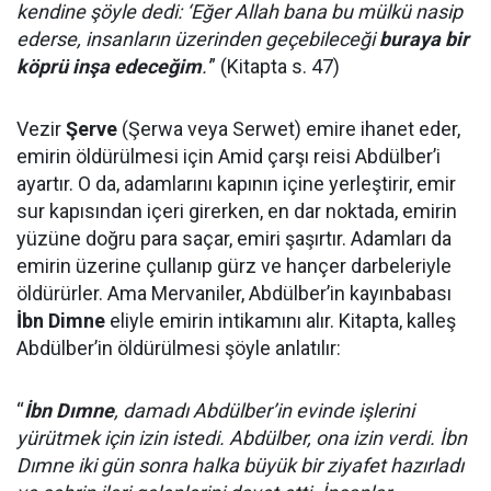
kendine şöyle dedi: ‘Eğer Allah bana bu mülkü nasip
ederse, insanların üzerinden geçebileceği
buraya bir
köprü inşa edeceğim
.'
” (Kitapta s. 47)
Vezir
Şerve
(Şerwa veya Serwet) emire ihanet eder,
emirin öldürülmesi için Amid çarşı reisi Abdülber’i
ayartır. O da, adamlarını kapının içine yerleştirir, emir
sur kapısından içeri girerken, en dar noktada, emirin
yüzüne doğru para saçar, emiri şaşırtır. Adamları da
emirin üzerine çullanıp gürz ve hançer darbeleriyle
öldürürler. Ama Mervaniler, Abdülber’in kayınbabası
İbn Dimne
eliyle emirin intikamını alır. Kitapta, kalleş
Abdülber’in öldürülmesi şöyle anlatılır:
“
İbn Dımne
, damadı Abdülber’in evinde işlerini
yürütmek için izin istedi. Abdülber, ona izin verdi. İbn
Dımne iki gün sonra halka büyük bir ziyafet hazırladı