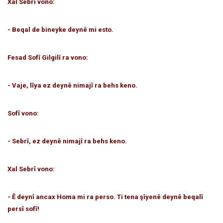
Xal Sebrî vono:
- Beqal de bineyke deynê mi esto.
Fesad Sofî Gilgilî ra vono:
- Vaje, lîya ez deynê nimajî ra behs keno.
Sofî vono:
- Sebrî, ez deynê nimajî ra behs keno.
Xal Sebrî vono:
- Ê deynî ancax Homa mi ra perso. Ti tena şîyenê deynê beqalî
persî sofî!