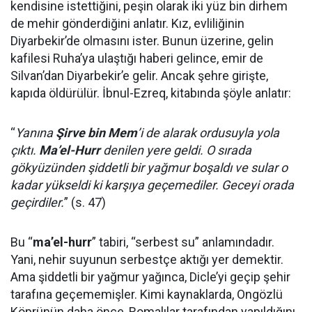
kendisine istettiğini, peşin olarak iki yüz bin dirhem
de mehir gönderdiğini anlatır. Kız, evliliğinin
Diyarbekir’de olmasını ister. Bunun üzerine, gelin
kafilesi Ruha’ya ulaştığı haberi gelince, emir de
Silvan’dan Diyarbekir’e gelir. Ancak şehre girişte,
kapıda öldürülür. İbnul-Ezreq, kitabında şöyle anlatır:
“
Yanına
Şirve bin Mem
’i de alarak ordusuyla yola
çıktı.
Ma’el-Hurr
denilen yere geldi. O sırada
gökyüzünden şiddetli bir yağmur boşaldı ve sular o
kadar yükseldi ki karşıya geçemediler. Geceyi orada
geçirdiler.
” (s. 47)
Bu “
ma’el-hurr
” tabiri, “serbest su” anlamındadır.
Yani, nehir suyunun serbestçe aktığı yer demektir.
Ama şiddetli bir yağmur yağınca, Dicle’yi geçip şehir
tarafına geçememişler. Kimi kaynaklarda, Ongözlü
Köprünün daha önce, Romalılar tarafından yapıldığını,