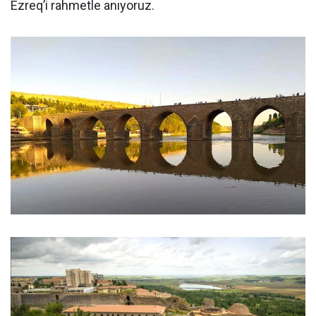
Ezreq’i rahmetle anıyoruz.