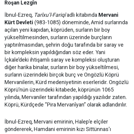
Roşan Lezgîn
İbnul-Ezreq,
Tarîxu’l-Fariqî
adlı kitabında
Mervani
Kürt Devleti
(983-1085) döneminde, Amid surlarında
açılan yeni kapıdan, köprüden, surların bir boy
yükseltilmesinden, surların üzerinde burçların
yaptırılmasından, şehrin doğu tarafında bir saray ve
bir kompleksin yapıldığından söz eder. Yani
İçkale’deki ihtişamlı saray ve kompleksi oluşturan
diğer harika binalar, surların bir boy yükseltilmesi,
surların üzerindeki birçok burç ve Ongözlü Köprü
Mervanilerin, Kürd medeniyetinin eserleridir. Ongözlü
Köprü’nün üzerindeki kitabede, köprünün 1065
yılında, Mervaniler tarafından yapıldığı yazılıdır zaten.
Köprü, Kürdçede “Pira Mervanîyan” olarak adlandırılır.
İbnul-Ezreq, Mervani emirinin, Halep’e elçiler
göndererek, Hamdani emirinin kızı Sittünnas'ı