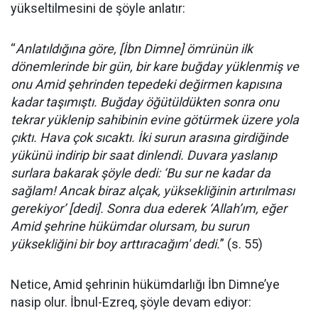
yükseltilmesini de şöyle anlatır:
“
Anlatıldığına göre, [İbn Dimne] ömrünün ilk
dönemlerinde bir gün, bir kare buğday yüklenmiş ve
onu Amid şehrinden tepedeki değirmen kapısına
kadar taşımıştı. Buğday öğütüldükten sonra onu
tekrar yüklenip sahibinin evine götürmek üzere yola
çıktı. Hava çok sıcaktı. İki surun arasına girdiğinde
yükünü indirip bir saat dinlendi. Duvara yaslanıp
surlara bakarak şöyle dedi: ‘Bu sur ne kadar da
sağlam! Ancak biraz alçak, yüksekliğinin artırılması
gerekiyor’ [dedi]. Sonra dua ederek ‘Allah’ım, eğer
Amid şehrine hükümdar olursam, bu surun
yüksekliğini bir boy arttıracağım' dedi.
” (s. 55)
Netice, Amid şehrinin hükümdarlığı İbn Dimne’ye
nasip olur. İbnul-Ezreq, şöyle devam ediyor: