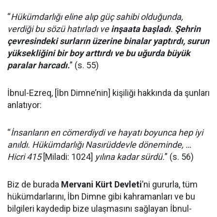
“
Hükümdarlığı eline alıp güç sahibi olduğunda,
verdiği bu sözü hatırladı ve
inşaata başladı
.
Şehrin
çevresindeki surların üzerine binalar yaptırdı, surun
yüksekliğini bir boy arttırdı ve bu uğurda büyük
paralar harcadı.
” (s. 55)
İbnul-Ezreq, [İbn Dimne’nin] kişiliği hakkında da şunları
anlatıyor:
“
İnsanların en cömerdiydi ve hayatı boyunca hep iyi
anıldı. Hükümdarlığı Nasırüddevle döneminde, …
Hicri 415
[Miladi: 1024]
yılına kadar sürdü.
” (s. 56)
Biz de burada
Mervani Kürt Devleti
’ni gururla, tüm
hükümdarlarını, İbn Dimne gibi kahramanları ve bu
bilgileri kaydedip bize ulaşmasını sağlayan İbnul-