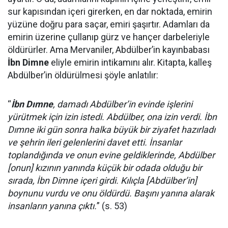
sur kapısından içeri girerken, en dar noktada, emirin
yüzüne doğru para saçar, emiri şaşırtır. Adamları da
emirin üzerine çullanıp gürz ve hançer darbeleriyle
öldürürler. Ama Mervaniler, Abdülber’in kayınbabası
İbn Dimne
eliyle emirin intikamını alır. Kitapta, kalleş
Abdülber’in öldürülmesi şöyle anlatılır:
“
İbn Dımne
, damadı Abdülber’in evinde işlerini
yürütmek için izin istedi. Abdülber, ona izin verdi. İbn
Dımne iki gün sonra halka büyük bir ziyafet hazırladı
ve şehrin ileri gelenlerini davet etti. İnsanlar
toplandığında ve onun evine geldiklerinde, Abdülber
[onun] kızının yanında küçük bir odada olduğu bir
sırada, İbn Dimne içeri girdi. Kılıçla [Abdülber’in]
boynunu vurdu ve onu öldürdü. Başını yanına alarak
insanların yanına çıktı.
” (s. 53)