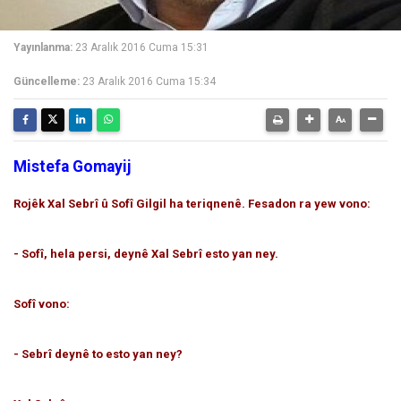
Yayınlanma:
23 Aralık 2016 Cuma 15:31
Güncelleme:
23 Aralık 2016 Cuma 15:34
Mistefa Gomayij
Rojêk Xal Sebrî û Sofî Gilgil ha teriqnenê. Fesadon ra yew vono:
- Sofî, hela persi, deynê Xal Sebrî esto yan ney.
Sofî vono:
- Sebrî deynê to esto yan ney?