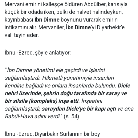
Mervani emirini kalleşçe öldüren Abdülber, karısıyla
küçük bir odada iken, belki de halvet halindeyken,
kayınbabası
İbn Dimne
boynunu vurarak emirin
intikamını alır. Mervaniler,
İbn Dimne
’yi Diyarbekir’e
vali tayin eder.
İbnul-Ezreq, şöyle anlatıyor:
“
İbn Dimne yönetimi ele geçirdi ve işlerini
sağlamlaştırdı. Hikmetli yönetimiyle insanları
kendine bağladı ve onlara ihsanlarda bulundu.
Dicle
nehri üzerinde, şehrin doğu tarafında bir saray ve
bir silsile (kompleks) inşa etti
. İnşaatını
sağlamlaştırdı,
saraydan Dicle’ye bir kapı açtı
ve ona
Babül-Hava adını verdi.
” (s. 54)
İbnul-Ezreq, Diyarbakır Surlarının bir boy