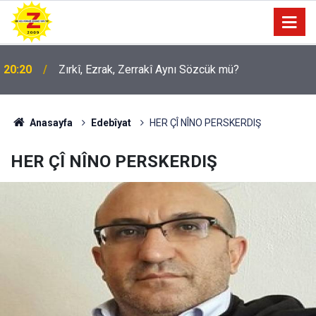
20:20
Zırkî, Ezrak, Zerrakî Aynı Sözcük mü?
Anasayfa
Edebîyat
HER ÇÎ NÎNO PERSKERDIŞ
HER ÇÎ NÎNO PERSKERDIŞ