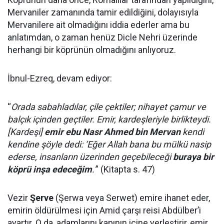
Mervaniler zamanında tamir edildiğini, dolayısıyla
Mervanilere ait olmadığını iddia ederler ama bu
anlatımdan, o zaman henüz Dicle Nehri üzerinde
herhangi bir köprünün olmadığını anlıyoruz.
İbnul-Ezreq, devam ediyor:
“
Orada sabahladılar, çile çektiler; nihayet çamur ve
balçık içinden geçtiler. Emir, kardeşleriyle birlikteydi.
[Kardeşi]
emir ebu Nasr Ahmed bin Mervan
kendi
kendine şöyle dedi: ‘Eğer Allah bana bu mülkü nasip
ederse, insanların üzerinden geçebileceği
buraya bir
köprü inşa edeceğim
.'
” (Kitapta s. 47)
Vezir
Şerve
(Şerwa veya Serwet) emire ihanet eder,
emirin öldürülmesi için Amid çarşı reisi Abdülber’i
ayartır. O da, adamlarını kapının içine yerleştirir, emir