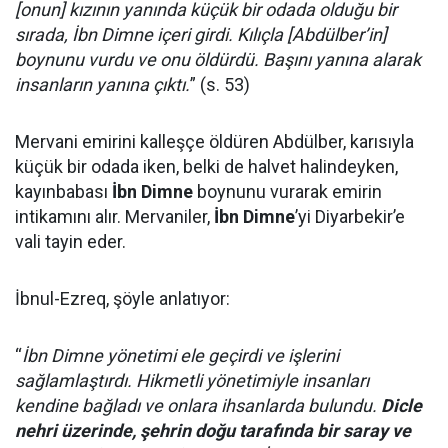
[onun] kızının yanında küçük bir odada olduğu bir
sırada, İbn Dimne içeri girdi. Kılıçla [Abdülber’in]
boynunu vurdu ve onu öldürdü. Başını yanına alarak
insanların yanına çıktı.
” (s. 53)
Mervani emirini kalleşçe öldüren Abdülber, karısıyla
küçük bir odada iken, belki de halvet halindeyken,
kayınbabası
İbn Dimne
boynunu vurarak emirin
intikamını alır. Mervaniler,
İbn Dimne
’yi Diyarbekir’e
vali tayin eder.
İbnul-Ezreq, şöyle anlatıyor:
“
İbn Dimne yönetimi ele geçirdi ve işlerini
sağlamlaştırdı. Hikmetli yönetimiyle insanları
kendine bağladı ve onlara ihsanlarda bulundu.
Dicle
nehri üzerinde, şehrin doğu tarafında bir saray ve