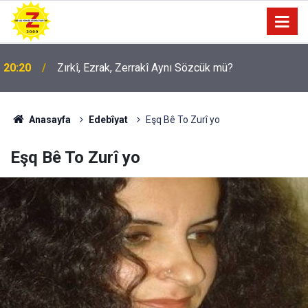
09:56
Ji Zilma Partîzanan Nimûneyeka Piçûk
Anasayfa
Edebîyat
Eşq Bê To Zurî yo
Eşq Bê To Zurî yo