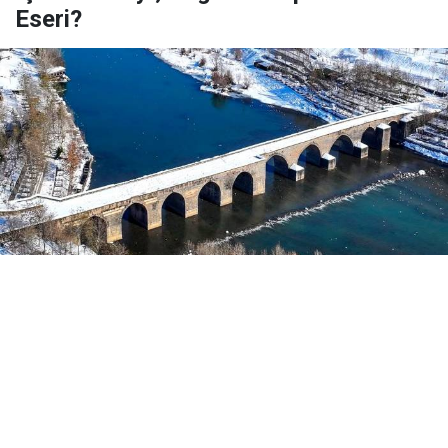
Eseri?
Yayınlanma:
03 Ağustos 2026 Pazartesi 07:58
Roşan Lezgîn
İbnul-Ezreq,
Tarîxu’l-Fariqî
adlı kitabında
Mervani