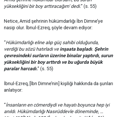
yüksekliğini bir boy arttıracağım' dedi.
” (s. 55)
Netice, Amid şehrinin hükümdarlığı İbn Dimne’ye
nasip olur. İbnul-Ezreq, şöyle devam ediyor:
“
Hükümdarlığı eline alıp güç sahibi olduğunda,
verdiği bu sözü hatırladı ve
inşaata başladı
.
Şehrin
çevresindeki surların üzerine binalar yaptırdı, surun
yüksekliğini bir boy arttırdı ve bu uğurda büyük
paralar harcadı.
” (s. 55)
İbnul-Ezreq, [İbn Dimne’nin] kişiliği hakkında da şunları
anlatıyor:
“
İnsanların en cömerdiydi ve hayatı boyunca hep iyi
anıldı. Hükümdarlığı Nasırüddevle döneminde, …