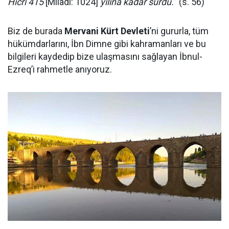
Hicri 415
[Miladi: 1024]
yılına kadar sürdü.
” (s. 56)
Biz de burada
Mervani Kürt Devleti
’ni gururla, tüm
hükümdarlarını, İbn Dimne gibi kahramanları ve bu
bilgileri kaydedip bize ulaşmasını sağlayan İbnul-
Ezreq’i rahmetle anıyoruz.