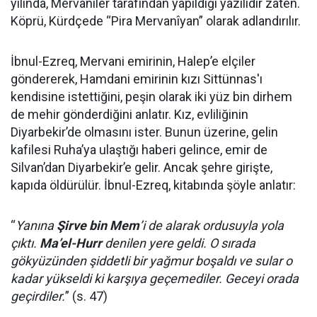
yılında, Mervaniler tarafından yapıldığı yazılıdır zaten.
Köprü, Kürdçede “Pira Mervanîyan” olarak adlandırılır.
İbnul-Ezreq, Mervani emirinin, Halep’e elçiler
göndererek, Hamdani emirinin kızı Sittünnas'ı
kendisine istettiğini, peşin olarak iki yüz bin dirhem
de mehir gönderdiğini anlatır. Kız, evliliğinin
Diyarbekir’de olmasını ister. Bunun üzerine, gelin
kafilesi Ruha’ya ulaştığı haberi gelince, emir de
Silvan’dan Diyarbekir’e gelir. Ancak şehre girişte,
kapıda öldürülür. İbnul-Ezreq, kitabında şöyle anlatır:
“
Yanına
Şirve bin Mem
’i de alarak ordusuyla yola
çıktı.
Ma’el-Hurr
denilen yere geldi. O sırada
gökyüzünden şiddetli bir yağmur boşaldı ve sular o
kadar yükseldi ki karşıya geçemediler. Geceyi orada
geçirdiler.
” (s. 47)