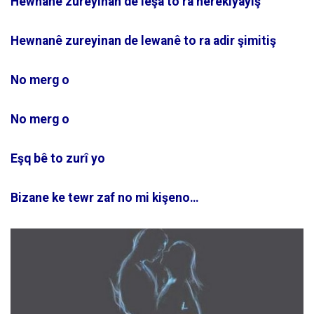
Hewnanê zureyinan de leşa to ra herekîyayîş
Hewnanê zureyinan de lewanê to ra adir şimitiş
No merg o
No merg o
Eşq bê to zurî yo
Bizane ke tewr zaf no mi kişeno…