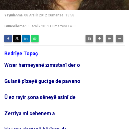
Yayınlanma:
08 Aralık 2012 Cumartesi 13:58
Güncelleme:
08 Aralık 2012 Cumartesi 14:00
Bedrîye Topaç
Wisar harmeyanê zimistanî der o
Gulanê pîzeyê gucige de paweno
Û ez rayîr şona sêneyê asinî de
Zerrîya mi cehenem a