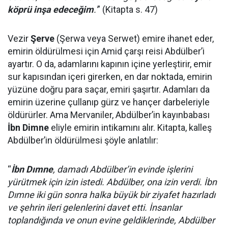
köprü inşa edeceğim
.'
” (Kitapta s. 47)
Vezir
Şerve
(Şerwa veya Serwet) emire ihanet eder,
emirin öldürülmesi için Amid çarşı reisi Abdülber’i
ayartır. O da, adamlarını kapının içine yerleştirir, emir
sur kapısından içeri girerken, en dar noktada, emirin
yüzüne doğru para saçar, emiri şaşırtır. Adamları da
emirin üzerine çullanıp gürz ve hançer darbeleriyle
öldürürler. Ama Mervaniler, Abdülber’in kayınbabası
İbn Dimne
eliyle emirin intikamını alır. Kitapta, kalleş
Abdülber’in öldürülmesi şöyle anlatılır:
“
İbn Dımne
, damadı Abdülber’in evinde işlerini
yürütmek için izin istedi. Abdülber, ona izin verdi. İbn
Dımne iki gün sonra halka büyük bir ziyafet hazırladı
ve şehrin ileri gelenlerini davet etti. İnsanlar
toplandığında ve onun evine geldiklerinde, Abdülber