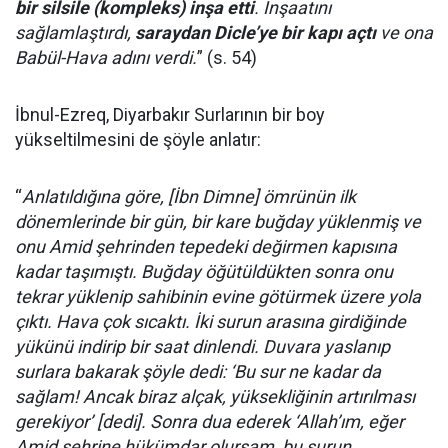
bir silsile (kompleks) inşa etti
. İnşaatını
sağlamlaştırdı,
saraydan Dicle’ye bir kapı açtı
ve ona
Babül-Hava adını verdi.
” (s. 54)
İbnul-Ezreq, Diyarbakır Surlarının bir boy
yükseltilmesini de şöyle anlatır:
“
Anlatıldığına göre, [İbn Dimne] ömrünün ilk
dönemlerinde bir gün, bir kare buğday yüklenmiş ve
onu Amid şehrinden tepedeki değirmen kapısına
kadar taşımıştı. Buğday öğütüldükten sonra onu
tekrar yüklenip sahibinin evine götürmek üzere yola
çıktı. Hava çok sıcaktı. İki surun arasına girdiğinde
yükünü indirip bir saat dinlendi. Duvara yaslanıp
surlara bakarak şöyle dedi: ‘Bu sur ne kadar da
sağlam! Ancak biraz alçak, yüksekliğinin artırılması
gerekiyor’ [dedi]. Sonra dua ederek ‘Allah’ım, eğer
Amid şehrine hükümdar olursam, bu surun