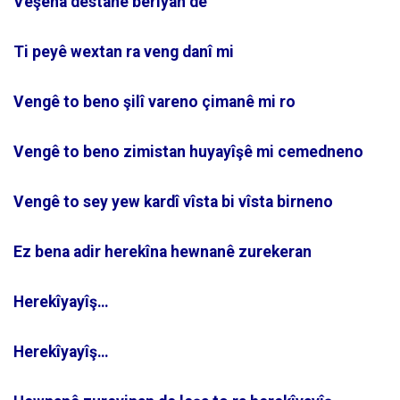
Veşena destanê bêrîyan de
Ti peyê wextan ra veng danî mi
Vengê to beno şilî vareno çimanê mi ro
Vengê to beno zimistan huyayîşê mi cemedneno
Vengê to sey yew kardî vîsta bi vîsta birneno
Ez bena adir herekîna hewnanê zurekeran
Herekîyayîş…
Herekîyayîş…