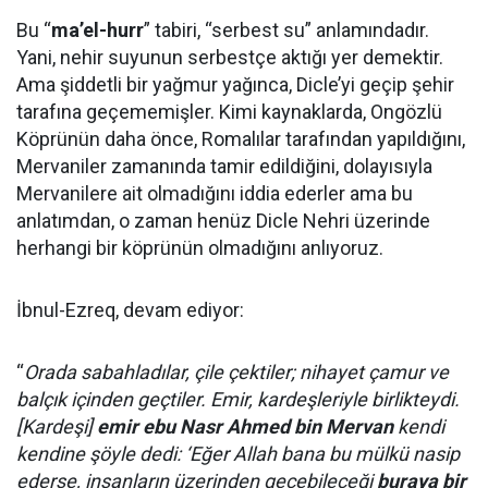
Bu “
ma’el-hurr
” tabiri, “serbest su” anlamındadır.
Yani, nehir suyunun serbestçe aktığı yer demektir.
Ama şiddetli bir yağmur yağınca, Dicle’yi geçip şehir
tarafına geçememişler. Kimi kaynaklarda, Ongözlü
Köprünün daha önce, Romalılar tarafından yapıldığını,
Mervaniler zamanında tamir edildiğini, dolayısıyla
Mervanilere ait olmadığını iddia ederler ama bu
anlatımdan, o zaman henüz Dicle Nehri üzerinde
herhangi bir köprünün olmadığını anlıyoruz.
İbnul-Ezreq, devam ediyor:
“
Orada sabahladılar, çile çektiler; nihayet çamur ve
balçık içinden geçtiler. Emir, kardeşleriyle birlikteydi.
[Kardeşi]
emir ebu Nasr Ahmed bin Mervan
kendi
kendine şöyle dedi: ‘Eğer Allah bana bu mülkü nasip
ederse, insanların üzerinden geçebileceği
buraya bir