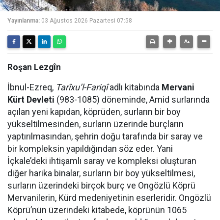
Yayınlanma:
03 Ağustos 2026 Pazartesi 07:58
Roşan Lezgîn
İbnul-Ezreq,
Tarîxu’l-Fariqî
adlı kitabında
Mervani
Kürt Devleti
(983-1085) döneminde, Amid surlarında
açılan yeni kapıdan, köprüden, surların bir boy
yükseltilmesinden, surların üzerinde burçların
yaptırılmasından, şehrin doğu tarafında bir saray ve
bir kompleksin yapıldığından söz eder. Yani
İçkale’deki ihtişamlı saray ve kompleksi oluşturan
diğer harika binalar, surların bir boy yükseltilmesi,
surların üzerindeki birçok burç ve Ongözlü Köprü
Mervanilerin, Kürd medeniyetinin eserleridir. Ongözlü
Köprü’nün üzerindeki kitabede, köprünün 1065