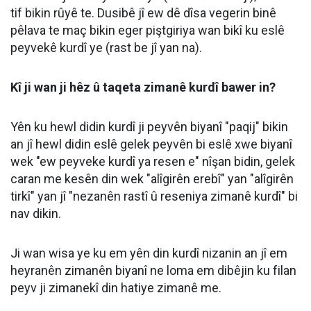
tif bikin rûyê te. Dusibê jî ew dê dîsa vegerin binê
pêlava te maç bikin eger piştgiriya wan bikî ku eslê
peyvekê kurdî ye (rast be jî yan na).
Kî ji wan ji hêz û taqeta zimanê kurdî bawer in?
Yên ku hewl didin kurdî ji peyvên biyanî "paqij" bikin
an jî hewl didin eslê gelek peyvên bi eslê xwe biyanî
wek "ew peyveke kurdî ya resen e" nîşan bidin, gelek
caran me kesên din wek "alîgirên erebî" yan "alîgirên
tirkî" yan jî "nezanên rastî û reseniya zimanê kurdî" bi
nav dikin.
Ji wan wisa ye ku em yên din kurdî nizanin an jî em
heyranên zimanên biyanî ne loma em dibêjin ku filan
peyv ji zimanekî din hatiye zimanê me.