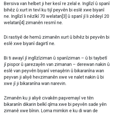
Bersiva van helbet ji her kesî re zelal e. Inglîzî û spanî
bihêz û xurt in tevî ku tijî peyvên bi eslê xwe biyanî
ne. Inglîzî li nêzîkî 70 welatan[3] û spanî jî li zêdeyî 20
welatan[4] zimanên resmî ne.
Di rastiyê de hemû zimanên xurt û bihêz bi peyvên bi
eslê xwe biyanî dagirtî ne.
Bi ti awayî jî inglîzîziman û spanîziman – û bi taybetî
jî pispor û şarezayên van zimanan – derewan nakin û
eslê van peyvên biyanî venaşêrin û bikaranîna wan
peyvan ji aliyê hevzimanên xwe ve nalet nakin û bi
xwe jî ji bikaranîna wan narevin.
Zimanên ku ji aliyê civakên paşvemayî ve tên
bikaranîn dikarin belkî qîma xwe bi peyvên sade yên
zimanê xwe bînin. Loma mimkin e ku di wan de