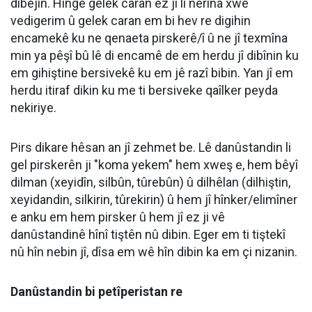
dibêjin. Hingê gelek caran ez jî li nêrîna xwe
vedigerim û gelek caran em bi hev re digihin
encamekê ku ne qenaeta pirskerê/î û ne jî texmîna
min ya pêşî bû lê di encamê de em herdu jî dibînin ku
em gihiştine bersivekê ku em jê razî bibin. Yan jî em
herdu itiraf dikin ku me ti bersiveke qaîlker peyda
nekiriye.
Pirs dikare hêsan an jî zehmet be. Lê danûstandin li
gel pirskerên ji "koma yekem" hem xweş e, hem bêyî
dilman (xeyidîn, silbûn, tûrebûn) û dilhêlan (dilhiştin,
xeyidandin, silkirin, tûrekirin) û hem jî hînker/elimîner
e anku em hem pirsker û hem jî ez ji vê
danûstandinê hînî tiştên nû dibin. Eger em ti tiştekî
nû hîn nebin jî, dîsa em wê hîn dibin ka em çi nizanin.
Danûstandin bi petîperistan re