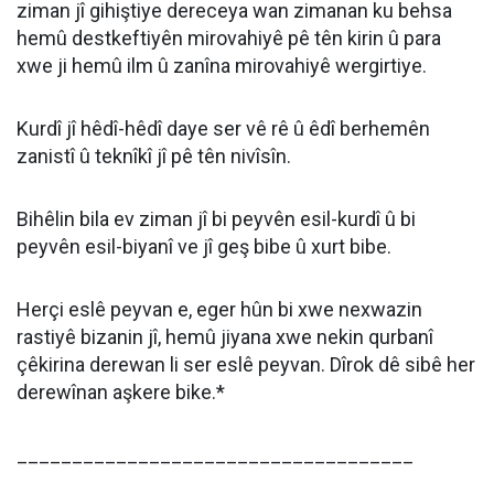
ziman jî gihiştiye dereceya wan zimanan ku behsa
hemû destkeftiyên mirovahiyê pê tên kirin û para
xwe ji hemû ilm û zanîna mirovahiyê wergirtiye.
Kurdî jî hêdî-hêdî daye ser vê rê û êdî berhemên
zanistî û teknîkî jî pê tên nivîsîn.
Bihêlin bila ev ziman jî bi peyvên esil-kurdî û bi
peyvên esil-biyanî ve jî geş bibe û xurt bibe.
Herçi eslê peyvan e, eger hûn bi xwe nexwazin
rastiyê bizanin jî, hemû jiyana xwe nekin qurbanî
çêkirina derewan li ser eslê peyvan. Dîrok dê sibê her
derewînan aşkere bike.*
____________________________________