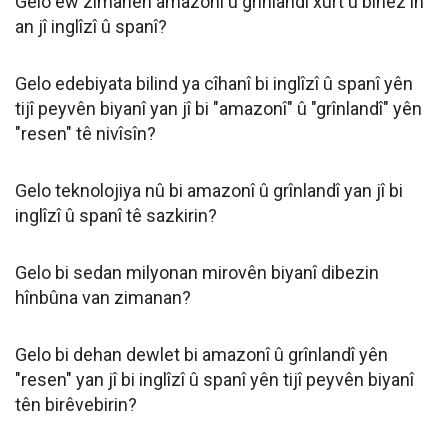
Gelo ew zimanên amazonî û grînlandî xurt û bihêz in
an jî inglîzî û spanî?
Gelo edebiyata bilind ya cîhanî bi inglîzî û spanî yên
tijî peyvên biyanî yan jî bi "amazonî" û "grînlandî" yên
"resen" tê nivîsîn?
Gelo teknolojiya nû bi amazonî û grînlandî yan jî bi
inglîzî û spanî tê sazkirin?
Gelo bi sedan milyonan mirovên biyanî dibezin
hînbûna van zimanan?
Gelo bi dehan dewlet bi amazonî û grînlandî yên
"resen" yan jî bi inglîzî û spanî yên tijî peyvên biyanî
tên birêvebirin?