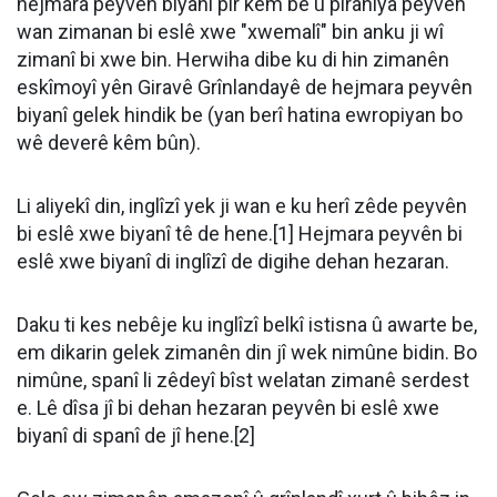
hejmara peyvên biyanî pir kêm be û piraniya peyvên
wan zimanan bi eslê xwe "xwemalî" bin anku ji wî
zimanî bi xwe bin. Herwiha dibe ku di hin zimanên
eskîmoyî yên Giravê Grînlandayê de hejmara peyvên
biyanî gelek hindik be (yan berî hatina ewropiyan bo
wê deverê kêm bûn).
Li aliyekî din, inglîzî yek ji wan e ku herî zêde peyvên
bi eslê xwe biyanî tê de hene.[1] Hejmara peyvên bi
eslê xwe biyanî di inglîzî de digihe dehan hezaran.
Daku ti kes nebêje ku inglîzî belkî istisna û awarte be,
em dikarin gelek zimanên din jî wek nimûne bidin. Bo
nimûne, spanî li zêdeyî bîst welatan zimanê serdest
e. Lê dîsa jî bi dehan hezaran peyvên bi eslê xwe
biyanî di spanî de jî hene.[2]