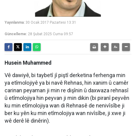
Yayınlanma:
30 Ocak 2017 Pazartesi 13:31
Güncelleme:
28 Şubat 2025 Cuma 09:57
Husein Muhammed
Vê dawiyê, bi taybetî jî piştî derketina ferhenga min
ya etîmolojiyê ya bi navê Rehnas, hin xanim û camêr
carinan peyaman ji min re dişînin û daxwaza rehnasî
û etîmolojiya hin peyvan ji min dikin (bi piranî peyvên
ku min etîmolojiya wan di Rehnasê de nenivîsîbe ji
ber ku yên ku min etîmolojiya wan nivîsîbe, ji xwe ji
wê derê lê dinêrin).