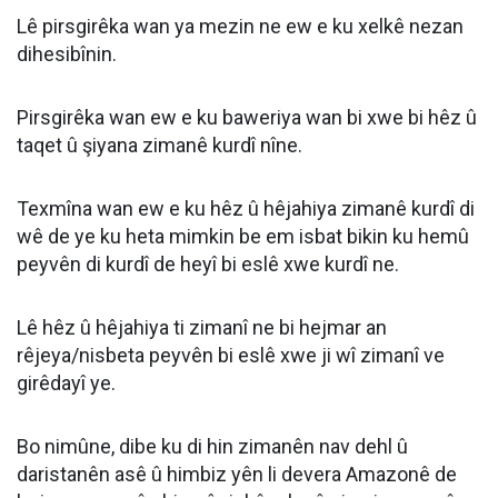
Lê pirsgirêka wan ya mezin ne ew e ku xelkê nezan
dihesibînin.
Pirsgirêka wan ew e ku baweriya wan bi xwe bi hêz û
taqet û şiyana zimanê kurdî nîne.
Texmîna wan ew e ku hêz û hêjahiya zimanê kurdî di
wê de ye ku heta mimkin be em isbat bikin ku hemû
peyvên di kurdî de heyî bi eslê xwe kurdî ne.
Lê hêz û hêjahiya ti zimanî ne bi hejmar an
rêjeya/nisbeta peyvên bi eslê xwe ji wî zimanî ve
girêdayî ye.
Bo nimûne, dibe ku di hin zimanên nav dehl û
daristanên asê û himbiz yên li devera Amazonê de