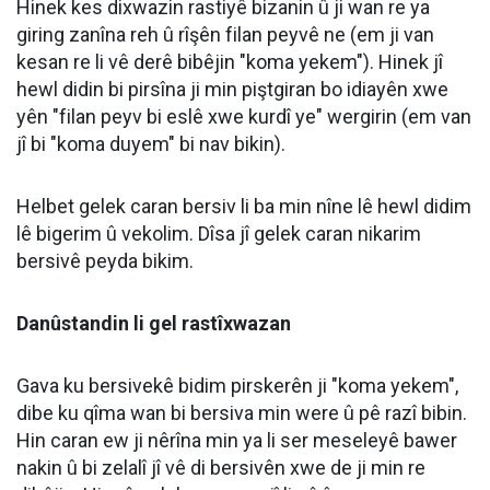
Hinek kes dixwazin rastiyê bizanin û ji wan re ya
giring zanîna reh û rîşên filan peyvê ne (em ji van
kesan re li vê derê bibêjin "koma yekem"). Hinek jî
hewl didin bi pirsîna ji min piştgiran bo idiayên xwe
yên "filan peyv bi eslê xwe kurdî ye" wergirin (em van
jî bi "koma duyem" bi nav bikin).
Helbet gelek caran bersiv li ba min nîne lê hewl didim
lê bigerim û vekolim. Dîsa jî gelek caran nikarim
bersivê peyda bikim.
Danûstandin li gel rastîxwazan
Gava ku bersivekê bidim pirskerên ji "koma yekem",
dibe ku qîma wan bi bersiva min were û pê razî bibin.
Hin caran ew ji nêrîna min ya li ser meseleyê bawer
nakin û bi zelalî jî vê di bersivên xwe de ji min re