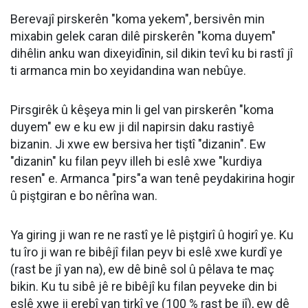
Berevajî pirskerên "koma yekem", bersivên min
mixabin gelek caran dilê pirskerên "koma duyem"
dihêlin anku wan dixeyidînin, sil dikin tevî ku bi rastî jî
ti armanca min bo xeyidandina wan nebûye.
Pirsgirêk û kêşeya min li gel van pirskerên "koma
duyem" ew e ku ew ji dil napirsin daku rastiyê
bizanin. Ji xwe ew bersiva her tiştî "dizanin". Ew
"dizanin" ku filan peyv illeh bi eslê xwe "kurdiya
resen" e. Armanca "pirs"a wan tenê peydakirina hogir
û piştgiran e bo nêrîna wan.
Ya giring ji wan re ne rastî ye lê piştgirî û hogirî ye. Ku
tu îro ji wan re bibêjî filan peyv bi eslê xwe kurdî ye
(rast be jî yan na), ew dê binê sol û pêlava te maç
bikin. Ku tu sibê jê re bibêjî ku filan peyveke din bi
eslê xwe ji erebî yan tirkî ye (100 % rast be jî), ew dê