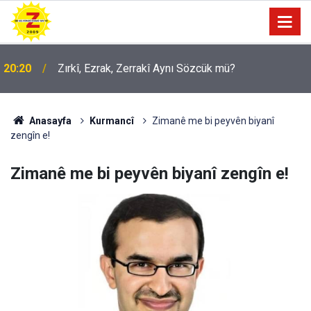
20:20
Zırkî, Ezrak, Zerrakî Aynı Sözcük mü?
09:56
Ji Zilma Partîzanan Nimûneyeka Piçûk
Anasayfa
Kurmancî
Zimanê me bi peyvên biyanî
zengîn e!
Zimanê me bi peyvên biyanî zengîn e!