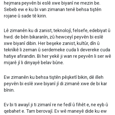
hejmara peyvên bi eslê xwe biyanî ne mezin be.
Sebeb ew e ku bi van zimanan tenê behsa tiştên
rojane û sade tê kirin.
Lê zimanên ku di zanist, teknolojî, felsefe, edebiyat û
hwd. de bên bikaranîn, zû hewceyî peyvên bi eslê
xwe biyanî dibin. Her beşeke zanist, kultûr, dîn û
teknîkê li zeman û serdemeke cuda li devereke cuda
hatiye afirandin. Bi her yekê ji wan re peyvên li ser wê
mijarê jî li dinyayê belav bûne.
Ew zimanên ku behsa tiştên pêşketî bikin, dê illeh
peyvên bi eslê xwe biyanî jî di zimanê xwe de bi kar
bînin.
Ev bi ti awayî ji ti zimanî re ne fedî û fihêt e, ne eyb û
qebahet e. Tam berovajî. Ev wê maneyê dide ku ew