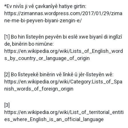
*Ev nivîs ji vê çavkanîyê hatiye girtin:
https://zimannas.wordpress.com/2017/01/29/zima
ne-me-bi-peyven-biyani-zengin-e/
[1] Bo hin lîsteyên peyvên bi eslê xwe biyanî di inglîzî
de, binêrin bo nimûne:
https://en.wikipedia.org/wiki/Lists_of_English_word
s_by_country_or_language_of_origin
[2] Bo lîsteyekê binêrin vê lînkê û jêr-lîsteyên wê:
https://en.wikipedia.org/wiki/Category:Lists_of_Spa
nish_words_of_foreign_origin
[3]
https://en.wikipedia.org/wiki/List_of_territorial_entiti
es_where_English_is_an_official_language