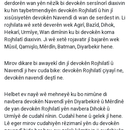
derdorên wan yên nêzîk bi devokên sersînorî diaxivin
ku hin taybetmendiyên devokên Rojhilatî û hin jî
xisûsiyetên devokên Navendî di wan de serdest in. Li
rojhilata wê xetê deverên wek Agirî, Bazîd, Dihok,
Hekarî, Urmîye, Wan dimînin ku bi devokên koma
Rojhilatî diaxivin. Ji wê xetê rojavatir jî bajarên wek
Mûsil, Qamişlo, Mêrdîn, Batman, Diyarbekir hene.
Mirov dikare bi awayekî din jî devokên Rojhilatî û
Navendî ji hev cuda bike: devokên Rojhilatî çiyayî ne,
devokên navendî deştî ne.
Helbet ev nayê wê mehneyê ku bo nimûne di
navbera devokên Navendî yên Diyarbekirê û Mêrdînê
de yan devokên Rojhilatî yên navbera Dihokê û
Urmîyê de cudahî nînin. Cudahî hene û gelek jî hene.
Lê eger mirov cudahiyên rêzimanî yên du devokên