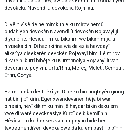
navendî bide ber hev, ew gelek kêmtir in ji cudahiyên
devokeka Navendî û devokeka Rojhilatî.
Di vê nivîsê de ne mimkun e ku mirov hemû
cudahîyên devokên Navendî û devokên Rojavayî jî
diyar bike. Hêvîdar im ku bikarim wê bikim mijara
nivîseka din. Di hazirkirina wê de ez ê hewceyî
alîkarîya qisekerên devokên Rojavayî bim. Lê mirov
dikare bi kurtî bibêje ku Kurmancîya Rojavayî li van
deveran tê peyivîn: Urfa/Riha, Mereş, Meletî, Semsûr,
Efrîn, Qonya.
Ev xebateka destpêkî ye. Dibe ku hin nuqteyên giring
hatibin jibîrkirin. Eger xwandevanên hêja bi wan
bihesin, hêvî dikim ku min jê haydar bikin daku em
xwe di warê devoknasiya Kurdî de bikemilînin.
Hêvîdar im ku her kes van nuqteyan bide ber
taybetmendîyên devoka xwe da ku em baştir bibînin