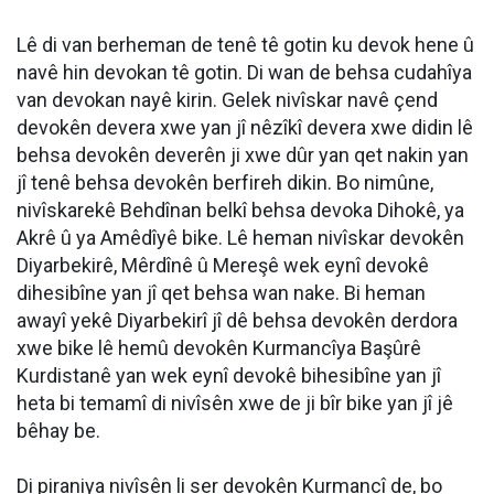
Lê di van berheman de tenê tê gotin ku devok hene û
navê hin devokan tê gotin. Di wan de behsa cudahîya
van devokan nayê kirin. Gelek nivîskar navê çend
devokên devera xwe yan jî nêzîkî devera xwe didin lê
behsa devokên deverên ji xwe dûr yan qet nakin yan
jî tenê behsa devokên berfireh dikin. Bo nimûne,
nivîskarekê Behdînan belkî behsa devoka Dihokê, ya
Akrê û ya Amêdîyê bike. Lê heman nivîskar devokên
Diyarbekirê, Mêrdînê û Mereşê wek eynî devokê
dihesibîne yan jî qet behsa wan nake. Bi heman
awayî yekê Diyarbekirî jî dê behsa devokên derdora
xwe bike lê hemû devokên Kurmancîya Başûrê
Kurdistanê yan wek eynî devokê bihesibîne yan jî
heta bi temamî di nivîsên xwe de ji bîr bike yan jî jê
bêhay be.
Di piraniya nivîsên li ser devokên Kurmancî de, bo