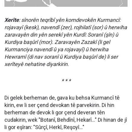
Xerîte
: sînorên teqrîbî yên komdevokên Kurmancî:
rojavayî (kesk), navendî (zer), rojhilatî (sor) û herwiha
zaravayên din yên serekî yên Kurdî: Soranî (şîn) û
Kurdiya başûrî (mor). Zaravayên Zazakî (li gel
Kurmanciya navendî û ya rojavayî) û herwiha
Hewramî (di nav soranî û Kurdiya başûrî de) li ser
xerîteyê nehatine diyarkirin.
* * *
Di gelek berheman de, gava ku behsa Kurmancî tê
kirin, ew li ser çend devokan tê parvekirin. Di hin
berheman de devok li gor çend deveran tên
cudakirin, wek "Botanî, Behdînî, Hekarî…" Di hinan de jî
li gor eşîran: "Sûrçî, Herkî, Reşoyî…"