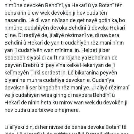
nimûne devokên Behdînî, ya Hekarî û ya Botanî tên
behskirin û ew wek devokên ji hev cuda tên
nasandin. Lê di wan nivîsan de qet nayê gotin ka, bo
nimûne, cudahîyên devoka Behdînî û devoka Hekarî
çi ne. Di rastîyê de, ji alîyê rêzimanî ve, di navbera
Behdînî û Hekarî de yan ti cudahîyên rêzimanî nînin
yan jî cudahîyên wan mînîmal in. Helbet ji ber
sebebên siyasî di axiftina rojane ya Behdînan de
peyvên Erebî û di peyivîna xelkê Hekariyan de jî
kelîmeyên Tirkî serdest in. Lê bikaranîna peyvên
biyanî ne muhra cudahîya devokan e. Cudahîya
devokan li ser bingehên rêzimanî ye. Ji aliyê rêzimanî
ve jî cudahîyên wisa giring di navbera Behdînî û
Hekarî de nînin heta ku mirov wan wek du devokên ji
hev cuda û serbixwe bihejmêre.
Li alîyekî din, di her nivîsê de behsa devoka Botanî tê