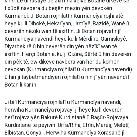
kirin. Lê di rastîyê de axiftina xelkê Botanê dikeve ser
tixûbê navbera du beşên mezin yên devokên
Kurmancî. Ji Botan rojhilattir Kurmancîya rojhilatê
heye ku li Dihokê, Hekarîyan, Urmîyê, Bazîdê, Wanê û
deverên nêzîkî wan tê axiftin. Ji Botan rojavatir jî
Kurmanciya navendî heye ku li Mêrdînê, Qamişloyê,
Diyarbekirê û hin deverên din yên nêzîkî wan tê
axiftin. Herçi Botan e, ku ji Cizîrê, Sêrtê û hin deverên
din pêk tê, ew dikeve navbera van her du komên
devokan (Kurmanciya rojhilatî û Kurmancîya navendî)
û hin ji taybetmendiyên rojhilatî û hin jî yên navendî li
Botan li kar in.
Ji bilî Kurmancîya rojhilatî û Kurmancîya navendî,
herwiha Kurmancîya rojavayî jî heye ku li deverên
herî rojava yên Bakurê Kurdistanê û Başûr-Rojavaya
Kurdistanê tê peyivîn: Urfa/Riha, Efrîn, Mereş, Meletî,
Elbistan, Qonya… Herwiha Kurmancîya Xorasanê jî