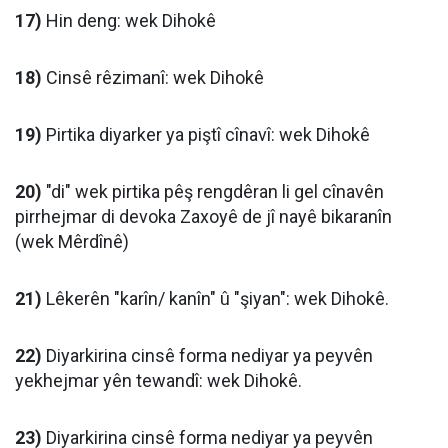
17)
Hin deng: wek Dihokê
18)
Cinsê rêzimanî: wek Dihokê
19)
Pirtika diyarker ya piştî cînavî: wek Dihokê
20)
"di" wek pirtika pêş rengdêran li gel cînavên
pirrhejmar di devoka Zaxoyê de jî nayê bikaranîn
(wek Mêrdînê)
21)
Lêkerên "karîn/ kanîn" û "şiyan": wek Dihokê.
22)
Diyarkirina cinsê forma nediyar ya peyvên
yekhejmar yên tewandî: wek Dihokê.
23)
Diyarkirina cinsê forma nediyar ya peyvên