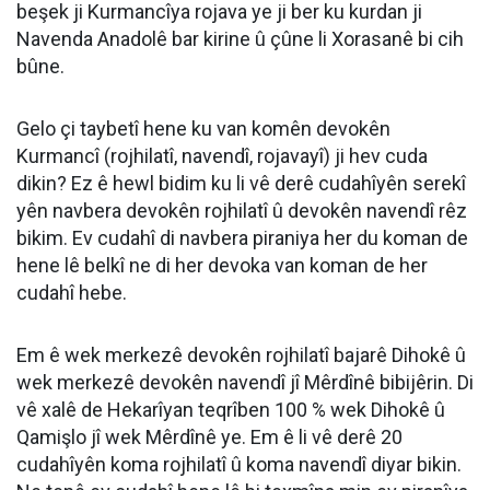
beşek ji Kurmancîya rojava ye ji ber ku kurdan ji
Navenda Anadolê bar kirine û çûne li Xorasanê bi cih
bûne.
Gelo çi taybetî hene ku van komên devokên
Kurmancî (rojhilatî, navendî, rojavayî) ji hev cuda
dikin? Ez ê hewl bidim ku li vê derê cudahîyên serekî
yên navbera devokên rojhilatî û devokên navendî rêz
bikim. Ev cudahî di navbera piraniya her du koman de
hene lê belkî ne di her devoka van koman de her
cudahî hebe.
Em ê wek merkezê devokên rojhilatî bajarê Dihokê û
wek merkezê devokên navendî jî Mêrdînê bibijêrin. Di
vê xalê de Hekarîyan teqrîben 100 % wek Dihokê û
Qamişlo jî wek Mêrdînê ye. Em ê li vê derê 20
cudahîyên koma rojhilatî û koma navendî diyar bikin.