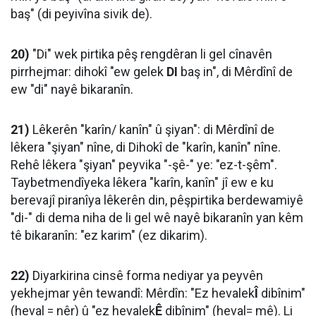
baş" (di peyivîna sivik de).
20)
"Di" wek pirtika pêş rengdêran li gel cînavên
pirrhejmar: dihokî "ew gelek
DI
baş in", di Mêrdînî de
ew "di" nayê bikaranîn.
21)
Lêkerên "karîn/ kanîn" û şiyan": di Mêrdînî de
lêkera "şiyan" nîne, di Dihokî de "karîn, kanîn" nîne.
Rehê lêkera "şiyan" peyvika "-şê-" ye: "ez-t-şêm".
Taybetmendîyeka lêkera "karîn, kanîn" jî ew e ku
berevajî piranîya lêkerên din, pêşpirtika berdewamiyê
"di-" di dema niha de li gel wê nayê bikaranîn yan kêm
tê bikaranîn: "ez karim" (ez dikarim).
22)
Diyarkirina cinsê forma nediyar ya peyvên
yekhejmar yên tewandî: Mêrdîn: "Ez hevalek
Î
dibînim"
(heval = nêr) û "ez hevalek
Ê
dibînim" (heval= mê). Li