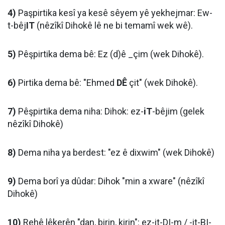
4)
Paşpirtika kesî ya kesê sêyem yê yekhejmar: Ew-
t-bêj
IT
(nêzîkî Dihokê lê ne bi temamî wek wê).
5)
Pêşpirtika dema bê: Ez (d)ê _çim (wek Dihokê).
6)
Pirtika dema bê: "Ehmed
DÊ
çit" (wek Dihokê).
7)
Pêşpirtika dema niha: Dihok: ez-
iT
-bêjim (gelek
nêzîkî Dihokê)
8)
Dema niha ya berdest: "ez ê dixwim" (wek Dihokê)
9)
Dema borî ya dûdar: Dihok "min a xware" (nêzîkî
Dihokê)
10)
Rehê lêkerên "dan, birin, kirin": ez-it-DI-m / -it-BI-