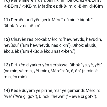
10)
Rehê lêkerên "dan, birin, kirin": Dihok: ez-t-
DE
-m /
-t-
BE
-m / -t-
KE
-m, Mêrdîn: ez di-
D
-im, di-
B
-im, di-
K
-im
11)
Demên borî yên şertî: Mêrdîn: "min ê bigota",
Dihok: "ez da bêjim"
12)
Cînavên resîprokal: Mêrdîn: "hev, hevdu, hevûdin,
hevûdu" ("Em hev/hevdu nas dikin"), Dihok: êkudu,
êkdu, êk ("Em êkûdu/êkdu nas-t-ken.")
13)
Pirtikên diyarker yên serbixwe: Dihok "ya, yê, yêt"
(ya min, yê min, yêt min), Mêrdîn: "a, ê, ên" (a min, ê
min, ên min)
14)
Kesê duyem yê pirrhejmar yê çemandî: Mêrdîn:
"we" ("We çi go?"), Dihok: "hewe" ("Hewe çi got?").