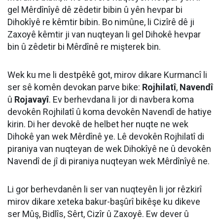
gel Mêrdînîyê dê zêdetir bibin û yên hevpar bi
Dihokîyê re kêmtir bibin. Bo nimûne, li Cizîrê dê ji
Zaxoyê kêmtir ji van nuqteyan li gel Dihokê hevpar
bin û zêdetir bi Mêrdînê re mişterek bin.
Wek ku me li destpêkê got, mirov dikare Kurmancî li
ser sê komên devokan parve bike:
Rojhilatî
,
Navendî
û
Rojavayî
. Ev berhevdana li jor di navbera koma
devokên Rojhilatî û koma devokên Navendî de hatiye
kirin. Di her devokê de helbet her nuqte ne wek
Dihokê yan wek Mêrdînê ye. Lê devokên Rojhilatî di
piraniya van nuqteyan de wek Dihokîyê ne û devokên
Navendî de jî di piraniya nuqteyan wek Mêrdînîyê ne.
Li gor berhevdanên li ser van nuqteyên li jor rêzkirî
mirov dikare xeteka bakur-başûrî bikêşe ku dikeve
ser Mûş, Bidlîs, Sêrt, Cizîr û Zaxoyê. Ew dever û