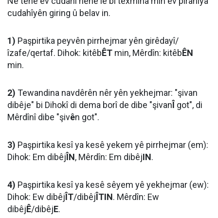
Ne tenê ev cudahî hene lê bi texmîna min ev piranîya
cudahîyên giring û belav in.
1)
Paşpirtika peyvên pirrhejmar yên girêdayî/
îzafe/qertaf. Dihok: kitêb
ÊT
min, Mêrdîn: kitêb
ÊN
min.
2)
Tewandina navdêrên nêr yên yekhejmar: "şivan
dibêje" bi Dihokî di dema borî de dibe "şivan
Î
got", di
Mêrdînî dibe "şiv
ê
n got".
3)
Paşpirtika kesî ya kesê yekem yê pirrhejmar (em):
Dihok: Em dibêj
ÎN
, Mêrdîn: Em dibêj
IN
.
4)
Paşpirtika kesî ya kesê sêyem yê yekhejmar (ew):
Dihok: Ew dibêj
ÎT
/dibêj
ÎTIN
. Mêrdîn: Ew
dibêj
Ê
/dibêj
E
.