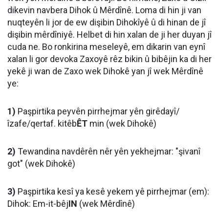
dikevin navbera Dihok û Mêrdînê. Loma di hin ji van
nuqteyên li jor de ew dişibin Dihokîyê û di hinan de jî
dişibin mêrdîniyê. Helbet di hin xalan de ji her duyan jî
cuda ne. Bo ronkirina meseleyê, em dikarin van eynî
xalan li gor devoka Zaxoyê rêz bikin û bibêjin ka di her
yekê ji wan de Zaxo wek Dihokê yan jî wek Mêrdînê
ye:
1)
Paşpirtika peyvên pirrhejmar yên girêdayî/
îzafe/qertaf. kitêb
ÊT
min (wek Dihokê)
2)
Tewandina navdêrên nêr yên yekhejmar: "şivanî
got" (wek Dihokê)
3)
Paşpirtika kesî ya kesê yekem yê pirrhejmar (em):
Dihok: Em-it-bêj
IN
(wek Mêrdînê)