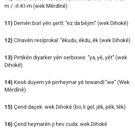
m / -it-KI-m (wek Mêrdînê)
11)
Demên borî yên şertî: "ez da bêjim" (wek Dihokê)
12)
Cînavên resîprokal: "êkudu, êkdu, êk (wek Dihokê)
13)
Pirtikên diyarker yên serbixwe: "ya, yê, yêt" (wek
Dihokê)
14)
Kesê duyem yê pirrhejmar yê tewandî:"we" (Wek
Mêrdînê)
15)
Çend daçek: wek Dihokê (bo, li gel, jêk, pêk, têk)
16)
Çend hejmarên ji hev cuda: wek Dihokê