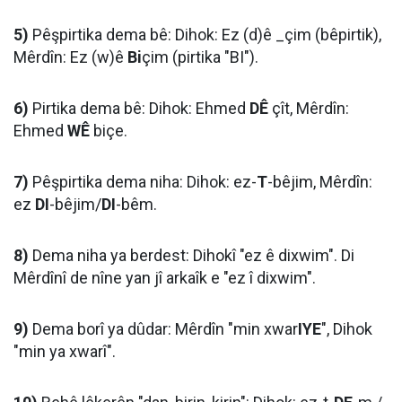
5)
Pêşpirtika dema bê: Dihok: Ez (d)ê _çim (bêpirtik),
Mêrdîn: Ez (w)ê
Bi
çim (pirtika "BI").
6)
Pirtika dema bê: Dihok: Ehmed
DÊ
çît, Mêrdîn:
Ehmed
WÊ
biçe.
7)
Pêşpirtika dema niha: Dihok: ez-
T
-bêjim, Mêrdîn:
ez
DI
-bêjim/
DI
-bêm.
8)
Dema niha ya berdest: Dihokî "ez ê dixwim". Di
Mêrdînî de nîne yan jî arkaîk e "ez î dixwim".
9)
Dema borî ya dûdar: Mêrdîn "min xwar
IYE
", Dihok
"min ya xwarî".