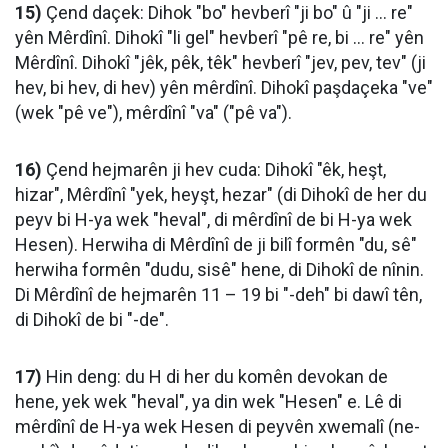
15)
Çend daçek: Dihok "bo" hevberî "ji bo" û "ji … re"
yên Mêrdînî. Dihokî "li gel" hevberî "pê re, bi … re" yên
Mêrdînî. Dihokî "jêk, pêk, têk" hevberî "jev, pev, tev" (ji
hev, bi hev, di hev) yên mêrdînî. Dihokî paşdaçeka "ve"
(wek "pê ve"), mêrdînî "va" ("pê va").
16)
Çend hejmarên ji hev cuda: Dihokî "êk, heşt,
hizar", Mêrdînî "yek, heyşt, hezar" (di Dihokî de her du
peyv bi H-ya wek "heval", di mêrdînî de bi H-ya wek
Hesen). Herwiha di Mêrdînî de ji bilî formên "du, sê"
herwiha formên "dudu, sisê" hene, di Dihokî de nînin.
Di Mêrdînî de hejmarên 11 – 19 bi "-deh" bi dawî tên,
di Dihokî de bi "-de".
17)
Hin deng: du H di her du komên devokan de
hene, yek wek "heval", ya din wek "Hesen" e. Lê di
mêrdînî de H-ya wek Hesen di peyvên xwemalî (ne-