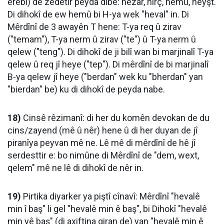
erebî) de zêdetir peyda dibe: hezar, hirç, hemû, heyşt.
Di dihokî de ew hemû bi H-ya wek "heval" in. Di
Mêrdînî de 3 awayên T hene: T-ya req û zirav
("temam"), T-ya nerm û zirav ("te") û T-ya nerm û
qelew ("teng"). Di dihokî de ji bilî wan bi marjinalî T-ya
qelew û req jî heye ("tep"). Di mêrdînî de bi marjinalî
B-ya qelew jî heye ("berdan" wek ku "bherdan" yan
"bierdan" be) ku di dihokî de peyda nabe.
18)
Cinsê rêzimanî: di her du komên devokan de du
cins/zayend (mê û nêr) hene û di her duyan de jî
piranîya peyvan mê ne. Lê mê di mêrdînî de hê jî
serdesttir e: bo nimûne di Mêrdînî de "dem, wext,
qelem" mê ne lê di dihokî de nêr in.
19)
Pirtika diyarker ya piştî cînavî: Mêrdînî "hevalê
min î baş" li gel "hevalê min ê baş", bi Dihokî "hevalê
min yê baş" (di axiftina giran de) yan "hevalê min ê