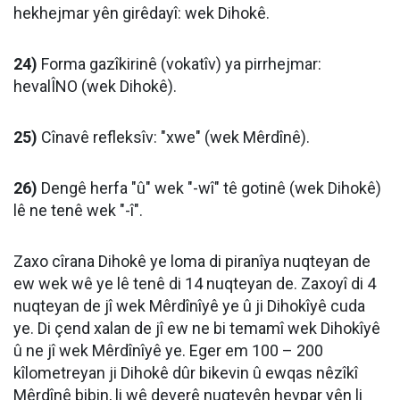
hekhejmar yên girêdayî: wek Dihokê.
24)
Forma gazîkirinê (vokatîv) ya pirrhejmar:
hevalÎNO (wek Dihokê).
25)
Cînavê refleksîv: "xwe" (wek Mêrdînê).
26)
Dengê herfa "û" wek "-wî" tê gotinê (wek Dihokê)
lê ne tenê wek "-î".
Zaxo cîrana Dihokê ye loma di piranîya nuqteyan de
ew wek wê ye lê tenê di 14 nuqteyan de. Zaxoyî di 4
nuqteyan de jî wek Mêrdînîyê ye û ji Dihokîyê cuda
ye. Di çend xalan de jî ew ne bi temamî wek Dihokîyê
û ne jî wek Mêrdînîyê ye. Eger em 100 – 200
kîlometreyan ji Dihokê dûr bikevin û ewqas nêzîkî
Mêrdînê bibin, li wê deverê nuqteyên hevpar yên li