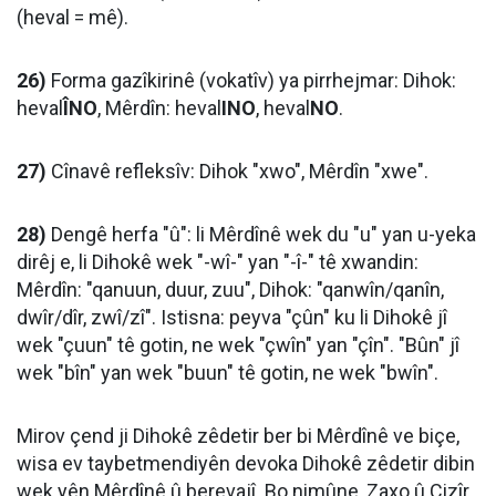
(heval = mê).
26)
Forma gazîkirinê (vokatîv) ya pirrhejmar: Dihok:
heval
ÎNO
, Mêrdîn: heval
INO
, heval
NO
.
27)
Cînavê refleksîv: Dihok "xwo", Mêrdîn "xwe".
28)
Dengê herfa "û": li Mêrdînê wek du "u" yan u-yeka
dirêj e, li Dihokê wek "-wî-" yan "-î-" tê xwandin:
Mêrdîn: "qanuun, duur, zuu", Dihok: "qanwîn/qanîn,
dwîr/dîr, zwî/zî". Istisna: peyva "çûn" ku li Dihokê jî
wek "çuun" tê gotin, ne wek "çwîn" yan "çîn". "Bûn" jî
wek "bîn" yan wek "buun" tê gotin, ne wek "bwîn".
Mirov çend ji Dihokê zêdetir ber bi Mêrdînê ve biçe,
wisa ev taybetmendiyên devoka Dihokê zêdetir dibin
wek yên Mêrdînê û berevajî. Bo nimûne, Zaxo û Cizîr