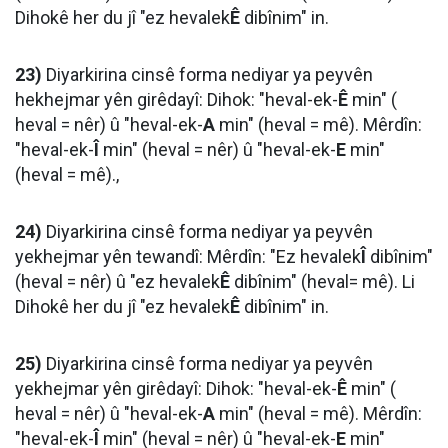
Dihokê her du jî "ez hevalek
Ê
dibînim" in.
23)
Diyarkirina cinsê forma nediyar ya peyvên
hekhejmar yên girêdayî: Dihok: "heval-ek-
Ê
min" (
heval = nêr) û "heval-ek-
A
min" (heval = mê). Mêrdîn:
"heval-ek-
Î
min" (heval = nêr) û "heval-ek-
E
min"
(heval = mê).,
24)
Diyarkirina cinsê forma nediyar ya peyvên
yekhejmar yên tewandî: Mêrdîn: "Ez hevalek
Î
dibînim"
(heval = nêr) û "ez hevalek
Ê
dibînim" (heval= mê). Li
Dihokê her du jî "ez hevalek
Ê
dibînim" in.
25)
Diyarkirina cinsê forma nediyar ya peyvên
yekhejmar yên girêdayî: Dihok: "heval-ek-
Ê
min" (
heval = nêr) û "heval-ek-
A
min" (heval = mê). Mêrdîn:
"heval-ek-
Î
min" (heval = nêr) û "heval-ek-
E
min"