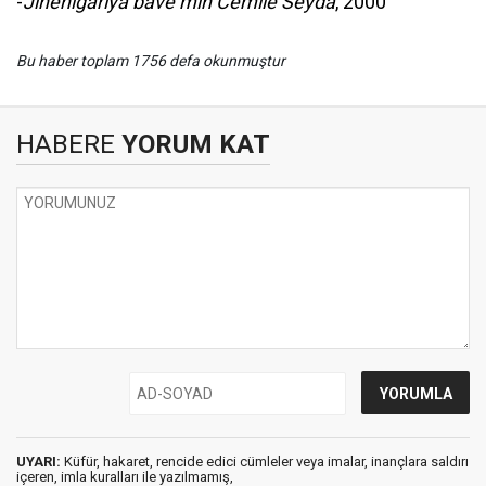
-
Jînenîgariya bavê min Cemîlê Seyda
, 2000
Bu haber toplam 1756 defa okunmuştur
HABERE
YORUM KAT
UYARI:
Küfür, hakaret, rencide edici cümleler veya imalar, inançlara saldırı
içeren, imla kuralları ile yazılmamış,