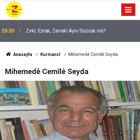
20:20
Zırkî, Ezrak, Zerrakî Aynı Sözcük mü?
Anasayfa
Kurmancî
Mihemedê Cemîlê Seyda
Mihemedê Cemîlê Seyda