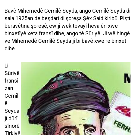
Bavê Mihemedê Cemîlê Seyda, ango Cemîlê Seyda di
sala 1925an de beşdarî di şoreşa Şêx Saîd kiribû. Piştî
beravêtina şoreşê, ew jî wek tevayî hevalên xwe
binxetîyê xeta fransî dibe, ango tê Sûriyê. Ji wê hingê
ve Mihemedê Cemîlê Seyda jî bi bavê xwe re binxet
dibe.
Li
Sûriyê
fransî
zan
Cemîl
ê
Seyda
jî dûrî
sînorê
Tirkiyê