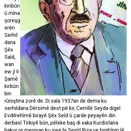
kiribûn
û mîna
şoreşg
erên
Serhil
dana
Şêx
Saîd,
wan
ew jî li
Şamê
kirbûn
bin
rûniştina zorê de. Di sala 1937an de dema ku
serhildana Dêrsimê dest pê kir, Cemîlê Seyda digel
Evdilrehîmê birayê Şêx Seîd û çarde peyayên din
derbasî Tirkiyê bûn, pêleke baş di xaka Kurdistana
bakur re meşiyan ku xwe bi Seyîd Riza ve bigihînin lê