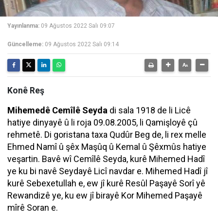
Yayınlanma:
09 Ağustos 2022 Salı 09:07
Güncelleme:
09 Ağustos 2022 Salı 09:14
Konê Reş
Mihemedê Cemîlê Seyda
di sala 1918 de li Licê
hatiye dinyayê û li roja 09.08.2005, li Qamişloyê çû
rehmetê. Di goristana taxa Qudûr Beg de, li rex melle
Ehmed Namî û şêx Maşûq û Kemal û Şêxmûs hatiye
veşartin. Bavê wî Cemîlê Seyda, kurê Mihemed Hadî
ye ku bi navê Seydayê Licî navdar e. Mihemed Hadî jî
kurê Sebexetullah e, ew jî kurê Resûl Paşayê Sorî yê
Rewandizê ye, ku ew jî birayê Kor Mihemed Paşayê
mîrê Soran e.