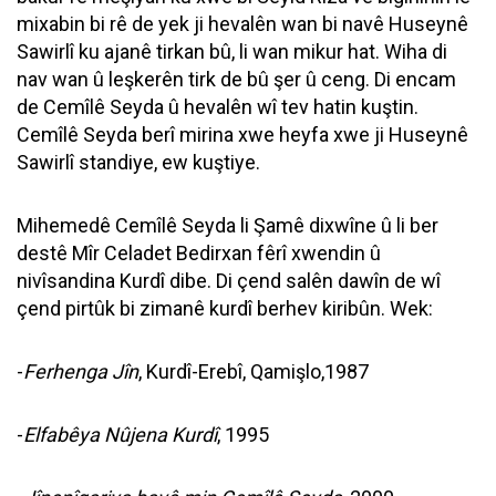
mixabin bi rê de yek ji hevalên wan bi navê Huseynê
Sawirlî ku ajanê tirkan bû, li wan mikur hat. Wiha di
nav wan û leşkerên tirk de bû şer û ceng. Di encam
de Cemîlê Seyda û hevalên wî tev hatin kuştin.
Cemîlê Seyda berî mirina xwe heyfa xwe ji Huseynê
Sawirlî standiye, ew kuştiye.
Mihemedê Cemîlê Seyda li Şamê dixwîne û li ber
destê Mîr Celadet Bedirxan fêrî xwendin û
nivîsandina Kurdî dibe. Di çend salên dawîn de wî
çend pirtûk bi zimanê kurdî berhev kiribûn. Wek:
-
Ferhenga Jîn
, Kurdî-Erebî, Qamişlo,1987
-
Elfabêya Nûjena Kurdî
, 1995