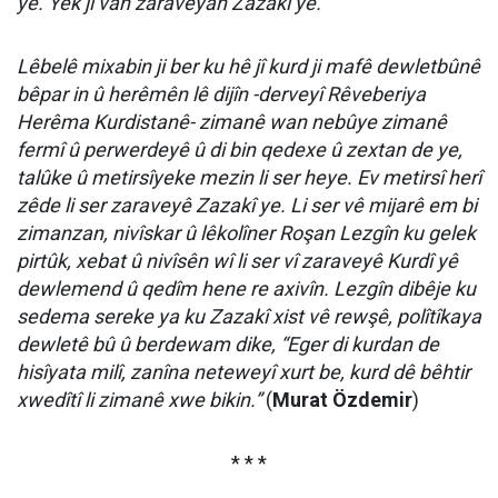
ye. Yek ji van zaraveyan Zazakî ye.
Lêbelê mixabin ji ber ku hê jî kurd ji mafê dewletbûnê
bêpar in û herêmên lê dijîn -derveyî Rêveberiya
Herêma Kurdistanê- zimanê wan nebûye zimanê
fermî û perwerdeyê û di bin qedexe û zextan de ye,
talûke û metirsîyeke mezin li ser heye. Ev metirsî herî
zêde li ser zaraveyê Zazakî ye. Li ser vê mijarê em bi
zimanzan, nivîskar û lêkolîner Roşan Lezgîn ku gelek
pirtûk, xebat û nivîsên wî li ser vî zaraveyê Kurdî yê
dewlemend û qedîm hene re axivîn. Lezgîn dibêje ku
sedema sereke ya ku Zazakî xist vê rewşê, polîtîkaya
dewletê bû û berdewam dike, “Eger di kurdan de
hisîyata milî, zanîna neteweyî xurt be, kurd dê bêhtir
xwedîtî li zimanê xwe bikin.”
(
Murat Özdemir
)
* * *