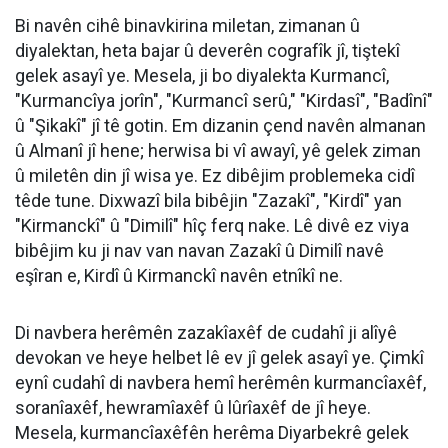
Bi navên cihê binavkirina miletan, zimanan û
diyalektan, heta bajar û deverên cografîk jî, tiştekî
gelek asayî ye. Mesela, ji bo diyalekta Kurmancî,
"Kurmancîya jorîn", "Kurmancî serû," "Kirdasî", "Badînî"
û "Şikakî" jî tê gotin. Em dizanin çend navên almanan
û Almanî jî hene; herwisa bi vî awayî, yê gelek ziman
û miletên din jî wisa ye. Ez dibêjim problemeka cidî
têde tune. Dixwazî bila bibêjin "Zazakî", "Kirdî" yan
"Kirmanckî" û "Dimilî" hîç ferq nake. Lê divê ez viya
bibêjim ku ji nav van navan Zazakî û Dimilî navê
eşîran e, Kirdî û Kirmanckî navên etnîkî ne.
Di navbera herêmên zazakîaxêf de cudahî ji alîyê
devokan ve heye helbet lê ev jî gelek asayî ye. Çimkî
eynî cudahî di navbera hemî herêmên kurmancîaxêf,
soranîaxêf, hewramîaxêf û lûrîaxêf de jî heye.
Mesela, kurmancîaxêfên herêma Diyarbekrê gelek