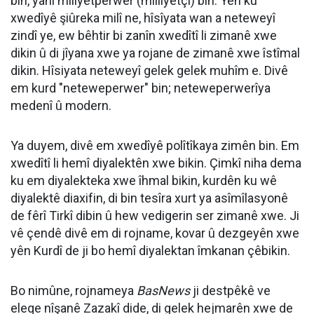
bin, yanî mîliyetperwer (milliyetçi) bin. Yên ku
xwedîyê şiûreka milî ne, hîsîyata wan a neteweyî
zindî ye, ew bêhtir bi zanîn xwedîtî li zimanê xwe
dikin û di jîyana xwe ya rojane de zimanê xwe îstîmal
dikin. Hîsiyata neteweyî gelek gelek muhîm e. Divê
em kurd "neteweperwer" bin; neteweperwerîya
medenî û modern.
Ya duyem, divê em xwedîyê polîtîkaya zimên bin. Em
xwedîtî li hemî diyalektên xwe bikin. Çimkî niha dema
ku em diyalekteka xwe îhmal bikin, kurdên ku wê
diyalektê diaxifin, di bin tesîra xurt ya asîmîlasyonê
de fêrî Tirkî dibin û hew vedigerin ser zimanê xwe. Ji
vê çendê divê em di rojname, kovar û dezgeyên xwe
yên Kurdî de ji bo hemî diyalektan îmkanan çêbikin.
Bo nimûne, rojnameya
BasNews
ji destpêkê ve
eleqe nîşanê Zazakî dide, di gelek hejmarên xwe de