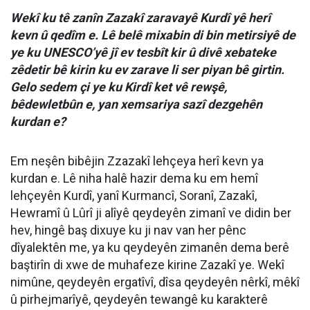
Wekî ku tê zanîn Zazakî zaravayê Kurdî yê herî
kevn û qedîm e. Lê belê mixabin di bin metirsiyê de
ye ku UNESCO’yê jî ev tesbît kir û divê xebateke
zêdetir bê kirin ku ev zarave li ser piyan bê girtin.
Gelo sedem çi ye ku Kirdî ket vê rewşê,
bêdewletbûn e, yan xemsariya sazî dezgehên
kurdan e?
Em neşên bibêjin Zzazakî lehçeya herî kevn ya
kurdan e. Lê niha halê hazir dema ku em hemî
lehçeyên Kurdî, yanî Kurmancî, Soranî, Zazakî,
Hewramî û Lûrî ji alîyê qeydeyên zimanî ve didin ber
hev, hingê baş dixuye ku ji nav van her pênc
dîyalektên me, ya ku qeydeyên zimanên dema berê
baştirîn di xwe de muhafeze kirine Zazakî ye. Wekî
nimûne, qeydeyên ergatîvî, dîsa qeydeyên nêrkî, mêkî
û pirhejmarîyê, qeydeyên tewangê ku karakterê