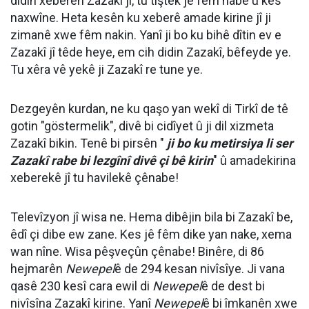
didin xeberên Zazakî jî, tu tiştek jê fêm nabe û kes
naxwîne. Heta kesên ku xeberê amade kirine jî ji
zimanê xwe fêm nakin. Yanî ji bo ku bihê dîtin ev e
Zazakî jî têde heye, em cih didin Zazakî, bêfeyde ye.
Tu xêra vê yekê ji Zazakî re tune ye.
Dezgeyên kurdan, ne ku qaşo yan wekî di Tirkî de tê
gotin "göstermelik", divê bi cidîyet û ji dil xizmeta
Zazakî bikin. Tenê bi pirsên "
ji bo ku metirsiya li ser
Zazakî rabe bi lezgînî divê çi bê kirin
" û amadekirina
xeberekê jî tu havilekê çênabe!
Televîzyon jî wisa ne. Hema dibêjin bila bi Zazakî be,
êdî çi dibe ew zane. Kes jê fêm dike yan nake, xema
wan nîne. Wisa pêşveçûn çênabe! Binêre, di 86
hejmarên
Newepel
ê de 294 kesan nivîsîye. Ji vana
qasê 230 kesî cara ewil di
Newepel
ê de dest bi
nivîsîna Zazakî kirine. Yanî
Newepel
ê bi îmkanên xwe