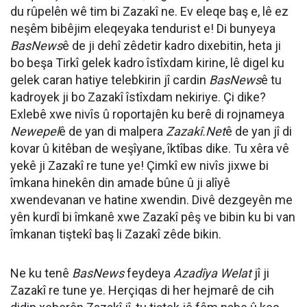
du rûpelên wê tim bi Zazakî ne. Ev eleqe baş e, lê ez
neşêm bibêjim eleqeyaka tendurist e! Di bunyeya
BasNews
ê de ji dehî zêdetir kadro dixebitin, heta ji
bo beşa Tirkî gelek kadro îstîxdam kirine, lê digel ku
gelek caran hatiye telebkirin jî cardin
BasNews
ê tu
kadroyek ji bo Zazakî îstîxdam nekiriye. Çi dike?
Exlebê xwe nivîs û roportajên ku berê di rojnameya
Newepel
ê de yan di malpera
Zazakî.Net
ê de yan jî di
kovar û kitêban de weşîyane, îktîbas dike. Tu xêra vê
yekê ji Zazakî re tune ye! Çimkî ew nivîs jixwe bi
îmkana hinekên din amade bûne û ji alîyê
xwendevanan ve hatine xwendin. Divê dezgeyên me
yên kurdî bi îmkanê xwe Zazakî pêş ve bibin ku bi van
îmkanan tiştekî baş li Zazakî zêde bikin.
Ne ku tenê
BasNews
feydeya
Azadîya Welat
jî ji
Zazakî re tune ye. Herçiqas di her hejmarê de cih