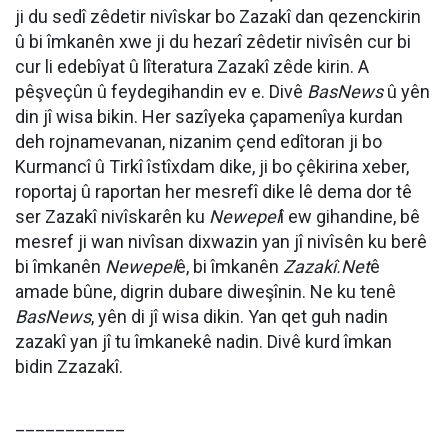
ji du sedî zêdetir nivîskar bo Zazakî dan qezenckirin
û bi îmkanên xwe ji du hezarî zêdetir nivîsên cur bi
cur li edebîyat û lîteratura Zazakî zêde kirin. A
pêşveçûn û feydegihandin ev e. Divê
BasNews
û yên
din jî wisa bikin. Her sazîyeka çapamenîya kurdan
deh rojnamevanan, nizanim çend edîtoran ji bo
Kurmancî û Tirkî îstîxdam dike, ji bo çêkirina xeber,
roportaj û raportan her mesrefî dike lê dema dor tê
ser Zazakî nivîskarên ku
Newepel
î ew gihandine, bê
mesref ji wan nivîsan dixwazin yan jî nivîsên ku berê
bi îmkanên
Newepel
ê, bi îmkanên
Zazakî.Net
ê
amade bûne, digrin dubare diweşînin. Ne ku tenê
BasNews
, yên di jî wisa dikin. Yan qet guh nadin
zazakî yan jî tu îmkanekê nadin. Divê kurd îmkan
bidin Zzazakî.
___________