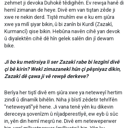
zehmet ji devoka Duhokê têdigihên. Ev rewşa hanê di
hemî zimanan de heye. Divê em van tiştan zêde ji
xwe re nekin derd. Tiştê muhîm ew e ku em şiûra
xwe ya milî şiyar bikin, û bi zanîn bi Kurdî (Zazakî,
Kurmancî) qise bikin. Hebûna navên cihê yan devok
û diyalektên cihê dê hîn gelek salên din jî dewam
bike.
Ji bo ku metirsiya li ser Zazakî rabe bi lezgînî divê
çi bê kirin? Wekî zimazanekî hûn çi pêşniyaz dikin,
Zazakî dê çawa ji vê rewşê derkeve?
Berîya her tiştî divê em şiûra xwe ya neteweyî hertim
zindî û dînamîk bihêlin. Niha ji bîstî zêdetir tehrîfên
"neteweyatî"yê hene. Ji vana tenê yên ku dikevin
dereceya şovenîzm û nîjadperestîyê, ew eyb û sûc
in, yên din hemî meşrû ne. Divê em neteweperwer