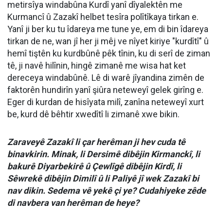
metirsîya windabûna Kurdî yanî dîyalektên me
Kurmancî û Zazakî helbet tesîra polîtîkaya tirkan e.
Yanî ji ber ku tu îdareya me tune ye, em di bin îdareya
tirkan de ne, wan jî her ji mêj ve nîyet kiriye "kurdîtî" û
hemî tiştên ku kurdbûnê pêk tînin, ku di serî de ziman
tê, ji navê hilînin, hingê zimanê me wisa hat ket
dereceya windabûnê. Lê di warê jîyandina zimên de
faktorên hundirîn yanî şiûra neteweyî gelek girîng e.
Eger di kurdan de hisîyata milî, zanîna neteweyî xurt
be, kurd dê bêhtir xwedîtî li zimanê xwe bikin.
Zaraveyê Zazakî li çar herêman ji hev cuda tê
binavkirin. Minak, li Dersimê dibêjin Kirmanckî, li
bakurê Diyarbekirê û Çewlîgê dibêjin Kirdî, li
Sêwrekê dibêjin Dimilî û li Paliyê jî wek Zazakî bi
nav dikin. Sedema vê yekê çi ye? Cudahiyeke zêde
di navbera van herêman de heye?