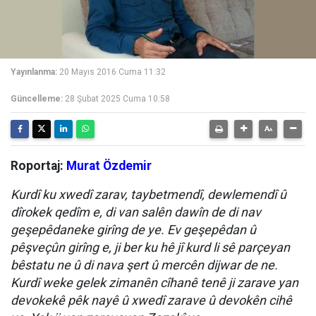
Yayınlanma:
20 Mayıs 2016 Cuma 11:32
Güncelleme:
28 Şubat 2025 Cuma 10:58
Roportaj:
Murat Özdemir
Kurdî ku xwedî zarav, taybetmendî, dewlemendî û
dîrokek qedîm e, di van salên dawîn de di nav
geşepêdaneke girîng de ye. Ev geşepêdan û
pêşveçûn girîng e, ji ber ku hê jî kurd li sê parçeyan
bêstatu ne û di nava şert û mercên dijwar de ne.
Kurdî weke gelek zimanên cîhanê tenê ji zarave yan
devokekê pêk nayê û xwedî zarave û devokên cihê