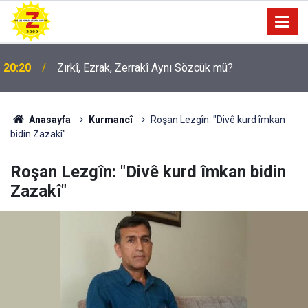
20:20
Zırkî, Ezrak, Zerrakî Aynı Sözcük mü?
Anasayfa
Kurmancî
Roşan Lezgîn: "Divê kurd îmkan
bidin Zazakî"
Roşan Lezgîn: "Divê kurd îmkan bidin
Zazakî"