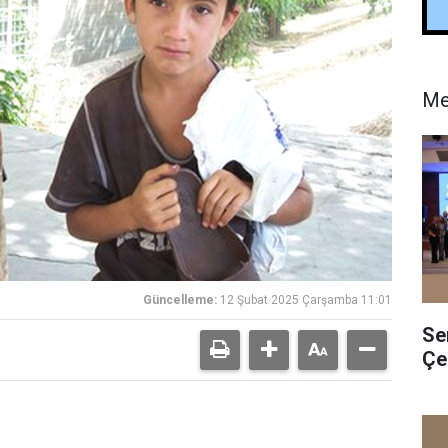
Me
Güncelleme:
12 Şubat 2025 Çarşamba 11:01
Se
Çe