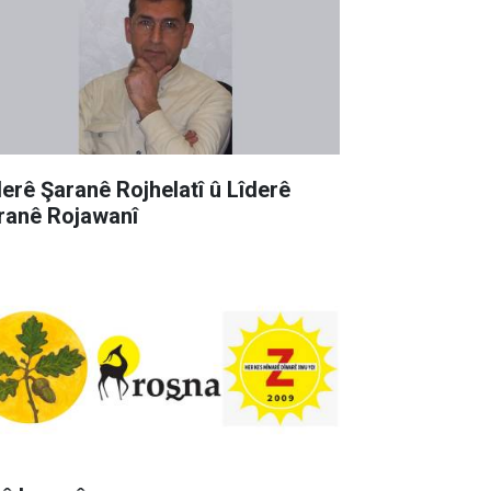
derê Şaranê Rojhelatî û Lîderê
ranê Rojawanî