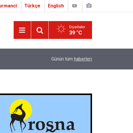
urmancî
Türkçe
English
Diyarbakır
39 °C
16:01
Çapo 3. o Hîrakerde yê Ferhengê Zazakî-Tirkî V
Günün tüm
haberleri