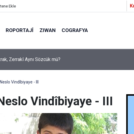
K
itene Ekle
ROPORTAJÎ
ZIWAN
COGRAFYA
Ezrak, Zerrakî Aynı Sözcük mü?
a Partîzanan Nimûneyeka Piçûk
eslo Vindîbiyaye - III
eslo Vindîbiyaye - III