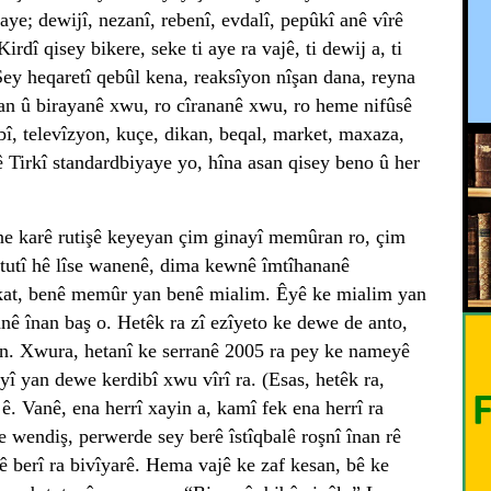
e; dewijî, nezanî, rebenî, evdalî, pepûkî anê vîrê
Kirdî qisey bikere, seke ti aye ra vajê, ti dewij a, ti
! Sey heqaretî qebûl kena, reaksîyon nîşan dana, reyna
yan û birayanê xwu, ro cîrananê xwu, ro heme nifûsê
bî, televîzyon, kuçe, dikan, beqal, market, maxaza,
ê Tirkî standardbiyaye yo, hîna asan qisey beno û her
ne karê rutişê keyeyan çim ginayî memûran ro, çim
 tutî hê lîse wanenê, dima kewnê îmtîhananê
ûkat, benê memûr yan benê mialim. Êyê ke mialim yan
nê înan baş o. Hetêk ra zî ezîyeto ke dewe de anto,
n. Xwura, hetanî ke serranê 2005 ra pey ke nameyê
yî yan dewe kerdibî xwu vîrî ra. (Esas, hetêk ra,
ê. Vanê, ena herrî xayin a, kamî fek ena herrî ra
 wendiş, perwerde sey berê îstîqbalê roşnî înan rê
ê berî ra bivîyarê. Hema vajê ke zaf kesan, bê ke