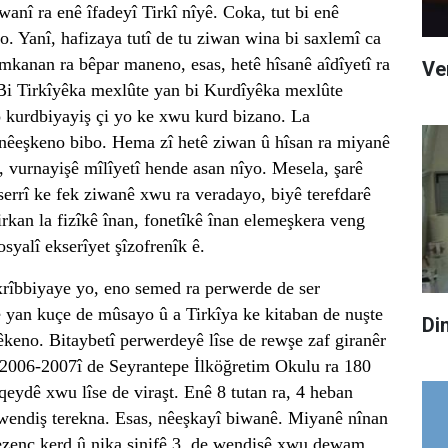
wanî ra enê îfadeyî Tirkî nîyê. Coka, tut bi enê
. Yanî, hafizaya tutî de tu ziwan wina bi saxlemî ca
mkanan ra bêpar maneno, esas, hetê hîsanê aîdîyetî ra
Ve
Bi Tirkîyêka mexlûte yan bi Kurdîyêka mexlûte
o kurdbiyayiş çi yo ke xwu kurd bizano. La
 nêeşkeno bibo. Hema zî hetê ziwan û hîsan ra miyanê
a, vurnayişê mîlîyetî hende asan nîyo. Mesela, şarê
errî ke fek ziwanê xwu ra veradayo, biyê terefdarê
irkan la fizîkê înan, fonetîkê înan elemeşkera veng
osyalî ekserîyet şîzofrenîk ê.
exrîbbiyaye yo, eno semed ra perwerde de ser
 yan kuçe de mûsayo û a Tirkîya ke kitaban de nuşte
Di
keno. Bitaybetî perwerdeyê lîse de rewşe zaf giranêr
2006-2007î de Seyrantepe İlköğretim Okulu ra 180
qeydê xwu lîse de viraşt. Enê 8 tutan ra, 4 heban
 wendiş terekna. Esas, nêeşkayî biwanê. Miyanê nînan
qezenc kerd û nika sinifê 3. de wendişê xwu dewam