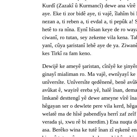
Kurdî (Zazakî û Kurmancî) dewe ana vîrê ay
aye. Eke ti zor bidê aye, ti vajê, îlahîm bi 
nezan a, ti reben a, ti evdal a, ti pepûk a
hetê to ra nîna. Eynî hîsan keye de ro wa
ciwanî, ro tutan, sey zekeme vila kena. Ta
yanî, cûya şaristanî lehê aye de ya. Ziwan
kes Tirkî ra fam keno.
Dewijê ke ameyê şaristan, cînîyê ke şinyê
ginayî mialiman ro. Ma vajê, ewnîyayî ke
unîversîte. Unîversîte qedênenê, benê av
avûkat ê, wayirê ereba yê, halê înan, dema
îmkanê desttengî yê dewe ameyne vîrê îna
hêgayan ser o dewlete pere vila kerd, hêga
welatê ma de hîsê pabendîya herrî zaf zeîf 
verada şi, xwu rê bi merdim.) Ena nuqta de
asa. Berêko wina ke tutê înan zî eşkenê en