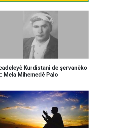
cadeleyê Kurdistanî de şervanêko
t: Mela Mihemedê Palo