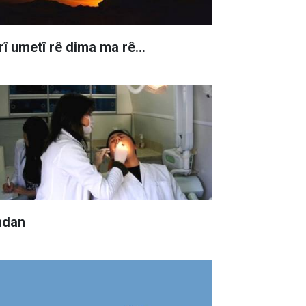
rî umetî rê dima ma rê…
ndan