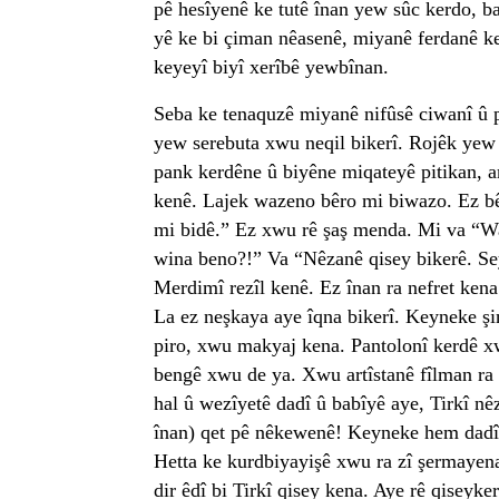
pê hesîyenê ke tutê înan yew sûc kerdo, b
yê ke bi çiman nêasenê, miyanê ferdanê key
keyeyî biyî xerîbê yewbînan.
Seba ke tenaquzê miyanê nifûsê ciwanî û p
yew serebuta xwu neqil bikerî. Rojêk ye
pank kerdêne û biyêne miqateyê pitikan, 
kenê. Lajek wazeno bêro mi biwazo. Ez bêr
mi bidê.” Ez xwu rê şaş menda. Mi va “Wak
wina beno?!” Va “Nêzanê qisey bikerê. S
Merdimî rezîl kenê. Ez înan ra nefret ken
La ez neşkaya aye îqna bikerî. Keyneke ş
piro, xwu makyaj kena. Pantolonî kerdê x
bengê xwu de ya. Xwu artîstanê fîlman ra
hal û wezîyetê dadî û babîyê aye, Tirkî nêz
înan) qet pê nêkewenê! Keyneke hem dadî
Hetta ke kurdbiyayişê xwu ra zî şermaye
dir êdî bi Tirkî qisey kena. Aye rê qiseyke