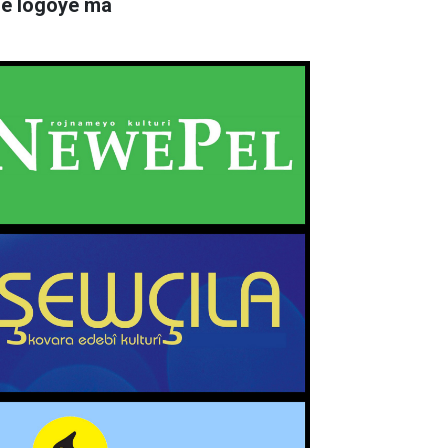
rê logoyê ma