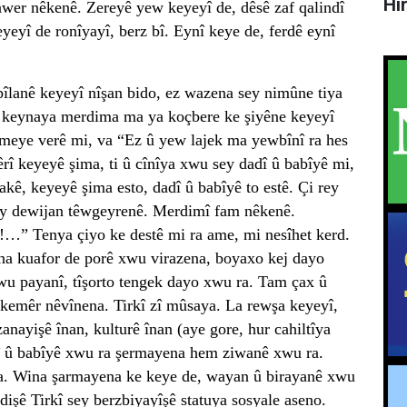
Hî
awer nêkenê. Zereyê yew keyeyî de, dêsê zaf qalindî
eyî de ronîyayî, berz bî. Eynî keye de, ferdê eynî
îlanê keyeyî nîşan bido, ez wazena sey nimûne tiya
w keynaya merdima ma ya koçbere ke şiyêne keyeyî
ameye verê mi, va “Ez û yew lajek ma yewbînî ra hes
î keyeyê şima, ti û cînîya xwu sey dadî û babîyê mi,
ê, keyeyê şima esto, dadî û babîyê to estê. Çi rey
ey dewijan têwgeyrenê. Merdimî fam nêkenê.
a!…” Tenya çiyo ke destê mi ra ame, mi nesîhet kerd.
ina kuafor de porê xwu virazena, boyaxo kej dayo
wu payanî, tîşorto tengek dayo xwu ra. Tam çax û
 kemêr nêvînena. Tirkî zî mûsaya. La rewşa keyeyî,
anayişê înan, kulturê înan (aye gore, hur cahiltîya
 û babîyê xwu ra şermayena hem ziwanê xwu ra.
na. Wina şarmayena ke keye de, wayan û birayanê xwu
rdişê Tirkî sey berzbiyayîşê statuya sosyale aseno.