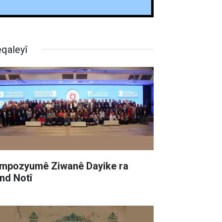
qaleyî
mpozyumê Ziwanê Dayike ra
nd Notî