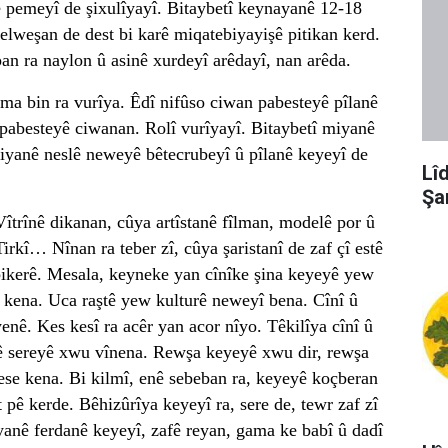
ê pemeyî de şixulîyayî. Bitaybetî keynayanê 12-18
weşan de dest bi karê miqatebiyayişê pitikan kerd.
pan ra naylon û asinê xurdeyî arêdayî, nan arêda.
 ma bin ra vurîya. Êdî nifûso ciwan pabesteyê pîlanê
 pabesteyê ciwanan. Rolî vurîyayî. Bitaybetî miyanê
iyanê neslê neweyê bêtecrubeyî û pîlanê keyeyî de
Lî
Şa
Vîtrînê dikanan, cûya artîstanê fîlman, modelê por û
irkî… Nînan ra teber zî, cûya şaristanî de zaf çî estê
 bikerê. Mesala, keyneke yan cînîke şina keyeyê yew
 kena. Uca raştê yew kulturê neweyî bena. Cînî û
enê. Kes kesî ra acêr yan acor nîyo. Têkilîya cînî û
ê sereyê xwu vînena. Rewşa keyeyê xwu dir, rewşa
se kena. Bi kilmî, enê sebeban ra, keyeyê koçberan
 pê kerde. Bêhizûrîya keyeyî ra, sere de, tewr zaf zî
anê ferdanê keyeyî, zafê reyan, gama ke babî û dadî