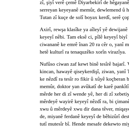
zî, şiyî verê çemê Diyarbekirî de hêgayan
serreyan keyeyanê memûr, dewlemend û hel
Tutan zî kuçe de solî boyax kerdî, serê ço
Axirî, rewşa klasîke ya aîleyî yê dewijanê
keyeyî nêbi. Tam eksê ci, pîlê keyeyî biyî
ciwananê ke emrê înan 20 ra cêr o, yanî m
hetê kulturî ra tenaquzêko xorîn virazîya.
Nufûso ciwan zaf kewt binê tesîrê bajarî. 
kincan, hawayê qiseykerdişî, ziwan, yanî T
ke nêzdî ra tesîr ro fikir û xûyê koçberan
memûr, doktor yan avûkatî de karê pankîtî
mêrde her di zî wende yê, her di zî xebetiy
mêrdeyê wayirê keyeyî nêzdî ra, bi çiman
xwu û mêrdeyê xwu dir dana têver, miqaye
de, miyanê ferdanê keyeyî de bêhizûrî dest
tutî mutesîr bî. Hende mesafe dekewto miy