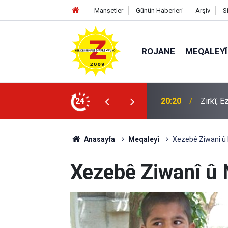
Manşetler
Günün Haberleri
Arşiv
S
ROJANE
MEQALEYÎ
20:20
Zırkî, 
24
09:56
Ji Zilm
Anasayfa
Meqaleyî
Xezebê Ziwanî û N
Xezebê Ziwanî û N