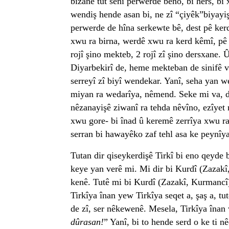
bizanê tut senî perwerde beno, bi hêrs, bi
wendiş hende asan bi, ne zî “çiyêk”biyayiş
perwerde de hîna serkewte bê, dest pê kerd
xwu ra birna, werdê xwu ra kerd kêmî, pê 
rojî şino mekteb, 2 rojî zî şino dersxane
Diyarbekirî de, heme mekteban de sinifê ver
serreyî zî biyî wendekar. Yanî, seha yan w
miyan ra wedarîya, nêmend. Seke mi va, dad
nêzanayişê ziwanî ra tehda nêvîno, ezîyet
xwu gore- bi înad û keremê zerrîya xwu ra
serran bi hawayêko zaf tehl asa ke peynîy
Tutan dir qiseykerdişê Tirkî bi eno qeyde 
keye yan verê mi. Mi dir bi Kurdî (Zazakî,
kenê. Tutê mi bi Kurdî (Zazakî, Kurmancî) 
Tirkîya înan yew Tirkîya seqet a, şaş a, t
de zî, ser nêkewenê. Mesela, Tirkîya înan 
dûrasan!
” Yanî, bi to hende serd o ke ti 