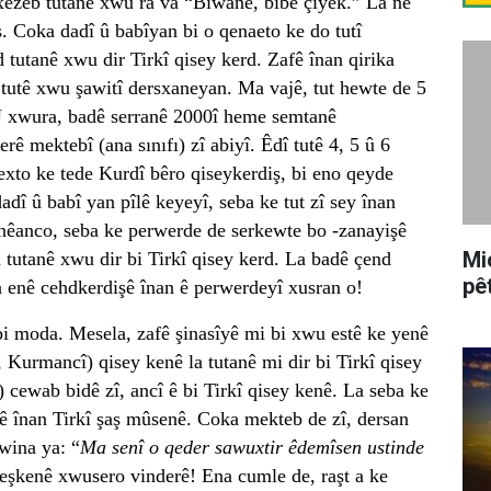
 xezeb tutanê xwu ra va “Biwanê, bibê çiyêk.” La ne
. Coka dadî û babîyan bi o qenaeto ke do tutî
 tutanê xwu dir Tirkî qisey kerd. Zafê înan qirika
tutê xwu şawitî dersxaneyan. Ma vajê, tut hewte de 5
. Û xwura, badê serranê 2000î heme semtanê
ê mektebî (ana sınıfı) zî abiyî. Êdî tutê 4, 5 û 6
exto ke tede Kurdî bêro qiseykerdiş, bi eno qeyde
î û babî yan pîlê keyeyî, seba ke tut zî sey înan
 nêanco, seba ke perwerde de serkewte bo -zanayişê
Mi
 tutanê xwu dir bi Tirkî qisey kerd. La badê çend
pê
a enê cehdkerdişê înan ê perwerdeyî xusran o!
bi moda. Mesela, zafê şinasîyê mi bi xwu estê ke yenê
 Kurmancî) qisey kenê la tutanê mi dir bi Tirkî qisey
cewab bidê zî, ancî ê bi Tirkî qisey kenê. La seba ke
utê înan Tirkî şaş mûsenê. Coka mekteb de zî, dersan
wina ya: “
Ma senî o qeder sawuxtir êdemîsen ustinde
nêeşkenê xwusero vinderê! Ena cumle de, raşt a ke