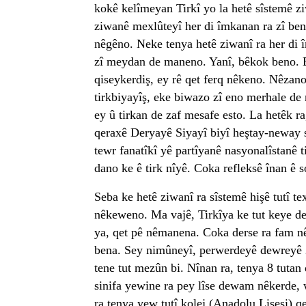
kokê kelîmeyan Tirkî yo la hetê sîstemê zi
ziwanê mexlûteyî her di îmkanan ra zî beno
nêgêno. Neke tenya hetê ziwanî ra her di î
zî meydan de maneno. Yanî, bêkok beno. 
qiseykerdiş, ey rê qet ferq nêkeno. Nêzan
tirkbiyayîş, eke biwazo zî eno merhale de
ey û tirkan de zaf mesafe esto. La hetêk r
qeraxê Deryayê Siyayî biyî heştay-neway s
tewr fanatîkî yê partîyanê nasyonalîstanê t
dano ke ê tirk nîyê. Coka refleksê înan ê s
Seba ke hetê ziwanî ra sîstemê hişê tutî t
nêkeweno. Ma vajê, Tirkîya ke tut keye de
ya, qet pê nêmanena. Coka derse ra fam nê
bena. Sey nimûneyî, perwerdeyê dewreyê 
tene tut mezûn bi. Nînan ra, tenya 8 tutan 
sinifa yewine ra pey lîse dewam nêkerde,
ra tenya yew tutî kolej (Anadolu Lisesi) 