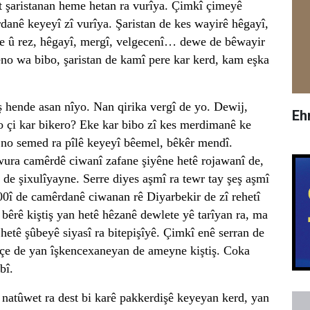
 şaristanan heme hetan ra vurîya. Çimkî çimeyê
rdanê keyeyî zî vurîya. Şaristan de kes wayirê hêgayî,
çe û rez, hêgayî, mergî, velgecenî… dewe de bêwayir
no wa bibo, şaristan de kamî pere kar kerd, kam eşka
ş hende asan nîyo. Nan qirika vergî de yo. Dewij,
Eh
no çi kar bikero? Eke kar bibo zî kes merdimanê ke
Eno semed ra pîlê keyeyî bêemel, bêkêr mendî.
wura camêrdê ciwanî zafane şiyêne hetê rojawanî de,
 de şixulîyayne. Serre diyes aşmî ra tewr tay şeş aşmî
00î de camêrdanê ciwanan rê Diyarbekir de zî rehetî
 bêrê kiştiş yan hetê hêzanê dewlete yê tarîyan ra, ma
hetê şûbeyê siyasî ra bitepişîyê. Çimkî enê serran de
uçe de yan îşkencexaneyan de ameyne kiştiş. Coka
bî.
natûwet ra dest bi karê pakkerdişê keyeyan kerd, yan