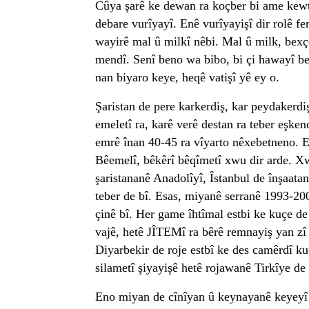
Cûya şarê ke dewan ra koçber bi ame kewt
debare vurîyayî. Enê vurîyayişî dir rolê fe
wayirê mal û milkî nêbi. Mal û milk, bex
mendî. Senî beno wa bibo, bi çi hawayî be
nan biyaro keye, heqê vatişî yê ey o.
Şaristan de pere karkerdiş, kar peydakerdi
emeletî ra, karê verê destan ra teber eşke
emrê înan 40-45 ra vîyarto nêxebetneno. 
Bêemelî, bêkêrî bêqîmetî xwu dir arde. X
şaristananê Anadolîyî, Îstanbul de înşaatan
teber de bî. Esas, miyanê serranê 1993-20
çinê bî. Her game îhtîmal estbi ke kuçe de
vajê, hetê JÎTEMî ra bêrê remnayiş yan zî 
Diyarbekir de roje estbî ke des camêrdî k
silametî şiyayişê hetê rojawanê Tirkîye de 
Eno miyan de cînîyan û keynayanê keyeyî 