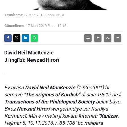
Yayınlanma:
17 Mart 2019 Pazar 15:13
Güncelleme:
17 Mart 2019 Pazar 19:12
David Neil MacKenzie
Ji inglîzî: Newzad Hirorî
.
Ev nivîsa
David Neil MacKenzie
(1926-2001) bi
sernavê “
The origions of Kurdish
” di sala 1961ê de li
Transactions of the Philological Society
belav bûye.
Birêz
Newzad Hirorî
wergerandiye ser Kurdîya
Kurmancî. Min ev metin ji kovara înternetî “
Kanîzar
,
Hejmar 8, 10.11.2016, r. 85-106” bo malpera