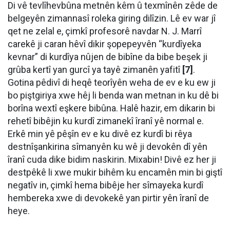
Di vê tevlîhevbûna metnên kêm û texmînên zêde de
belgeyên zimannasî roleka giring dilîzin. Lê ev war jî
qet ne zelal e, çimkî profesorê navdar N. J. Marrî
carekê ji caran hêvî dikir şopepeyvên “kurdîyeka
kevnar” di kurdîya nûjen de bibîne da bibe beşek ji
grûba kertî yan gurcî ya tayê zimanên yafitî
[7]
.
Gotina pêdivî di heqê teorîyên weha de ev e ku ew ji
bo piştgiriya xwe hêj li benda wan metnan in ku dê bi
borîna wextî eşkere bibûna. Halê hazir, em dikarin bi
rehetî bibêjin ku kurdî zimanekî îranî yê normal e.
Erkê min yê pêşîn ev e ku divê ez kurdî bi rêya
destnîşankirina sîmanyên ku wê ji devokên dî yên
îranî cuda dike bidim naskirin. Mixabin! Divê ez her ji
destpêkê li xwe mukir bihêm ku encamên min bi giştî
negatîv in, çimkî hema bibêje her sîmayeka kurdî
hembereka xwe di devokekê yan pirtir yên îranî de
heye.