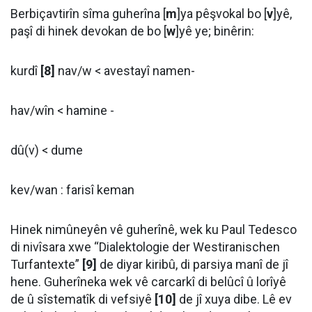
Berbiçavtirîn sîma guherîna [
m
]ya pêşvokal bo [
v
]yê,
paşî di hinek devokan de bo [
w
]yê ye; binêrin:
kurdî
[8]
nav/w < avestayî namen-
hav/wîn < hamine -
dû(v) < dume
kev/wan : farisî keman
Hinek nimûneyên vê guherînê, wek ku Paul Tedesco
di nivîsara xwe “Dialektologie der Westiranischen
Turfantexte”
[9]
de diyar kiribû, di parsiya manî de jî
hene. Guherîneka wek vê carcarkî di belûcî û lorîyê
de û sîstematîk di vefsiyê
[10]
de jî xuya dibe. Lê ev