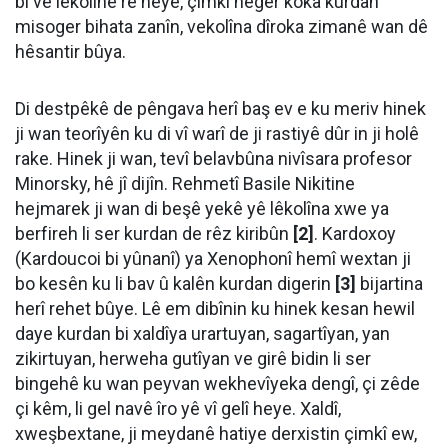
bi vê lêkolînê re heye, çimkî heger koka kurdan
misoger bihata zanîn, vekolîna dîroka zimanê wan dê
hêsantir bûya.
Di destpêkê de pêngava herî baş ev e ku meriv hinek
ji wan teorîyên ku di vî warî de ji rastiyê dûr in ji holê
rake. Hinek ji wan, tevî belavbûna nivîsara profesor
Minorsky, hê jî dijîn. Rehmetî Basile Nikitine
hejmarek ji wan di beşê yekê yê lêkolîna xwe ya
berfireh li ser kurdan de rêz kiribûn
[2]
. Kardoxoy
(Kardoucoi bi yûnanî) ya Xenophonî hemî wextan ji
bo kesên ku li bav û kalên kurdan digerin
[3]
bijartina
herî rehet bûye. Lê em dibînin ku hinek kesan hewil
daye kurdan bi xaldîya urartuyan, sagartîyan, yan
zikirtuyan, herweha gutîyan ve girê bidin li ser
bingehê ku wan peyvan wekhevîyeka dengî, çi zêde
çi kêm, li gel navê îro yê vî gelî heye. Xaldî,
xweşbextane, ji meydanê hatiye derxistin çimkî ew,