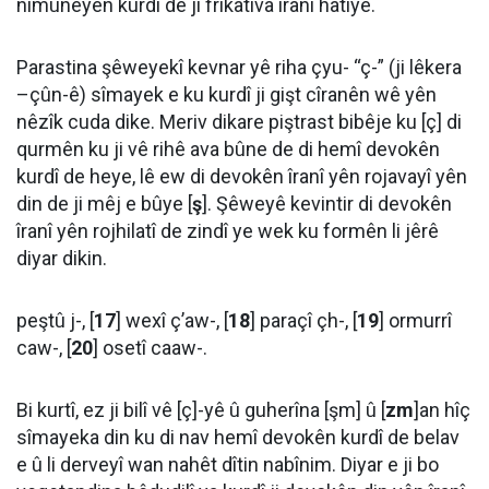
nimûneyên kurdî de ji frikatîva îranî hatiye.
Parastina şêweyekî kevnar yê riha çyu- “ç-” (ji lêkera
–çûn-ê) sîmayek e ku kurdî ji gişt cîranên wê yên
nêzîk cuda dike. Meriv dikare piştrast bibêje ku [ç] di
qurmên ku ji vê rihê ava bûne de di hemî devokên
kurdî de heye, lê ew di devokên îranî yên rojavayî yên
din de ji mêj e bûye [
ş
]. Şêweyê kevintir di devokên
îranî yên rojhilatî de zindî ye wek ku formên li jêrê
diyar dikin.
peştû j-, [
17
] wexî ç’aw-, [
18
] paraçî çh-, [
19
] ormurrî
caw-, [
20
] osetî caaw-.
Bi kurtî, ez ji bilî vê [ç]-yê û guherîna [şm] û [
zm
]an hîç
sîmayeka din ku di nav hemî devokên kurdî de belav
e û li derveyî wan nahêt dîtin nabînim. Diyar e ji bo