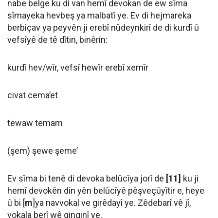
nabe belge ku di van hemî devokan de ew sîma
sîmayeka hevbeş ya malbatî ye. Ev di hejmareka
berbiçav ya peyvên ji erebî nûdeynkirî de di kurdî û
vefsîyê de tê dîtin, binêrin:
kurdî hev/wîr, vefsî hewîr erebî xemîr
civat cema’et
tewaw temam
(şem) şewe şeme’
Ev sîma bi tenê di devoka belûcîya jorî de
[11]
ku ji
hemî devokên din yên belûcîyê pêşveçûyîtir e, heye
û bi [
m
]ya navvokal ve girêdayî ye. Zêdebarî vê jî,
vokala berî wê ginginî ye.