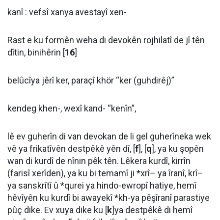
kanî : vefsî xanya avestayî xen-
Rast e ku formên weha di devokên rojhilatî de jî tên
dîtin, binihêrin [
16
]
belûcîya jêrî ker, paraçî khör “ker (guhdirêj)”
kendeg khen-, wexî kand- “kenîn”,
lê ev guherîn di van devokan de li gel guherîneka wek
vê ya frikatîvên destpêkê yên dî, [
f
], [
q
], ya ku şopên
wan di kurdî de nînin pêk tên. Lêkera kurdî, kirrîn
(farisî xerîden), ya ku bi temamî ji *xrî– ya îranî, krî–
ya sanskrîtî û *qurei ya hindo-ewropî hatiye, hemî
hêvîyên ku kurdî bi awayekî *kh-ya pêşîranî parastiye
pûç dike. Ev xuya dike ku [
k
]ya destpêkê di hemî