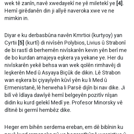
wek tê zanîn, navê xwedayekî ne yê miletekî ye
[4]
.
Hemî girêdanên din ji alîyê naveroka xwe ve ne
mimkin in.
Diyar e ku derbasbûna navên Kmrtioi (kurtyoy) yan
Cyrtii
[5]
(kurtî) di nivîsên Polybios, Livius û Strabonî
de bi rastî di berhemên nivîskarên kevin yên berî me
de bo kurdan amajeya eşkera ya yekane ye. Her du
nivîskarên yekê behsa wan wek qolên rimhavêj di
leşkerên Med û Asyaya Biçûk de dikin. Lê Strabon
wan eşkera bi çiyayîyên kûvî yên ku li Med û
Ermenistanê, lê herweha li Parsê dijîn bi nav dike. Ji
bilî vê îdîaya dawîyê hemî belgeyên pozitîv nîşan
didin ku kurd gelekî Medî ye. Profesor Minorsky vê
dîtinê bi germî hembêz dike.
Heger em bihên serdema ereban, em dê bibînin ku