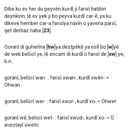
Dibe ku ev her du peyvên kurdî ji farisî hatibin
deynkirin, lê ev yek ji bo peyva kurdî car-ê, ya ku
dikeve hember car-a farisîya navîn û yavena parsî,
qet derbaz nabe [
23
].
Goranî di guherîna [
hw
]ya destpêkê ya eslî bo [
w
]yê
de wek belûcî ye, lê encam di kurdî û farisî de [
xw
] ye;
b.n.
goranî, belûcî wan- : farisî xwan-, kurdî xwên- <
Öhwan
goranî, belûcî wer- : farisî xwur-, kurdî xo- < Öhwer
goranî wê, belocî wet- : farisî xwud-, kurdî xo- < Ö
avestayî xweto