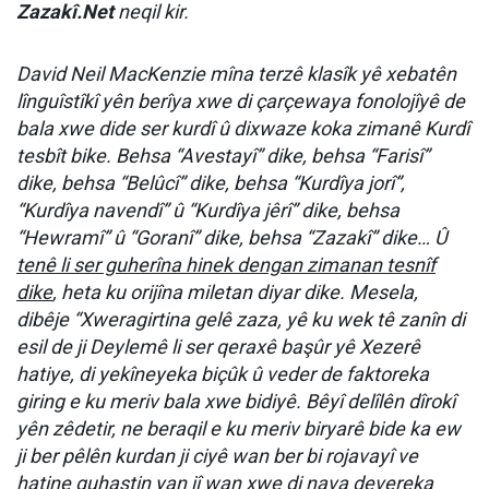
Zazakî.Net
neqil kir.
David Neil MacKenzie mîna terzê klasîk yê xebatên
lînguîstîkî yên berîya xwe di çarçewaya fonolojîyê de
bala xwe dide ser kurdî û dixwaze koka zimanê Kurdî
tesbît bike. Behsa “Avestayî” dike, behsa “Farisî”
dike, behsa “Belûcî” dike, behsa “Kurdîya jorî”,
“Kurdîya navendî” û “Kurdîya jêrî” dike, behsa
“Hewramî” û “Goranî” dike, behsa “Zazakî” dike… Û
tenê li ser guherîna hinek dengan zimanan tesnîf
dike
, heta ku orijîna miletan diyar dike. Mesela,
dibêje “Xweragirtina gelê zaza, yê ku wek tê zanîn di
esil de ji Deylemê li ser qeraxê başûr yê Xezerê
hatiye, di yekîneyeka biçûk û veder de faktoreka
giring e ku meriv bala xwe bidiyê. Bêyî delîlên dîrokî
yên zêdetir, ne beraqil e ku meriv biryarê bide ka ew
ji ber pêlên kurdan ji ciyê wan ber bi rojavayî ve
hatine guhastin yan jî wan xwe di nava devereka