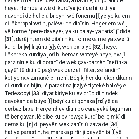
hatiye û hember ul-a farisîya navîn e, di goranî de
heye. Hembera wê di kurdîya jorî de hil û di ya
navendî de hel e û bi eynî wê fonema [
l
]yê ye ku em
di lêkerapalawtin, palêw- de dibînin. Heger em wê ji
vê formê *pere-daveye-, ya ku palay- ya farisî jî dide
[
31
], darêjin, em dê bibînin ku formeka me ya xwerû
kurdî bi [
w
] li şûna [
y
]yê, wek parsiyê [
32
], heye.
Lêkereka kurdîya jorî bi heman wateyê heye, ew jî
parzinîn e ku di goranî de wek çay-parzên “sefînka
çayê” tê dîtin û paşî wek perzel “fîlter, sefandin”
ketiye nav zimanê ermenî. Bêşik, her du lêker dikarin
di kurdî de bijîn, lê parastina [
rz
]yê tiştekê balkêş e.
Tedescoyî [
33
] diyar kiriye ku ev grûb di hindek
devokan de bûye [
l
] bêyî ku di qonaxa [
rd
]yê de
derbaz bibe. Herçend ev dîtin bo cara yekê biguman
tê ber çavan, lê dibe ku ev rewşa kurdî be, çimkî di
dema ku [
z
] di peyvên wek zanîn û zava de [
34
]
hatiye parastin, hejmareka pirtir ji peyvên bi [
l
]yê