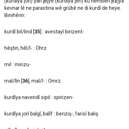
(kurdîya jorî) yan [
ll
]yê (kurdîya jêrî) ku hemberî [
rz
]ya
kevnar lê ne parastina wê grûbê ne di kurdî de heye.
Binihêrin:
kurdî bil/lind [
35
] : avestayî birizent-
hêştin, hêl/l- : Öhrz
mil : mirizu-
mal/lîn [
36
], mal/l- : Ömrz
kurdîya navendî sipil : spirizen-
kurdîya jorî balgî, balîf : beriziş-, farisî baliş