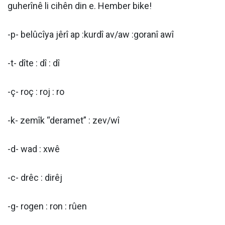
guherînê li cihên din e. Hember bike!
-p- belûcîya jêrî ap :kurdî av/aw :goranî awî
-t- dîte : dî : dî
-ç- roç : roj : ro
-k- zemîk “deramet” : zev/wî
-d- wad : xwê
-c- drêc : dirêj
-g- rogen : ron : rûen