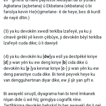
Agbatana (açbetana) û Ekbatana (ekbatana) û bi
farisîya kevin He(n)gmetane- ê de heye, bes di kurdî
de nayê dîtin.)
(3) ya ku devokên xwedî terkîba îzafeyê, ya ku ji
cînavê girêkî yê kevin çêbûye, ji devokên bêyî terkîba
îzafeyê cuda dike; û li dawiyê
(4) ya ku devokên ku [
dw
]ya eslî ya destpêkê kiriye
[
d
] ji wan yên ku ew deng kiriye [
b
] cida dike û
devokên ku [
y
-]ya kevnar kiriye [
c
-] ji wan yên ku ew
deng parastiye cuda dike. Bi tenê peyvek heye ku
van dengguhertinan diyar dike, ew jî şîr yan şift e.
Bi awayekî siruştî, diyagrama han bi tenê îmkanek
nîşan dide û wê hîç giringîya cografîk nîne.
Tertîbkirina devokên behskirî bi her awayekî din li gel