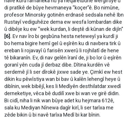
navê kurd ramaneka nû ya heqaretbûnê wergirtiye û
di pratîkê de bûye hevmaneya “koçer”ê. Bo nimûne,
profesor Minorsky gotinên erdnasê sedsala nehê Ibn
Rustayî vediguhêze dema ew wesfa lombardan dike
û dibêje ku ew “wek kurdan, li deştê di kûnan de dijîn”
[6]
. Ev nav îro bi geşbûna hesta neteweyî ya kurdî ji
bo hema bigire hemî gel û eşîrên ku di navbera tirk û
ereban li rojavayî û farisên xwerû li rojhilatî de hene
tê bikaranîn. Ev, di nav gelên îranî de, ji bo lor û eşîrên
goranî yên cuda jî derbaz dibe. Dîtina kurdên vê
serdemê jî li ser dîrokê jixwe sade ye. Çimkî ew hest
dikin ku pêwîstiya wan bi bav û kalên lehengî heye û
dibînin, wek bibêjî, kes li Medîyên desthilatdar xwedî
derneketiye, vêca bê dudilî xwe bi wan ve girê didin.
Bi cidî, niha li nik wan bûye adet ku hejmara 612ê,
sala ku Mediyan Nînewa dagîr kirî, li ser tarîxa me
zêde bikin û bi navê tarîxa Medî bi kar bînin.