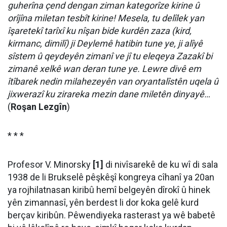
guherîna çend dengan ziman kategorîze kirine û
orîjîna miletan tesbît kirine! Mesela, tu delîlek yan
îşaretekî tarîxî ku nîşan bide kurdên zaza (kird,
kirmanc, dimilî) ji Deylemê hatibin tune ye, ji alîyê
sîstem û qeydeyên zimanî ve jî tu eleqeya Zazakî bi
zimanê xelkê wan deran tune ye. Lewre divê em
îtîbarek nedin milahezeyên van oryantalîstên uqela û
jixwerazî ku zirareka mezin dane miletên dinyayê…
(
Roşan Lezgîn
)
* * *
Profesor V. Minorsky
[1]
di nivîsarekê de ku wî di sala
1938 de li Brukselê pêşkêşî kongreya cîhanî ya 20an
ya rojhilatnasan kiribû hemî belgeyên dîrokî û hinek
yên zimannasî, yên berdest li dor koka gelê kurd
berçav kiribûn. Pêwendiyeka rasterast ya wê babetê