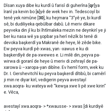
Dîsan xuya dibe ku kurdî û farisî di guherîna [
qr
]ya
îranî ya kevin bo [
s
]yê de wek hev in. Tedescoyî bi
tenê yek nimûne [
30
], ku hejmara “3”yê ye, bi kurdî
sê, bi dudiliyeka qebûlbar dabû. Lê meriv dikare
peyveka din jî ku bi îhtîmaleka mezin ne deynkirî ye ji
ber ku nasa wê ya şopbar ya herî nêzîk bi tenê di
devoka başkerdî ya Makranê de heye, lê zêde bike.
Ew peyva kurdî pê-xwas, yan -xawus e ku di
başkerdîyê de pa-xwewes e. Li milê din, peyva pa-
wirwa di goranî de heye û meriv di zehrayî de pa-
xarowa û –xaropa-yan dibîne. Ev hemî form, wek ku
Dr. I. Gershevitchî ku peyva başkerdî dîtibû, bi camêrî
ji min re diyar kirî, vedigerin peyva avestayî
xwa.aoqra- ku wateya wê “kewşa xwe li pê xwe kirin”
e. Vêca,
avestayî xwa.aoqra- > *xwausse- > xwas [di kurdiyê