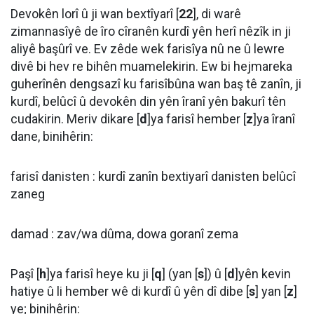
Devokên lorî û ji wan bextîyarî [
22
], di warê
zimannasîyê de îro cîranên kurdî yên herî nêzîk in ji
aliyê başûrî ve. Ev zêde wek farisîya nû ne û lewre
divê bi hev re bihên muamelekirin. Ew bi hejmareka
guherînên dengsazî ku farisîbûna wan baş tê zanîn, ji
kurdî, belûcî û devokên din yên îranî yên bakurî tên
cudakirin. Meriv dikare [
d
]ya farisî hember [
z
]ya îranî
dane, binihêrin:
farisî danisten : kurdî zanîn bextiyarî danisten belûcî
zaneg
damad : zav/wa dûma, dowa goranî zema
Paşî [
h
]ya farisî heye ku ji [
q
] (yan [
s
]) û [
d
]yên kevin
hatiye û li hember wê di kurdî û yên dî dibe [
s
] yan [
z
]
ye; binihêrin: