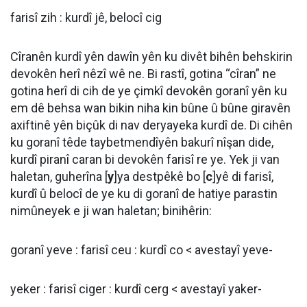
farisî zih : kurdî jê, belocî cig
Cîranên kurdî yên dawîn yên ku divêt bihên behskirin
devokên herî nêzî wê ne. Bi rastî, gotina “cîran” ne
gotina herî di cih de ye çimkî devokên goranî yên ku
em dê behsa wan bikin niha kin bûne û bûne giravên
axiftinê yên biçûk di nav deryayeka kurdî de. Di cihên
ku goranî têde taybetmendîyên bakurî nîşan dide,
kurdî piranî caran bi devokên farisî re ye. Yek ji van
haletan, guherîna [
y
]ya destpêkê bo [
c
]yê di farisî,
kurdî û belocî de ye ku di goranî de hatiye parastin
nimûneyek e ji wan haletan; binihêrin:
goranî yeve : farisî ceu : kurdî co < avestayî yeve-
yeker : farisî ciger : kurdî cerg < avestayî yaker-