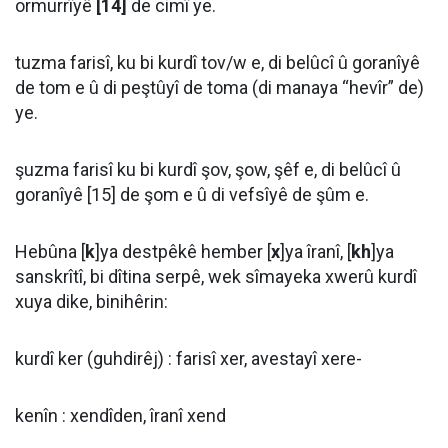
ormurrîyê
[14]
de cimî ye.
tuzma farisî, ku bi kurdî tov/w e, di belûcî û goranîyê
de tom e û di peştûyî de toma (di manaya “hevîr” de)
ye.
şuzma farisî ku bi kurdî şov, şow, şêf e, di belûcî û
goranîyê [15] de şom e û di vefsîyê de şûm e.
Hebûna [
k
]ya destpêkê hember [
x
]ya îranî, [
kh
]ya
sanskrîtî, bi dîtina serpê, wek sîmayeka xwerû kurdî
xuya dike, binihêrin:
kurdî ker (guhdirêj) : farisî xer, avestayî xere-
kenîn : xendîden, îranî xend