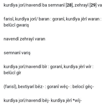
kurdîya jorî/navendî ba semnanî [
28
], zehrayî [
29
] va
farisî, kurdîya jorî/ baran : goranî, kurdîya jêrî waran :
belûcî gwariş
navendî zehrayî varan
semnanî variş
kurdîya jorî/navendî bîr : goranî, kurdîya jêrî wîr :
belûcî gîr
(farisî), bextiyarî bêz- : goranî wêç- : belocî gêç-
kurdîya jorî/navendî bêj- kurdîya jêrî *wîj-