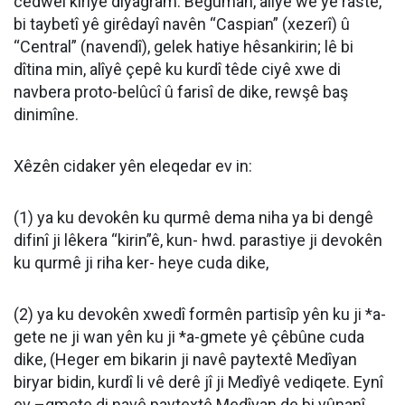
cedwel kiriye diyagram. Bêguman, alîyê wê yê rastê,
bi taybetî yê girêdayî navên “Caspian” (xezerî) û
“Central” (navendî), gelek hatiye hêsankirin; lê bi
dîtina min, alîyê çepê ku kurdî têde ciyê xwe di
navbera proto-belûcî û farisî de dike, rewşê baş
dinimîne.
Xêzên cidaker yên eleqedar ev in:
(1) ya ku devokên ku qurmê dema niha ya bi dengê
difinî ji lêkera “kirin”ê, kun- hwd. parastiye ji devokên
ku qurmê ji riha ker- heye cuda dike,
(2) ya ku devokên xwedî formên partisîp yên ku ji *a-
gete ne ji wan yên ku ji *a-gmete yê çêbûne cuda
dike, (Heger em bikarin ji navê paytextê Medîyan
biryar bidin, kurdî li vê derê jî ji Medîyê vediqete. Eynî
ev –gmete di navê paytextê Medîyan de bi yûnanî