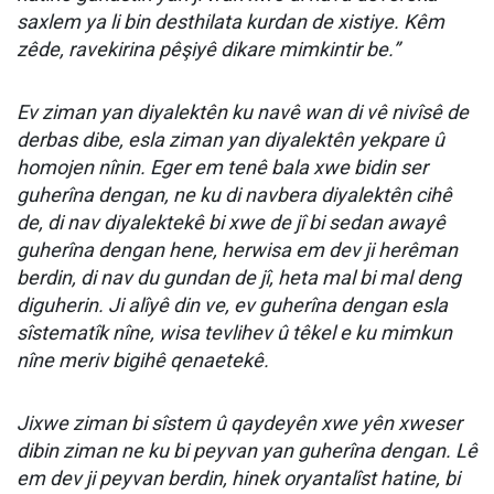
saxlem ya li bin desthilata kurdan de xistiye. Kêm
zêde, ravekirina pêşiyê dikare mimkintir be.”
Ev ziman yan diyalektên ku navê wan di vê nivîsê de
derbas dibe, esla ziman yan diyalektên yekpare û
homojen nînin. Eger em tenê bala xwe bidin ser
guherîna dengan, ne ku di navbera diyalektên cihê
de, di nav diyalektekê bi xwe de jî bi sedan awayê
guherîna dengan hene, herwisa em dev ji herêman
berdin, di nav du gundan de jî, heta mal bi mal deng
diguherin. Ji alîyê din ve, ev guherîna dengan esla
sîstematîk nîne, wisa tevlihev û têkel e ku mimkun
nîne meriv bigihê qenaetekê.
Jixwe ziman bi sîstem û qaydeyên xwe yên xweser
dibin ziman ne ku bi peyvan yan guherîna dengan. Lê
em dev ji peyvan berdin, hinek oryantalîst hatine, bi