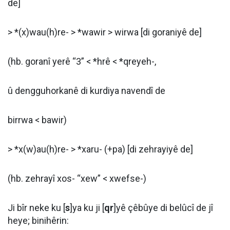
de]
> *(x)wau(h)re- > *wawir > wirwa [di goraniyê de]
(hb. goranî yerê “3” < *hrê < *qreyeh-,
û dengguhorkanê di kurdiya navendî de
birrwa < bawir)
> *x(w)au(h)re- > *xaru- (+pa) [di zehrayiyê de]
(hb. zehrayî xos- “xew” < xwefse-)
Ji bîr neke ku [
s
]ya ku ji [
qr
]yê çêbûye di belûcî de jî
heye; binihêrin: