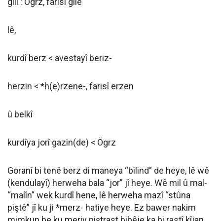
gilî : Ögrz, farisî gile
lê,
kurdî berz < avestayî beriz-
herzin < *h(e)rzene-, farisî erzen
û belkî
kurdîya jorî gazin(de) < Ögrz
Goranî bi tenê berz di maneya “bilind” de heye, lê wê
(kendulayî) herweha bala “jor” jî heye. Wê mil û mal-
“malîn” wek kurdî hene, lê herweha mazî “stûna
piştê” jî ku ji *merz- hatiye heye. Ez bawer nakim
mimkun be ku meriv piştrast bibêje ka bi rastî kîjan