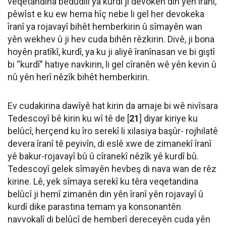
veqetandina bêdudilî ya kurdî ji devokên din yên îranî,
pêwîst e ku ew hema hîç nebe li gel her devokeka
îranî ya rojavayî bihêt hemberkirin û sîmayên wan
yên wekhev û ji hev cuda bihên rêzkirin. Divê, ji bona
hoyên pratîkî, kurdî, ya ku ji aliyê îranînasan ve bi giştî
bi “kurdî” hatiye navkirin, li gel cîranên wê yên kevin û
nû yên herî nêzîk bihêt hemberkirin.
Ev cudakirina dawîyê hat kirin da amaje bi wê nivîsara
Tedescoyî bê kirin ku wî tê de [
21
] diyar kiriye ku
belûcî, herçend ku îro serekî li xilasiya başûr- rojhilatê
devera îranî tê peyivîn, di eslê xwe de zimanekî îranî
yê bakur-rojavayî bû û cîranekî nêzîk yê kurdî bû.
Tedescoyî gelek sîmayên hevbeş di nava wan de rêz
kirine. Lê, yek sîmaya serekî ku têra veqetandina
belûcî ji hemî zimanên din yên îranî yên rojavayî û
kurdî dike parastina temam ya konsonantên
navvokalî di belûcî de hemberî dereceyên cuda yên