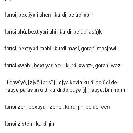
farisî, bextîyarî ahen : kurdî, belûcî asin
farisî ahû, bextîyarî ahî : kurdî, belûcî as(i)k
farisî, bextiyarî mahî : kurdî masî, goranî mas[awî
farisî xwah-, bextiyarî xo- : kurdî xwaz-, goranî waz-
Li dawîyê, [
z
]yê farisî ji [c]ya kevin ku di belûcî de
hatiye parastin û di kurdî de bûye [
j
], hatiye; binihêrin:
farisî zen, bextiyarî zêne : kurdî jin, belûcî cen
farisî zîsten : kurdî jîn