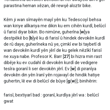
parastina heman xêzan, dê rewşê aloztir bike.
Kêm ji wan sîmayên mayî yên ku Tedescoyî behsa
wan kiriye alîkariya me dikin ku em cihên kurdî, belûcî
û farisî diyar bikin. Bo nimûne, guherîna [
w
]ya
destpêkê bo [
b
]yê ku di farisî û hindek devokên kurdî
de rû daye, guherîneka nû ye, çimkî ew bi taybetî di
wan devokên kurdî yên jêrî de ku gelek nêzîkî farisî
ne xuya nabe. Profesor K. Barr [
27
] bi hizra min rast
dibêje ku ev cudahî di devokên kurdî de vedigere
tesîra goranî li ser devokên jêrî. Ev [
w
] di piranîya
devokên din yên îranî yên rojavayî de hindik hatiye
guhertin, lê ew di belûcî de bûye [
g
(
w
)]; binihêrin:
farisî, bextiyarî bad : goranî, kurdîya jêrî wa : belûcî
gwat