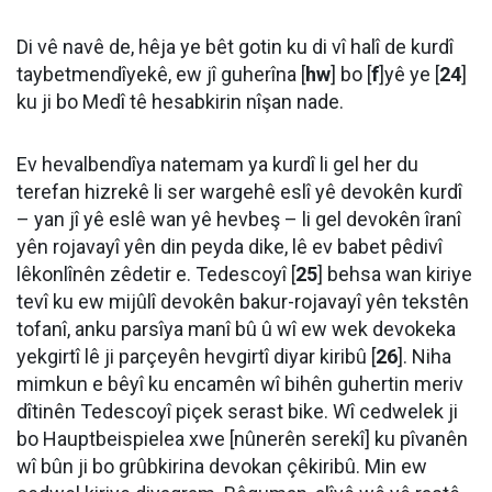
Di vê navê de, hêja ye bêt gotin ku di vî halî de kurdî
taybetmendîyekê, ew jî guherîna [
hw
] bo [
f
]yê ye [
24
]
ku ji bo Medî tê hesabkirin nîşan nade.
Ev hevalbendîya natemam ya kurdî li gel her du
terefan hizrekê li ser wargehê eslî yê devokên kurdî
– yan jî yê eslê wan yê hevbeş – li gel devokên îranî
yên rojavayî yên din peyda dike, lê ev babet pêdivî
lêkonlînên zêdetir e. Tedescoyî [
25
] behsa wan kiriye
tevî ku ew mijûlî devokên bakur-rojavayî yên tekstên
tofanî, anku parsîya manî bû û wî ew wek devokeka
yekgirtî lê ji parçeyên hevgirtî diyar kiribû [
26
]. Niha
mimkun e bêyî ku encamên wî bihên guhertin meriv
dîtinên Tedescoyî piçek serast bike. Wî cedwelek ji
bo Hauptbeispielea xwe [nûnerên serekî] ku pîvanên
wî bûn ji bo grûbkirina devokan çêkiribû. Min ew