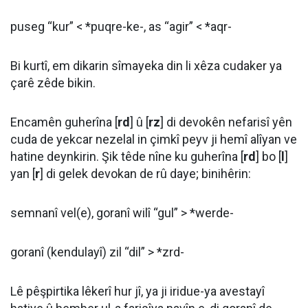
puseg “kur” < *puqre-ke-, as “agir” < *aqr-
Bi kurtî, em dikarin sîmayeka din li xêza cudaker ya
çarê zêde bikin.
Encamên guherîna [
rd
] û [
rz
] di devokên nefarisî yên
cuda de yekcar nezelal in çimkî peyv ji hemî alîyan ve
hatine deynkirin. Şik têde nîne ku guherîna [
rd
] bo [
l
]
yan [
r
] di gelek devokan de rû daye; binihêrin:
semnanî vel(e), goranî wilî “gul” > *werde-
goranî (kendulayî) zil “dil” > *zrd-
Lê pêşpirtika lêkerî hur jî, ya ji iridue-ya avestayî