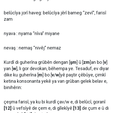
belûcîya jorî haveg: belûcîya jêrî bameg “zevî”, farisî
zam
nyava : nyama “nîva” miyane
nevaş : nemaş “nivêj” nemaz
Kurdî di guherîna grûbên dengan [
şm
] û [
zm
]an bo [
v
]
yan [
w
], li gor devokan, bêhempa ye. Tesaduf, ev diyar
dike ku guherîna [
m
] bo [
v
/
w
]yê paştir çêbûye, çimkî
ketina konsonanta yekê ya van grûban gelek belav e,
binihêrin:
çeşma farisî, ya ku bi kurdî çav/w e, di belûcî, goranî
[12]
û vefsîyê de çem e, di gîlekîyê
[13]
de çum e û di