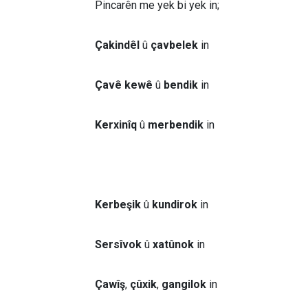
Pincarên me yek bi yek in;
Çakindêl
û
çavbelek
in
Çavê kewê
û
bendik
in
Kerxinîq
û
merbendik
in
Kerbeşik
û
kundirok
in
Sersîvok
û
xatûnok
in
Çawîş
,
çûxik
,
gangilok
in