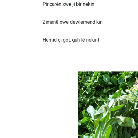
Pincarên xwe ji bîr nekin
Zimanê xwe dewlemend kin
Hemîd çi got, guh lê nekin!