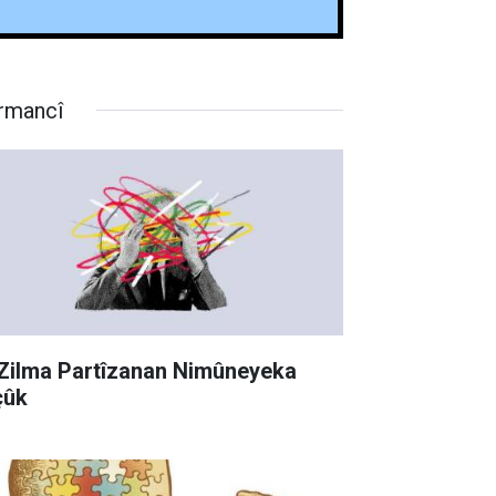
rmancî
 Zilma Partîzanan Nimûneyeka
çûk