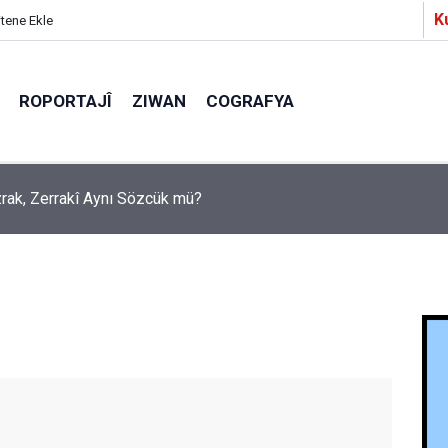
K
itene Ekle
ROPORTAJÎ
ZIWAN
COGRAFYA
a Partîzanan Nimûneyeka Piçûk