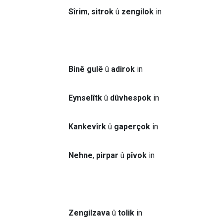
Sîrim
,
sitrok
û
zengilok
in
Binê gulê
û
adirok
in
Eynselîtk
û
dûvhespok
in
Kankevîrk
û
gaperçok
in
Nehne
,
pirpar
û
pîvok
in
Zengilzava
û
tolik
in