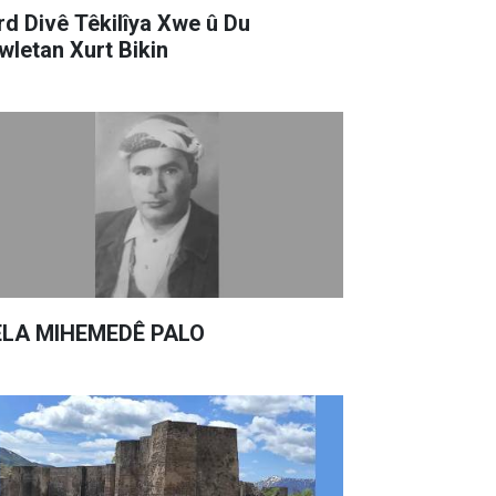
rd Divê Têkilîya Xwe û Du
wletan Xurt Bikin
LA MIHEMEDÊ PALO