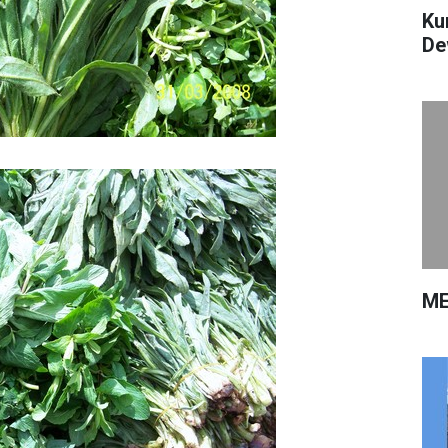
Ku
De
ME