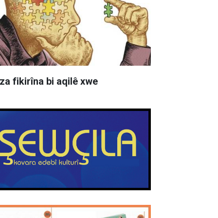
za fikirîna bi aqilê xwe