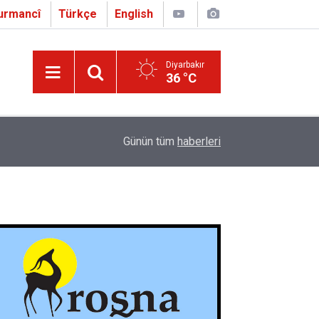
urmancî
Türkçe
English
Diyarbakır
36 °C
16:01
Çapo 3. o Hîrakerde yê Ferhengê Zazakî-Tirkî V
Günün tüm
haberleri