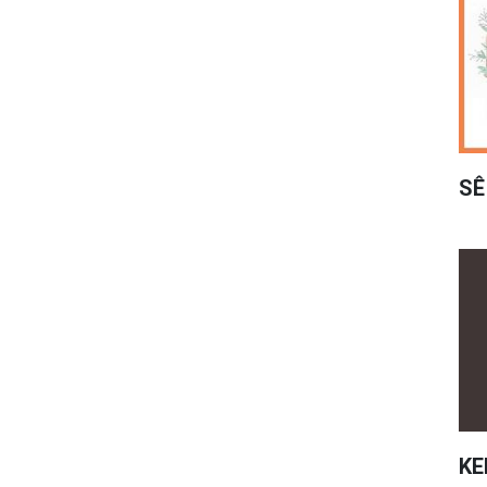
SÊ
KE