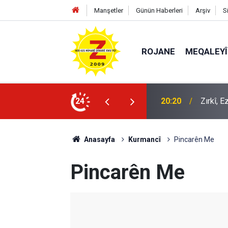
Manşetler
Günün Haberleri
Arşiv
S
ROJANE
MEQALEYÎ
k mü?
24
09:56
Ji Zilm
Anasayfa
Kurmancî
Pincarên Me
Pincarên Me