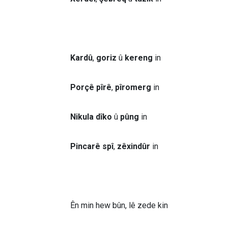
Kardû
,
goriz
û
kereng
in
Porçê pîrê
,
pîromerg
in
Nikula dîko
û
pûng
in
Pincarê spî
,
zêxindûr
in
Ên min hew bûn, lê zede kin