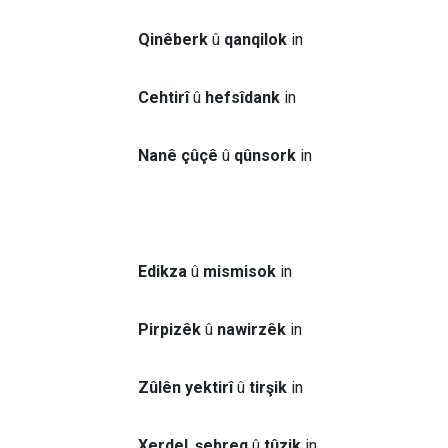
Qinêberk
û
qanqilok
in
Cehtirî
û
hefsîdank
in
Nanê çûçê
û
qûnsork
in
Edikza
û
mismisok
in
Pirpizêk
û
nawirzêk
in
Zûlên yektirî
û
tirşik
in
Xerdel
,
şebreq
û
tûzik
in