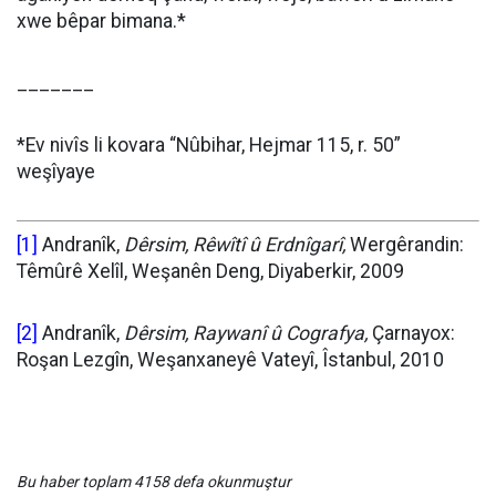
xwe bêpar bimana.*
_______
*Ev nivîs li kovara “Nûbihar, Hejmar 115, r. 50”
weşîyaye
[1]
Andranîk,
Dêrsim, Rêwîtî û Erdnîgarî,
Wergêrandin:
Têmûrê Xelîl, Weşanên Deng, Diyaberkir, 2009
[2]
Andranîk,
Dêrsim, Raywanî û Cografya,
Çarnayox:
Roşan Lezgîn, Weşanxaneyê Vateyî, Îstanbul, 2010
Bu haber toplam 4158 defa okunmuştur