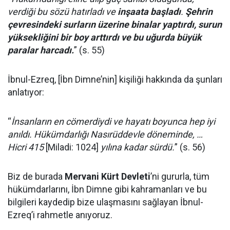
verdiği bu sözü hatırladı ve
inşaata başladı
.
Şehrin
çevresindeki surların üzerine binalar yaptırdı, surun
yüksekliğini bir boy arttırdı ve bu uğurda büyük
paralar harcadı.
” (s. 55)
İbnul-Ezreq, [İbn Dimne’nin] kişiliği hakkında da şunları
anlatıyor:
“
İnsanların en cömerdiydi ve hayatı boyunca hep iyi
anıldı. Hükümdarlığı Nasırüddevle döneminde, …
Hicri 415
[Miladi: 1024]
yılına kadar sürdü.
” (s. 56)
Biz de burada
Mervani Kürt Devleti
’ni gururla, tüm
hükümdarlarını, İbn Dimne gibi kahramanları ve bu
bilgileri kaydedip bize ulaşmasını sağlayan İbnul-
Ezreq’i rahmetle anıyoruz.