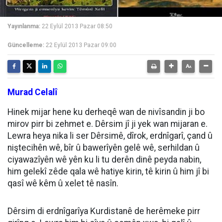
Yayınlanma:
22 Eylül 2013 Pazar 08:50
Güncelleme:
22 Eylül 2013 Pazar 09:00
Murad Celalî
Hinek mijar hene ku derheqê wan de nivîsandin ji bo
mirov pirr bi zehmet e. Dêrsim jî ji yek wan mijaran e.
Lewra heya nika li ser Dêrsimê, dîrok, erdnîgarî, çand û
niştecihên wê, bîr û bawerîyên gelê wê, serhildan û
ciyawazîyên wê yên ku li tu derên dinê peyda nabin,
him gelekî zêde qala wê hatiye kirin, tê kirin û him jî bi
qasî wê kêm û xelet tê nasîn.
Dêrsim di erdnîgarîya Kurdistanê de herêmeke pirr