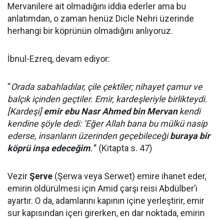
Mervanilere ait olmadığını iddia ederler ama bu
anlatımdan, o zaman henüz Dicle Nehri üzerinde
herhangi bir köprünün olmadığını anlıyoruz.
İbnul-Ezreq, devam ediyor:
“
Orada sabahladılar, çile çektiler; nihayet çamur ve
balçık içinden geçtiler. Emir, kardeşleriyle birlikteydi.
[Kardeşi]
emir ebu Nasr Ahmed bin Mervan
kendi
kendine şöyle dedi: ‘Eğer Allah bana bu mülkü nasip
ederse, insanların üzerinden geçebileceği
buraya bir
köprü inşa edeceğim
.'
” (Kitapta s. 47)
Vezir
Şerve
(Şerwa veya Serwet) emire ihanet eder,
emirin öldürülmesi için Amid çarşı reisi Abdülber’i
ayartır. O da, adamlarını kapının içine yerleştirir, emir
sur kapısından içeri girerken, en dar noktada, emirin