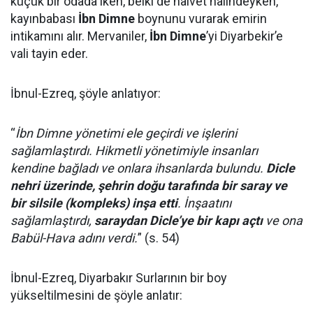
küçük bir odada iken, belki de halvet halindeyken,
kayınbabası
İbn Dimne
boynunu vurarak emirin
intikamını alır. Mervaniler,
İbn Dimne
’yi Diyarbekir’e
vali tayin eder.
İbnul-Ezreq, şöyle anlatıyor:
“
İbn Dimne yönetimi ele geçirdi ve işlerini
sağlamlaştırdı. Hikmetli yönetimiyle insanları
kendine bağladı ve onlara ihsanlarda bulundu.
Dicle
nehri üzerinde, şehrin doğu tarafında bir saray ve
bir silsile (kompleks) inşa etti
. İnşaatını
sağlamlaştırdı,
saraydan Dicle’ye bir kapı açtı
ve ona
Babül-Hava adını verdi.
” (s. 54)
İbnul-Ezreq, Diyarbakır Surlarının bir boy
yükseltilmesini de şöyle anlatır: