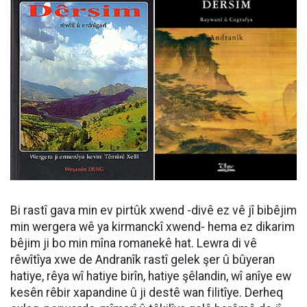
Bi rastî gava min ev pirtûk xwend -divê ez vê jî bibêjim
min wergera wê ya kirmanckî xwend- hema ez dikarim
bêjim ji bo min mîna romanekê hat. Lewra di vê
rêwîtîya xwe de Andranîk rastî gelek şer û bûyeran
hatiye, rêya wî hatiye birîn, hatiye şêlandin, wî anîye ew
kesên rêbir xapandine û ji destê wan filitîye. Derheq