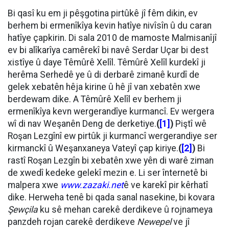
Bi qasî ku em ji pêşgotina pirtûkê jî fêm dikin, ev
berhem bi ermenîkîya kevin hatîye nivîsîn û du caran
hatîye çapkirin. Di sala 2010 de mamoste Malmisanîjî
ev bi alîkarîya camêrekî bi navê Serdar Uçar bi dest
xistîye û daye Têmûrê Xelîl. Têmûrê Xelîl kurdekî ji
herêma Serhedê ye û di derbarê zimanê kurdî de
gelek xebatên hêja kirine û hê jî van xebatên xwe
berdewam dike. A Têmûrê Xelîl ev berhem ji
ermenîkîya kevn wergerandîye kurmancî. Ev wergera
wî di nav Weşanên Deng de derketiye.
(
[1]
)
Piştî wê
Roşan Lezgînî ew pirtûk ji kurmancî wergerandiye ser
kirmanckî û Weşanxaneya Vateyî çap kiriye.
(
[2]
)
Bi
rastî Roşan Lezgîn bi xebatên xwe yên di warê ziman
de xwedî kedeke gelekî mezin e. Li ser înternetê bi
malpera xwe
www.zazaki.net
ê ve karekî pir kêrhatî
dike. Herweha tenê bi qada sanal nasekine, bi kovara
Şewçila
ku sê mehan carekê derdikeve û rojnameya
panzdeh rojan carekê derdikeve
Newepel
ve jî