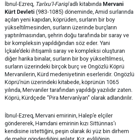
İbnul-Ezreq,
Tarîxu’l-Fariqî
adlı kitabında
Mervani
Kürt Devleti
(983-1085) döneminde, Amid surlarında
açılan yeni kapıdan, köprüden, surların bir boy
yükseltilmesinden, surların üzerinde burçların
yaptırılmasından, şehrin doğu tarafında bir saray ve
bir kompleksin yapıldığından söz eder. Yani
İçkale’deki ihtişamlı saray ve kompleksi oluşturan
diğer harika binalar, surların bir boy yükseltilmesi,
surların üzerindeki birçok burç ve Ongözlü Köprü
Mervanilerin, Kürd medeniyetinin eserleridir. Ongözlü
Köprü’nün üzerindeki kitabede, köprünün 1065
yılında, Mervaniler tarafından yapıldığı yazılıdır zaten.
Köprü, Kürdçede “Pira Mervanîyan” olarak adlandırılır.
İbnul-Ezreq, Mervani emirinin, Halep’e elçiler
göndererek, Hamdani emirinin kızı Sittünnas'ı
kendisine istettiğini, peşin olarak iki yüz bin dirhem
de mehir gönderdiğini anlatır. Kız, evliliğinin