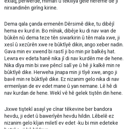
exlaq, perwerde, mîmarî û têkilîya gelê herêmê de jî
nirxandinên girîng kirine.
Dema qala çanda ermenên Dêrsimê dike, tu dibêjî
hema ev kurd in. Bo mînak, dibêje ku di nav wan de
bûkên nû dema teze tên siwarkirin û tên mala xwe, ji
xesî û xezûrên xwe re bûktîyê dikin, ango xeber nadin.
Gava min ev xwend bi rastî ji bo min pir balkêş hat.
Lewra ev edeta hanê nika jî di nav kurdên me de hene.
Nika dîya min bi xwe pêncî salî ye û hê ji kalkê min re
bûktîyê dike. Herweha jinapa min ji tîyê xwe, ango ji
bavê min re bûktîyê dike. Ez nizanim gelo nika di nav
ermenîyan de ev edet mane û yan nemane. Lê hê di
nav kurdan de hene. Wekî vê hê gelek tiştên din hene.
Jixwe tiştekî asayî ye cînar têkevine ber bandora
hevdu, ji edet û bawerîyên hevdu hildin. Lêbelê ez
nizanim gelo kîjan miletî ev edet -ku bi min edeteke