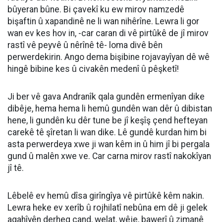
bûyeran bûne. Bi çavekî ku ew mirov namzedê
bişaftin û xapandinê ne li wan nihêrîne. Lewra li gor
wan ev kes hov in, -car caran di vê pirtûkê de jî mirov
rastî vê peyvê û nêrînê tê- loma divê bên
perwerdekirin. Ango dema bişibine rojavayîyan dê wê
hingê bibine kes û civakên medenî û pêşketî!
Ji ber vê gava Andranîk qala gundên ermenîyan dike
dibêje, hema hema li hemû gundên wan dêr û dibistan
hene, li gundên ku dêr tune be jî keşîş çend hefteyan
carekê tê şîretan li wan dike. Lê gundê kurdan him bi
asta perwerdeya xwe ji wan kêm in û him jî bi pergala
gund û malên xwe ve. Car carna mirov rastî nakokîyan
jî tê.
Lêbelê ev hemû dîsa girîngîya vê pirtûkê kêm nakin.
Lewra heke ev xerîb û rojhilatî nebûna em dê ji gelek
agahîyên derheq çand, welat, wêje, bawerî û zimanê