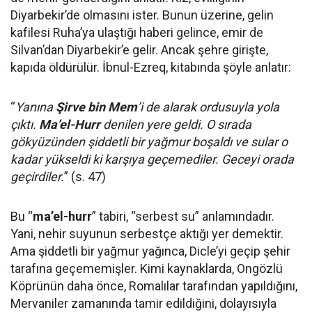
Diyarbekir’de olmasını ister. Bunun üzerine, gelin
kafilesi Ruha’ya ulaştığı haberi gelince, emir de
Silvan’dan Diyarbekir’e gelir. Ancak şehre girişte,
kapıda öldürülür. İbnul-Ezreq, kitabında şöyle anlatır:
“
Yanına
Şirve bin Mem
’i de alarak ordusuyla yola
çıktı.
Ma’el-Hurr
denilen yere geldi. O sırada
gökyüzünden şiddetli bir yağmur boşaldı ve sular o
kadar yükseldi ki karşıya geçemediler. Geceyi orada
geçirdiler.
” (s. 47)
Bu “
ma’el-hurr
” tabiri, “serbest su” anlamındadır.
Yani, nehir suyunun serbestçe aktığı yer demektir.
Ama şiddetli bir yağmur yağınca, Dicle’yi geçip şehir
tarafına geçememişler. Kimi kaynaklarda, Ongözlü
Köprünün daha önce, Romalılar tarafından yapıldığını,
Mervaniler zamanında tamir edildiğini, dolayısıyla