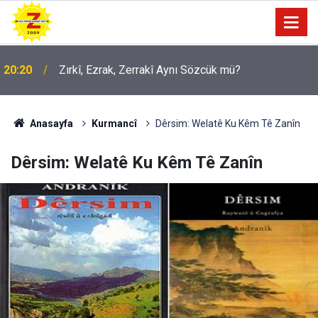
09:56
Ji Zilma Partîzanan Nimûneyeka Piçûk
Anasayfa
Kurmancî
Dêrsim: Welatê Ku Kêm Tê Zanîn
Dêrsim: Welatê Ku Kêm Tê Zanîn