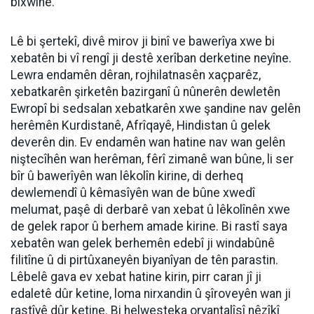
bixwîne.
Lê bi şertekî, divê mirov ji binî ve bawerîya xwe bi
xebatên bi vî rengî ji destê xerîban derketine neyîne.
Lewra endamên dêran, rojhilatnasên xaçparêz,
xebatkarên şirketên bazirganî û nûnerên dewletên
Ewropî bi sedsalan xebatkarên xwe şandine nav gelên
herêmên Kurdistanê, Afrîqayê, Hindistan û gelek
deverên din. Ev endamên wan hatine nav wan gelên
niştecîhên wan herêman, fêrî zimanê wan bûne, li ser
bîr û bawerîyên wan lêkolîn kirine, di derheq
dewlemendî û kêmasîyên wan de bûne xwedî
melumat, paşê di derbarê van xebat û lêkolînên xwe
de gelek rapor û berhem amade kirine. Bi rastî saya
xebatên wan gelek berhemên edebî ji windabûnê
filitîne û di pirtûxaneyên biyanîyan de tên parastin.
Lêbelê gava ev xebat hatine kirin, pirr caran jî ji
edaletê dûr ketine, loma nirxandin û şîroveyên wan ji
rastîyê dûr ketine. Bi helwesteka oryantalîsî nêzîkî