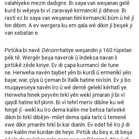
valahîyeke mezin dadigire. Bi saya van weşanan gelê
kurd bi wêjeya bi vî zaravayê kirmanckî jî dihese. Bi
rastî ez bi saya van weşanan hînî kirmanckî bûm û hê jî
hin dibim. A ev wergera ku em qala wê dikin jî beşek ji
van xebatan e.
Pirtûka bi navê
Dêrsim
hatiye weşandin ji 160 rûpelan
pêk tê. Wergêr beşa naverok û îndeksa navan li
pirtûkê zêde kiriye. Ev di çapa kurmancî de tune
ne. Herweha navên taybet yên bi kurdî û ermenîkî yên
bajar, war, çîya û çeman bi îtalîk hatine nivîsîn. Ev ji bo
muqayeseya navên îro û wê demê gelekî kêrhatî ye.
Herweha hinek peyvên tirkî yên wekî jimaran jî bi vî
qaydî hatine kifşkirin. Bi vî tehrî meriv dibîne ku wê
hingê jî -wekî ku îro dema kalên me behsa tarîxekê
dikin bi tirkî dibêjin- milet dema qala tarîx û temenê
xwe dikir jimarên tirkî bi kar dianîn. Ev edet hê îro jî di
nav kalên me kurdan de heye. Pirtûk du beş e, di beşa