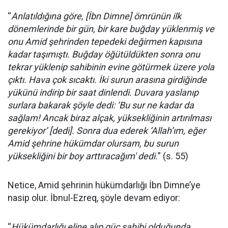
“
Anlatıldığına göre, [İbn Dimne] ömrünün ilk
dönemlerinde bir gün, bir kare buğday yüklenmiş ve
onu Amid şehrinden tepedeki değirmen kapısına
kadar taşımıştı. Buğday öğütüldükten sonra onu
tekrar yüklenip sahibinin evine götürmek üzere yola
çıktı. Hava çok sıcaktı. İki surun arasına girdiğinde
yükünü indirip bir saat dinlendi. Duvara yaslanıp
surlara bakarak şöyle dedi: ‘Bu sur ne kadar da
sağlam! Ancak biraz alçak, yüksekliğinin artırılması
gerekiyor’ [dedi]. Sonra dua ederek ‘Allah’ım, eğer
Amid şehrine hükümdar olursam, bu surun
yüksekliğini bir boy arttıracağım' dedi.
” (s. 55)
Netice, Amid şehrinin hükümdarlığı İbn Dimne’ye
nasip olur. İbnul-Ezreq, şöyle devam ediyor:
“
Hükümdarlığı eline alıp güç sahibi olduğunda,