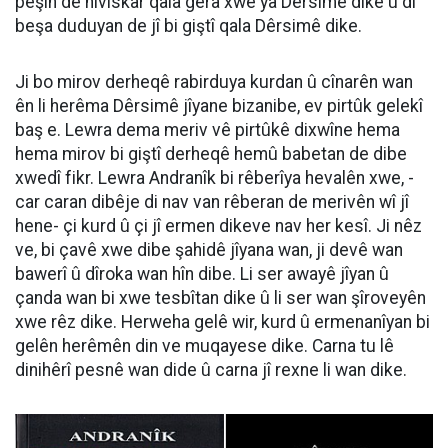
pêşîn de nivîskar qala gera xwe ya Dêrsimê dike û di
beşa duduyan de jî bi giştî qala Dêrsimê dike.
Ji bo mirov derheqê rabirduya kurdan û cînarên wan
ên li herêma Dêrsimê jîyane bizanibe, ev pirtûk gelekî
baş e. Lewra dema meriv vê pirtûkê dixwîne hema
hema mirov bi giştî derheqê hemû babetan de dibe
xwedî fikr. Lewra Andranîk bi rêberîya hevalên xwe, -
car caran dibêje di nav van rêberan de merivên wî jî
hene- çi kurd û çi jî ermen dikeve nav her kesî. Ji nêz
ve, bi çavê xwe dibe şahidê jîyana wan, ji devê wan
bawerî û dîroka wan hîn dibe. Li ser awayê jîyan û
çanda wan bi xwe tesbîtan dike û li ser wan şîroveyên
xwe rêz dike. Herweha gelê wir, kurd û ermenanîyan bi
gelên herêmên din ve muqayese dike. Carna tu lê
dinihêrî pesnê wan dide û carna jî rexne li wan dike.