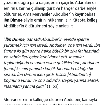
yüzüne doğru para saçar, emiri şaşırtır. Adamları da
emirin üzerine çullanıp gürz ve hançer darbeleriyle
öldürürler. Ama Mervaniler, Abdülber’in kayınbabası
İbn Dimne
eliyle emirin intikamını alır. Kitapta, kalleş
Abdülber’in öldürülmesi şöyle anlatılır:
“
İbn Dımne
, damadı Abdülber’in evinde işlerini
yürütmek için izin istedi. Abdülber, ona izin verdi. İbn
Dımne iki gün sonra halka büyük bir ziyafet hazırladı
ve şehrin ileri gelenlerini davet etti. İnsanlar
toplandığında ve onun evine geldiklerinde, Abdülber
[onun] kızının yanında küçük bir odada olduğu bir
sırada, İbn Dimne içeri girdi. Kılıçla [Abdülber’in]
boynunu vurdu ve onu öldürdü. Başını yanına alarak
insanların yanına çıktı.
” (s. 53)
Mervani emirini kalleşçe öldüren Abdülber, karısıyla