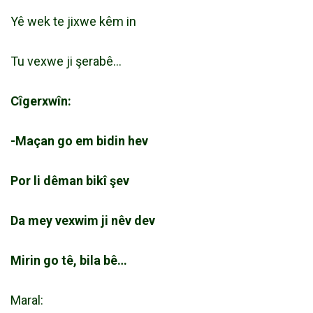
Yê wek te jixwe kêm in
Tu vexwe ji şerabê…
Cîgerxwîn:
-Maçan go em bidin hev
Por li dêman bikî şev
Da mey vexwim ji nêv dev
Mirin go tê, bila bê…
Maral: