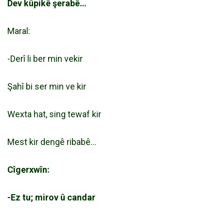
Dev kûpikê şerabê…
Maral:
-Derî li ber min vekir
Şahî bi ser min ve kir
Wexta hat, sing tewaf kir
Mest kir dengê ribabê…
Cîgerxwîn:
-Ez tu; mirov û candar