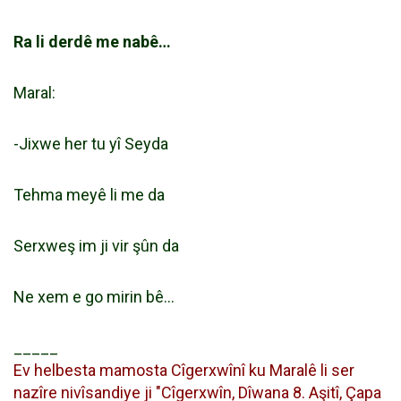
Ra li derdê me nabê…
Maral:
-Jixwe her tu yî Seyda
Tehma meyê li me da
Serxweş im ji vir şûn da
Ne xem e go mirin bê…
_____
Ev helbesta mamosta Cîgerxwînî ku Maralê li ser
nazîre nivîsandiye ji "Cîgerxwîn, Dîwana 8. Aşitî, Çapa