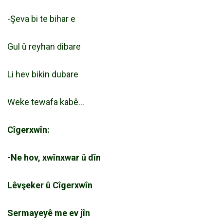
-Şeva bi te bihar e
Gul û reyhan dibare
Li hev bikin dubare
Weke tewafa kabê…
Cîgerxwîn:
-Ne hov, xwînxwar û dîn
Lêvşeker û Cîgerxwîn
Sermayeyê me ev jîn