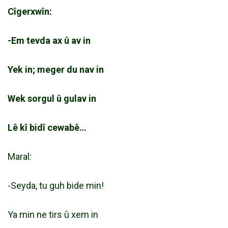
Cîgerxwîn:
-Em tevda ax û av in
Yek in; meger du nav in
Wek sorgul û gulav in
Lê kî bidî cewabê…
Maral:
-Seyda, tu guh bide min!
Ya min ne tirs û xem in