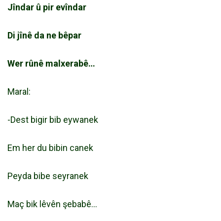
Jîndar û pir evîndar
Di jînê da ne bêpar
Wer rûnê malxerabê…
Maral:
-Dest bigir bib eywanek
Em her du bibin canek
Peyda bibe seyranek
Maç bik lêvên şebabê…