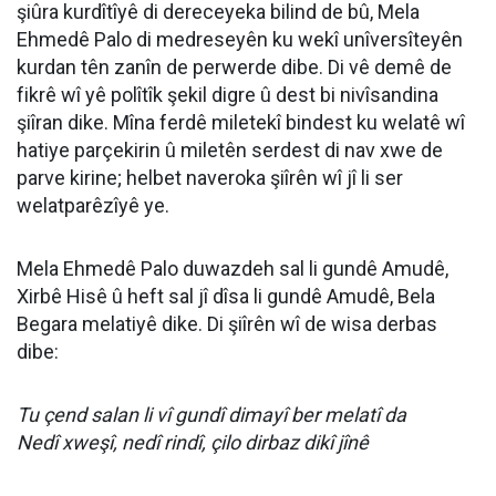
şiûra kurdîtîyê di dereceyeka bilind de bû, Mela
Ehmedê Palo di medreseyên ku wekî unîversîteyên
kurdan tên zanîn de perwerde dibe. Di vê demê de
fikrê wî yê polîtîk şekil digre û dest bi nivîsandina
şiîran dike. Mîna ferdê miletekî bindest ku welatê wî
hatiye parçekirin û miletên serdest di nav xwe de
parve kirine; helbet naveroka şiîrên wî jî li ser
welatparêzîyê ye.
Mela Ehmedê Palo duwazdeh sal li gundê Amudê,
Xirbê Hisê û heft sal jî dîsa li gundê Amudê, Bela
Begara melatiyê dike. Di şiîrên wî de wisa derbas
dibe:
Tu çend salan li vî gundî dimayî ber melatî da
Nedî xweşî, nedî rindî, çilo dirbaz dikî jînê