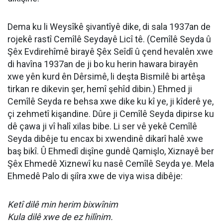
Dema ku li Weysîkê şivantîyê dike, di sala 1937an de
rojekê rastî Cemîlê Seydayê Licî tê. (Cemîlê Seyda û
Şêx Evdirehîmê birayê Şêx Seîdî û çend hevalên xwe
di havîna 1937an de ji bo ku herin hawara birayên
xwe yên kurd ên Dêrsimê, li deşta Bismilê bi artêşa
tirkan re dikevin şer, hemî şehîd dibin.) Ehmed ji
Cemîlê Seyda re behsa xwe dike ku kî ye, ji kîderê ye,
çi zehmetî kişandine. Dûre ji Cemîlê Seyda dipirse ku
dê çawa ji vî halî xilas bibe. Li ser vê yekê Cemîlê
Seyda dibêje tu encax bi xwendinê dikarî halê xwe
baş bikî. Û Ehmedî dişîne gundê Qamişlo, Xiznayê ber
Şêx Ehmedê Xiznewî ku nasê Cemîlê Seyda ye. Mela
Ehmedê Palo di şiîra xwe de viya wisa dibêje:
Ketî dilê min herim bixwînim
Kula dilê xwe de ez hilînim.