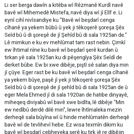
Li ser berga dawîn a kitêba wî
Rêzmanê Kurdî
navê
bavê wî
Mihemedê Mistefa
, navê diya wî jî
Elîf
e. Li
eynî cihî nivîsandiye ku “
Bavê wî beşdarî cenga
cîhanê ya yekem bûbû û yek ji têkoşerê şoreşa Şêx
Seîd bû û di şoreşê de jî Şehîd bû di sala 1925an de.
”
Lê mimkun e ku ev mehlûmat tam rast nebin. Çimkî
ew îhtimal nîne ku bavê wî beşdarî şerê kurdan û
tirkan yê sala 1925an ku di pêşengîya Şêx Seîdî de
derket bûbe. Ew bi xwe dibêje, piştî sê salan diya min
jî çûye. Eger rast be ku bavê wî beşdarî cenga cîhanê
ya yekem bûye, paşê jî yek ji têkoşerê şoreşa Şêx
Seîd bû û di şoreşê de jî şehîd bû di sala 1925an de û
eger Mela Ehmed jî di sala 1920an de hatibe dinyayê,
miheqeq diviyabû wî bavê xwe bidîta, lê dibêje “
Min
ew nedîbû derdê dilê min
”, lewre îhtîmaleka mezin
derheqê sala bûyîna wî û hinde mehlûmatên derheqê
bavê wî de tevlihevî hebe. Ez wisa texmîn dikim ku
bavê wî beşdarî cebheyeka şerê ku tirk jê re dibêjin