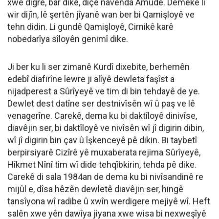
xwe digre, bar dike, diçe navenda Amudê. Demekê li
wir dijîn, lê şertên jîyanê wan ber bi Qamişloyê ve
tehn didin. Li gundê Qamişloyê, Cirnikê karê
nobedarîya sîloyên genimî dike.
Ji ber ku li ser zimanê Kurdî dixebite, berhemên
edebî diafirîne lewre ji alîyê dewleta faşîst a
nijadperest a Sûrîyeyê ve tim di bin tehdayê de ye.
Dewlet dest datîne ser destnivîsên wî û paş ve lê
venagerîne. Carekê, dema ku bi daktîloyê dinivîse,
diavêjin ser, bi daktîloyê ve nivîsên wî jî digirin dibin,
wî jî digirin bin çav û îşkenceyê pê dikin. Bi taybetî
berpirsiyarê Cizîrê yê muxaberata rejima Sûrîyeyê,
Hîkmet Nînî tim wî dide tehqîbkirin, tehda pê dike.
Carekê di sala 1984an de dema ku bi nivîsandinê re
mijûl e, dîsa hêzên dewletê diavêjin ser, hingê
tansîyona wî radibe û xwîn werdigere mejiyê wî. Heft
salên xwe yên dawîya jiyana xwe wisa bi nexweşîyê