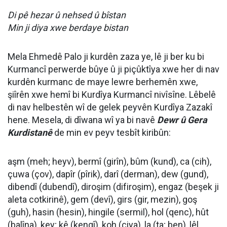
Di pê hezar û nehsed û bîstan
Min ji diya xwe berdaye bistan
Mela Ehmedê Palo ji kurdên zaza ye, lê ji ber ku bi
Kurmancî perwerde bûye û ji piçûktîya xwe her di nav
kurdên kurmanc de maye lewre berhemên xwe,
şiîrên xwe hemî bi Kurdîya Kurmancî nivîsîne. Lêbelê
di nav helbestên wî de gelek peyvên Kurdîya Zazakî
hene. Mesela, di dîwana wî ya bi navê
Dewr û Gera
Kurdistanê
de min ev peyv tesbît kiribûn:
aşm (meh; heyv), bermî (girîn), bûm (kund), ca (cih),
çuwa (çov), dapîr (pîrik), darî (derman), dew (gund),
dibendî (dubendî), diroşim (difiroşim), engaz (beşek ji
aleta cotkirinê), gem (devî), girs (gir, mezin), goş
(guh), hasin (hesin), hingile (sermil), hol (qenc), hût
(balîna), key; kê (kengî), koh (çiya), la (ta; ben), lêl