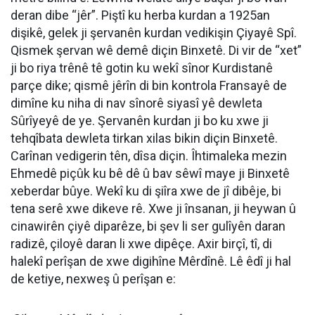
deran dibe “
jêr
”. Piştî ku herba kurdan a 1925an
dişikê, gelek ji şervanên kurdan vedikişin Çiyayê Spî.
Qismek şervan wê demê diçin Binxetê. Di vir de “
xet
”
ji bo riya trênê tê gotin ku wekî sînor Kurdistanê
parçe dike; qismê jêrîn di bin kontrola Fransayê de
dimîne ku niha di nav sînorê siyasî yê dewleta
Sûrîyeyê de ye. Şervanên kurdan ji bo ku xwe ji
tehqîbata dewleta tirkan xilas bikin diçin Binxetê.
Carînan vedigerin tên, dîsa diçin. Îhtimaleka mezin
Ehmedê piçûk ku bê dê û bav sêwî maye ji Binxetê
xeberdar bûye. Wekî ku di şiîra xwe de jî dibêje, bi
tena serê xwe dikeve rê. Xwe ji însanan, ji heywan û
cinawirên çiyê diparêze, bi şev li ser gulîyên daran
radizê, çiloyê daran li xwe dipêçe. Axir birçî, tî, di
halekî perîşan de xwe digihîne Mêrdînê. Lê êdî ji hal
de ketiye, nexweş û perîşan e: