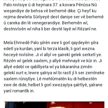
Palo nivîsiye û di hejmara 37. a kovara Pênûsa Nû
weşandiye de behsa vê berhemê dike. Çi heyf ku
rejima dewleta Sûrîyeyê dest daniye ser vê berhemê
û careka din lê venegerandiye. Berhemên wî,
destnivîsên wî niha li ber destê layê wî Rêzanî ne.
Mela Ehmedê Palo şiîrên xwe li gorî qaydeyên şiîra
edetî ya kurdan, yanî bi terza klasîk, li gorî wezna
heceyê nivîsîne. Ji vî alîyî ve şairekî gelek serketî ye.
Rêzên wî gelek saxlem, ji alîyê mehnayê ve kûr in. Ji
alîyê edebî ve qabîlîyeta wî ya bikaranîna zimên
gelekî xurt e, lewre şaîriya wî bi rastî jî li ser zemîneke
saxlem rûniştîye. Lê mehlûmatên ku di helbestên
xwe de dide, helbet li gorî xwezayîya şaîrtîyê, şaîrane
yanî romantîk in.