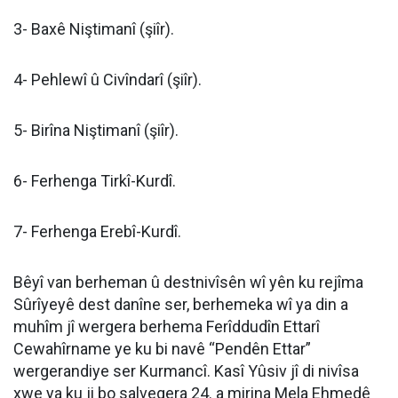
3- Baxê Niştimanî (şiîr).
4- Pehlewî û Civîndarî (şiîr).
5- Birîna Niştimanî (şiîr).
6- Ferhenga Tirkî-Kurdî.
7- Ferhenga Erebî-Kurdî.
Bêyî van berheman û destnivîsên wî yên ku rejîma
Sûrîyeyê dest danîne ser, berhemeka wî ya din a
muhîm jî wergera berhema Ferîddudîn Ettarî
Cewahîrname
ye ku bi navê “
Pendên Ettar
”
wergerandiye ser Kurmancî. Kasî Yûsiv jî di nivîsa
xwe ya ku ji bo salvegera 24. a mirina Mela Ehmedê