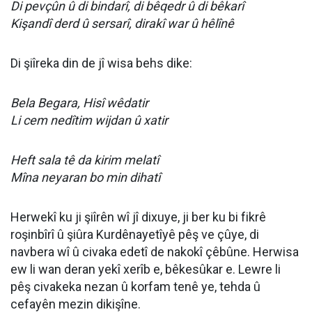
Di pevçûn û di bindarî, di bêqedr û di bêkarî
Kişandî derd û sersarî, dirakî war û hêlînê
Di şiîreka din de jî wisa behs dike:
Bela Begara, Hisî wêdatir
Li cem nedîtim wijdan û xatir
Heft sala tê da kirim melatî
Mîna neyaran bo min dihatî
Herwekî ku ji şiîrên wî jî dixuye, ji ber ku bi fikrê
roşinbîrî û şiûra Kurdênayetîyê pêş ve çûye, di
navbera wî û civaka edetî de nakokî çêbûne. Herwisa
ew li wan deran yekî xerîb e, bêkesûkar e. Lewre li
pêş civakeka nezan û korfam tenê ye, tehda û
cefayên mezin dikişîne.