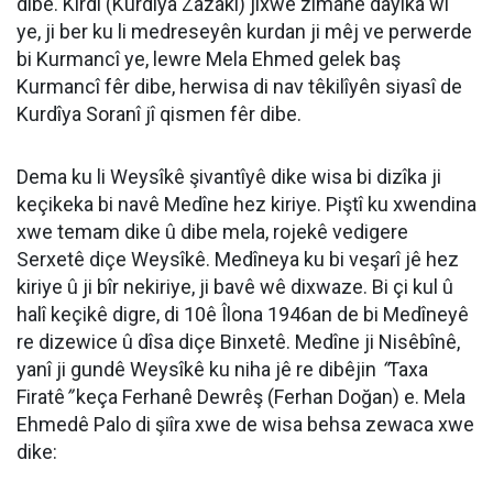
dibe. Kirdî (Kurdîya Zazakî) jixwe zimanê dayika wî
ye, ji ber ku li medreseyên kurdan ji mêj ve perwerde
bi Kurmancî ye, lewre Mela Ehmed gelek baş
Kurmancî fêr dibe, herwisa di nav têkilîyên siyasî de
Kurdîya Soranî jî qismen fêr dibe.
Dema ku li Weysîkê şivantîyê dike wisa bi dizîka ji
keçikeka bi navê Medîne hez kiriye. Piştî ku xwendina
xwe temam dike û dibe mela, rojekê vedigere
Serxetê diçe Weysîkê. Medîneya ku bi veşarî jê hez
kiriye û ji bîr nekiriye, ji bavê wê dixwaze. Bi çi kul û
halî keçikê digre, di 10ê Îlona 1946an de bi Medîneyê
re dizewice û dîsa diçe Binxetê. Medîne ji Nisêbînê,
yanî ji gundê Weysîkê ku niha jê re dibêjin
“
Taxa
Firatê
”
keça Ferhanê Dewrêş (Ferhan Doğan) e. Mela
Ehmedê Palo di şiîra xwe de wisa behsa zewaca xwe
dike: