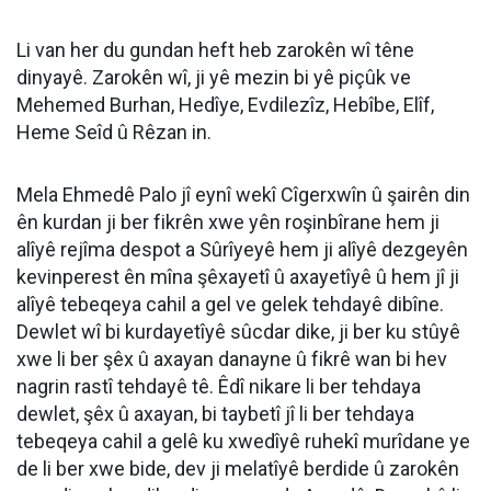
Li van her du gundan heft heb zarokên wî têne
dinyayê. Zarokên wî, ji yê mezin bi yê piçûk ve
Mehemed Burhan, Hedîye, Evdilezîz, Hebîbe, Elîf,
Heme Seîd û Rêzan in.
Mela Ehmedê Palo jî eynî wekî Cîgerxwîn û şairên din
ên kurdan ji ber fikrên xwe yên roşinbîrane hem ji
alîyê rejîma despot a Sûrîyeyê hem ji alîyê dezgeyên
kevinperest ên mîna şêxayetî û axayetîyê û hem jî ji
alîyê tebeqeya cahil a gel ve gelek tehdayê dibîne.
Dewlet wî bi kurdayetîyê sûcdar dike, ji ber ku stûyê
xwe li ber şêx û axayan danayne û fikrê wan bi hev
nagrin rastî tehdayê tê. Êdî nikare li ber tehdaya
dewlet, şêx û axayan, bi taybetî jî li ber tehdaya
tebeqeya cahil a gelê ku xwedîyê ruhekî murîdane ye
de li ber xwe bide, dev ji melatîyê berdide û zarokên