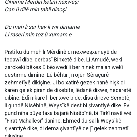
Gihame Mêrdîn ketim nexweşî
Can û dilê min tahlî dinoşî
Du meh li ser hev li wir dimame
Li raserî min toz û xumam e
Piştî ku du meh li Mêrdînê di nexweşxaneyê de
tedawî dibe, derbasî Binxetê dibe. Li Amudê, wekî
zarokekî bêkes û bêxwedî li ber hinek malan wekî
destirme dimîne. Lê bêhtir ji rojên Sêraçurê
zehmetîyê dikişîne. Ji bo xatirê gezek nanê hişk di
karên gelek giran de dixebite, lêdanê dixwe, heqaretê
dibîne. Êdî nikare li ber xwe bide, dîsa direve Serxetê,
li gundê Nisêbînê, Weysîkê dest bi şivantîyê dike. Ev
gund niha bûye taxa bajarê Nisêbînê, bi Tirkî navê wê
“
Fırat Mahallesi
” danîne. Ehmed du sal li Weysîkê
şivantîyê dike, di dema şivantîyê de jî gelek zehmetî
dikişîne.