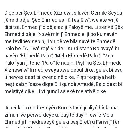
Diçe ber Şêx Ehmedê Xiznewî, silavên Cemîlê Seyda
jê re dibêje. Şêx Ehmed esil û feslê wî, welatê wî jê
dipirse, Ehmed jî dibêje ez ji Paloyê me. Li ser vê Şêx
Ehmed dibêje
“
Navê min jî Ehmed e, ji bo ku navên
me tevlihev nebin, ji vir pê ve bila navê te Ehmedê
Palo be.
”
A ji wê rojê vir de li Kurdistana Rojavayê bi
navên
“
Ehmedê Palo
”
,
“
Mela Ehmedê Palo
”, “
Mele
Palo
”
yan jî tenê
“
Palo
”
tê nasîn. Piştî ku Şêx Ehmedê
Xiznewî wî li medreseya xwe qebûl dike, gelek bi eşq
û hewes dest bi xwendinê dike. Piştî feqîtiya heft-
heşt salan îcaze digre û li gundê Amudê, Eslo dest bi
melatîyê dike. Li vî gundî salekê melatîyê dike.
Ji ber ku li medreseyên Kurdistanê ji alîyê hînkirina
zimanî ve perwerdeyeka baş tê dayin lewre Mela
Ehmed jî li medreseyê gelekî baş Erebî û Farisî jî fêr