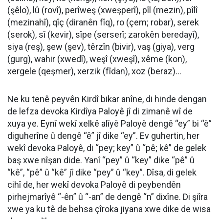
(şêlo), lû (rovî), perîweş (xweşperî), pîl (mezin), pîlî
(mezinahî), qîç (diranên fîq), ro (çem; robar), serek
(serok), sî (kevir), sîpe (serserî; zarokên beredayî),
siya (reş), şew (şev), têrzîn (bivir), vaş (giya), verg
(gurg), wahir (xwedî), weşî (xweşî), xême (kon),
xergele (qeşmer), xerzik (fîdan), xoz (beraz)…
Ne ku tenê peyvên Kirdî bikar anîne, di hinde dengan
de lefza devoka Kirdîya Paloyê jî di zimanê wî de
xuya ye. Eynî wekî xelkê alîyê Paloyê dengê “
ey
” bi “ê”
diguherîne û dengê “ê” jî dike “
ey
”. Ev guhertin, her
wekî devoka Paloyê, di “
pey
;
key
” û “
pê
;
kê
” de gelek
baş xwe nîşan dide. Yanî “
pey
” û “
key
” dike “
pê
” û
“
kê
”, “
pê
” û “
kê
” jî dike “
pey
” û “
key
”. Dîsa, di gelek
cihî de, her wekî devoka Paloyê di peybendên
pirhejmarîyê “
-ên
” û “
-an
” de dengê “
n
” dixîne. Di şiîra
xwe ya ku tê de behsa çîroka jiyana xwe dike de wisa