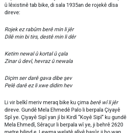
û lêxistinê tab bike, di sala 1935an de rojekê dîsa
direve:
Rojek ez rabûm berê min li jêr
Dilê min bi tirs, destê min li dêr
Ketim newal û kortal û çala
Zinar û devî, hevraz û newala
Diçim ser darê gava dibe şev
Pelê darê ez li xwe didim hev
Li vir belkî meriv meraq bike ku çima
berê wî li jêr
direve. Gundê Mela Ehmedê Palo li berpala Çiyayê
Spî ye. Çiyayê Sipî yan jî bi Kirdî “Koyê Sipî” ku gundê
Mela Ehmedî, Sêraçur li berpala wî ye, ji behrê 2620
metre bilind e. Lewma welatê alîyê başûr ji bo wan