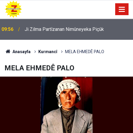
09:56
Ji Zilma Partîzanan Nimûneyeka Piçûk
Anasayfa
Kurmancî
MELA EHMEDÊ PALO
MELA EHMEDÊ PALO