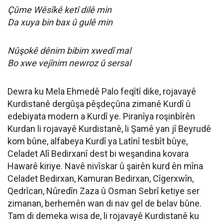
Çûme Wêsîkê ketî dilê min
Da xuya bin bax û gulê min
Nûşokê dênim bibim xwedî mal
Bo xwe vejînim newroz û sersal
Dewra ku Mela Ehmedê Palo feqîtî dike, rojavayê
Kurdistanê dergûşa pêşdeçûna zimanê Kurdî û
edebiyata modern a Kurdî ye. Piranîya roşinbîrên
Kurdan li rojavayê Kurdistanê, li Şamê yan jî Beyrudê
kom bûne, alfabeya Kurdî ya Latînî tesbît bûye,
Celadet Alî Bedirxanî dest bi weşandina kovara
Hawar
ê kiriye. Navê nivîskar û şairên kurd ên mîna
Celadet Bedirxan, Kamuran Bedirxan, Cîgerxwîn,
Qedrîcan, Nûredîn Zaza û Osman Sebrî ketiye ser
zimanan, berhemên wan di nav gel de belav bûne.
Tam di demeka wisa de, li rojavayê Kurdistanê ku