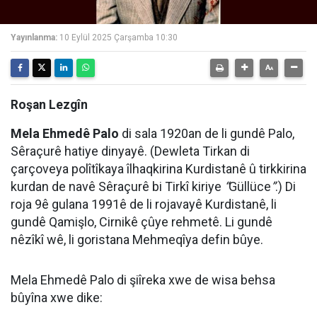
Yayınlanma:
10 Eylül 2025 Çarşamba 10:30
Roşan Lezgîn
Mela Ehmedê Palo
di sala 1920an de li gundê Palo,
Sêraçurê hatiye dinyayê. (Dewleta Tirkan di
çarçoveya polîtîkaya îlhaqkirina Kurdistanê û tirkkirina
kurdan de navê Sêraçurê bi Tirkî kiriye
“
Güllüce
”
.) Di
roja 9ê gulana 1991ê de li rojavayê Kurdistanê, li
gundê Qamişlo, Cirnikê çûye rehmetê. Li gundê
nêzîkî wê, li goristana Mehmeqîya defin bûye.
Mela Ehmedê Palo di şiîreka xwe de wisa behsa
bûyîna xwe dike: