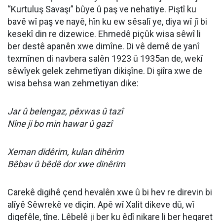
“
Kurtuluş Savaşı
” bûye û paş ve nehatiye. Piştî ku
bavê wî paş ve nayê, hîn ku ew sêsalî ye, diya wî jî bi
kesekî din re dizewice. Ehmedê piçûk wisa sêwî li
ber destê apanên xwe dimîne. Di vê demê de yanî
texmînen di navbera salên 1923 û 1935an de, wekî
sêwîyek gelek zehmetîyan dikişîne. Di şiîra xwe de
wisa behsa wan zehmetiyan dike:
Jar û belengaz, pêxwas û tazî
Nîne ji bo min hawar û gazî
Xeman didêrim, kulan dihêrim
Bêbav û bêdê dor xwe dinêrim
Carekê digihê çend hevalên xwe û bi hev re direvin bi
alîyê Sêwrekê ve diçin. Apê wî Xalit dikeve dû, wî
diqefêle, tîne. Lêbelê ji ber ku êdî nikare li ber heqaret