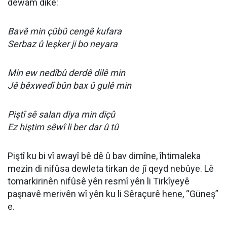
dewam dike:
Bavê min çûbû cengê kufara
Serbaz û leşker ji bo neyara
Min ew nedîbû derdê dilê min
Jê bêxwedî bûn bax û gulê min
Piştî sê salan diya min diçû
Ez hiştim sêwî li ber dar û tû
Piştî ku bi vî awayî bê dê û bav dimîne, îhtimaleka
mezin di nifûsa dewleta tirkan de jî qeyd nebûye. Lê
tomarkirinên nifûsê yên resmî yên li Tirkîyeyê
paşnavê merivên wî yên ku li Sêraçurê hene, “
Güneş
”
e.