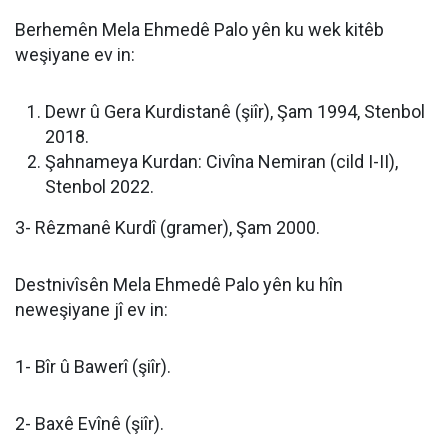
Berhemên Mela Ehmedê Palo yên ku wek kitêb
weşiyane ev in:
Dewr û Gera Kurdistanê (şiîr), Şam 1994, Stenbol
2018.
Şahnameya Kurdan: Civîna Nemiran (cild I-II),
Stenbol 2022.
3- Rêzmanê Kurdî (gramer), Şam 2000.
Destnivîsên Mela Ehmedê Palo yên ku hîn
neweşiyane jî ev in:
1- Bîr û Bawerî (şiîr).
2- Baxê Evînê (şiîr).