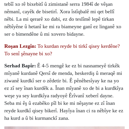
tebîî xo rê bixebitî û zimistanê serra 1984î de vêşan
nêmanî, cayêk de bisetirî. Xora îstîqbalê mi qet bellî
nêbi. La mi qerarê xo dabi, ez do teslîmê lepê tirkan
nêbîyêne û hetanî ke mi ra biameyne ganî ez linganê xo
ser o bimendêne û mi xovero bidayne.
Roşan Lezgîn:
To kurdan reyde bi tirkî qisey kerdêne?
To senî şênayne bi xo?
Serhad Bapîr:
Ê 4-5 mengê ke ez bi nasnameyê tirkêk
mîyanê kurdanê Qersî de menda, heskerdiş û meraqê mi
ziwanê kurdkî ser o zêdetir bi. Ê pênêhesîyay ke na yo
ez zî sey înan kurdêk a. Înan mîyanê xo de bi a kurdkîya
weşe ya sey kurdkîya radyoyê Êrîvanî xeberî dayne.
Seba mi êş û ezabêko pîl bi ke mi nêşayne ez zî înan
reyde kurdkî qisey bikerî. Hayîya înan ci ra nêbîye ke ez
ha kurd a û bi kurmanckî zana.