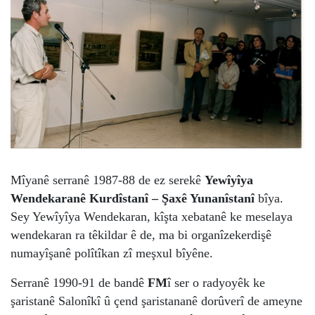
Mîyanê serranê 1987-88 de ez serekê
Yewîyîya
Wendekaranê Kurdîstanî – Şaxê Yunanîstanî
bîya.
Sey Yewîyîya Wendekaran, kîşta xebatanê ke meselaya
wendekaran ra têkildar ê de, ma bi organîzekerdişê
numayîşanê polîtîkan zî meşxul bîyêne.
Serranê 1990-91 de bandê
FM
î ser o radyoyêk ke
şaristanê Salonîkî û çend şaristananê dorûverî de ameyne