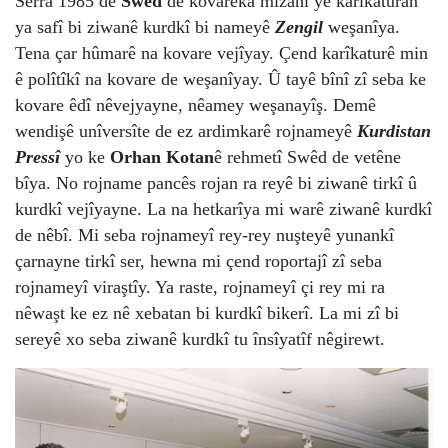
Serra 1985 de
Swêd
de kovarêka mîzahî yê karîkaturan
ya safî bi ziwanê kurdkî bi nameyê
Zengil
weşanîya.
Tena çar hûmarê na kovare vejîyay. Çend karîkaturê min
ê polîtîkî na kovare de weşanîyay. Û tayê bînî zî seba ke
kovare êdî nêvejyayne, nêamey weşanayîş. Demê
wendişê unîversîte de ez ardimkarê rojnameyê
Kurdistan
Pressî
yo ke
Orhan Kotan
ê rehmetî Swêd de vetêne
bîya. No rojname pancês rojan ra reyê bi ziwanê tirkî û
kurdkî vejîyayne. La na hetkarîya mi warê ziwanê kurdkî
de nêbî. Mi seba rojnameyî rey-rey nuşteyê yunankî
çarnayne tirkî ser, hewna mi çend roportajî zî seba
rojnameyî viraştîy. Ya raste, rojnameyî çi rey mi ra
nêwaşt ke ez nê xebatan bi kurdkî bikerî. La mi zî bi
sereyê xo seba ziwanê kurdkî tu însîyatîf nêgirewt.