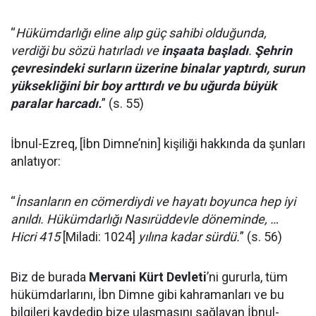
“
Hükümdarlığı eline alıp güç sahibi olduğunda,
verdiği bu sözü hatırladı ve
inşaata başladı
.
Şehrin
çevresindeki surların üzerine binalar yaptırdı, surun
yüksekliğini bir boy arttırdı ve bu uğurda büyük
paralar harcadı.
” (s. 55)
İbnul-Ezreq, [İbn Dimne’nin] kişiliği hakkında da şunları
anlatıyor:
“
İnsanların en cömerdiydi ve hayatı boyunca hep iyi
anıldı. Hükümdarlığı Nasırüddevle döneminde, …
Hicri 415
[Miladi: 1024]
yılına kadar sürdü.
” (s. 56)
Biz de burada
Mervani Kürt Devleti
’ni gururla, tüm
hükümdarlarını, İbn Dimne gibi kahramanları ve bu
bilgileri kaydedip bize ulaşmasını sağlayan İbnul-