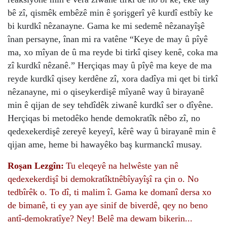
bê zî, qismêk embêzê min ê şorişgerî yê kurdî estbîy ke
bi kurdkî nêzanayne. Gama ke mi sedemê nêzanayîşê
înan persayne, înan mi ra vatêne “Keye de may û pîyê
ma, xo mîyan de û ma reyde bi tirkî qisey kenê, coka ma
zî kurdkî nêzanê.” Herçiqas may û pîyê ma keye de ma
reyde kurdkî qisey kerdêne zî, xora dadîya mi qet bi tirkî
nêzanayne, mi o qiseykerdişê mîyanê way û birayanê
min ê qijan de sey tehdîdêk ziwanê kurdkî ser o dîyêne.
Herçiqas bi metodêko hende demokratîk nêbo zî, no
qedexekerdişê zereyê keyeyî, kêrê way û birayanê min ê
qijan ame, heme bi hawayêko baş kurmanckî musay.
Roşan Lezgîn:
Tu eleqeyê na helwêste yan nê
qedexekerdişî bi demokratîktnêbîyayîşî ra çin o. No
tedbîrêk o. To dî, ti malim î. Gama ke domanî dersa xo
de bimanê, ti ey yan aye sinif de biverdê, qey no beno
antî-demokratîye? Ney! Belê ma dewam bikerin...