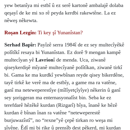
yew betanîya mi estbî û ez serê kartonê ambalajê dolaba
qeşayî de ke mi xo rê peyda kerdbi rakewtêne. La ez
nêweş nêkewta.
Roşan Lezgîn:
Ti key şî Yunanîstan?
Serhad Bapîr:
Payîzê serra 1984î de ez sey multecîyêkê
polîtîkî resaya bi Yunanîstan. Ez dorê 9 mengan kampê
multecîyan yê
Lavrion
î de menda. Uca, ziwanê
qiseykerdişê mîyanê multecîyanê polîtîkan, ziwanê tirkî
bi. Gama ke ma kurdkî yewbînan reyde qisey bikerdêne,
tayê tirkê ke verê ma de estbîy, a game ma ra vatêne,
ganî ma neteweperestîye (mîlîyetçîyîye) nêkerin û ganî
sey şorişgeran ma enternasyonalîst bin. Seba ke ez
terefdarê hêzêkê kurdan (Rizgarî) bîya, înanê ke hêzê
kurdan ê bînan înan ra vatêne “neteweperestê
burjuwazîstî”, no “rexne”yê çepê tirkan ro weşa mi
şîyêne. Êdî mi bi rike û prensîb dest pêkerd, mi kurdan