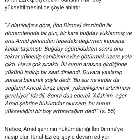
yükseltilmesini de şöyle anlatır:
“
Anlatıldığına göre, [İbn Dimne] ömrünün ilk
dönemlerinde bir gün, bir kare buğday yüklenmiş ve
onu Amid şehrinden tepedeki değirmen kapısına
kadar taşımıştı. Buğday öğütüldükten sonra onu
tekrar yüklenip sahibinin evine götürmek üzere yola
çıktı. Hava çok sıcaktı. İki surun arasına girdiğinde
yükünü indirip bir saat dinlendi. Duvara yaslanıp
surlara bakarak şöyle dedi: ‘Bu sur ne kadar da
sağlam! Ancak biraz alçak, yüksekliğinin artırılması
gerekiyor’ [dedi]. Sonra dua ederek ‘Allah’ım, eğer
Amid şehrine hükümdar olursam, bu surun
yüksekliğini bir boy arttıracağım' dedi.
” (s. 55)
Netice, Amid şehrinin hükümdarlığı İbn Dimne’ye
nasip olur. İbnul-Ezreq, şöyle devam ediyor: