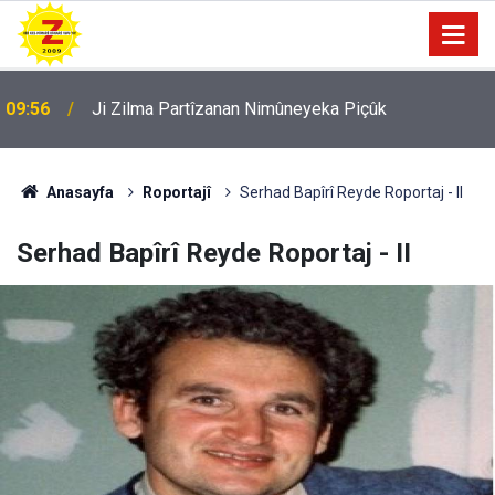
09:56
Ji Zilma Partîzanan Nimûneyeka Piçûk
Anasayfa
Roportajî
Serhad Bapîrî Reyde Roportaj - II
Serhad Bapîrî Reyde Roportaj - II