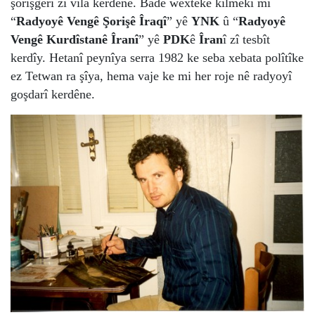
şorişgerî zî vila kerdêne. Badê wextêkê kilmekî mi
“
Radyoyê Vengê Şorişê Îraqî
” yê
YNK
û “
Radyoyê
Vengê Kurdîstanê Îranî
” yê
PDK
ê
Îran
î zî tesbît
kerdîy. Hetanî peynîya serra 1982 ke seba xebata polîtîke
ez Tetwan ra şîya, hema vaje ke mi her roje nê radyoyî
goşdarî kerdêne.