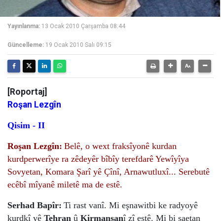
Yayınlanma:
13 Ocak 2010 Çarşamba 08:44
Güncelleme:
19 Ocak 2010 Salı 09:15
[Roportaj]
Roşan Lezgîn
Qisim - II
Roşan Lezgîn:
Belê, o wext fraksîyonê kurdan
kurdperwerîye ra zêdeyêr bîbîy terefdarê Yewîyîya
Sovyetan, Komara Şarî yê Çînî, Arnawutluxî... Serebutê
ecêbî mîyanê miletê ma de estê.
Serhad Bapîr:
Ti rast vanî. Mi eşnawitbi ke radyoyê
kurdkî yê
Tehran
û
Kirmanşan
î zî estê. Mi bi saetan