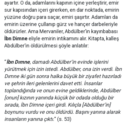
ayartır. O da, adamlarını kapının içine yerleştirir, emir
sur kapısından içeri girerken, en dar noktada, emirin
yüzüne doğru para saçar, emiri şaşırtır. Adamları da
emirin üzerine çullanıp gürz ve hançer darbeleriyle
öldürürler. Ama Mervaniler, Abdülber’in kayınbabası
İbn Dimne
eliyle emirin intikamını alır. Kitapta, kalleş
Abdülber’in öldürülmesi şöyle anlatılır:
“
İbn Dımne
, damadı Abdülber’in evinde işlerini
yürütmek için izin istedi. Abdülber, ona izin verdi. İbn
Dımne iki gün sonra halka büyük bir ziyafet hazırladı
ve şehrin ileri gelenlerini davet etti. İnsanlar
toplandığında ve onun evine geldiklerinde, Abdülber
[onun] kızının yanında küçük bir odada olduğu bir
sırada, İbn Dimne içeri girdi. Kılıçla [Abdülber’in]
boynunu vurdu ve onu öldürdü. Başını yanına alarak
insanların yanına çıktı.
” (s. 53)