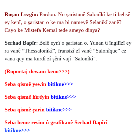
Roşan Lezgîn:
Pardon. No şaristanê Salonîkî ke ti behsê
ey kenî, o şaristan o ke ma bi nameyê Selanîkî zanê?
Cayo ke Mistefa Kemal tede ameyo dinya?
Serhad Bapîr:
Belê eynî o şaristan o. Yunan û îngilîzî ey
ra vanê “Thessalonîkî”, fransizî zî vanê “Salonîque” ez
vana qey ma kurdî zî şênî vajî “Salonîkî”.
(Roportaj dewam keno>>>)
Seba qismê yewin
bitikne>>>
Seba qismê hîrêyin
bitikne>>>
Seba qismê çarin
bitikne>>>
Seba heme resim û grafîkanê Se
rhad Bapîrî
bitikne>>>