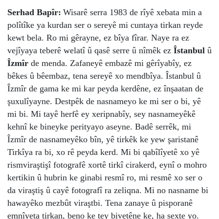
Serhad Bapîr:
Wisarê serra 1983 de rîyê xebata min a
polîtîke ya kurdan ser o sereyê mi cuntaya tirkan reyde
kewt bela. Ro mi gêrayne, ez bîya fîrar. Naye ra ez
vejîyaya teberê welatî û qasê serre û nîmêk ez
Îstanbul
û
Îzmîr
de menda. Zafaneyê embazê mi gêrîyabîy, ez
bêkes û bêembaz, tena sereyê xo mendbîya. Îstanbul û
Îzmîr de gama ke mi kar peyda kerdêne, ez înşaatan de
şuxulîyayne. Destpêk de nasnameyo ke mi ser o bi, yê
mi bi. Mi tayê herfê ey xeripnabîy, sey nasnameyêkê
kehnî ke bineyke perityayo aseyne. Badê serrêk, mi
Îzmîr de nasnameyêko bîn, yê tirkêk ke yew şaristanê
Tirkîya ra bi, xo rê peyda kerd. Mi bi qabîlîyetê xo yê
rismviraştişî fotografê xortê tirkî cirakerd, eynî o mohro
kertikin û hubrin ke ginabi resmî ro, mi resmê xo ser o
da viraştiş û cayê fotografî ra zeliqna. Mi no nasname bi
hawayêko mezbût viraştbi. Tena zanaye û pisporanê
emnîyeta tirkan, beno ke tey bivetêne ke, ha sexte yo.