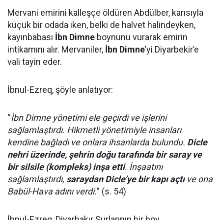
Mervani emirini kalleşçe öldüren Abdülber, karısıyla
küçük bir odada iken, belki de halvet halindeyken,
kayınbabası
İbn Dimne
boynunu vurarak emirin
intikamını alır. Mervaniler,
İbn Dimne
’yi Diyarbekir’e
vali tayin eder.
İbnul-Ezreq, şöyle anlatıyor:
“
İbn Dimne yönetimi ele geçirdi ve işlerini
sağlamlaştırdı. Hikmetli yönetimiyle insanları
kendine bağladı ve onlara ihsanlarda bulundu.
Dicle
nehri üzerinde, şehrin doğu tarafında bir saray ve
bir silsile (kompleks) inşa etti
. İnşaatını
sağlamlaştırdı,
saraydan Dicle’ye bir kapı açtı
ve ona
Babül-Hava adını verdi.
” (s. 54)
İbnul-Ezreq, Diyarbakır Surlarının bir boy