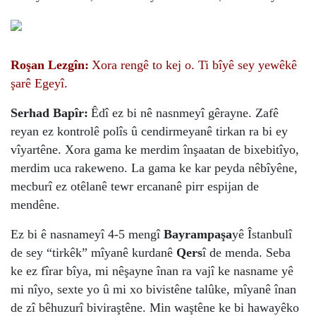
Roşan Lezgîn:
Xora rengê to kej o. Ti bîyê sey yewêkê
şarê Egeyî.
Serhad Bapîr:
Êdî ez bi nê nasnmeyî gêrayne. Zafê
reyan ez kontrolê polîs û cendirmeyanê tirkan ra bi ey
vîyartêne. Xora gama ke merdim înşaatan de bixebitîyo,
merdim uca rakeweno. La gama ke kar peyda nêbîyêne,
mecburî ez otêlanê tewr ercananê pirr espijan de
mendêne.
Ez bi ê nasnameyî 4-5 mengî
Bayrampaşa
yê Îstanbulî
de sey “tirkêk” mîyanê kurdanê
Qers
î de menda. Seba
ke ez fîrar bîya, mi nêşayne înan ra vajî ke nasname yê
mi nîyo, sexte yo û mi xo bivistêne talûke, mîyanê înan
de zî bêhuzurî biviraştêne. Min waştêne ke bi hawayêko