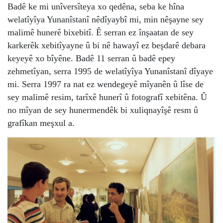
Badê ke mi unîversîteya xo qedêna, seba ke hîna
welatîyîya Yunanîstanî nêdîyaybî mi, min nêşayne sey
malimê hunerê bixebitî. Ê serran ez înşaatan de sey
karkerêk xebitîyayne û bi nê hawayî ez beşdarê debara
keyeyê xo bîyêne. Badê 11 serran û badê epey
zehmetîyan, serra 1995 de welatîyîya Yunanîstanî dîyaye
mi. Serra 1997 ra nat ez wendegeyê mîyanên û lîse de
sey malimê resim, tarîxê hunerî û fotografî xebitêna. Û
no mîyan de sey hunermendêk bi xuliqnayîşê resm û
grafîkan meşxul a.