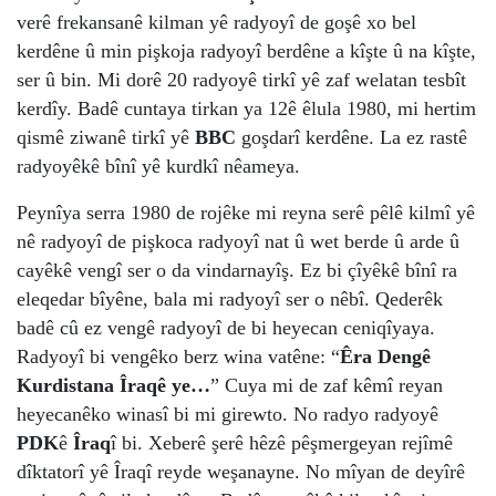
verê frekansanê kilman yê radyoyî de goşê xo bel
kerdêne û min pişkoja radyoyî berdêne a kîşte û na kîşte,
ser û bin. Mi dorê 20 radyoyê tirkî yê zaf welatan tesbît
kerdîy. Badê cuntaya tirkan ya 12ê êlula 1980, mi hertim
qismê ziwanê tirkî yê
BBC
goşdarî kerdêne. La ez rastê
radyoyêkê bînî yê kurdkî nêameya.
Peynîya serra 1980 de rojêke mi reyna serê pêlê kilmî yê
nê radyoyî de pişkoca radyoyî nat û wet berde û arde û
cayêkê vengî ser o da vindarnayîş. Ez bi çîyêkê bînî ra
eleqedar bîyêne, bala mi radyoyî ser o nêbî. Qederêk
badê cû ez vengê radyoyî de bi heyecan ceniqîyaya.
Radyoyî bi vengêko berz wina vatêne: “
Êra Dengê
Kurdistana Îraqê ye…
” Cuya mi de zaf kêmî reyan
heyecanêko winasî bi mi girewto. No radyo radyoyê
PDK
ê
Îraq
î bi. Xeberê şerê hêzê pêşmergeyan rejîmê
dîktatorî yê Îraqî reyde weşanayne. No mîyan de deyîrê