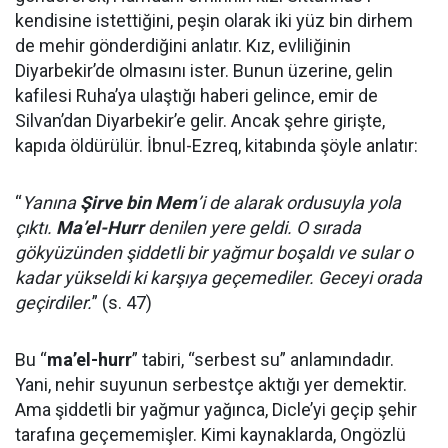
kendisine istettiğini, peşin olarak iki yüz bin dirhem
de mehir gönderdiğini anlatır. Kız, evliliğinin
Diyarbekir’de olmasını ister. Bunun üzerine, gelin
kafilesi Ruha’ya ulaştığı haberi gelince, emir de
Silvan’dan Diyarbekir’e gelir. Ancak şehre girişte,
kapıda öldürülür. İbnul-Ezreq, kitabında şöyle anlatır:
“
Yanına
Şirve bin Mem
’i de alarak ordusuyla yola
çıktı.
Ma’el-Hurr
denilen yere geldi. O sırada
gökyüzünden şiddetli bir yağmur boşaldı ve sular o
kadar yükseldi ki karşıya geçemediler. Geceyi orada
geçirdiler.
” (s. 47)
Bu “
ma’el-hurr
” tabiri, “serbest su” anlamındadır.
Yani, nehir suyunun serbestçe aktığı yer demektir.
Ama şiddetli bir yağmur yağınca, Dicle’yi geçip şehir
tarafına geçememişler. Kimi kaynaklarda, Ongözlü