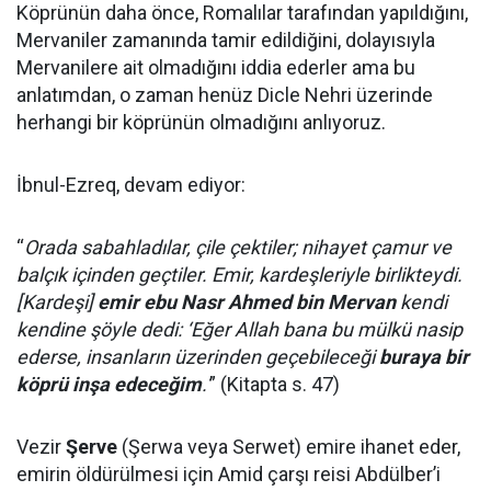
Köprünün daha önce, Romalılar tarafından yapıldığını,
Mervaniler zamanında tamir edildiğini, dolayısıyla
Mervanilere ait olmadığını iddia ederler ama bu
anlatımdan, o zaman henüz Dicle Nehri üzerinde
herhangi bir köprünün olmadığını anlıyoruz.
İbnul-Ezreq, devam ediyor:
“
Orada sabahladılar, çile çektiler; nihayet çamur ve
balçık içinden geçtiler. Emir, kardeşleriyle birlikteydi.
[Kardeşi]
emir ebu Nasr Ahmed bin Mervan
kendi
kendine şöyle dedi: ‘Eğer Allah bana bu mülkü nasip
ederse, insanların üzerinden geçebileceği
buraya bir
köprü inşa edeceğim
.'
” (Kitapta s. 47)
Vezir
Şerve
(Şerwa veya Serwet) emire ihanet eder,
emirin öldürülmesi için Amid çarşı reisi Abdülber’i