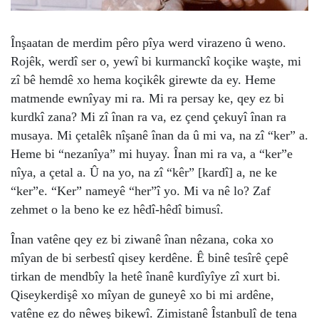
Înşaatan de merdim pêro pîya werd virazeno û weno.
Rojêk, werdî ser o, yewî bi kurmanckî koçike waşte, mi
zî bê hemdê xo hema koçikêk girewte da ey. Heme
matmende ewnîyay mi ra. Mi ra persay ke, qey ez bi
kurdkî zana? Mi zî înan ra va, ez çend çekuyî înan ra
musaya. Mi çetalêk nîşanê înan da û mi va, na zî “ker” a.
Heme bi “nezanîya” mi huyay. Înan mi ra va, a “ker”e
nîya, a çetal a. Û na yo, na zî “kêr” [kardî] a, ne ke
“ker”e. “Ker” nameyê “her”î yo. Mi va nê lo? Zaf
zehmet o la beno ke ez hêdî-hêdî bimusî.
Înan vatêne qey ez bi ziwanê înan nêzana, coka xo
mîyan de bi serbestî qisey kerdêne. Ê binê tesîrê çepê
tirkan de mendbîy la hetê înanê kurdîyîye zî xurt bi.
Qiseykerdişê xo mîyan de guneyê xo bi mi ardêne,
vatêne ez do nêweş bikewî. Zimistanê Îstanbulî de tena