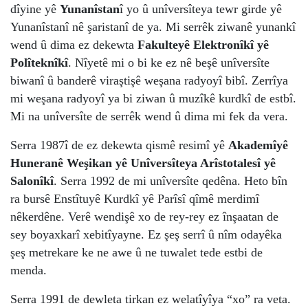
dîyine yê
Yunanîstan
î yo û unîversîteya tewr girde yê
Yunanîstanî nê şaristanî de ya. Mi serrêk ziwanê yunankî
wend û dima ez dekewta
Fakulteyê Elektronîkî yê
Polîteknîkî
. Nîyetê mi o bi ke ez nê beşê unîversîte
biwanî û banderê viraştişê weşana radyoyî bibî. Zerrîya
mi weşana radyoyî ya bi ziwan û muzîkê kurdkî de estbî.
Mi na unîversîte de serrêk wend û dima mi fek da vera.
Serra 1987î de ez dekewta qismê resimî yê
Akademîyê
Huneranê Weşikan yê Unîversîteya Arîstotalesî yê
Salonîkî
. Serra 1992 de mi unîversîte qedêna. Heto bîn
ra bursê Enstîtuyê Kurdkî yê Parîsî qîmê merdimî
nêkerdêne. Verê wendişê xo de rey-rey ez înşaatan de
sey boyaxkarî xebitîyayne. Ez şeş serrî û nîm odayêka
şeş metrekare ke ne awe û ne tuwalet tede estbi de
menda.
Serra 1991 de dewleta tirkan ez welatîyîya “xo” ra veta.