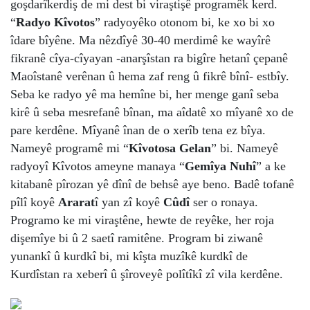
goşdarîkerdiş de mi dest bi viraştişê programêk kerd.
“
Radyo Kîvotos
” radyoyêko otonom bi, ke xo bi xo
îdare bîyêne. Ma nêzdîyê 30-40 merdimê ke wayîrê
fikranê cîya-cîyayan -anarşîstan ra bigîre hetanî çepanê
Maoîstanê verênan û hema zaf reng û fikrê bînî- estbîy.
Seba ke radyo yê ma hemîne bi, her menge ganî seba
kirê û seba mesrefanê bînan, ma aîdatê xo mîyanê xo de
pare kerdêne. Mîyanê înan de o xerîb tena ez bîya.
Nameyê programê mi “
Kîvotosa Gelan
” bi. Nameyê
radyoyî Kîvotos ameyne manaya “
Gemîya Nuhî
” a ke
kitabanê pîrozan yê dînî de behsê aye beno. Badê tofanê
pîlî koyê
Ararat
î yan zî koyê
Cûdî
ser o ronaya.
Programo ke mi viraştêne, hewte de reyêke, her roja
dişemîye bi û 2 saetî ramitêne. Program bi ziwanê
yunankî û kurdkî bi, mi kîşta muzîkê kurdkî de
Kurdîstan ra xeberî û şîroveyê polîtîkî zî vila kerdêne.