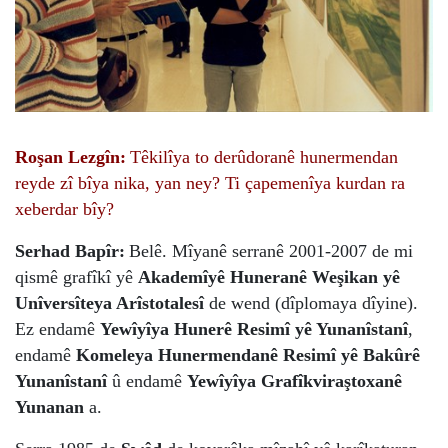
Roşan Lezgîn:
Têkilîya to derûdoranê hunermendan
reyde zî bîya nika, yan ney? Ti çapemenîya kurdan ra
xeberdar bîy?
Serhad Bapîr:
Belê. Mîyanê serranê 2001-2007 de mi
qismê grafîkî yê
Akademîyê Huneranê Weşikan yê
Unîversîteya Arîstotalesî
de wend (dîplomaya dîyine).
Ez endamê
Yewîyîya Hunerê Resimî yê Yunanîstanî
,
endamê
Komeleya Hunermendanê Resimî yê Bakûrê
Yunanîstanî
û endamê
Yewîyîya Grafîkviraştoxanê
Yunanan
a.