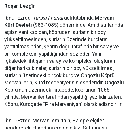
Roşan Lezgîn
İbnul-Ezreq,
Tarîxu’l-Fariqî
adlı kitabında
Mervani
Kürt Devleti
(983-1085) döneminde, Amid surlarında
açılan yeni kapıdan, köprüden, surların bir boy
yükseltilmesinden, surların üzerinde burçların
yaptırılmasından, şehrin doğu tarafında bir saray ve
bir kompleksin yapıldığından söz eder. Yani
İçkale’deki ihtişamlı saray ve kompleksi oluşturan
diğer harika binalar, surların bir boy yükseltilmesi,
surların üzerindeki birçok burç ve Ongözlü Köprü
Mervanilerin, Kürd medeniyetinin eserleridir. Ongözlü
Köprü’nün üzerindeki kitabede, köprünün 1065
yılında, Mervaniler tarafından yapıldığı yazılıdır zaten.
Köprü, Kürdçede “Pira Mervanîyan” olarak adlandırılır.
İbnul-Ezreq, Mervani emirinin, Halep’e elçiler
göndererek, Hamdani emirinin kızı Sittünnas'ı