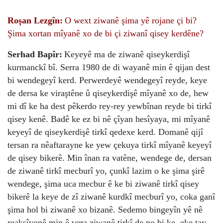
Roşan Lezgîn:
O wext ziwanê şima yê rojane çi bi?
Şima xortan mîyanê xo de bi çi ziwanî qisey kerdêne?
Serhad Bapîr:
Keyeyê ma de ziwanê qiseykerdişî
kurmanckî bî. Serra 1980 de di wayanê min ê qijan dest
bi wendegeyî kerd. Perwerdeyê wendegeyî reyde, keye
de dersa ke viraştêne û qiseykerdişê mîyanê xo de, hew
mi dî ke ha dest pêkerdo rey-rey yewbînan reyde bi tirkî
qisey kenê. Badê ke ez bi nê çîyan hesîyaya, mi mîyanê
keyeyî de qiseykerdişê tirkî qedexe kerd. Domanê qijî
tersan ra nêaftarayne ke yew çekuya tirkî mîyanê keyeyî
de qisey bikerê. Min înan ra vatêne, wendege de, dersan
de ziwanê tirkî mecburî yo, çunkî lazim o ke şima şirê
wendege, şima uca mecbur ê ke bi ziwanê tirkî qisey
bikerê la keye de zî ziwanê kurdkî mecburî yo, coka ganî
şima hol bi ziwanê xo bizanê. Sedemo bingeyîn yê nê
reaksîyonê min ê vera ziwanê tirkî de no bi ke, eke tay