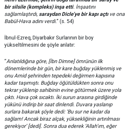
bir silsile (kompleks) inşa etti
. İnşaatını
sağlamlaştırdı,
saraydan Dicle’ye bir kapı açtı
ve ona
Babül-Hava adını verdi.
” (s. 54)
İbnul-Ezreq, Diyarbakır Surlarının bir boy
yükseltilmesini de şöyle anlatır:
“
Anlatıldığına göre, [İbn Dimne] ömrünün ilk
dönemlerinde bir gün, bir kare buğday yüklenmiş ve
onu Amid şehrinden tepedeki değirmen kapısına
kadar taşımıştı. Buğday öğütüldükten sonra onu
tekrar yüklenip sahibinin evine götürmek üzere yola
çıktı. Hava çok sıcaktı. İki surun arasına girdiğinde
yükünü indirip bir saat dinlendi. Duvara yaslanıp
surlara bakarak şöyle dedi: ‘Bu sur ne kadar da
sağlam! Ancak biraz alçak, yüksekliğinin artırılması
gerekiyor’ [dedi]. Sonra dua ederek ‘Allah’ım, eğer