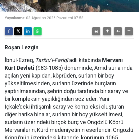
Yayınlanma:
03 Ağustos 2026 Pazartesi 07:58
Roşan Lezgîn
İbnul-Ezreq,
Tarîxu’l-Fariqî
adlı kitabında
Mervani
Kürt Devleti
(983-1085) döneminde, Amid surlarında
açılan yeni kapıdan, köprüden, surların bir boy
yükseltilmesinden, surların üzerinde burçların
yaptırılmasından, şehrin doğu tarafında bir saray ve
bir kompleksin yapıldığından söz eder. Yani
İçkale’deki ihtişamlı saray ve kompleksi oluşturan
diğer harika binalar, surların bir boy yükseltilmesi,
surların üzerindeki birçok burç ve Ongözlü Köprü
Mervanilerin, Kürd medeniyetinin eserleridir. Ongözlü
Köprü’nün üzerindeki kitabede, köprünün 1065