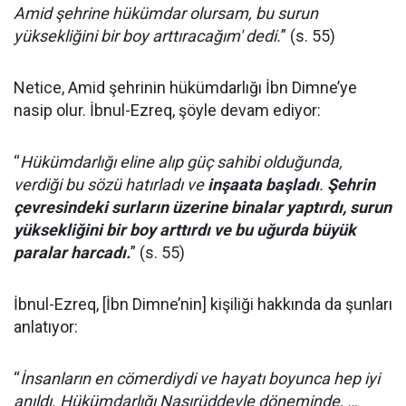
Amid şehrine hükümdar olursam, bu surun
yüksekliğini bir boy arttıracağım' dedi.
” (s. 55)
Netice, Amid şehrinin hükümdarlığı İbn Dimne’ye
nasip olur. İbnul-Ezreq, şöyle devam ediyor:
“
Hükümdarlığı eline alıp güç sahibi olduğunda,
verdiği bu sözü hatırladı ve
inşaata başladı
.
Şehrin
çevresindeki surların üzerine binalar yaptırdı, surun
yüksekliğini bir boy arttırdı ve bu uğurda büyük
paralar harcadı.
” (s. 55)
İbnul-Ezreq, [İbn Dimne’nin] kişiliği hakkında da şunları
anlatıyor:
“
İnsanların en cömerdiydi ve hayatı boyunca hep iyi
anıldı. Hükümdarlığı Nasırüddevle döneminde, …