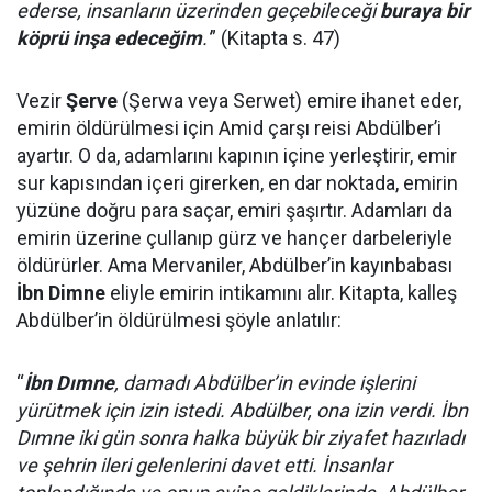
ederse, insanların üzerinden geçebileceği
buraya bir
köprü inşa edeceğim
.'
” (Kitapta s. 47)
Vezir
Şerve
(Şerwa veya Serwet) emire ihanet eder,
emirin öldürülmesi için Amid çarşı reisi Abdülber’i
ayartır. O da, adamlarını kapının içine yerleştirir, emir
sur kapısından içeri girerken, en dar noktada, emirin
yüzüne doğru para saçar, emiri şaşırtır. Adamları da
emirin üzerine çullanıp gürz ve hançer darbeleriyle
öldürürler. Ama Mervaniler, Abdülber’in kayınbabası
İbn Dimne
eliyle emirin intikamını alır. Kitapta, kalleş
Abdülber’in öldürülmesi şöyle anlatılır:
“
İbn Dımne
, damadı Abdülber’in evinde işlerini
yürütmek için izin istedi. Abdülber, ona izin verdi. İbn
Dımne iki gün sonra halka büyük bir ziyafet hazırladı
ve şehrin ileri gelenlerini davet etti. İnsanlar