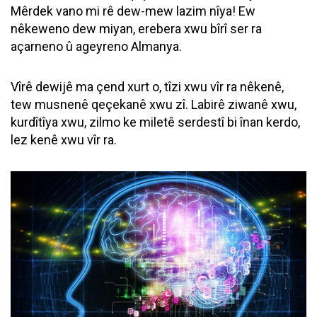
Mêrdek vano mi rê dew-mew lazim nîya! Ew
nêkeweno dew miyan, erebera xwu bîrî ser ra
açarneno û ageyreno Almanya.
Vîrê dewijê ma çend xurt o, tîzi xwu vîr ra nêkenê,
tew musnenê qeçekanê xwu zî. Labirê ziwanê xwu,
kurdîtîya xwu, zilmo ke miletê serdestî bi înan kerdo,
lez kenê xwu vîr ra.