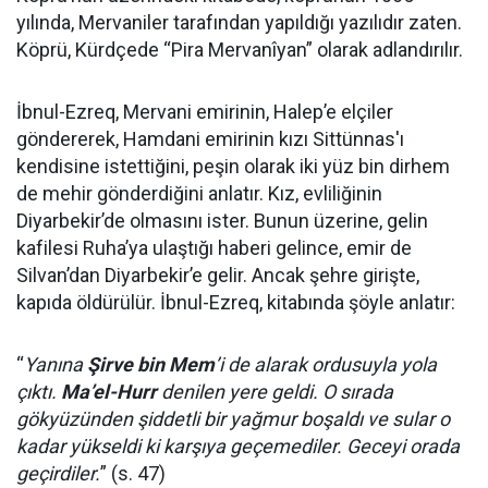
yılında, Mervaniler tarafından yapıldığı yazılıdır zaten.
Köprü, Kürdçede “Pira Mervanîyan” olarak adlandırılır.
İbnul-Ezreq, Mervani emirinin, Halep’e elçiler
göndererek, Hamdani emirinin kızı Sittünnas'ı
kendisine istettiğini, peşin olarak iki yüz bin dirhem
de mehir gönderdiğini anlatır. Kız, evliliğinin
Diyarbekir’de olmasını ister. Bunun üzerine, gelin
kafilesi Ruha’ya ulaştığı haberi gelince, emir de
Silvan’dan Diyarbekir’e gelir. Ancak şehre girişte,
kapıda öldürülür. İbnul-Ezreq, kitabında şöyle anlatır:
“
Yanına
Şirve bin Mem
’i de alarak ordusuyla yola
çıktı.
Ma’el-Hurr
denilen yere geldi. O sırada
gökyüzünden şiddetli bir yağmur boşaldı ve sular o
kadar yükseldi ki karşıya geçemediler. Geceyi orada
geçirdiler.
” (s. 47)