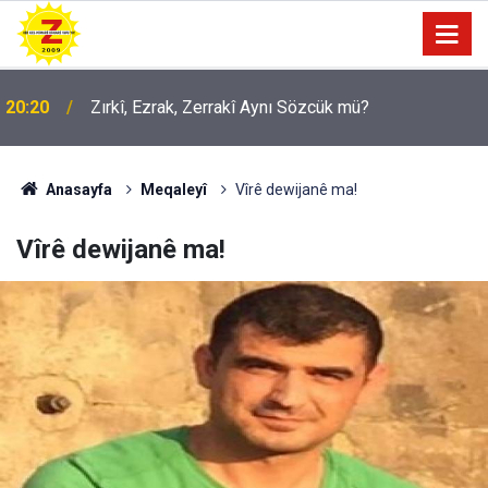
20:20
Zırkî, Ezrak, Zerrakî Aynı Sözcük mü?
09:56
Ji Zilma Partîzanan Nimûneyeka Piçûk
Anasayfa
Meqaleyî
Vîrê dewijanê ma!
Vîrê dewijanê ma!