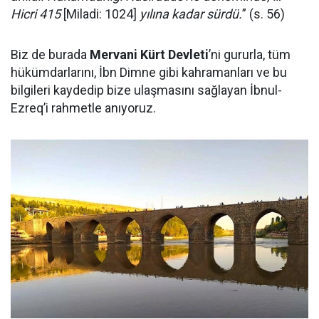
Hicri 415
[Miladi: 1024]
yılına kadar sürdü.
” (s. 56)
Biz de burada
Mervani Kürt Devleti
’ni gururla, tüm
hükümdarlarını, İbn Dimne gibi kahramanları ve bu
bilgileri kaydedip bize ulaşmasını sağlayan İbnul-
Ezreq’i rahmetle anıyoruz.