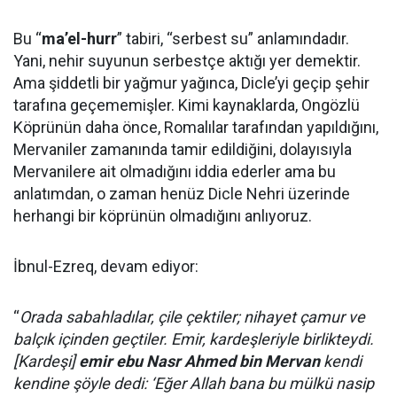
Bu “
ma’el-hurr
” tabiri, “serbest su” anlamındadır.
Yani, nehir suyunun serbestçe aktığı yer demektir.
Ama şiddetli bir yağmur yağınca, Dicle’yi geçip şehir
tarafına geçememişler. Kimi kaynaklarda, Ongözlü
Köprünün daha önce, Romalılar tarafından yapıldığını,
Mervaniler zamanında tamir edildiğini, dolayısıyla
Mervanilere ait olmadığını iddia ederler ama bu
anlatımdan, o zaman henüz Dicle Nehri üzerinde
herhangi bir köprünün olmadığını anlıyoruz.
İbnul-Ezreq, devam ediyor:
“
Orada sabahladılar, çile çektiler; nihayet çamur ve
balçık içinden geçtiler. Emir, kardeşleriyle birlikteydi.
[Kardeşi]
emir ebu Nasr Ahmed bin Mervan
kendi
kendine şöyle dedi: ‘Eğer Allah bana bu mülkü nasip