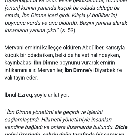
toplandığında ve onun evine geldiklerinde, Abdülber
[onun] kızının yanında küçük bir odada olduğu bir
sırada, İbn Dimne içeri girdi. Kılıçla [Abdülber’in]
boynunu vurdu ve onu öldürdü. Başını yanına alarak
insanların yanına çıktı.
” (s. 53)
Mervani emirini kalleşçe öldüren Abdülber, karısıyla
küçük bir odada iken, belki de halvet halindeyken,
kayınbabası
İbn Dimne
boynunu vurarak emirin
intikamını alır. Mervaniler,
İbn Dimne
’yi Diyarbekir’e
vali tayin eder.
İbnul-Ezreq, şöyle anlatıyor:
“
İbn Dimne yönetimi ele geçirdi ve işlerini
sağlamlaştırdı. Hikmetli yönetimiyle insanları
kendine bağladı ve onlara ihsanlarda bulundu.
Dicle
nehri üzerinde, şehrin doğu tarafında bir saray ve