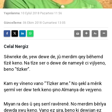
Yayınlanma:
10 Eylül 2018 Pazartesi 11:56
Güncelleme:
06 Ekim 2018 Cumartesi 13:05
Celal Nergiz
Sêwreke de, yew dewe de, jû merdim qey bêhemd
tîzê keno. Na tîze ser o dewe de nameyê ci vijîyeno,
beno “tîzker”.
Kam ey vîneno vano “Tîzker ame.” No şekl a mêrik
şermî ver dew terk keno şino Almanya de vejyeno.
Miyan ra des û şeş serrî ravêrenê. No merdim bêrîya
dewda xwu keno. Vano ez şira, beno ki dewijan ez