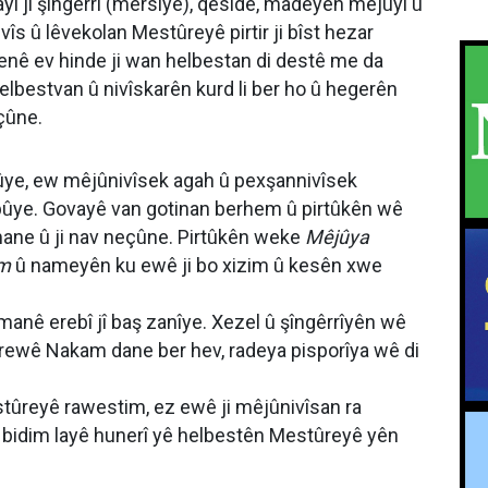
ayî jî şîngêrrî (mersîye), qesîde, madeyên mêjûyî û
vîs û lêvekolan Mestûreyê pirtir ji bîst hezar
tenê ev hinde ji wan helbestan di destê me da
lbestvan û nivîskarên kurd li ber ho û hegerên
 çûne.
ûye, ew mêjûnivîsek agah û pexşannivîsek
 bûye. Govayê van gotinan berhem û pirtûkên wê
 mane û ji nav neçûne. Pirtûkên weke
Mêjûya
am
û nameyên ku ewê ji bo xizim û kesên xwe
zimanê erebî jî baş zanîye. Xezel û şîngêrrîyên wê
rewê Nakam dane ber hev, radeya pisporîya wê di
tûreyê rawestim, ez ewê ji mêjûnivîsan ra
kî bidim layê hunerî yê helbestên Mestûreyê yên