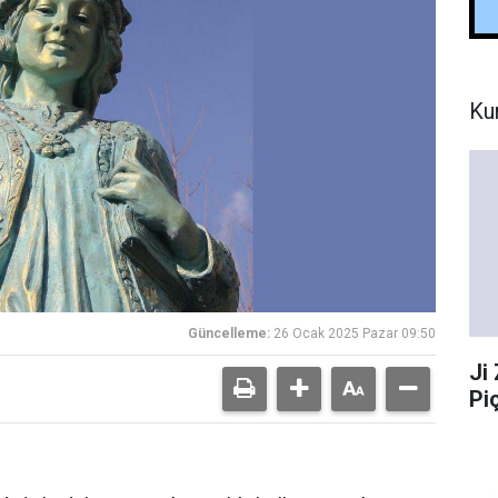
Ku
Güncelleme:
26 Ocak 2025 Pazar 09:50
Ji
Pi