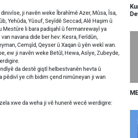
Ku
 dinivîse, ji navên weke Îbrahîmê Azer, Mûsa, Îsa,
De
b, Yehûda, Yûsuf, Seyîdê Seccad, Alê Haşim û
Mestûre li bara padişahî û fermanrewayî ya
 van navana dide ber hev: Kesra, Ferîdûn,
leyman, Cemşîd, Qeyser û Xaqan û yên wekî wan.
e, ew ji navên weke Betûl, Hewa, Asîye, Zubeyde,
rdigire.
endîyê da destê giştî helbestvanên hevta û
da pêdivî ye cih bidim çend nimûneyan ji wan
ME
ela xwe da weha ji vê hunerê wecê werdigire: