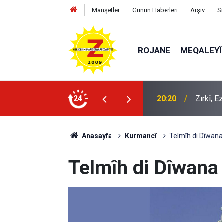
Manşetler
Günün Haberleri
Arşiv
S
ROJANE
MEQALEYÎ
k mü?
24
09:56
Ji Zilm
Anasayfa
Kurmancî
Telmîh di Dîwana
Telmîh di Dîwana