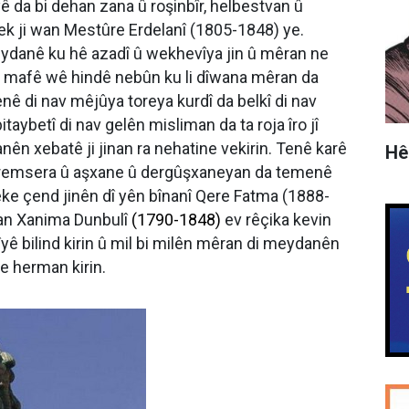
ê da bi dehan zana û roşinbîr, helbestvan û
yek ji wan Mestûre Erdelanî (1805-1848) ye.
danê ku hê azadî û wekhevîya jin û mêran ne
an mafê wê hindê nebûn ku li dîwana mêran da
ê di nav mêjûya toreya kurdî da belkî di nav
itaybetî di nav gelên misliman da ta roja îro jî
nên xebatê ji jinan ra nehatine vekirin. Tenê karê
Hê
 heremsera û aşxane û dergûşxaneyan da temenê
eke çend jinên dî yên bînanî Qere Fatma (1888-
ran Xanima Dunbulî
(1790-1848)
ev rêçika kevin
ê bilind kirin û mil bi milên mêran di meydanên
e herman kirin.