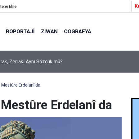
K
itene Ekle
ROPORTAJÎ
ZIWAN
COGRAFYA
a Partîzanan Nimûneyeka Piçûk
 Mestûre Erdelanî da
 Mestûre Erdelanî da