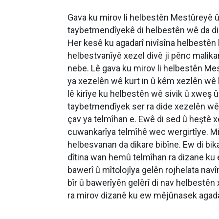
Gava ku mirov li helbestên Mestûreyê û b
taybetmendîyekê di helbestên wê da di
Her kesê ku agadarî nivîsîna helbestên 
helbestvanîyê xezel divê ji pênc malika
nebe. Lê gava ku mirov li helbestên Me
ya xezelên wê kurt in û kêm xezlên wê 
lê kirîye ku helbestên wê sivik û xweş û
taybetmendîyek ser ra dide xezelên wê,
çav ya telmîhan e. Ewê di sed û heştê x
cuwankarîya telmîhê wec wergirtîye. M
helbesvanan da dikare bibîne. Ew di bika
dîtina wan hemû telmîhan ra dizane ku e
bawerî û mîtolojîya gelên rojhelata n
bîr û bawerîyên gelêrî di nav helbestên 
ra mirov dizanê ku ew mêjûnasek agadar 