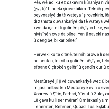
Pêş wê êdî ku ez dakevim kûranîya nivî
(تلميح)” hindekî şirove bikim. Telmîh peyveke erebî ye, ku ji rîşala lemehê (لمح) tê û di
peyvnasîyê da tê wateya “şirovekirin, lêni
di zanista cuwankarîyê da tê wateya wê 
xwe da îşaret li gotinên pêşîyan bike, y
nivîsînên xwe da biîne. Yan jî navekî na
û deng be, bi kar biîne.”
Herwekî ku tê dîtinê, telmîh bi xwe li s
helbestan, telmîha gotinên pêşîyan, tel
efsane û çîrokên gelêrî û çendîn cur û c
Mestûreyê jî ji vê cuwankarîyê wec û be
mijara helbestên Mestûreyê evîn û evîn
Xosrew û Şîrîn, Ferhad, Yûsuf û Zuley
Lê gava ku li ser mêranî û mêrxasî ya 
Tehemten, Behmen, Qubad, Tûs, Eşkibû