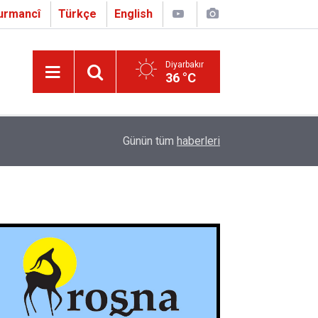
urmancî
Türkçe
English
Diyarbakır
36 °C
16:01
Çapo 3. o Hîrakerde yê Ferhengê Zazakî-Tirkî V
Günün tüm
haberleri