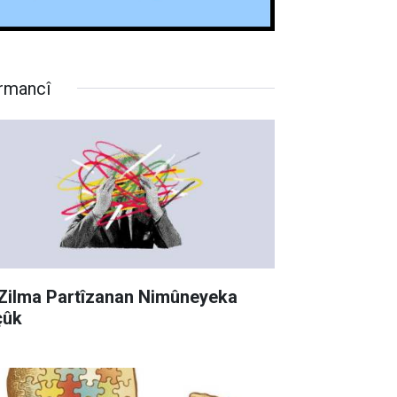
rmancî
 Zilma Partîzanan Nimûneyeka
çûk