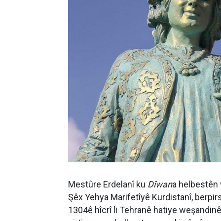
Mestûre Erdelanî ku
Dîwan
a helbestên
Şêx Yehya Marifetîyê Kurdistanî, berpi
1304ê hîcrî li Tehranê hatiye weşandinê