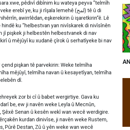
sara xwe, pêdivî dibînim ku wateya peyva “telmîh
hêrrîn, awirrlêdan, eşkerekirin û işaretkirin”ê. Lê
hindê ku “helbestvan yan nivîskarek di nivîsînên
an jî pişkek ji helbestên helbestvanek di nav
skirî û mêjûyî ku xudanê çîrok û serhatîyeke bi nav
AN
er çend pişkan tê parvekirin: Weke telmîha
mîha mêjûyî, telmîha navan û kesayetîyan, telmîha
elebên dî.
hreyek zor bi cî û babet wergirtiye. Gava ku
darî be, ew ji navên weke Leyla û Mecnûn,
xa, Şêxê Senan û kesên wekî wan wecê werdigire.
mêrçakên kurdan dinivîse, ji navên weke Rustem,
s, Pûrê Destan, Zû û yên weke wan wecê