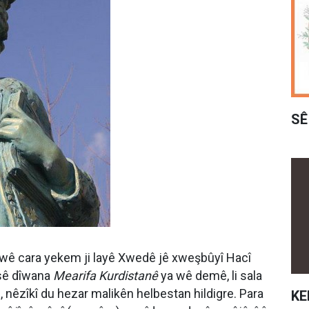
SÊ
 wê cara yekem ji layê Xwedê jê xweşbûyî Hacî
rsê dîwana
Mearifa Kurdistanê
ya wê demê, li sala
, nêzîkî du hezar malikên helbestan hildigre. Para
KE