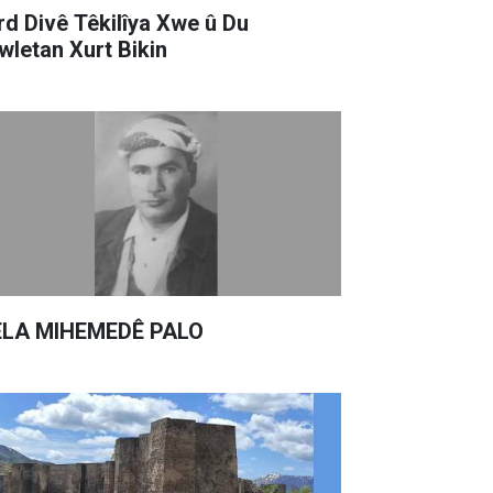
rd Divê Têkilîya Xwe û Du
wletan Xurt Bikin
LA MIHEMEDÊ PALO