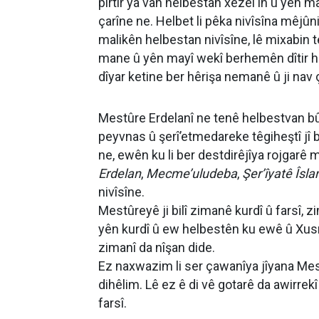
pirtir ya van helbestan xezel in û yên m
çarîne ne. Helbet li pêka nivîsîna mêjûni
malikên helbestan nivîsîne, lê mixabin 
mane û yên mayî wekî berhemên dîtir he
dîyar ketine ber hêrişa nemanê û ji nav
Mestûre Erdelanî ne tenê helbestvan b
peyvnas û şerî’etmedareke têgiheştî jî
ne, ewên ku li ber destdirêjîya rojgarê
Erdelan
,
Mecme’uludeba
,
Şer’îyatê Îsl
nivîsîne.
Mestûreyê ji bilî zimanê kurdî û farsî, 
yên kurdî û ew helbestên ku ewê û Xus
zimanî da nîşan dide.
Ez naxwazim li ser çawanîya jîyana Mes
dihêlim. Lê ez ê di vê gotarê da awirre
farsî.