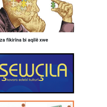
za fikirîna bi aqilê xwe