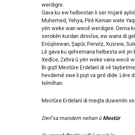
werdigre.
Gava ku ew helbestan li ser mijarê ayînî
Muhemed, Yehya, Pîrê Kenian wate Yaqû
yên weke wan wecê werdigire. Dema ku 
serokên kurdan dinivîse, ew wana di gel
Enûşîrewan, Şapûr, Perwîz, Xusrew, Su
Lê gava ku qehremana helbesta wê jin b
Xedîce, Zehra û yên weke vana wecê we
Bi giştî Mestûre Erdelanî di vê taybetm
hevdemê xwe li pişt va girê dide. Lêre 
telmîhan.
Mestûre Erdelanî di meqta duwemîn xez
Derî’xa mandem nehan û
Mestûr