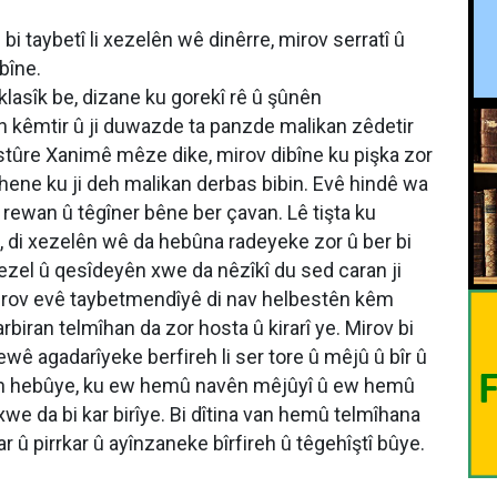
i taybetî li xezelên wê dinêrre, mirov serratî û
bîne.
klasîk be, dizane ku gorekî rê û şûnên
n kêmtir û ji duwazde ta panzde malikan zêdetir
stûre Xanimê mêze dike, mirov dibîne ku pişka zor
hene ku ji deh malikan derbas bibin. Evê hindê wa
 rewan û têgîner bêne ber çavan. Lê tişta ku
 di xezelên wê da hebûna radeyeke zor û ber bi
ezel û qesîdeyên xwe da nêzîkî du sed caran ji
irov evê taybetmendîyê di nav helbestên kêm
rbiran telmîhan da zor hosta û kirarî ye. Mirov bi
wê agadarîyeke berfireh li ser tore û mêjû û bîr û
avîn hebûye, ku ew hemû navên mêjûyî û ew hemû
xwe da bi kar birîye. Bi dîtina van hemû telmîhana
û pirrkar û ayînzaneke bîrfireh û têgehîştî bûye.