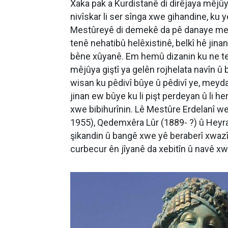
Xaka pak a Kurdistanê di dirêjaya mêjûy
nivîskar li ser sînga xwe gihandine, ku 
Mestûreyê di demekê da pê danaye mey
tenê nehatibû helêxistinê, belkî hê jin
bêne xûyanê. Em hemû dizanin ku ne ten
mêjûya giştî ya gelên rojhelata navîn û b
wisan ku pêdivî bûye û pêdivî ye, meyda
jinan ew bûye ku li pişt perdeyan û li
xwe bibihurînin. Lê Mestûre Erdelanî w
1955), Qedemxêra Lûr (
1889- ?
) û Hey
şikandin û bangê xwe yê beraberî xwazîy
curbecur ên jîyanê da xebitîn û navê xw