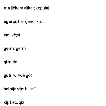
e
: a [lêkera alîkar; kopula]
egerçî
: her çendî ku…
em
: vê;vî
germ
: germ
girr
: tîn
gutî
: wî/wê got
helbijarde
: bijartî
kîj
: keç, qîz