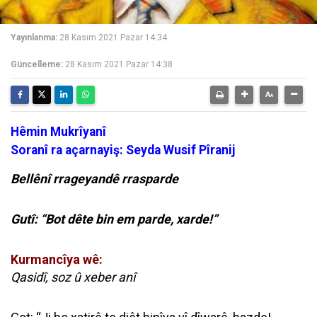
Yayınlanma:
28 Kasım 2021 Pazar 14:34
Güncelleme:
28 Kasım 2021 Pazar 14:38
Hêmin Mukrîyanî
Soranî ra açarnayiş: Seyda Wusif Pîranij
Bellênî rrageyandê rrasparde
Gutî: “Bot dête bin em parde, xarde!”
Kurmancîya wê:
Qasidî, soz û xeber anî