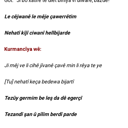
Got: “Ji bo xatirê te diêt binîya vî dîwarê, bazde!
Le cêjwanê le mêje çawerrêtim
Nehatî kîjî ciwanî hellbijarde
Kurmancîya wê:
Ji mêj ve li cihê jîvanê çavê min li rêya te ye
[Tu] nehatî keça bedewa bijartî
Tezûy germim be leş da dê egerçî
Tezandî şan û pîlim berdî parde