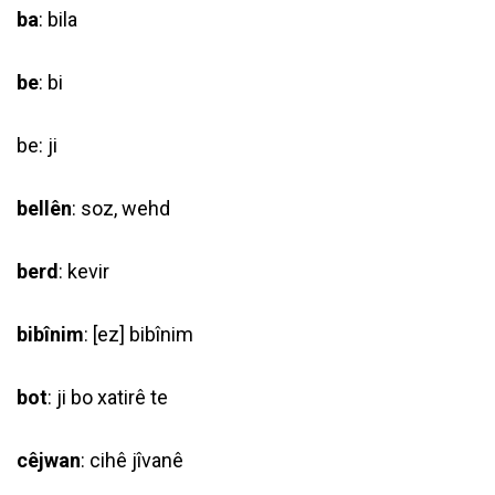
ba
: bila
be
: bi
be: ji
bellên
: soz, wehd
berd
: kevir
bibînim
: [ez] bibînim
bot
: ji bo xatirê te
cêjwan
: cihê jîvanê