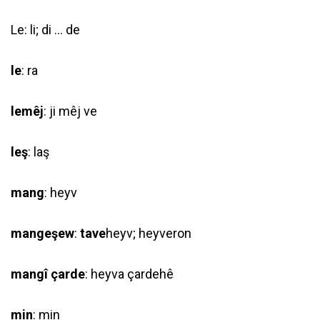
Le: li; di … de
le
: ra
lemêj
: ji mêj ve
leş
: laş
mang
: heyv
mangeşew
:
tave
heyv; heyveron
mangî çarde
: heyva çardehê
min
: min