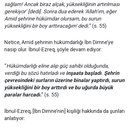
sağlam! Ancak biraz alçak, yüksekliğinin artırılması
gerekiyor’ [dedi]. Sonra dua ederek ‘Allah’ım, eğer
Amid şehrine hükümdar olursam, bu surun
yüksekliğini bir boy arttıracağım' dedi.
” (s. 55)
Netice, Amid şehrinin hükümdarlığı İbn Dimne’ye
nasip olur. İbnul-Ezreq, şöyle devam ediyor:
“
Hükümdarlığı eline alıp güç sahibi olduğunda,
verdiği bu sözü hatırladı ve
inşaata başladı
.
Şehrin
çevresindeki surların üzerine binalar yaptırdı, surun
yüksekliğini bir boy arttırdı ve bu uğurda büyük
paralar harcadı.
” (s. 55)
İbnul-Ezreq, [İbn Dimne’nin] kişiliği hakkında da şunları
anlatıyor: