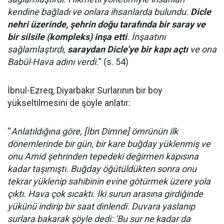
kendine bağladı ve onlara ihsanlarda bulundu.
Dicle
nehri üzerinde, şehrin doğu tarafında bir saray ve
bir silsile (kompleks) inşa etti
. İnşaatını
sağlamlaştırdı,
saraydan Dicle’ye bir kapı açtı
ve ona
Babül-Hava adını verdi.
” (s. 54)
İbnul-Ezreq, Diyarbakır Surlarının bir boy
yükseltilmesini de şöyle anlatır:
“
Anlatıldığına göre, [İbn Dimne] ömrünün ilk
dönemlerinde bir gün, bir kare buğday yüklenmiş ve
onu Amid şehrinden tepedeki değirmen kapısına
kadar taşımıştı. Buğday öğütüldükten sonra onu
tekrar yüklenip sahibinin evine götürmek üzere yola
çıktı. Hava çok sıcaktı. İki surun arasına girdiğinde
yükünü indirip bir saat dinlendi. Duvara yaslanıp
surlara bakarak şöyle dedi: ‘Bu sur ne kadar da