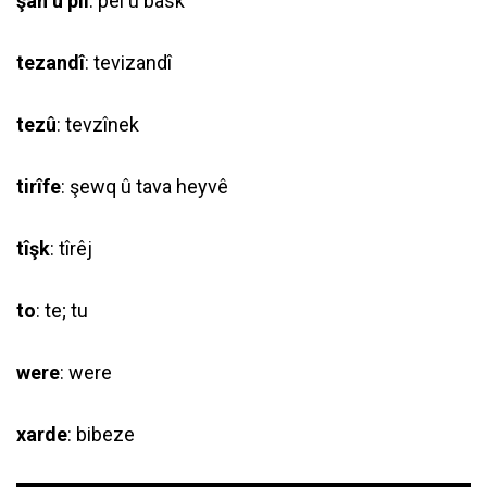
şan û pîl
: pêl û bask
tezandî
: tevizandî
tezû
: tevzînek
tirîfe
: şewq û tava heyvê
tîşk
: tîrêj
to
: te; tu
were
: were
xarde
: bibeze