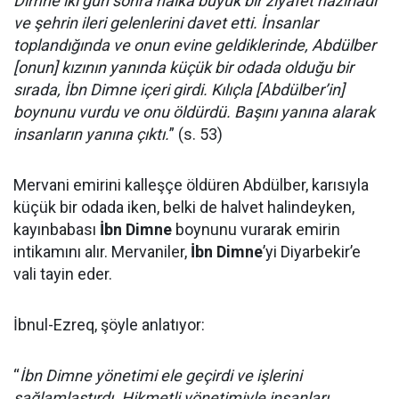
Dımne iki gün sonra halka büyük bir ziyafet hazırladı
ve şehrin ileri gelenlerini davet etti. İnsanlar
toplandığında ve onun evine geldiklerinde, Abdülber
[onun] kızının yanında küçük bir odada olduğu bir
sırada, İbn Dimne içeri girdi. Kılıçla [Abdülber’in]
boynunu vurdu ve onu öldürdü. Başını yanına alarak
insanların yanına çıktı.
” (s. 53)
Mervani emirini kalleşçe öldüren Abdülber, karısıyla
küçük bir odada iken, belki de halvet halindeyken,
kayınbabası
İbn Dimne
boynunu vurarak emirin
intikamını alır. Mervaniler,
İbn Dimne
’yi Diyarbekir’e
vali tayin eder.
İbnul-Ezreq, şöyle anlatıyor:
“
İbn Dimne yönetimi ele geçirdi ve işlerini
sağlamlaştırdı. Hikmetli yönetimiyle insanları