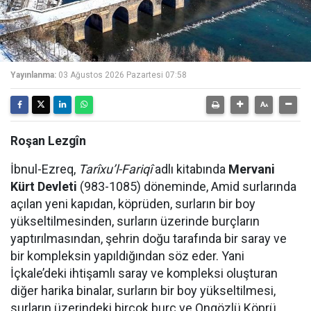
Yayınlanma:
03 Ağustos 2026 Pazartesi 07:58
Roşan Lezgîn
İbnul-Ezreq,
Tarîxu’l-Fariqî
adlı kitabında
Mervani
Kürt Devleti
(983-1085) döneminde, Amid surlarında
açılan yeni kapıdan, köprüden, surların bir boy
yükseltilmesinden, surların üzerinde burçların
yaptırılmasından, şehrin doğu tarafında bir saray ve
bir kompleksin yapıldığından söz eder. Yani
İçkale’deki ihtişamlı saray ve kompleksi oluşturan
diğer harika binalar, surların bir boy yükseltilmesi,
surların üzerindeki birçok burç ve Ongözlü Köprü