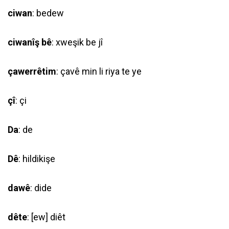
ciwan
: bedew
ciwanîş bê
: xweşik be jî
çawerrêtim
: çavê min li riya te ye
çî
: çi
Da
: de
Dê
: hildikişe
dawê
: dide
dête
: [ew] diêt