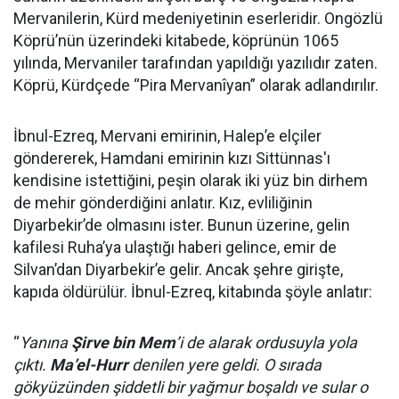
Mervanilerin, Kürd medeniyetinin eserleridir. Ongözlü
Köprü’nün üzerindeki kitabede, köprünün 1065
yılında, Mervaniler tarafından yapıldığı yazılıdır zaten.
Köprü, Kürdçede “Pira Mervanîyan” olarak adlandırılır.
İbnul-Ezreq, Mervani emirinin, Halep’e elçiler
göndererek, Hamdani emirinin kızı Sittünnas'ı
kendisine istettiğini, peşin olarak iki yüz bin dirhem
de mehir gönderdiğini anlatır. Kız, evliliğinin
Diyarbekir’de olmasını ister. Bunun üzerine, gelin
kafilesi Ruha’ya ulaştığı haberi gelince, emir de
Silvan’dan Diyarbekir’e gelir. Ancak şehre girişte,
kapıda öldürülür. İbnul-Ezreq, kitabında şöyle anlatır:
“
Yanına
Şirve bin Mem
’i de alarak ordusuyla yola
çıktı.
Ma’el-Hurr
denilen yere geldi. O sırada
gökyüzünden şiddetli bir yağmur boşaldı ve sular o