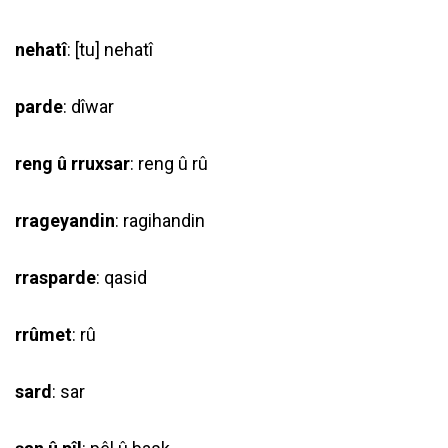
nehatî
: [tu] nehatî
parde
: dîwar
reng û rruxsar
: reng û rû
rrageyandin
: ragihandin
rrasparde
: qasid
rrûmet
: rû
sard
: sar