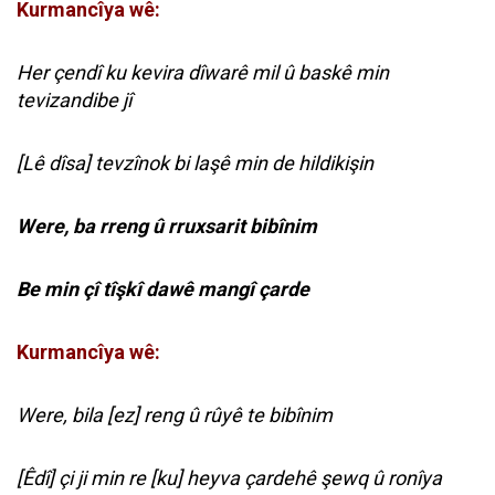
Kurmancîya wê:
Her çendî ku kevira dîwarê mil û baskê min
tevizandibe jî
[Lê dîsa] tevzînok bi laşê min de hildikişin
Were, ba rreng û rruxsarit bibînim
Be min çî tîşkî dawê mangî çarde
Kurmancîya wê:
Were, bila [ez] reng û rûyê te bibînim
[Êdî] çi ji min re [ku] heyva çardehê şewq û ronîya