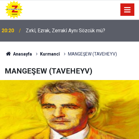
09:56
Ji Zilma Partîzanan Nimûneyeka Piçûk
Anasayfa
Kurmancî
MANGEŞEW (TAVEHEYV)
MANGEŞEW (TAVEHEYV)