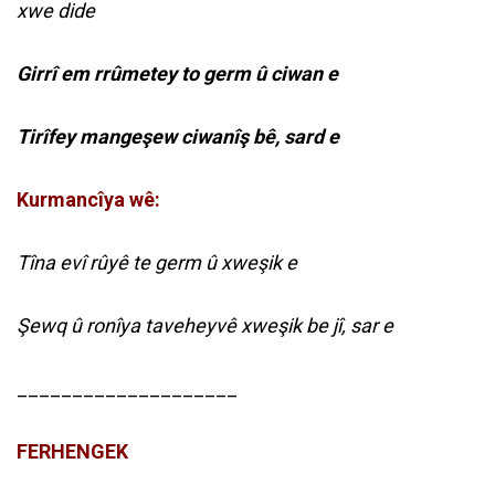
xwe dide
Girrî em rrûmetey to germ û ciwan e
Tirîfey mangeşew ciwanîş bê, sard e
Kurmancîya wê:
Tîna evî rûyê te germ û xweşik e
Şewq û ronîya taveheyvê xweşik be jî, sar e
____________________
FERHENGEK