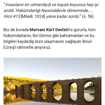
“
İnsanların en cömerdiydi ve hayatı boyunca hep iyi
anıldı. Hükümdarlığı Nasırüddevle döneminde, …
Hicri 415
[Miladi: 1024]
yılına kadar sürdü.
” (s. 56)
Biz de burada
Mervani Kürt Devleti
’ni gururla, tüm
hükümdarlarını, İbn Dimne gibi kahramanları ve bu
bilgileri kaydedip bize ulaşmasını sağlayan İbnul-
Ezreq’i rahmetle anıyoruz.