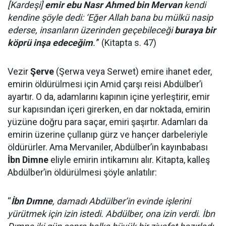
[Kardeşi]
emir ebu Nasr Ahmed bin Mervan
kendi
kendine şöyle dedi: ‘Eğer Allah bana bu mülkü nasip
ederse, insanların üzerinden geçebileceği
buraya bir
köprü inşa edeceğim
.'
” (Kitapta s. 47)
Vezir
Şerve
(Şerwa veya Serwet) emire ihanet eder,
emirin öldürülmesi için Amid çarşı reisi Abdülber’i
ayartır. O da, adamlarını kapının içine yerleştirir, emir
sur kapısından içeri girerken, en dar noktada, emirin
yüzüne doğru para saçar, emiri şaşırtır. Adamları da
emirin üzerine çullanıp gürz ve hançer darbeleriyle
öldürürler. Ama Mervaniler, Abdülber’in kayınbabası
İbn Dimne
eliyle emirin intikamını alır. Kitapta, kalleş
Abdülber’in öldürülmesi şöyle anlatılır:
“
İbn Dımne
, damadı Abdülber’in evinde işlerini
yürütmek için izin istedi. Abdülber, ona izin verdi. İbn