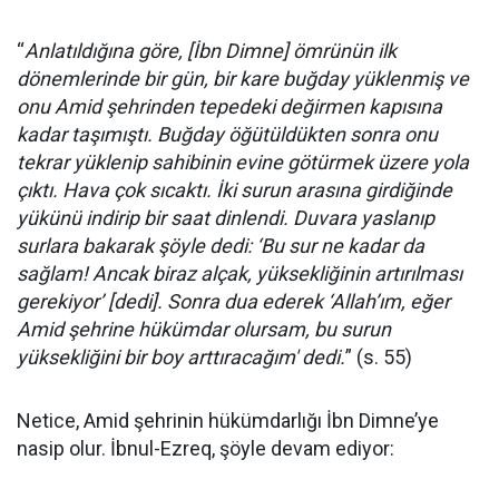
“
Anlatıldığına göre, [İbn Dimne] ömrünün ilk
dönemlerinde bir gün, bir kare buğday yüklenmiş ve
onu Amid şehrinden tepedeki değirmen kapısına
kadar taşımıştı. Buğday öğütüldükten sonra onu
tekrar yüklenip sahibinin evine götürmek üzere yola
çıktı. Hava çok sıcaktı. İki surun arasına girdiğinde
yükünü indirip bir saat dinlendi. Duvara yaslanıp
surlara bakarak şöyle dedi: ‘Bu sur ne kadar da
sağlam! Ancak biraz alçak, yüksekliğinin artırılması
gerekiyor’ [dedi]. Sonra dua ederek ‘Allah’ım, eğer
Amid şehrine hükümdar olursam, bu surun
yüksekliğini bir boy arttıracağım' dedi.
” (s. 55)
Netice, Amid şehrinin hükümdarlığı İbn Dimne’ye
nasip olur. İbnul-Ezreq, şöyle devam ediyor: