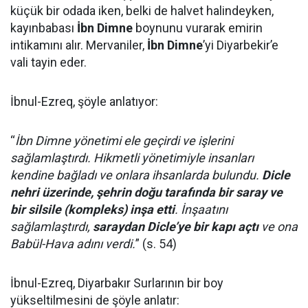
küçük bir odada iken, belki de halvet halindeyken,
kayınbabası
İbn Dimne
boynunu vurarak emirin
intikamını alır. Mervaniler,
İbn Dimne
’yi Diyarbekir’e
vali tayin eder.
İbnul-Ezreq, şöyle anlatıyor:
“
İbn Dimne yönetimi ele geçirdi ve işlerini
sağlamlaştırdı. Hikmetli yönetimiyle insanları
kendine bağladı ve onlara ihsanlarda bulundu.
Dicle
nehri üzerinde, şehrin doğu tarafında bir saray ve
bir silsile (kompleks) inşa etti
. İnşaatını
sağlamlaştırdı,
saraydan Dicle’ye bir kapı açtı
ve ona
Babül-Hava adını verdi.
” (s. 54)
İbnul-Ezreq, Diyarbakır Surlarının bir boy
yükseltilmesini de şöyle anlatır: