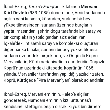
İbnul-Ezreq,
Tarîxu’l-Fariqî
adlı kitabında
Mervani
Kürt Devleti
(983-1085) döneminde, Amid surlarında
açılan yeni kapıdan, köprüden, surların bir boy
yükseltilmesinden, surların üzerinde burçların
yaptırılmasından, şehrin doğu tarafında bir saray ve
bir kompleksin yapıldığından söz eder. Yani
İçkale’deki ihtişamlı saray ve kompleksi oluşturan
diğer harika binalar, surların bir boy yükseltilmesi,
surların üzerindeki birçok burç ve Ongözlü Köprü
Mervanilerin, Kürd medeniyetinin eserleridir. Ongözlü
Köprü’nün üzerindeki kitabede, köprünün 1065
yılında, Mervaniler tarafından yapıldığı yazılıdır zaten.
Köprü, Kürdçede “Pira Mervanîyan” olarak adlandırılır.
İbnul-Ezreq, Mervani emirinin, Halep’e elçiler
göndererek, Hamdani emirinin kızı Sittünnas'ı
kendisine istettiğini, peşin olarak iki yüz bin dirhem