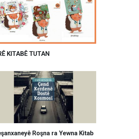
RÊ KITABÊ TUTAN
şanxaneyê Roşna ra Yewna Kitab