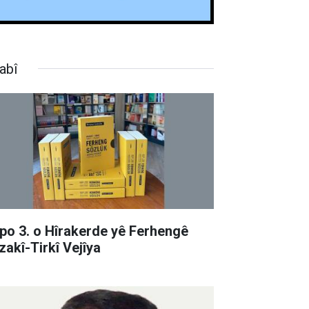
abî
po 3. o Hîrakerde yê Ferhengê
zakî-Tirkî Vejîya