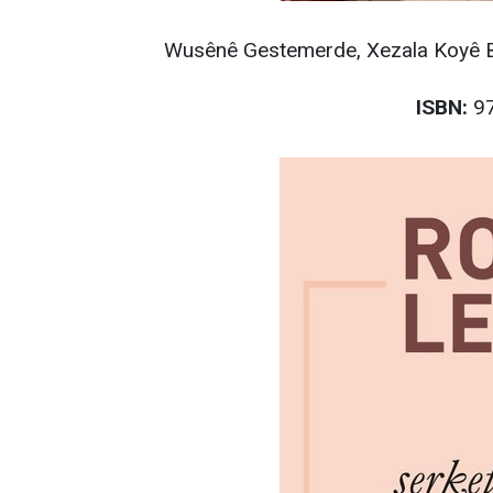
Wusênê Gestemerde, Xezala Koyê Bî
ISBN:
97