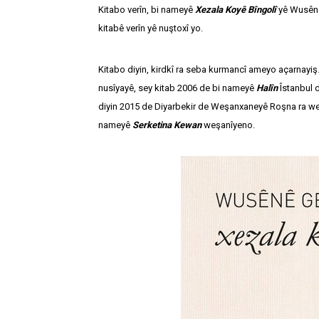
Kitabo verîn, bi nameyê
Xezala Koyê Bîngolî
yê Wusênê 
kitabê verîn yê nuştoxî yo.
Kitabo diyin, kirdkî ra seba kurmancî ameyo açarnayiş
nusîyayê, sey kitab 2006 de bi nameyê
Halîn
Îstanbul 
diyin 2015 de Diyarbekir de Weşanxaneyê Roşna ra weş
nameyê
Serketina Kewan
weşanîyeno.