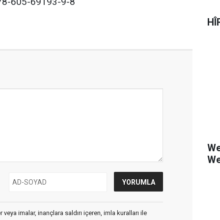
8-605-69193-9-8
HÎ
We
We
veya imalar, inançlara saldırı içeren, imla kuralları ile