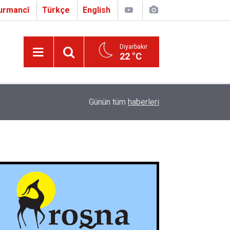
urmancî
Türkçe
English
Diyarbakır
22 °C
16:01
Çapo 3. o Hîrakerde yê Ferhengê Zazakî-Tirkî V
Günün tüm
haberleri