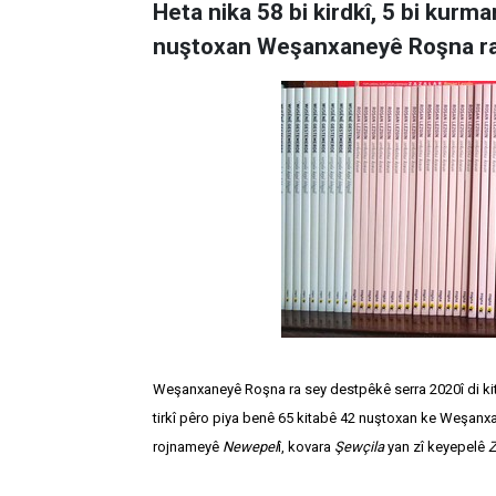
Heta nika 58 bi kirdkî, 5 bi kurman
nuştoxan Weşanxaneyê Roşna ra
Weşanxaneyê Roşna ra sey destpêkê serra 2020î di kitabî
tirkî pêro piya benê 65 kitabê 42 nuştoxan ke Weşanx
rojnameyê
Newepel
î, kovara
Şewçila
yan zî keyepelê
Z