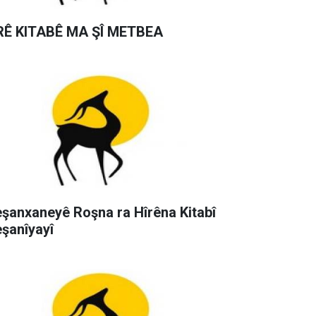
RÊ KITABÊ MA ŞÎ METBEA
şanxaneyê Roşna ra Hîrêna Kitabî
şanîyayî