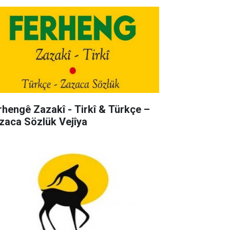
rhengê Zazakî - Tirkî & Türkçe –
zaca Sözlük Vejîya