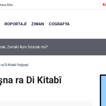
K
itene Ekle
ROPORTAJÎ
ZIWAN
COGRAFYA
a Partîzanan Nimûneyeka Piçûk
 Di Kitabî Vejîyayî
a ra Di Kitabî