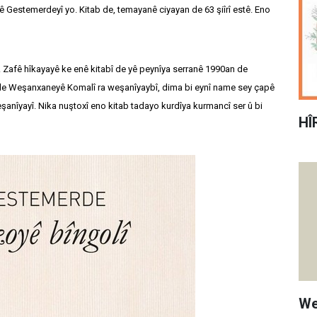
Gestemerdeyî yo. Kitab de, temayanê ciyayan de 63 şiîrî estê. Eno
. Zafê hîkayayê ke enê kitabî de yê peynîya serranê 1990an de
de Weşanxaneyê Komalî ra weşanîyaybî, dima bi eynî name sey çapê
anîyayî. Nika nuştoxî eno kitab tadayo kurdîya kurmancî ser û bi
HÎ
We