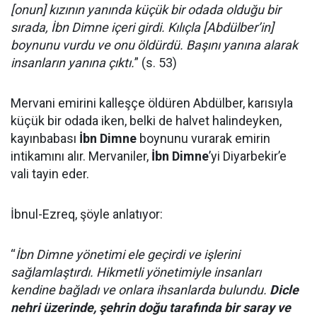
[onun] kızının yanında küçük bir odada olduğu bir
sırada, İbn Dimne içeri girdi. Kılıçla [Abdülber’in]
boynunu vurdu ve onu öldürdü. Başını yanına alarak
insanların yanına çıktı.
” (s. 53)
Mervani emirini kalleşçe öldüren Abdülber, karısıyla
küçük bir odada iken, belki de halvet halindeyken,
kayınbabası
İbn Dimne
boynunu vurarak emirin
intikamını alır. Mervaniler,
İbn Dimne
’yi Diyarbekir’e
vali tayin eder.
İbnul-Ezreq, şöyle anlatıyor:
“
İbn Dimne yönetimi ele geçirdi ve işlerini
sağlamlaştırdı. Hikmetli yönetimiyle insanları
kendine bağladı ve onlara ihsanlarda bulundu.
Dicle
nehri üzerinde, şehrin doğu tarafında bir saray ve