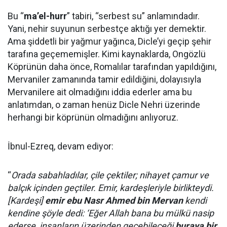
Bu “
ma’el-hurr
” tabiri, “serbest su” anlamındadır.
Yani, nehir suyunun serbestçe aktığı yer demektir.
Ama şiddetli bir yağmur yağınca, Dicle’yi geçip şehir
tarafına geçememişler. Kimi kaynaklarda, Ongözlü
Köprünün daha önce, Romalılar tarafından yapıldığını,
Mervaniler zamanında tamir edildiğini, dolayısıyla
Mervanilere ait olmadığını iddia ederler ama bu
anlatımdan, o zaman henüz Dicle Nehri üzerinde
herhangi bir köprünün olmadığını anlıyoruz.
İbnul-Ezreq, devam ediyor:
“
Orada sabahladılar, çile çektiler; nihayet çamur ve
balçık içinden geçtiler. Emir, kardeşleriyle birlikteydi.
[Kardeşi]
emir ebu Nasr Ahmed bin Mervan
kendi
kendine şöyle dedi: ‘Eğer Allah bana bu mülkü nasip
ederse, insanların üzerinden geçebileceği
buraya bir