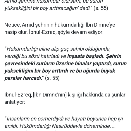
Amid şehrine hükümdar olursam, bu surun
yüksekliğini bir boy arttıracağım' dedi.
” (s. 55)
Netice, Amid şehrinin hükümdarlığı İbn Dimne’ye
nasip olur. İbnul-Ezreq, şöyle devam ediyor:
“
Hükümdarlığı eline alıp güç sahibi olduğunda,
verdiği bu sözü hatırladı ve
inşaata başladı
.
Şehrin
çevresindeki surların üzerine binalar yaptırdı, surun
yüksekliğini bir boy arttırdı ve bu uğurda büyük
paralar harcadı.
” (s. 55)
İbnul-Ezreq, [İbn Dimne’nin] kişiliği hakkında da şunları
anlatıyor:
“
İnsanların en cömerdiydi ve hayatı boyunca hep iyi
anıldı. Hükümdarlığı Nasırüddevle döneminde, …