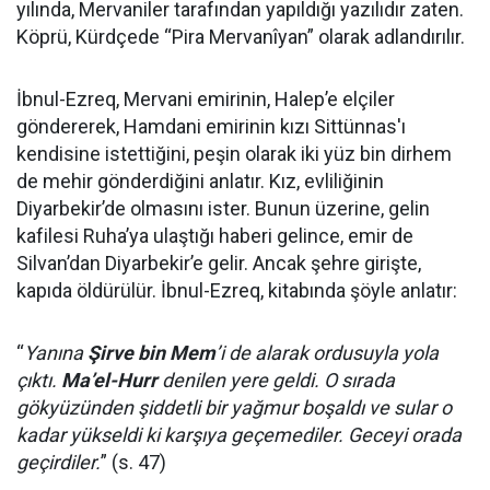
yılında, Mervaniler tarafından yapıldığı yazılıdır zaten.
Köprü, Kürdçede “Pira Mervanîyan” olarak adlandırılır.
İbnul-Ezreq, Mervani emirinin, Halep’e elçiler
göndererek, Hamdani emirinin kızı Sittünnas'ı
kendisine istettiğini, peşin olarak iki yüz bin dirhem
de mehir gönderdiğini anlatır. Kız, evliliğinin
Diyarbekir’de olmasını ister. Bunun üzerine, gelin
kafilesi Ruha’ya ulaştığı haberi gelince, emir de
Silvan’dan Diyarbekir’e gelir. Ancak şehre girişte,
kapıda öldürülür. İbnul-Ezreq, kitabında şöyle anlatır:
“
Yanına
Şirve bin Mem
’i de alarak ordusuyla yola
çıktı.
Ma’el-Hurr
denilen yere geldi. O sırada
gökyüzünden şiddetli bir yağmur boşaldı ve sular o
kadar yükseldi ki karşıya geçemediler. Geceyi orada
geçirdiler.
” (s. 47)