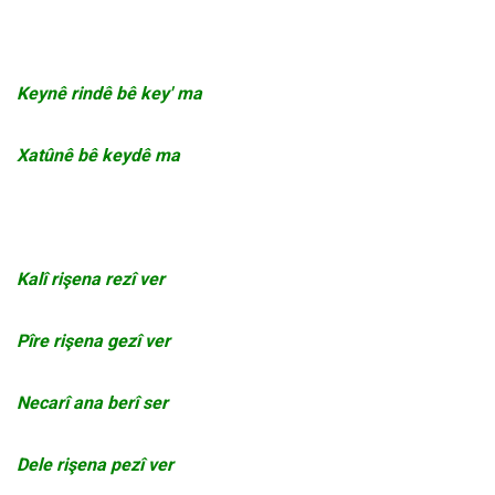
Keynê rindê bê key' ma
Xatûnê bê keydê ma
Kalî rişena rezî ver
Pîre rişena gezî ver
Necarî ana berî ser
Dele rişena pezî ver