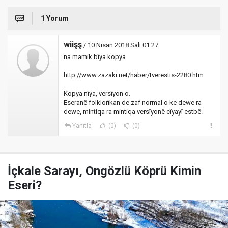
1 Yorum
wiişş
/ 10 Nisan 2018 Salı 01:27
na mamik bîya kopya
http://www.zazaki.net/haber/tverestis-2280.htm
__________
Kopya nîya, versîyon o.
Eseranê folklorîkan de zaf normal o ke dewe ra
dewe, mintiqa ra mintiqa versîyonê cîyayî estbê.
Yanıtla
(0)
(0)
İçkale Sarayı, Ongözlü Köprü Kimin
Eseri?