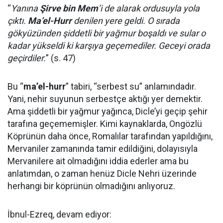
“
Yanına
Şirve bin Mem
’i de alarak ordusuyla yola
çıktı.
Ma’el-Hurr
denilen yere geldi. O sırada
gökyüzünden şiddetli bir yağmur boşaldı ve sular o
kadar yükseldi ki karşıya geçemediler. Geceyi orada
geçirdiler.
” (s. 47)
Bu “
ma’el-hurr
” tabiri, “serbest su” anlamındadır.
Yani, nehir suyunun serbestçe aktığı yer demektir.
Ama şiddetli bir yağmur yağınca, Dicle’yi geçip şehir
tarafına geçememişler. Kimi kaynaklarda, Ongözlü
Köprünün daha önce, Romalılar tarafından yapıldığını,
Mervaniler zamanında tamir edildiğini, dolayısıyla
Mervanilere ait olmadığını iddia ederler ama bu
anlatımdan, o zaman henüz Dicle Nehri üzerinde
herhangi bir köprünün olmadığını anlıyoruz.
İbnul-Ezreq, devam ediyor: