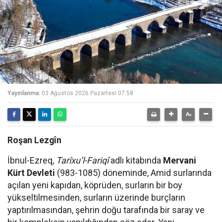
Yayınlanma:
03 Ağustos 2026 Pazartesi 07:58
Roşan Lezgîn
İbnul-Ezreq,
Tarîxu’l-Fariqî
adlı kitabında
Mervani
Kürt Devleti
(983-1085) döneminde, Amid surlarında
açılan yeni kapıdan, köprüden, surların bir boy
yükseltilmesinden, surların üzerinde burçların
yaptırılmasından, şehrin doğu tarafında bir saray ve