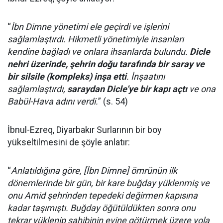
“
İbn Dimne yönetimi ele geçirdi ve işlerini
sağlamlaştırdı. Hikmetli yönetimiyle insanları
kendine bağladı ve onlara ihsanlarda bulundu.
Dicle
nehri üzerinde, şehrin doğu tarafında bir saray ve
bir silsile (kompleks) inşa etti
. İnşaatını
sağlamlaştırdı,
saraydan Dicle’ye bir kapı açtı
ve ona
Babül-Hava adını verdi.
” (s. 54)
İbnul-Ezreq, Diyarbakır Surlarının bir boy
yükseltilmesini de şöyle anlatır:
“
Anlatıldığına göre, [İbn Dimne] ömrünün ilk
dönemlerinde bir gün, bir kare buğday yüklenmiş ve
onu Amid şehrinden tepedeki değirmen kapısına
kadar taşımıştı. Buğday öğütüldükten sonra onu
tekrar yüklenip sahibinin evine götürmek üzere yola