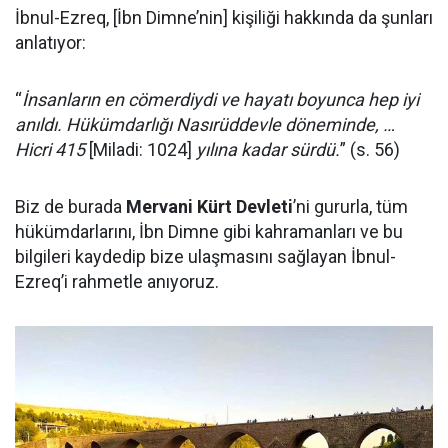
İbnul-Ezreq, [İbn Dimne’nin] kişiliği hakkında da şunları
anlatıyor:
“
İnsanların en cömerdiydi ve hayatı boyunca hep iyi
anıldı. Hükümdarlığı Nasırüddevle döneminde, …
Hicri 415
[Miladi: 1024]
yılına kadar sürdü.
” (s. 56)
Biz de burada
Mervani Kürt Devleti
’ni gururla, tüm
hükümdarlarını, İbn Dimne gibi kahramanları ve bu
bilgileri kaydedip bize ulaşmasını sağlayan İbnul-
Ezreq’i rahmetle anıyoruz.