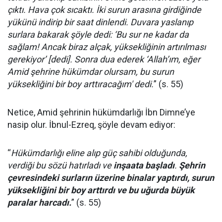
çıktı. Hava çok sıcaktı. İki surun arasına girdiğinde
yükünü indirip bir saat dinlendi. Duvara yaslanıp
surlara bakarak şöyle dedi: ‘Bu sur ne kadar da
sağlam! Ancak biraz alçak, yüksekliğinin artırılması
gerekiyor’ [dedi]. Sonra dua ederek ‘Allah’ım, eğer
Amid şehrine hükümdar olursam, bu surun
yüksekliğini bir boy arttıracağım' dedi.
” (s. 55)
Netice, Amid şehrinin hükümdarlığı İbn Dimne’ye
nasip olur. İbnul-Ezreq, şöyle devam ediyor:
“
Hükümdarlığı eline alıp güç sahibi olduğunda,
verdiği bu sözü hatırladı ve
inşaata başladı
.
Şehrin
çevresindeki surların üzerine binalar yaptırdı, surun
yüksekliğini bir boy arttırdı ve bu uğurda büyük
paralar harcadı.
” (s. 55)