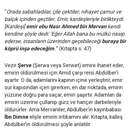
“
Orada sabahladılar, çile çektiler; nihayet çamur ve
balçık içinden geçtiler. Emir, kardeşleriyle birlikteydi.
[Kardeşi]
emir ebu Nasr Ahmed bin Mervan
kendi
kendine şöyle dedi: ‘Eğer Allah bana bu mülkü nasip
ederse, insanların üzerinden geçebileceği
buraya bir
köprü inşa edeceğim
.'
” (Kitapta s. 47)
Vezir
Şerve
(Şerwa veya Serwet) emire ihanet eder,
emirin öldürülmesi için Amid çarşı reisi Abdülber’i
ayartır. O da, adamlarını kapının içine yerleştirir, emir
sur kapısından içeri girerken, en dar noktada, emirin
yüzüne doğru para saçar, emiri şaşırtır. Adamları da
emirin üzerine çullanıp gürz ve hançer darbeleriyle
öldürürler. Ama Mervaniler, Abdülber’in kayınbabası
İbn Dimne
eliyle emirin intikamını alır. Kitapta, kalleş
Abdülber’in öldürülmesi şöyle anlatılır: