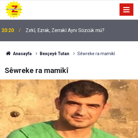
09:56
Ji Zilma Partîzanan Nimûneyeka Piçûk
Anasayfa
Bexçeyê Tutan
Sêwreke ra mamikî
Sêwreke ra mamikî