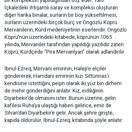
bir kompleksin yapıldığından söz eder. Yani
İçkale’deki ihtişamlı saray ve kompleksi oluşturan
diğer harika binalar, surların bir boy yükseltilmesi,
surların üzerindeki birçok burç ve Ongözlü Köprü
Mervanilerin, Kürd medeniyetinin eserleridir. Ongözlü
Köprü’nün üzerindeki kitabede, köprünün 1065
yılında, Mervaniler tarafından yapıldığı yazılıdır zaten.
Köprü, Kürdçede “Pira Mervanîyan” olarak adlandırılır.
İbnul-Ezreq, Mervani emirinin, Halep’e elçiler
göndererek, Hamdani emirinin kızı Sittünnas'ı
kendisine istettiğini, peşin olarak iki yüz bin dirhem
de mehir gönderdiğini anlatır. Kız, evliliğinin
Diyarbekir’de olmasını ister. Bunun üzerine, gelin
kafilesi Ruha’ya ulaştığı haberi gelince, emir de
Silvan’dan Diyarbekir’e gelir. Ancak şehre girişte,
kapıda öldürülür. İbnul-Ezreq, kitabında şöyle anlatır: