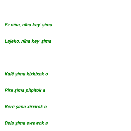
Ez nîna, nîna key' şima
Lajeko, nîna key' şima
Kalê şima kixkixok o
Pîra şima pitpitok a
Berê şima xirxirok o
Dela şima ewewok a