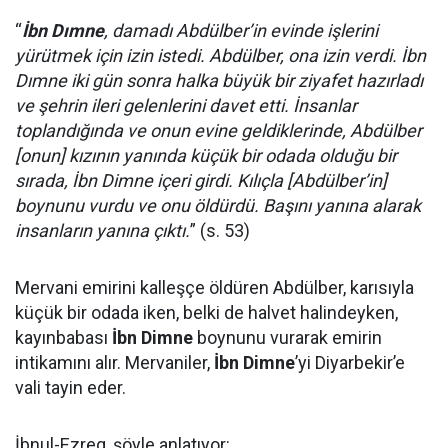
“
İbn Dımne
, damadı Abdülber’in evinde işlerini
yürütmek için izin istedi. Abdülber, ona izin verdi. İbn
Dımne iki gün sonra halka büyük bir ziyafet hazırladı
ve şehrin ileri gelenlerini davet etti. İnsanlar
toplandığında ve onun evine geldiklerinde, Abdülber
[onun] kızının yanında küçük bir odada olduğu bir
sırada, İbn Dimne içeri girdi. Kılıçla [Abdülber’in]
boynunu vurdu ve onu öldürdü. Başını yanına alarak
insanların yanına çıktı.
” (s. 53)
Mervani emirini kalleşçe öldüren Abdülber, karısıyla
küçük bir odada iken, belki de halvet halindeyken,
kayınbabası
İbn Dimne
boynunu vurarak emirin
intikamını alır. Mervaniler,
İbn Dimne
’yi Diyarbekir’e
vali tayin eder.
İbnul-Ezreq, şöyle anlatıyor: