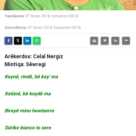
Yayınlanma:
07 Nisan 2018 Cumartesi 08:32
Güncelleme:
07 Nisan 2018 Cumartesi 08:36
Arêkerdox: Celal Nergiz
Mintiqa: Sêwregi
Keynê, rindê, bê key' ma
Xatûnê, bê keydê ma
Birayê mino hewtserre
Sûrike bianco to sere